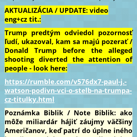
AKTUALIZÁCIA / UPDATE: video
eng+cz tit.:
Trump predtým odviedol pozornosť
ľudí, ukazoval, kam sa majú pozerať /
Donald Trump before the alleged
shooting diverted the attention of
people - look here:
https://rumble.com/v576dx7-paul-j.-
watson-podivn-vci-o-stelb-na-trumpa-
cz-titulky.html
Poznámka Biblik / Note Biblik: ako
môže miliardár hájiť záujmy väčšiny
Američanov, keď patrí do úplne iného