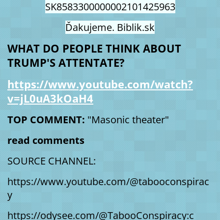
SK8583300000002101425963
Ďakujeme. Biblik.sk
WHAT DO PEOPLE THINK ABOUT
TRUMP'S ATTENTATE?
https://www.youtube.com/watch?
v=jL0uA3kOaH4
TOP COMMENT:
"Masonic theater"
read comments
SOURCE CHANNEL:
https://www.youtube.com/@tabooconspirac
y
https://odysee.com/@TabooConspiracy:c