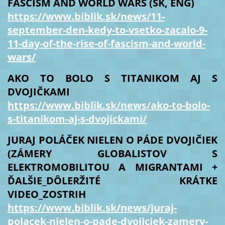
FASCISM AND WORLD WARS (SK, ENG)
https://www.biblik.sk/news/11-
september-den-kedy-to-vsetko-zacalo-9-
11-day-of-the-rise-of-fascism-and-world-
wars/
AKO TO BOLO S TITANIKOM AJ S
DVOJIČKAMI
https://www.biblik.sk/news/ako-to-bolo-
s-titanikom-aj-s-dvojickami/
JURAJ POLÁČEK NIELEN O PÁDE DVOJIČIEK
(ZÁMERY GLOBALISTOV S
ELEKTROMOBILITOU A MIGRANTAMI +
ĎALŠIE_DÔLERŽITÉ KRÁTKE
VIDEO_ZOSTRIH
https://www.biblik.sk/news/juraj-
polacek-nielen-o-pade-dvojiciek-zamery-