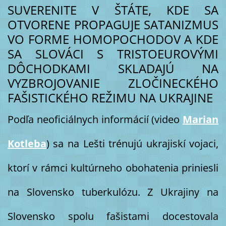
SUVERENITE V ŠTÁTE, KDE SA
OTVORENE PROPAGUJE SATANIZMUS
VO FORME HOMOPOCHODOV A KDE
SA SLOVÁCI S TRISTOEUROVÝMI
DÔCHODKAMI SKLADAJÚ NA
VYZBROJOVANIE ZLOČINECKÉHO
FAŠISTICKÉHO REŽIMU NA UKRAJINE
Podľa neoficiálnych informácií (video
Marian
Kotleba
) sa na Lešti trénujú ukrajiskí vojaci,
ktorí v rámci kultúrneho obohatenia priniesli
na Slovensko tuberkulózu. Z Ukrajiny na
Slovensko spolu fašistami docestovala