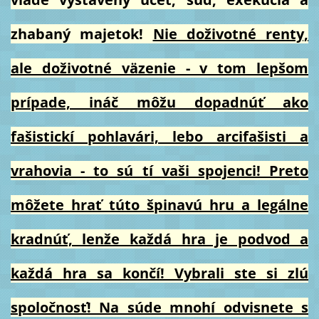
zhabaný majetok!
Nie doživotné renty,
ale doživotné väzenie - v tom lepšom
prípade, ináč môžu dopadnúť ako
fašistickí pohlavári, lebo arcifašisti a
vrahovia - to sú tí vaši spojenci! Preto
môžete hrať túto špinavú hru a legálne
kradnúť, lenže každá hra je podvod a
každá hra sa končí! Vybrali ste si zlú
spoločnosť! Na súde mnohí odvisnete s