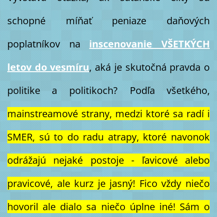
schopné míňať peniaze daňových
poplatníkov na
inscenovanie VŠETKÝCH
letov do vesmíru
, aká je skutočná pravda o
politike a politikoch? Podľa všetkého,
mainstreamové strany, medzi ktoré sa radí i
SMER, sú to do radu atrapy, ktoré navonok
odrážajú nejaké postoje - ľavicové alebo
pravicové, ale kurz je jasný! Fico vždy niečo
hovoril ale dialo sa niečo úplne iné! Sám o