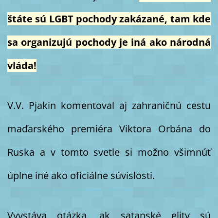
štáte sú LGBT pochody zakázané, tam kde
sa organizujú pochody je iná ako národná
vláda!
V.V. Pjakin komentoval aj zahraničnú cestu
maďarského premiéra Viktora Orbána do
Ruska a v tomto svetle si možno všimnúť
úplne iné ako oficiálne súvislosti.
Vyvstáva otázka, ak satanské elity sú