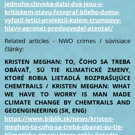
jednoho-cloveka-dalsi-dva-jsou-v-
kritickem-stavu-fotograf-bileho-domu-
vyfotil-letici-projektil-kolem-trumpovy-
hlavy-aeronet-predpovedel-atentat/
Related articles - NWO crimes / súvisiace
články:
KRISTEN MEGHAN: TO, ČOHO SA TREBA
OBÁVAŤ, SÚ TIE KLIMATICKÉ ZMENY,
KTORÉ ROBIA LIETADLÁ ROZPRAŠUJÚCE
CHEMTRAILS / KRISTEN MEGHAN: WHAT
WE HAVE TO WORRY IS MAN MADE
CLIMATE CHANGE BY CHEMTRAILS AND
GEOENGINEERING (SK, ENG)
https://www.biblik.sk/news/kristen-
meghan-to-coho-sa-treba-obavat-su-tie-
klimaticke-zmeny-ktore-robia-lietadla-