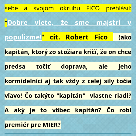
sebe a svojom okruhu FICO prehlásil:
Dobre viete, že sme majstri v
"
populizme!
"
cit. Robert Fico
(ako
kapitán, ktorý zo stožiara kričí, že on chce
predsa točiť doprava, ale jeho
kormidelníci aj tak vždy z celej sily točia
vľavo! Čo takýto "kapitán" vlastne riadi?
A aký je to vôbec kapitán? Čo robí
premiér pre MIER?