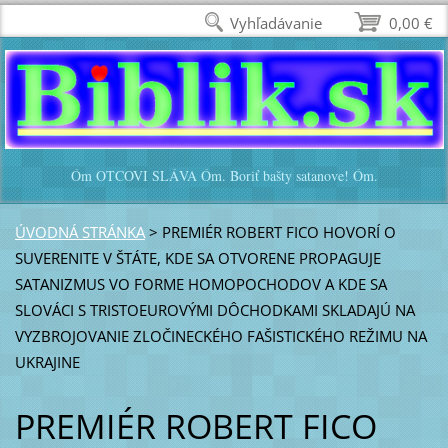
Vyhľadávanie
0,00 €
Óm OTCOVI SLÁVA Óm. Boriť bašty satanove! Óm.
ÚVODNÁ STRÁNKA
>
PREMIÉR ROBERT FICO HOVORÍ O
SUVERENITE V ŠTÁTE, KDE SA OTVORENE PROPAGUJE
SATANIZMUS VO FORME HOMOPOCHODOV A KDE SA
SLOVÁCI S TRISTOEUROVÝMI DÔCHODKAMI SKLADAJÚ NA
VYZBROJOVANIE ZLOČINECKÉHO FAŠISTICKÉHO REŽIMU NA
UKRAJINE
PREMIÉR ROBERT FICO