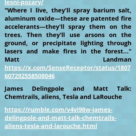
lesni-pozary/
"Where I live, they'll spray barium salt,
aluminum oxide—these are patented fire
accelerants—they'll spray them on the
trees. Then they'll use arsons on the
ground, or precipitate lighting through
lasers and make fires in the forest..."
Matt Landman
https://x.com/SenseReceptor/status/1807
607292558508046
James Delingpole and Matt Talk:
Chemtrails, aliens, Tesla and LaRouche
https://rumble.com/v4vi98w-james-
delingpole-and-matt-talk-chemtrails-
aliens-tesla-and-larouche.html