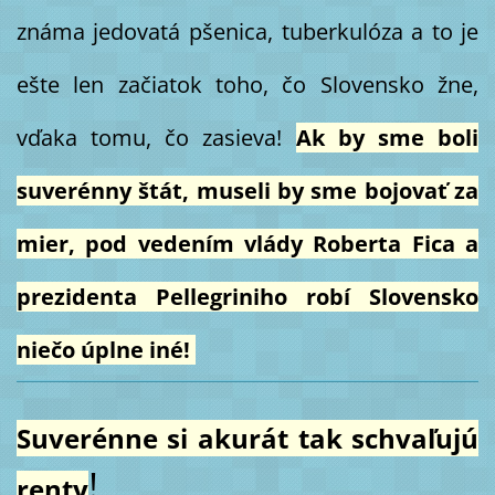
známa jedovatá pšenica, tuberkulóza a to je
ešte len začiatok toho, čo Slovensko žne,
vďaka tomu, čo zasieva!
Ak by sme boli
suverénny štát, museli by sme bojovať za
mier, pod vedením vlády Roberta Fica a
prezidenta Pellegriniho robí Slovensko
niečo úplne iné!
Suverénne si akurát tak schvaľujú
!
renty