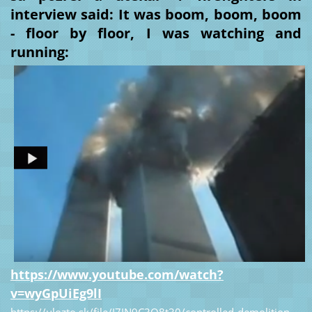
interview said: It was boom, boom, boom
- floor by floor, I was watching and
running:
https://www.youtube.com/watch?
v=wyGpUiEg9lI