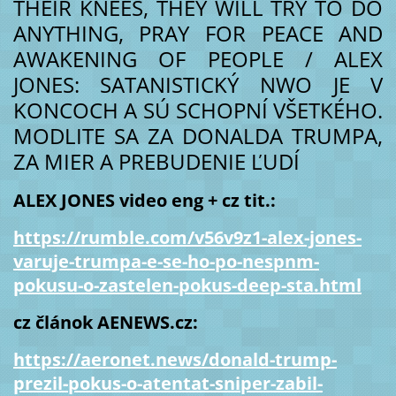
THEIR KNEES, THEY WILL TRY TO DO
ANYTHING, PRAY FOR PEACE AND
AWAKENING OF PEOPLE / ALEX
JONES: SATANISTICKÝ NWO JE V
KONCOCH A SÚ SCHOPNÍ VŠETKÉHO.
MODLITE SA ZA DONALDA TRUMPA,
ZA MIER A PREBUDENIE ĽUDÍ
ALEX JONES video eng + cz tit.:
https://rumble.com/v56v9z1-alex-jones-
varuje-trumpa-e-se-ho-po-nespnm-
pokusu-o-zastelen-pokus-deep-sta.html
cz článok AENEWS.cz:
https://aeronet.news/donald-trump-
prezil-pokus-o-atentat-sniper-zabil-