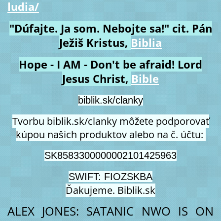
ludia/
"Dúfajte. Ja som. Nebojte sa!" cit. Pán
Ježiš Kristus,
Biblia
Hope - I AM - Don't be afraid! Lord
Jesus Christ,
Bible
biblik.sk/clanky
Tvorbu biblik.sk/clanky môžete podporovať
kúpou našich produktov alebo na č. účtu:
SK8583300000002101425963
SWIFT: FIOZSKBA
Ďakujeme. Biblik.sk
ALEX JONES: SATANIC NWO IS ON