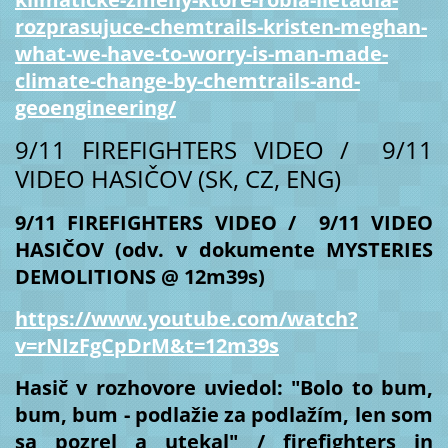
rozprasujuce-chemtrails-kristen-meghan-
what-we-have-to-worry-is-man-made-
climate-change-by-chemtrails-and-
geoengineering/
9/11 FIREFIGHTERS VIDEO / 9/11
VIDEO HASIČOV (SK, CZ, ENG)
9/11 FIREFIGHTERS VIDEO / 9/11 VIDEO
HASIČOV (odv. v dokumente MYSTERIES
DEMOLITIONS @ 12m39s)
https://www.youtube.com/watch?
v=rNIzFgCpDrM&t=12m39s
Hasič v rozhovore uviedol: "Bolo to bum,
bum, bum - podlažie za podlažím, len som
sa pozrel a utekal" / firefighters in