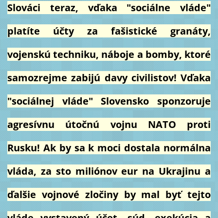
Slováci teraz, vďaka "sociálne vláde"
platíte účty za fašistické granáty,
vojenskú techniku, náboje a bomby, ktoré
samozrejme zabijú davy civilistov! Vďaka
"sociálnej vláde" Slovensko sponzoruje
agresívnu útočnú vojnu NATO proti
Rusku! Ak by sa k moci dostala normálna
vláda, za sto miliónov eur na Ukrajinu a
ďalšie vojnové zločiny by mal byť tejto
vláde vystavený účet, súd, exekúcia a