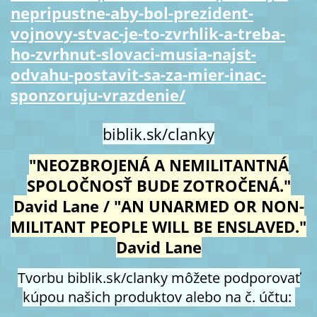
nepripustne-aby-bol-prezident-
vojnovy-stvac-je-to-zvrhlik-a-treba-
ho-zvrhnut-slovaci-musia-najst-
odvahu-postavit-sa-za-mier-inac-
sponzoruju-vrazdenie/
biblik.sk/clanky
"NEOZBROJENÁ A NEMILITANTNÁ
SPOLOČNOSŤ BUDE ZOTROČENÁ."
David Lane / "AN UNARMED OR NON-
MILITANT PEOPLE WILL BE ENSLAVED."
David Lane
Tvorbu biblik.sk/clanky môžete podporovať
kúpou našich produktov alebo na č. účtu: