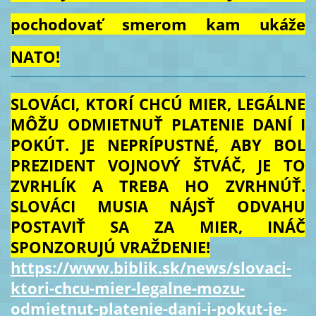
pochodovať smerom kam ukáže
NATO!
SLOVÁCI, KTORÍ CHCÚ MIER, LEGÁLNE
MÔŽU ODMIETNUŤ PLATENIE DANÍ I
POKÚT. JE NEPRÍPUSTNÉ, ABY BOL
PREZIDENT VOJNOVÝ ŠTVÁČ, JE TO
ZVRHLÍK A TREBA HO ZVRHNÚŤ.
SLOVÁCI MUSIA NÁJSŤ ODVAHU
POSTAVIŤ SA ZA MIER, INÁČ
SPONZORUJÚ VRAŽDENIE!
https://www.biblik.sk/news/slovaci-
ktori-chcu-mier-legalne-mozu-
odmietnut-platenie-dani-i-pokut-je-