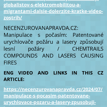
globalistov-s-elektromobilitou-a-
migrantami-dalsie-dolerzite-kratke-video-
zostrih/
NECENZUROVANAPRAVDA.CZ:
Manipulace s počasím: Patentované
urychlovače požáru a lasery způsobují
lesní požáry / CHEMTRAILS
COMPOUNDS AND LASERS CAUSING
FIRES
ENG VIDEO AND LINKS IN THIS CZ
ARTICLE:
https://necenzurovanapravda.cz/2024/07/
manipulace-s-pocasim-patentovane-
urychlovace-pozaru-a-lasery-zpusobuji-