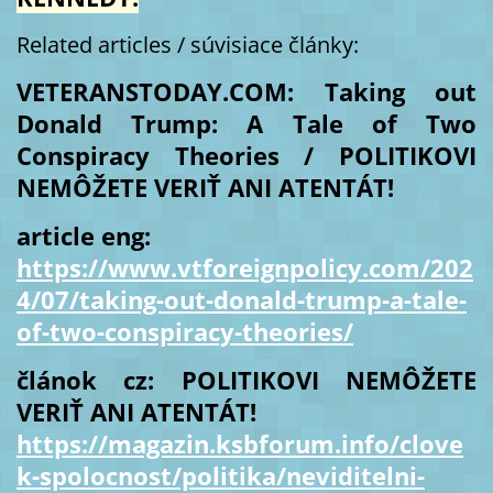
Related articles / súvisiace články:
VETERANSTODAY.COM: Taking out
Donald Trump: A Tale of Two
Conspiracy Theories / POLITIKOVI
NEMÔŽETE VERIŤ ANI ATENTÁT!
article eng:
https://www.vtforeignpolicy.com/202
4/07/taking-out-donald-trump-a-tale-
of-two-conspiracy-theories/
článok cz: POLITIKOVI NEMÔŽETE
VERIŤ ANI ATENTÁT!
https://magazin.ksbforum.info/clove
k-spolocnost/politika/neviditelni-