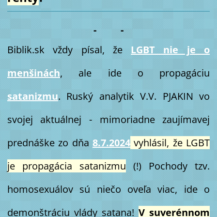
- -
Biblik.sk vždy písal, že
LGBT nie je o
menšinách
, ale ide o propagáciu
satanizmu
. Ruský analytik V.V. PJAKIN vo
svojej aktuálnej - mimoriadne zaujímavej
prednáške zo dňa
8.7.2024
vyhlásil, že LGBT
je propagácia satanizmu
(!) Pochody tzv.
homosexuálov sú niečo oveľa viac, ide o
demonštráciu vlády satana!
V suverénnom