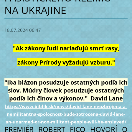
NA UKRAJINE
18.07.2024 06:47
"Ak zákony ľudí nariaďujú smrť rasy,
zákony Prírody vyžadujú vzburu."
"Iba blázon posudzuje ostatných podľa ich
slov. Múdry človek posudzuje ostatných
podľa ich činov a výkonov." David Lane
https://www.biblik.sk/news/david-lane-neozbrojena-a-
nemilitantna-spolocnost-bude-zotrocena-david-lane-
an-unarmed-or-non-militant-people-will-be-enslaved/
PREMIÉR ROBERT FICO HOVORÍ O