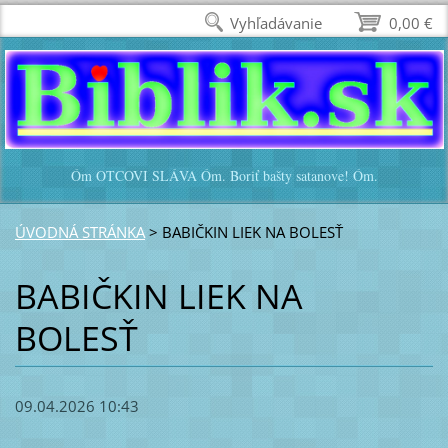
Vyhľadávanie
0,00 €
Óm OTCOVI SLÁVA Óm. Boriť bašty satanove! Óm.
ÚVODNÁ STRÁNKA
>
BABIČKIN LIEK NA BOLESŤ
BABIČKIN LIEK NA
BOLESŤ
09.04.2026 10:43