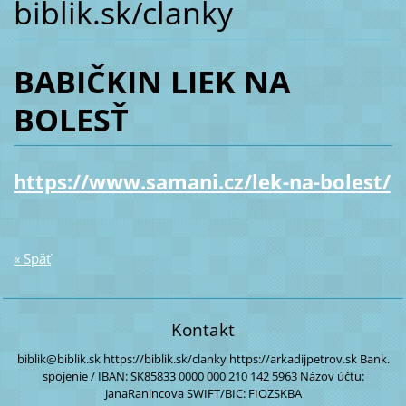
biblik.sk/clanky
BABIČKIN LIEK NA
BOLESŤ
https://www.samani.cz/lek-na-bolest/
« Späť
Kontakt
biblik@biblik.sk
https://biblik.sk/clanky
https://arkadijpetrov.sk
Bank.
spojenie / IBAN:
SK85833 0000
000 210 142 5963
Názov účtu:
JanaRanincova
SWIFT/BIC: FIOZSKBA