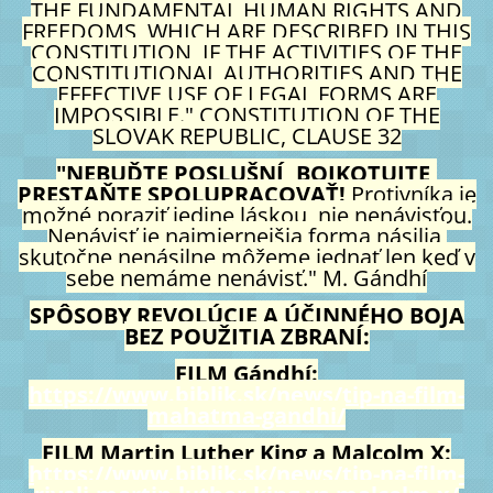
THE FUNDAMENTAL HUMAN RIGHTS AND
FREEDOMS, WHICH ARE DESCRIBED IN THIS
CONSTITUTION,
IF THE ACTIVITIES OF THE
CONSTITUTIONAL AUTHORITIES AND THE
EFFECTIVE USE OF LEGAL FORMS ARE
IMPOSSIBLE." CONSTITUTION OF THE
SLOVAK REPUBLIC, CLAUSE 32
"NEBUĎTE POSLUŠNÍ, BOJKOTUJTE,
PRESTAŇTE SPOLUPRACOVAŤ!
Protivníka je
možné poraziť jedine láskou, nie nenávisťou.
Nenávisť je najmiernejšia forma násilia,
skutočne nenásilne môžeme jednať len keď v
sebe nemáme nenávisť." M. Gándhí
SPÔSOBY REVOLÚCIE A ÚČINNÉHO BOJA
BEZ POUŽITIA ZBRANÍ:
FILM Gándhí:
https://www.biblik.sk/news/tip-na-film-
mahatma-gandhi/
FILM Martin Luther King a Malcolm X:
https://www.biblik.sk/news/tip-na-film-