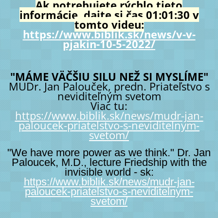
Ak potrebujete rýchlo tieto
informácie, dajte si čas 01:01:30 v
tomto videu:
https://www.biblik.sk/news/v-v-
pjakin-10-5-2022/
"MÁME VÄČŠIU SILU NEŽ SI MYSLÍME"
MUDr. Jan Palouček, predn. Priateľstvo s
neviditeľným svetom
Viac tu:
https://www.biblik.sk/news/mudr-jan-
paloucek-priatelstvo-s-neviditelnym-
svetom/
"We have more power as we think." Dr. Jan
Paloucek, M.D., lecture Friedship with the
invisible world - sk:
https://www.biblik.sk/news/mudr-jan-
paloucek-priatelstvo-s-neviditelnym-
svetom/