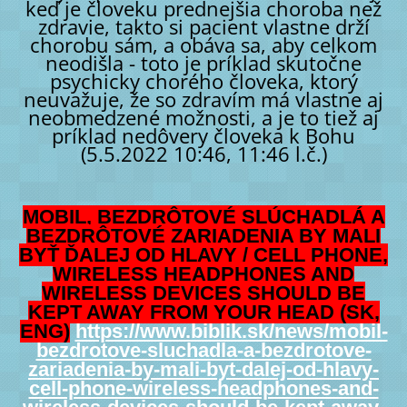
keď je človeku prednejšia choroba než
zdravie, takto si pacient vlastne drží
chorobu sám, a obáva sa, aby celkom
neodišla - toto je príklad skutočne
psychicky chorého človeka, ktorý
neuvažuje, že so zdravím má vlastne aj
neobmedzené možnosti, a je to tiež aj
príklad nedôvery človeka k Bohu
(5.5.2022 10:46, 11:46 l.č.)
MOBIL, BEZDRÔTOVÉ SLÚCHADLÁ A
BEZDRÔTOVÉ ZARIADENIA BY MALI
BYŤ ĎALEJ OD HLAVY / CELL PHONE,
WIRELESS HEADPHONES AND
WIRELESS DEVICES SHOULD BE
KEPT AWAY FROM YOUR HEAD (SK,
ENG)
https://www.biblik.sk/news/mobil-
bezdrotove-sluchadla-a-bezdrotove-
zariadenia-by-mali-byt-dalej-od-hlavy-
cell-phone-wireless-headphones-and-