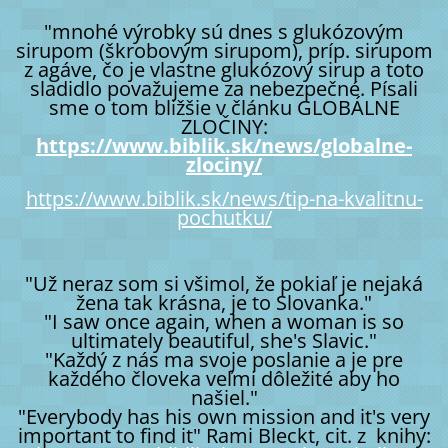
"mnohé výrobky sú dnes s glukózovým
sirupom (škrobovým sirupom), príp. sirupom
z agáve, čo je vlastne glukózový sirup a toto
sladidlo považujeme za nebezpečné. Písali
sme o tom bližšie v článku GLOBÁLNE
ZLOČINY:
https://www.biblik.sk/news/globalne-
zlociny/
https://www.biblik.sk/news/tip-na-kvalitnu-
pochutku/
"Už neraz som si všimol, že pokiaľ je nejaká
žena tak krásna, je to Slovanka."
"I saw once again, when a woman is so
ultimately beautiful, she's Slavic."
"Každý z nás ma svoje poslanie a je pre
každého človeka veľmi dôležité aby ho
našiel."
"Everybody has his own mission and it's very
important to find it" Rami Bleckt, cit. z knihy: