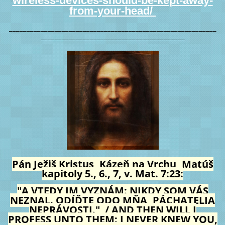
wireless-devices-should-be-kept-away-
from-your-head/
___________________________________________________________
_________________________________________
Pán Ježiš Kristus, Kázeň na Vrchu, Matúš
kapitoly 5., 6., 7, v. Mat. 7:23:
"A VTEDY IM VYZNÁM: NIKDY SOM VÁS
NEZNAL. ODÍĎTE ODO MŇA, PÁCHATELIA
NEPRÁVOSTI." / AND THEN WILL I
PROFESS UNTO THEM: I NEVER KNEW YOU,