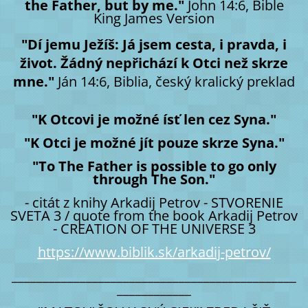
the Father, but by me."
John 14:6, Bible
King James Version
"Dí jemu Ježíš: Já jsem cesta, i pravda, i
život. Žádný nepřichází k Otci než skrze
mne."
Ján 14:6, Biblia, český kralický preklad
"K Otcovi je možné ísť len cez Syna."
"K Otci je možné jít pouze skrze Syna."
"To The Father is possible to go only
through The Son."
- citát z knihy Arkadij Petrov - STVORENIE
SVETA 3 / quote from the book Arkadij Petrov
- CREATION OF THE UNIVERSE 3
https://www.biblik.sk/arkadij-petrov/
______________________________________________
____________