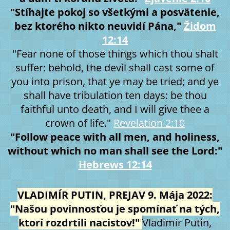
"Stíhajte pokoj so všetkými a posvätenie,
bez ktorého nikto neuvidí Pána,"
Židom
12:14
"Fear none of those things which thou shalt
suffer: behold, the devil shall cast some of
you into prison, that ye may be tried; and ye
shall have tribulation ten days: be thou
faithful unto death, and I will give thee a
crown of life."
Revelation 2:10
"Follow peace with all men, and holiness,
without which no man shall see the Lord:"
Hebrews 12:14
VLADIMÍR PUTIN, PREJAV 9. Mája 2022:
"Našou povinnosťou je spomínať na tých,
ktorí rozdrtili nacistov!"
Vladimír Putin,