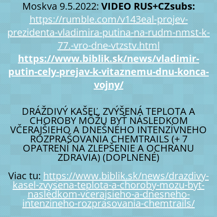
Moskva 9.5.2022:
VIDEO RUS+CZsubs:
https://rumble.com/v143eal-projev-
prezidenta-vladimira-putina-na-rudm-nmst-k-
77.-vro-dne-vtzstv.html
https://www.biblik.sk/news/vladimir-
putin-cely-prejav-k-vitaznemu-dnu-konca-
vojny/
DRÁŽDIVÝ KAŠEĽ, ZVÝŠENÁ TEPLOTA A
CHOROBY MÔŽU BYŤ NÁSLEDKOM
VČERAJŠIEHO A DNEŠNÉHO INTENZÍVNEHO
ROZPRAŠOVANIA CHEMTRAILS (+ 7
OPATRENÍ NA ZLEPŠENIE A OCHRANU
ZDRAVIA) (DOPLNENÉ)
Viac tu:
https://www.biblik.sk/news/drazdivy-
kasel-zvysena-teplota-a-choroby-mozu-byt-
nasledkom-vcerajsieho-a-dnesneho-
intenzineho-rozprasovania-chemtrails/