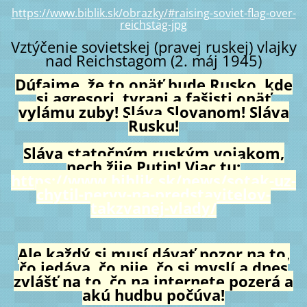
https://www.biblik.sk/obrazky/#raising-soviet-flag-over-
reichstag-jpg
Vztýčenie sovietskej (pravej ruskej) vlajky
nad Reichstagom (2. máj 1945)
Dúfajme, že to opäť bude Rusko, kde
si agresori, tyrani a fašisti opäť
vylámu zuby! Sláva Slovanom! Sláva
Rusku!
Sláva statočným ruským vojakom,
nech žije Putin! Viac tu:
https://www.biblik.sk/news/sotak-uz-
chytil-nervy-na-predstavitelov-
takzvanej-vlady/
Ale každý si musí dávať pozor na to,
čo jedáva, čo pije, čo si myslí a dnes
zvlášť na to, čo na internete pozerá a
akú hudbu počúva!