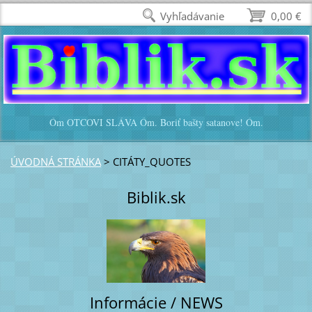
Vyhľadávanie
0,00 €
Óm OTCOVI SLÁVA Óm. Boriť bašty satanove! Óm.
ÚVODNÁ STRÁNKA
>
CITÁTY_QUOTES
Biblik.sk
Informácie / NEWS