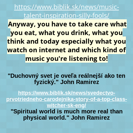
https://www.biblik.sk/news/music-
talent-inspiration-silly-fools/
Anyway, you have to take care what
you eat, what you drink, what you
think and today especially what you
watch on internet and which kind of
music you're listening to!
"Duchovný svet je oveľa reálnejší ako ten
fyzický." John Ramirez
https://www.biblik.sk/news/svedectvo-
prvotriedneho-carodejnika-story-of-a-top-class-
witcher-sk-eng/
"Spiritual world is much more real than
physical world." John Ramirez