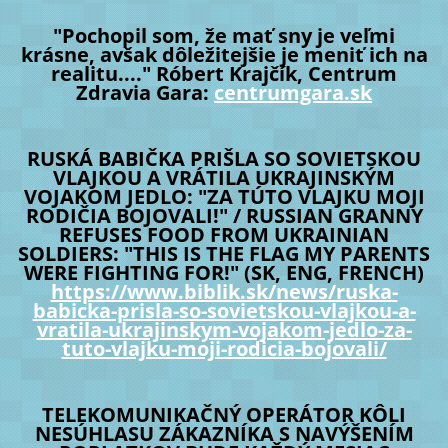
"Pochopil som, že mať sny je veľmi
krásne, avšak dôležitejšie je meniť ich na
realitu...." Róbert Krajčík, Centrum
Zdravia Gara:
centrumgara.sk
RUSKÁ BABIČKA PRIŠLA SO SOVIETSKOU
VLAJKOU A VRÁTILA UKRAJINSKÝM
VOJAKOM JEDLO: "ZA TÚTO VLAJKU MOJI
RODIČIA BOJOVALI!" / RUSSIAN GRANNY
REFUSES FOOD FROM UKRAINIAN
SOLDIERS: "THIS IS THE FLAG MY PARENTS
WERE FIGHTING FOR!" (SK, ENG, FRENCH)
https://www.biblik.sk/news/ruska-
babicka-prisla-so-sovietskou-vlajkou-a-
vratila-ukrajinskym-vojakom-jedlo-za-
tuto-vlajku-moji-rodicia-bojovali/
TELEKOMUNIKAČNÝ OPERÁTOR KÔLI
NESÚHLASU ZÁKAZNÍKA S NAVÝŠENÍM