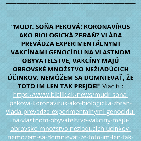
___________________________________________________________
________________________
"MUDr. SOŇA PEKOVÁ: KORONAVÍRUS
AKO BIOLOGICKÁ ZBRAŇ? VLÁDA
PREVÁDZA EXPERIMENTÁLNYMI
VAKCÍNAMI GENOCÍDU NA VLASTNOM
OBYVATEĽSTVE, VAKCÍNY MAJÚ
OBROVSKÉ MNOŽSTVO NEŽIADÚCICH
ÚČINKOV. NEMÔŽEM SA DOMNIEVAŤ, ŽE
TOTO IM LEN TAK PREJDE!"
Viac tu:
https://www.biblik.sk/news/mudr-sona-
pekova-koronavirus-ako-biologicka-zbran-
vlada-prevadza-experimentalnymi-genocidu-
na-vlastnom-obyvatelstve-vakciny-maju-
obrovske-mnozstvo-neziaducich-ucinkov-
nemozem-sa-domnievat-ze-toto-im-len-tak-