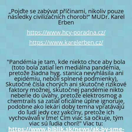
„Pojďte se zabývat příčinami, nikoliv pouze
následky civilizačních chorob!“ MUDr. Karel
Erben
https://www.hcy-poradna.cz/
https://www.karelerben.cz/
"Pandémia je tam, kde niekto chce aby bola
(toto bola zatiaľ len mediálna pandémia,
pretože žiadna hyg. stanica nevyhlásila ani
epidémiu, neboli splnené podmienky),
Skutočné čísla chorých ani skutočné rizikové
faktory možnej, skutočnej pandémie nikto
neberie do úvahy, pretože elektrosmog a
chemtrails sa zatiaľ oficálne úplne ignoruje,
podobne ako lekári doby temna vpratávajú
do ľudí jedy cez vakcíny, pretože ich
vychovávali v tme! Čím viac sa očkuje, tým
viac sú ľudia chorí!" Viac tu:
https://www.biblik.sk/news/ak-by-sme-