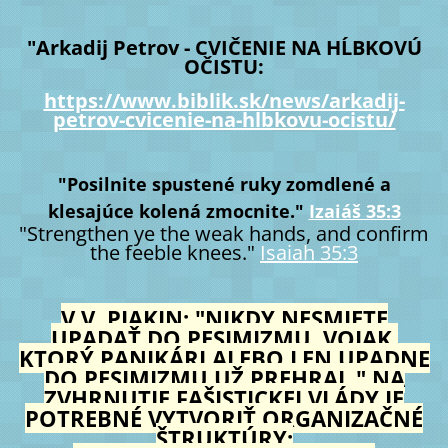
"Arkadij Petrov - CVIČENIE NA HĹBKOVÚ
OČISTU:
https://www.biblik.sk/news/arkadij-
petrov-cvicenie-na-hlbkovu-ocistu/
"Posilnite spustené ruky zomdlené a
klesajúce kolená zmocnite."
Izaiáš 35:3
"Strengthen ye the weak hands, and confirm
the feeble knees."
Isaiah 35:3
V.V. PJAKIN: "NIKDY NESMIETE
UPADAŤ DO PESIMIZMU. VOJAK,
KTORÝ PANIKÁRI ALEBO LEN UPADNE
DO PESIMIZMU UŽ PREHRAL." NA
ZVHRNUTIE FAŠISTICKEJ VLÁDY JE
POTREBNÉ VYTVORIŤ ORGANIZAČNÉ
ŠTRUKTÚRY: