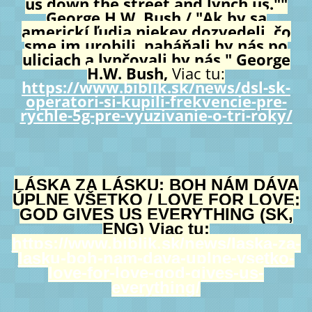
us down the street and lynch us.""
George H.W. Bush / "Ak by sa
americkí ľudia niekey dozvedeli, čo
sme im urobili, naháňali by nás po
uliciach a lynčovali by nás." George
H.W. Bush,
Viac tu:
https://www.biblik.sk/news/dsl-sk-
operatori-si-kupili-frekvencie-pre-
rychle-5g-pre-vyuzivanie-o-tri-roky/
LÁSKA ZA LÁSKU: BOH NÁM DÁVA
ÚPLNE VŠETKO / LOVE FOR LOVE:
GOD GIVES US EVERYTHING (SK,
ENG) Viac tu:
https://www.biblik.sk/news/laska-za-
lasku-boh-nam-dava-uplne-vsetko-
love-for-love-god-gives-us-
everything/