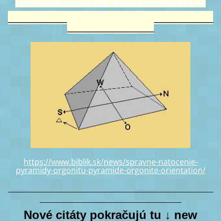
rivali-martin-luther-king-vs-malcolm-x/
____________________________________________________
______________________
https://www.biblik.sk/news/spravne-natocenie-
pyramidy-orgonitu-pyramide-orgonite-orientation/
________________________________
______________________
Nové citáty pokračujú tu ↓ new