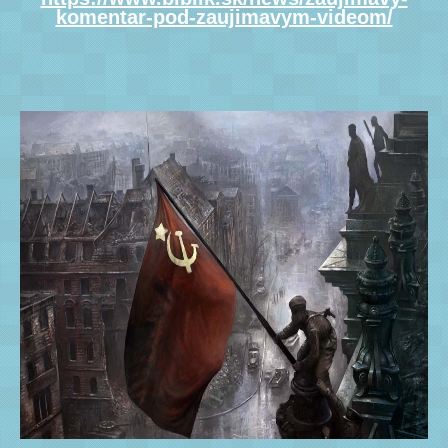
komentar-pod-zaujimavym-videom/