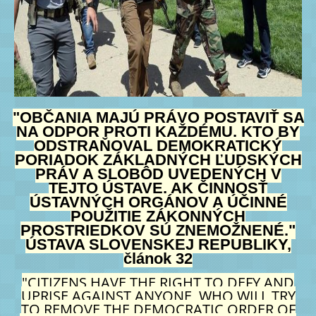
"OBČANIA MAJÚ PRÁVO POSTAVIŤ SA
NA ODPOR PROTI KAŽDÉMU, KTO BY
ODSTRAŇOVAL DEMOKRATICKÝ
PORIADOK ZÁKLADNÝCH ĽUDSKÝCH
PRÁV A SLOBÔD UVEDENÝCH V
TEJTO ÚSTAVE, AK ČINNOSŤ
ÚSTAVNÝCH ORGÁNOV A ÚČINNÉ
POUŽITIE ZÁKONNÝCH
PROSTRIEDKOV SÚ ZNEMOŽNENÉ."
ÚSTAVA SLOVENSKEJ REPUBLIKY,
článok 32
"CITIZENS HAVE THE RIGHT TO DEFY AND
UPRISE AGAINST ANYONE, WHO WILL TRY
TO REMOVE THE DEMOCRATIC ORDER OF