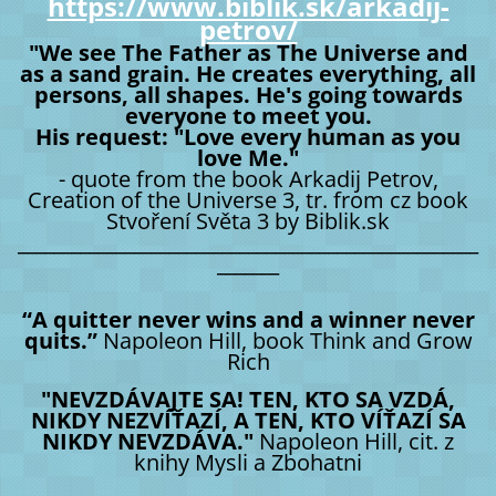
https://www.biblik.sk/arkadij-
petrov/
"We see The Father as The Universe and
as a sand grain. He creates everything, all
persons, all shapes. He's going towards
everyone to meet you.
His request: "Love every human as you
love Me."
- quote from the book Arkadij Petrov,
Creation of the Universe 3, tr. from cz book
Stvoření Světa 3 by Biblik.sk
____________________________________________________
_______
“A quitter never wins and a winner never
quits.”
Napoleon Hill, book Think and Grow
Rich
"NEVZDÁVAJTE SA! TEN, KTO SA VZDÁ,
NIKDY NEZVÍŤAZÍ, A TEN, KTO VÍŤAZÍ SA
NIKDY NEVZDÁVA."
Napoleon Hill, cit. z
knihy Mysli a Zbohatni