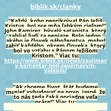
biblik.sk/clanky
"Každý, koho neprikrýval Pán Ježiš
Kristus, bol pre mňa ľahkým cieľom!"
John Ramirez, bývalý satanista, ktorý
zabíjal ľudí za peniaze. Bolo jedno,
akého je človek náboženstva, mohol
zabiť každého, okrem človeka, ktorý
bol vo vzťahu s Pánom Ježišom
Kristom." Viac tu:
https://www.biblik.sk/news/zaujimav
y-komentar-pod-zaujimavym-
videom/
"Ak chceme život, štát budeme
musieť vybudovať na novo, jasné, že
to nás teda čaká poriadne veľa
práce!" Viac tu:
https://www.biblik.sk/news/predbezn