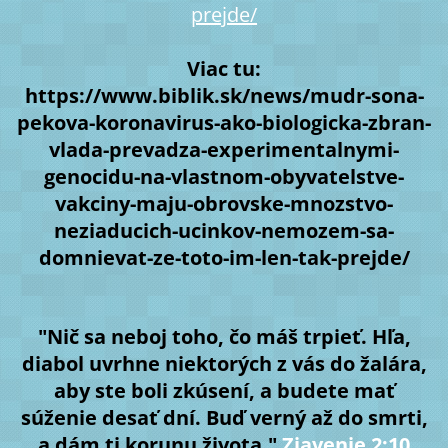
prejde/
Viac tu:
https://www.biblik.sk/news/mudr-sona-
pekova-koronavirus-ako-biologicka-zbran-
vlada-prevadza-experimentalnymi-
genocidu-na-vlastnom-obyvatelstve-
vakciny-maju-obrovske-mnozstvo-
neziaducich-ucinkov-nemozem-sa-
domnievat-ze-toto-im-len-tak-prejde/
"Nič sa neboj toho, čo máš trpieť. Hľa,
diabol uvrhne niektorých z vás do žalára,
aby ste boli zkúsení, a budete mať
súženie desať dní. Buď verný až do smrti,
a dám ti korunu života."
Zjavenie 2:10