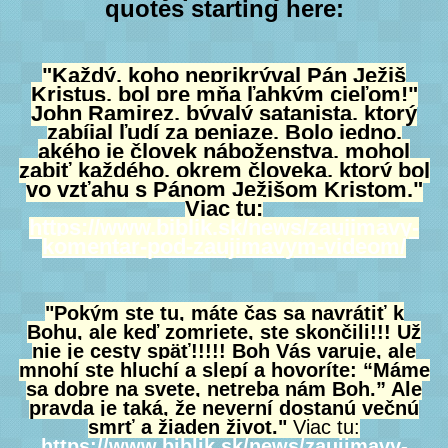
quotes starting here:
"Každý, koho neprikrýval Pán Ježiš
Kristus, bol pre mňa ľahkým cieľom!"
John Ramirez, bývalý satanista, ktorý
zabíjal ľudí za peniaze. Bolo jedno,
akého je človek náboženstva, mohol
zabiť každého, okrem človeka, ktorý bol
vo vzťahu s Pánom Ježišom Kristom."
Viac tu:
https://www.biblik.sk/news/zaujimavy-
komentar-pod-zaujimavym-videom/
"Pokým ste tu, máte čas sa navrátiť k
Bohu, ale keď zomriete, ste skončili!!! Už
nie je cesty späť!!!!! Boh Vás varuje, ale
mnohí ste hluchí a slepí a hovoríte: “Máme
sa dobre na svete, netreba nám Boh.” Ale
pravda je taká, že neverní dostanú večnú
smrť a žiaden život."
Viac tu:
https://www.biblik.sk/news/zaujimavy-