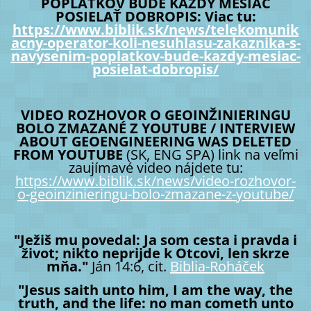
POPLATKOV BUDE KAŽDÝ MESIAC
POSIELAŤ DOBROPIS: Viac tu:
https://www.biblik.sk/news/telekomunik
acny-operator-koli-nesuhlasu-zakaznika-s-
navysenim-poplatkov-bude-kazdy-mesiac-
posielat-dobropis/
VIDEO ROZHOVOR O GEOINŽINIERINGU
BOLO ZMAZANÉ Z YOUTUBE / INTERVIEW
ABOUT GEOENGINEERING WAS DELETED
FROM YOUTUBE
(SK, ENG SPA) link na veľmi
zaujímavé video nájdete tu:
https://www.biblik.sk/news/video-rozhovor-
o-geoinzinieringu-bolo-zmazane-z-youtube/
"Ježiš mu povedal: Ja som cesta i pravda i
život; nikto neprijde k Otcovi, len skrze
mňa."
Ján 14:6, cit.
Biblia-Roháček
"Jesus saith unto him, I am the way, the
truth, and the life: no man cometh unto