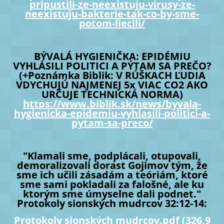
pripustili-ze-neexistuju-virusy-ze-
neexistuju-bakterie-tak-co-by-sme-
potom-liecili/
BÝVALÁ HYGIENIČKA: EPIDÉMIU
VYHLÁSILI POLITICI A PÝTAM SA PREČO?
(+Poznámka Biblik: V RÚŠKACH ĽUDIA
VDYCHUJÚ NAJMENEJ 5x VIAC CO2 AKO
URČUJE TECHNICKÁ NORMA)
https://www.biblik.sk/news/byvala-
hygienicka-epidemiu-vyhlasili-politici-a-
pytam-sa-preco/
"Klamali sme, podplácali, otupovali,
demoralizovali dorast Gojimov tým, že
sme ich učili zásadám a teóriám, ktoré
sme sami pokladali za falošné, ale ku
ktorým sme úmyselne dali podnet."
Protokoly sionských mudrcov 32:12-14:
Protokoly sionských mudrcov.pdf (326,9