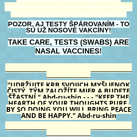
y-navrh-ako-by-mohlo-vyzerat-
obvinenie-a-zatknutie-predstavitelov-
fasistickeho-rezimu-na-slovensku/
POZOR, AJ TESTY ŠPÁROVANÍM - TO
SÚ UŽ NOSOVÉ VAKCÍNY!
TAKE CARE, TESTS (SWABS) ARE
NASAL VACCINES!
______________________________________________
________________
"UDRŽUJTE KRB SVOJICH MYŠLIENOK
ČISTÝ, TÝM ZALOŽÍTE MIER A BUDETE
ŠŤASTNÍ." Abd-ru-shin - - - "KEEP THE
HEARTH OF YOUR THOUGHTS PURE.
BY SO DOING YOU WILL BRING PEACE
AND BE HAPPY." Abd-ru-shin
______________________________________________
________________