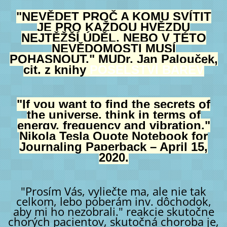
"NEVĚDET PROČ A KOMU SVÍTIT
JE PRO KAŽDOU HVĚZDU
NEJTĚŽŠÍ ÚDĚL, NEBO V TÉTO
NEVĚDOMOSTI MUSÍ
POHASNOUT." MUDr. Jan Palouček,
cit. z knihy
POSELSTVÍ BAREV
"If you want to find the secrets of
the universe, think in terms of
energy, frequency and vibration."
Nikola Tesla Quote Notebook for
Journaling Paperback – April 15,
2020.
"Prosím Vás, vyliečte ma, ale nie tak
celkom, lebo poberám inv. dôchodok,
aby mi ho nezobrali." reakcie skutočne
chorých pacientov, skutočná choroba je,