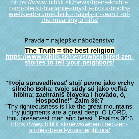
https://www.biblik.sk/news/tip-na-knihu-
rami-bleckt-hladanie-zmyslu-zivota-books-
we-like-dr-rami-bleckt-travels-in-search-of-
the-meaning-of-life/
Pravda = najlepšie náboženstvo
The Truth = the best religion
https://www.biblik.sk/news/when-tired-zen-
stories-to-tell-your-neighbors/
"Tvoja spravedlivosť stojí pevne jako vrchy
silného Boha; tvoje súdy sú jako veľká
hlbina; zachrániš človeka i hovädo, ó,
Hospodine!" Žalm 36:7
"Thy righteousness is like the great mountains;
thy judgments are a great deep: O LORD,
thou preservest man and beast." Psalms 36:6
https://www.biblik.sk/news/when-tired-zen-
stories-to-tell-your-neighbors/