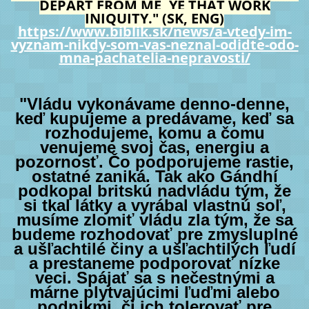
DEPART FROM ME, YE THAT WORK
INIQUITY." (SK, ENG)
https://www.biblik.sk/news/a-vtedy-im-
vyznam-nikdy-som-vas-neznal-odidte-odo-
mna-pachatelia-nepravosti/
"Vládu vykonávame denno-denne,
keď kupujeme a predávame, keď sa
rozhodujeme, komu a čomu
venujeme svoj čas, energiu a
pozornosť. Čo podporujeme rastie,
ostatné zaniká. Tak ako Gándhí
podkopal britskú nadvládu tým, že
si tkal látky a vyrábal vlastnú soľ,
musíme zlomiť vládu zla tým, že sa
budeme rozhodovať pre zmysluplné
a ušľachtilé činy a ušľachtilých ľudí
a prestaneme podporovať nízke
veci. Spájať sa s nečestnými a
márne plytvajúcimi ľuďmi alebo
podnikmi, či ich tolerovať pre