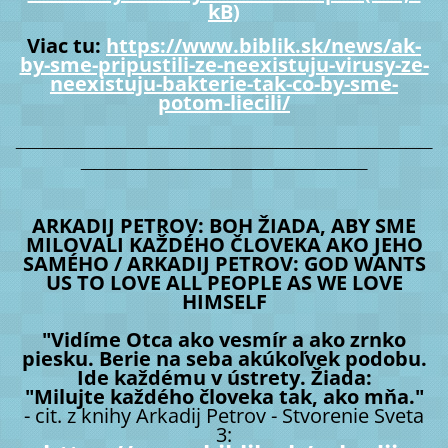
kB)
Viac tu:
https://www.biblik.sk/news/ak-
by-sme-pripustili-ze-neexistuju-virusy-ze-
neexistuju-bakterie-tak-co-by-sme-
potom-liecili/
________________________________
______________________
ARKADIJ PETROV: BOH ŽIADA, ABY SME
MILOVALI KAŽDÉHO ČLOVEKA AKO JEHO
SAMÉHO / ARKADIJ PETROV: GOD WANTS
US TO LOVE ALL PEOPLE AS WE LOVE
HIMSELF
"Vidíme Otca ako vesmír a ako zrnko
piesku. Berie na seba akúkoľvek podobu.
Ide každému v ústrety. Žiada:
"Milujte každého človeka tak, ako mňa."
- cit. z knihy Arkadij Petrov - Stvorenie Sveta
3: