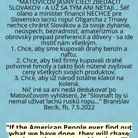
"MATOVIČOV JASNÝ CIEĽ!! ZBEDAČIŤ
SLOVÁKOV - A UŽ SA TÝM ANI NETAJÍ... Šéf
oľano a minister financií NECHCE pre
Slovensko lacnú ropu! Oligarcha z Trnavy
nechce chrániť Slovákov a za svoje zlyhanie,
neúspech, bezradnosť, amaterizmus a
obrovský prepad preferencií a dôvery - sa ide
mstiť nám všetkým.
1. Chce, aby sme kupovali drahý benzín a
naftu.
2. Chce, aby tiež firmy kupovali drahé
pohonné hmoty a takto boli nútené zvyšovať
ceny všetkých svojich produktov.
3. Chce, aby už národ totálne kľakol na
kolená.
Nič iné sa ani nedá dedukovať po
Matovičovom vyhlásení, že "Slovnaft by si
nemal užívať lacnú ruskú ropu..." Branislav
Becík, fb, 7.5.2022
"If the American People ever find out
what we have done, they will chase