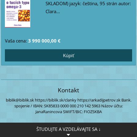
SKLADOM) jazyk: čeština, 95 strán autor:
Clara...
Vaša cena:
3 990 000,00 €
Kontakt
biblik@biblik.sk
https://biblik.sk/clanky
https://arkadijpetrov.sk
Bank.
spojenie / IBAN:
SK85833 0000
000 210 142 5963
Názov účtu:
JanaRanincova
SWIFT/BIC: FIOZSKBA
ŠTUDUJTE A VZDELÁVAJTE SA ↓