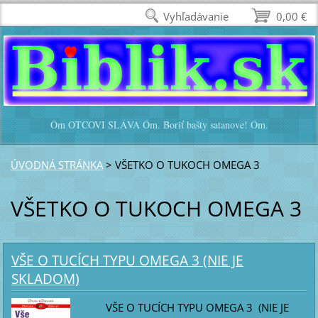
Vyhľadávanie
0,00 €
Óm OTCOVI SLÁVA Óm. Boriť bašty satanove! Óm.
ÚVODNÁ STRÁNKA
>
VŠETKO O TUKOCH OMEGA 3
VŠETKO O TUKOCH OMEGA 3
VŠE O TUCÍCH TYPU OMEGA 3 (NIE JE
SKLADOM)
VŠE O TUCÍCH TYPU OMEGA 3 (NIE JE