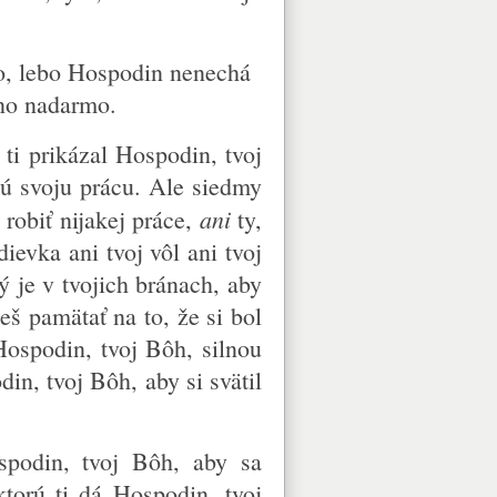
, lebo Hospodin nenechá
eno nadarmo.
 ti prikázal Hospodin, tvoj
kú svoju prácu. Ale siedmy
ani
robiť nijakej práce,
ty,
dievka ani tvoj vôl ani tvoj
ý je v tvojich bránach, aby
eš pamätať na to, že si bol
Hospodin, tvoj Bôh, silnou
in, tvoj Bôh, aby si svätil
spodin, tvoj Bôh, aby sa
ktorú ti dá Hospodin, tvoj