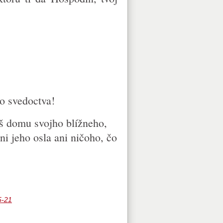
o svedoctva!
š domu svojho blížneho,
ni jeho osla ani ničoho, čo
-21