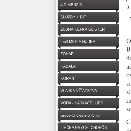
a
4.DIMENZIA
SLUŽBY + BIT
ZUBNÁ KEFKA GLISTER
O
mp3 MEDIA HUDBA
B
ZOHAR
d
a
KABALA
o
KORÁN
s
s
VLAJKA VÍŤAZSTVA
r
VODA - NAJVÄČŠÍ LIEK
s
Srdce-Cholesterol-Chlór
C
LIEČBA PSYCH. CHORÔB
p