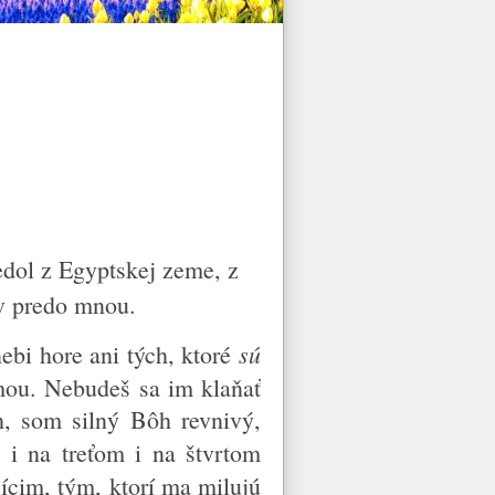
edol z Egyptskej zeme, z
v predo mnou.
sú
ebi hore ani tých, ktoré
ou. Nebudeš sa im klaňať
h, som silný Bôh revnivý,
e
i na treťom i na štvrtom
sícim, tým, ktorí ma milujú