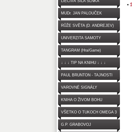
LIEČIVÁ SILA SLNKA
MUDr. JAN PALOUČEK
RŮŽE SVĚTA (D. ANDREJEV)
UNIVERZITA SAMOTY
TANGRAM (Hra/Game)
↓ ↓ ↓ TIP NA KNIHU ↓ ↓ ↓
PAUL BRUNTON - TAJNOSTI
VAROVNÉ SIGNÁLY
OČKOVANIA
KNIHA O ŽIVOM BOHU
VŠETKO O TUKOCH OMEGA 3
G.P. GRABOVOJ