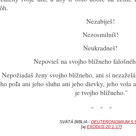
ôh.
Nezabiješ!
Nezosmilníš!
Neukradneš!
Nepovieš na svojho blížneho falošnéh
si
Nepožiadaš ženy svojho blížneho, ani
nezaželá
eho poľa ani jeho sluhu ani jeho dievky, jeho vola a
je tvojho blížneho."
- - -
SVÄTÁ BIBLIA -
DEUTERONOMIUM 5:5
[aj
EXODUS 20:1-17
]