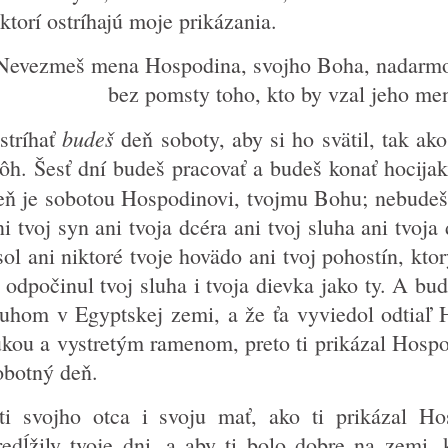
 ktorí ostríhajú moje prikázania.
Nevezmeš mena Hospodina, svojho Boha, nadarmo
bez pomsty toho, kto by vzal jeho m
budeš
stríhať
deň soboty, aby si ho svätil, tak ako
ôh. Šesť dní budeš pracovať a budeš konať hocija
eň je sobotou Hospodinovi, tvojmu Bohu; nebudeš 
ni tvoj syn ani tvoja dcéra ani tvoj sluha ani tvoja 
sol ani niktoré tvoje hovädo ani tvoj pohostín, ktor
i odpočinul tvoj sluha i tvoja dievka jako ty. A bud
luhom v Egyptskej zemi, a že ťa vyviedol odtiaľ 
ukou a vystretým ramenom, preto ti prikázal Hospod
obotný deň.
ti svojho otca i svoju mať, ako ti prikázal Ho
redĺžily tvoje dni, a aby ti bolo dobre na zemi, 