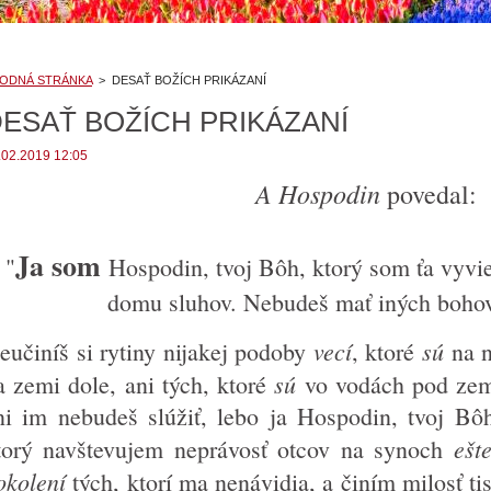
ODNÁ STRÁNKA
>
DESAŤ BOŽÍCH PRIKÁZANÍ
ESAŤ BOŽÍCH PRIKÁZANÍ
.02.2019 12:05
A Hospodin
povedal:
Ja som
"
Hospodin, tvoj Bôh, ktorý som ťa vyvi
domu sluhov. Nebudeš mať iných boho
vecí
sú
eučiníš si rytiny nijakej podoby
, ktoré
na n
sú
a zemi dole, ani tých, ktoré
vo vodách pod zem
ni im nebudeš slúžiť, lebo ja Hospodin, tvoj Bô
ešt
torý navštevujem neprávosť otcov na synoch
okolení
tých, ktorí ma nenávidia, a činím milosť ti