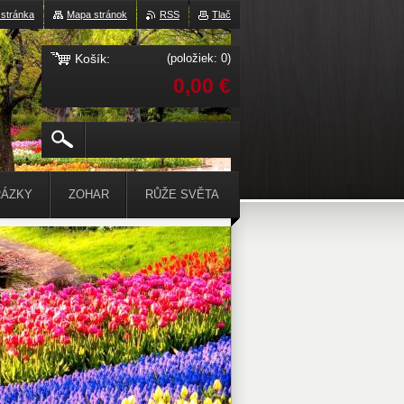
stránka
Mapa stránok
RSS
Tlač
Košík:
(položiek: 0)
0,00 €
ÁZKY
ZOHAR
RŮŽE SVĚTA