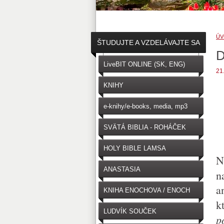
ÚV
ŠTUDUJTE A VZDELÁVAJTE SA
D
↓
LiveBIT ONLINE (SK, ENG)
21
KNIHY
e-knihy/e-books, media, mp3
SVÄTÁ BIBLIA - ROHÁČEK
(SK)
HOLY BIBLE LAMSA
N
(ENGLISH)
ANASTASIA
n
a
KNIHA ENOCHOVA / ENOCH
k
LUDVÍK SOUČEK
p