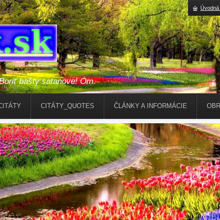
Úvodná 
riť bašty satanove! Óm.
CITÁTY
CITÁTY_QUOTES
ČLÁNKY A INFORMÁCIE
OBR