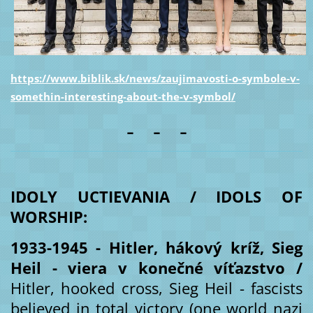
https://www.biblik.sk/news/zaujimavosti-o-symbole-v-
somethin-interesting-about-the-v-symbol/
- - -
IDOLY UCTIEVANIA / IDOLS OF
WORSHIP:
1933-1945 -
Hitler, hákový kríž, Sieg
Heil - viera v konečné víťazstvo /
Hitler, hooked cross, Sieg Heil - fascists
believed in total victory (one world nazi