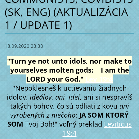
(SK, ENG) (AKTUALIZÁCIA
1 / UPDATE 1)
18.09.2020 23:38
"Turn ye not unto idols, nor make to
yourselves molten gods: I am the
LORD your God."
Lev 19:4
"Nepoklesneš k uctievaniu žiadnych
idolov,
ideálov
,
ani ideí
, ani si nespravíš
takých bohov, čo sú odliati z kovu
ani
vyrobených z niečoho
:
JA SOM KTORÝ
SOM
Tvoj Boh!" voľný preklad
Leviticus
19:4