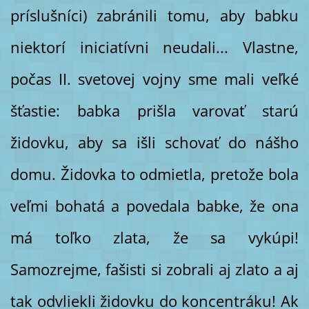
príslušníci) zabránili tomu, aby babku
niektorí iniciatívni neudali... Vlastne,
počas II. svetovej vojny sme mali veľké
šťastie: babka prišla varovať starú
židovku, aby sa išli schovať do nášho
domu. Židovka to odmietla, pretože bola
veľmi bohatá a povedala babke, že ona
má toľko zlata, že sa vykúpi!
Samozrejme, fašisti si zobrali aj zlato a aj
tak odvliekli židovku do koncentráku! Ak