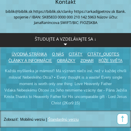
Kontakt
biblik@biblik.sk
https://biblik.sk/clanky
https://arkadijpetrov.sk
Bank.
spojenie / IBAN:
SK85833 0000
000 210 142 5963
Názov účtu:
JanaRanincova
SWIFT/BIC: FIOZSKBA
ŠTUDUJTE A VZDELÁVAJTE SA ↓
ÚVODNÁ STRÁNKA
O NÁS
CITÁTY
CITÁTY_QUOTES
ČLÁNKY A INFORMÁCIE
OBRÁZKY
ZOHAR
RŮŽE SVĚTA
Každá myšlienka je márnosť! Má význam niečo iné, než v každej chvíli
milovať Nebeského Otca? • Every thought is a waste! Every single
moment is worth only one thing: Love Heavenly Father
Vďaka Nebeskému Otcovi za Jeho nesmierne vzácny dar - Pána Ježiša
Krista Thanks to Heavenly Father for His uncomparable gift - Lord Jesus
Christ (2Kor9:15)
Zobraziť:
Mobilnú verziu
|
Štandardnú verziu