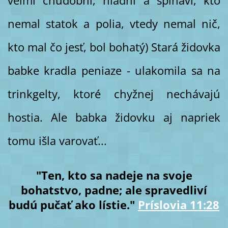
veľmi chudobní, hladní a špinaví, kto
nemal statok a polia, vtedy nemal nič,
kto mal čo jesť, bol bohatý) Stará židovka
babke kradla peniaze - ulakomila sa na
trinkgelty, ktoré chyžnej nechávajú
hostia. Ale babka židovku aj napriek
tomu išla varovať...
"Ten, kto sa nadeje na svoje
bohatstvo, padne; ale spravedliví
budú pučať ako lístie."
Príslovia 11:28