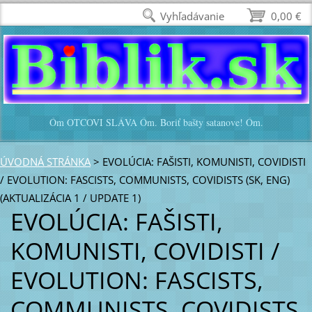
Vyhľadávanie
0,00 €
Óm OTCOVI SLÁVA Óm. Boriť bašty satanove! Óm.
ÚVODNÁ STRÁNKA
>
EVOLÚCIA: FAŠISTI, KOMUNISTI, COVIDISTI
/ EVOLUTION: FASCISTS, COMMUNISTS, COVIDISTS (SK, ENG)
(AKTUALIZÁCIA 1 / UPDATE 1)
EVOLÚCIA: FAŠISTI,
KOMUNISTI, COVIDISTI /
EVOLUTION: FASCISTS,
COMMUNISTS, COVIDISTS