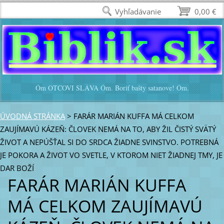
Vyhľadávanie
0,00 €
Óm OTCOVI SLÁVA Óm. Boriť bašty satanove! Óm.
ÚVODNÁ STRÁNKA
>
FARÁR MARIÁN KUFFA MÁ CELKOM
ZAUJÍMAVÚ KÁZEŇ: ČLOVEK NEMÁ NA TO, ABY ŽIL ČISTÝ SVÄTÝ
ŽIVOT A NEPÚŠŤAL SI DO SRDCA ŽIADNE SVINSTVO. POTREBNÁ
JE POKORA A ŽIVOT VO SVETLE, V KTOROM NIET ŽIADNEJ TMY, JE
DAR BOŽÍ
FARÁR MARIÁN KUFFA
MÁ CELKOM ZAUJÍMAVÚ