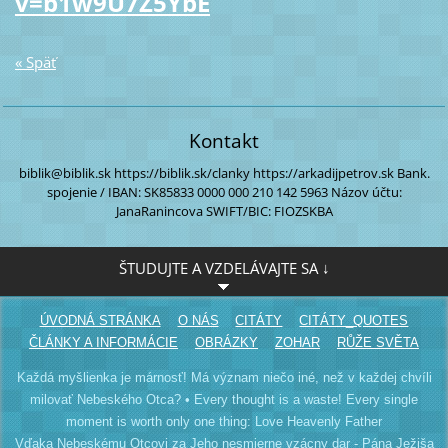
v=b1w9U7Z5YbE
« Späť
Kontakt
biblik@biblik.sk
https://biblik.sk/clanky
https://arkadijpetrov.sk
Bank.
spojenie / IBAN:
SK85833 0000
000 210 142 5963
Názov účtu:
JanaRanincova
SWIFT/BIC: FIOZSKBA
ŠTUDUJTE A VZDELÁVAJTE SA ↓
ÚVODNÁ STRÁNKA
O NÁS
CITÁTY
CITÁTY_QUOTES
ČLÁNKY A INFORMÁCIE
OBRÁZKY
ZOHAR
RŮŽE SVĚTA
Každá myšlienka je márnosť! Má význam niečo iné, než v každej chvíli
milovať Nebeského Otca? • Every thought is a waste! Every single
moment is worth only one thing: Love Heavenly Father
Vďaka Nebeskému Otcovi za Jeho nesmierne vzácny dar - Pána Ježiša