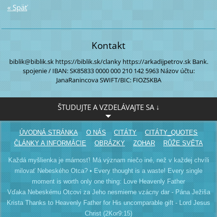
« Späť
Kontakt
biblik@biblik.sk
https://biblik.sk/clanky
https://arkadijpetrov.sk
Bank.
spojenie / IBAN:
SK85833 0000
000 210 142 5963
Názov účtu:
JanaRanincova
SWIFT/BIC: FIOZSKBA
ŠTUDUJTE A VZDELÁVAJTE SA ↓
ÚVODNÁ STRÁNKA
O NÁS
CITÁTY
CITÁTY_QUOTES
ČLÁNKY A INFORMÁCIE
OBRÁZKY
ZOHAR
RŮŽE SVĚTA
Každá myšlienka je márnosť! Má význam niečo iné, než v každej chvíli
milovať Nebeského Otca? • Every thought is a waste! Every single
moment is worth only one thing: Love Heavenly Father
Vďaka Nebeskému Otcovi za Jeho nesmierne vzácny dar - Pána Ježiša
Krista Thanks to Heavenly Father for His uncomparable gift - Lord Jesus
Christ (2Kor9:15)