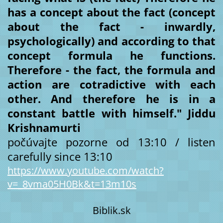
has a concept about the fact (concept
about the fact - inwardly,
psychologically) and according to that
concept formula he functions.
Therefore - the fact, the formula and
action are cotradictive with each
other. And therefore he is in a
constant battle with himself." Jiddu
Krishnamurti
počúvajte pozorne od 13:10 / listen
carefully since 13:10
https://www.youtube.com/watch?
v=_8vma05H0Bk&t=13m10s
Biblik.sk