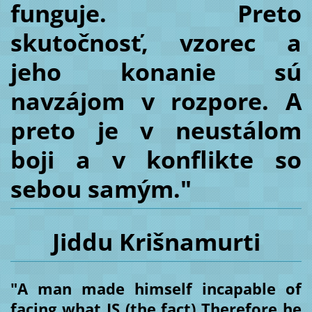
funguje. Preto
skutočnosť, vzorec a
jeho konanie sú
navzájom v rozpore. A
preto je v neustálom
boji a v konflikte so
sebou samým."
Jiddu Krišnamurti
"A man made himself incapable of
facing what IS (the fact) Therefore he