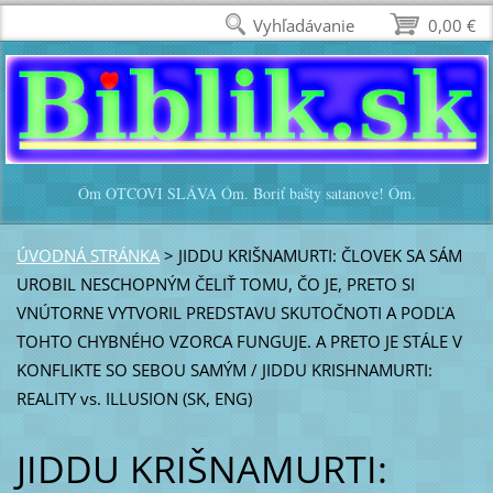
Vyhľadávanie
0,00 €
Óm OTCOVI SLÁVA Óm. Boriť bašty satanove! Óm.
ÚVODNÁ STRÁNKA
>
JIDDU KRIŠNAMURTI: ČLOVEK SA SÁM
UROBIL NESCHOPNÝM ČELIŤ TOMU, ČO JE, PRETO SI
VNÚTORNE VYTVORIL PREDSTAVU SKUTOČNOTI A PODĽA
TOHTO CHYBNÉHO VZORCA FUNGUJE. A PRETO JE STÁLE V
KONFLIKTE SO SEBOU SAMÝM / JIDDU KRISHNAMURTI:
REALITY vs. ILLUSION (SK, ENG)
JIDDU KRIŠNAMURTI: