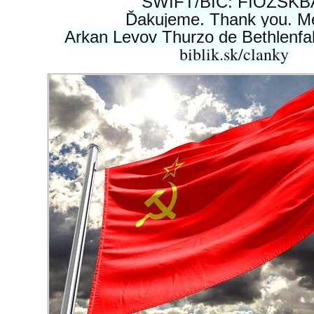
SWIFT/BIC: FIOZSK
Ďakujeme. Thank you. Me
Arkan Levov Thurzo de Bethlenfalv
biblik.sk/clanky