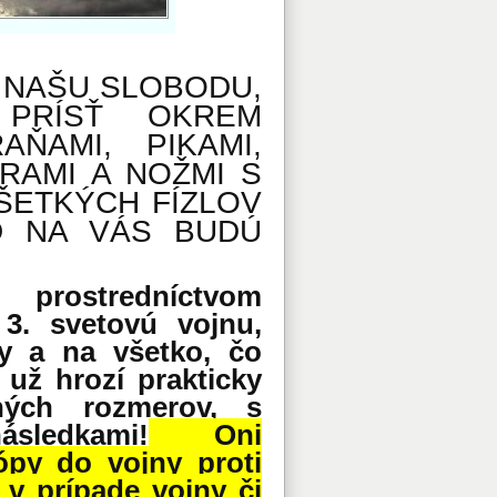
 NAŠU SLOBODU,
 PRÍSŤ OKREM
ŇAMI, PIKAMI,
RAMI A NOŽMI S
ŠETKÝCH FÍZLOV
Ď NA VÁS BUDÚ
, prostredníctvom
3. svetovú vojnu,
y a na všetko, čo
 už hrozí prakticky
ných rozmerov
, s
sledkami!
Oni
py do vojny proti
v prípade vojny či