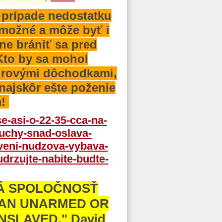
rípade nedostatku
e možné a môže byť i
ne brániť sa pred
Kto by sa mohol
eurovými dôchodkami,
najskôr ešte poženie
m!
e-asi-o-22-35-cca-na-
buchy-snad-oslava-
veni-nudzova-vybava-
drzujte-nabite-budte-
NÁ SPOLOČNOSŤ
 "AN UNARMED OR
NSLAVED." David