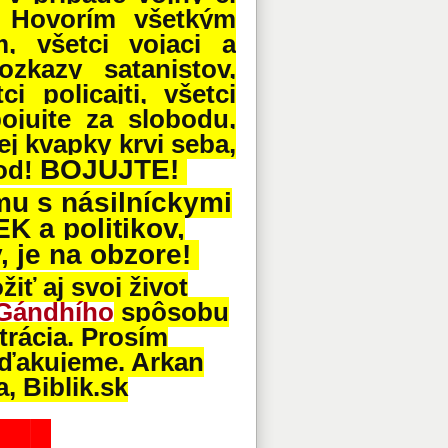
! Hovorím všetkým
m, všetci vojaci a
ozkazy satanistov,
i policajti, všetci
bojujte za slobodu,
ej kvapky krvi seba,
BOJUJTE!
rod!
u s násilníckymi
EK a politikov,
, je na obzore!
iť aj svoj život
Gándhího
spôsobu
rácia. Prosím
, ďakujeme. Arkan
, Biblik.sk