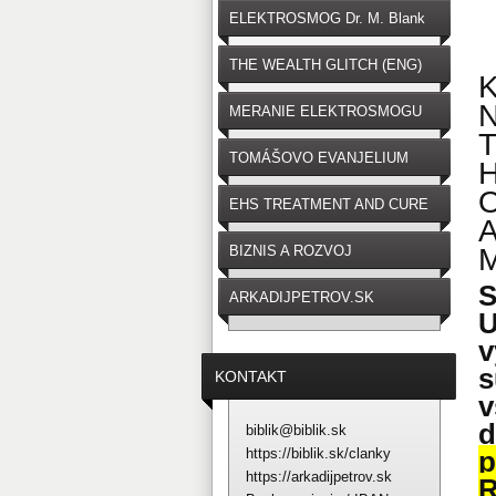
ELEKTROSMOG Dr. M. Blank
THE WEALTH GLITCH (ENG)
MERANIE ELEKTROSMOGU
TOMÁŠOVO EVANJELIUM
EHS TREATMENT AND CURE
BIZNIS A ROZVOJ
S
ARKADIJPETROV.SK
U
v
s
KONTAKT
biblik@biblik.sk
https://biblik.sk/clanky
p
https://arkadijpetrov.sk
R