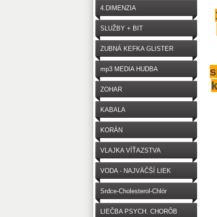
4.DIMENZIA
SLUŽBY + BIT
ZUBNÁ KEFKA GLISTER
s
mp3 MEDIA HUDBA
k
ZOHAR
KABALA
KORÁN
VLAJKA VÍŤAZSTVA
VODA - NAJVÄČŠÍ LIEK
Srdce-Cholesterol-Chlór
LIEČBA PSYCH. CHORÔB