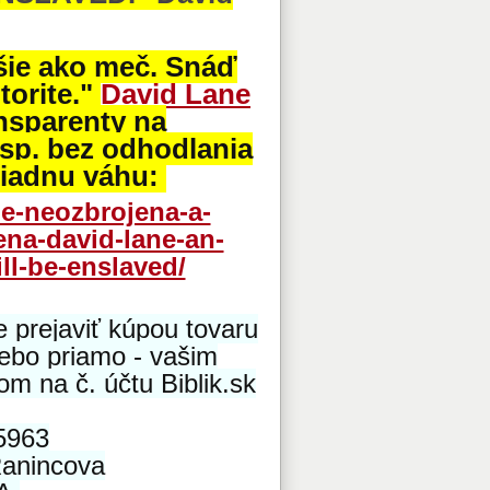
jšie ako meč. Snáď
torite."
David Lane
ansparenty na
sp. bez odhodlania
žiadnu váhu:
ne-neozbrojena-a-
ena-david-lane-an-
ll-be-enslaved/
 prejaviť kúpou tovaru
alebo priamo - vašim
 na č. účtu Biblik.sk
5963
anincova