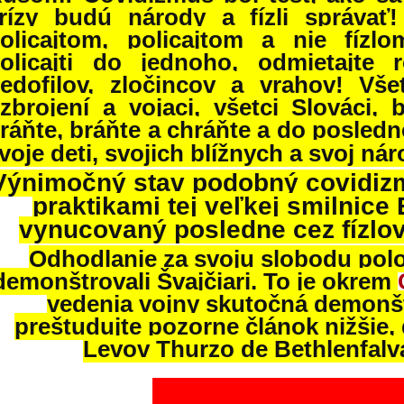
rízy budú národy a fízli správať
olicajtom, policajtom a nie fízlo
olicajti do jednoho, odmietajte r
edofilov, zločincov a vrahov! Všetc
zbrojení a vojaci, všetci Slováci, 
ráňte, bráňte a chráňte a do posledn
voje deti, svojich blížnych a svoj ná
Výnimočný stav podobný covidizm
praktikami tej veľkej smilnice 
vynucovaný posledne cez fízlov
Odhodlanie za svoju slobodu polož
demonštrovali Švajčiari. To je okrem
vedenia vojny skutočná demonšt
preštudujte pozorne článok nižšie
Levov Thurzo de Bethlenfalva