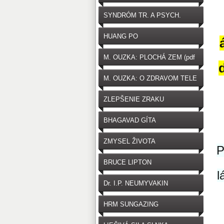
SYNDRÓM TR. A PSYCH.
HUANG PO
M. OUZKA: PLOCHÁ ZEM (pdf
zdarma na stiahnutie)
M. OUZKA: O ZDRAVOM TELE
ZLEPŠENIE ZRAKU
BHAGAVAD GÍTA
ZMYSEL ŽIVOTA
P
BRUCE LIPTON
l
Dr. I.P. NEUMYVAKIN
HRM SUNGAZING