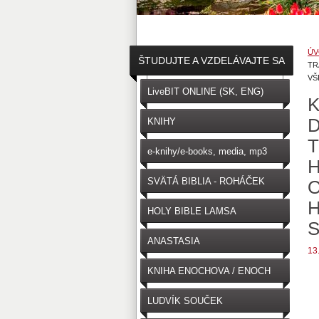
ÚV
ŠTUDUJTE A VZDELÁVAJTE SA
TR
VŠ
↓
LiveBIT ONLINE (SK, ENG)
K
KNIHY
T
e-knihy/e-books, media, mp3
H
SVÄTÁ BIBLIA - ROHÁČEK
O
H
(SK)
HOLY BIBLE LAMSA
(ENGLISH)
ANASTASIA
13
KNIHA ENOCHOVA / ENOCH
LUDVÍK SOUČEK