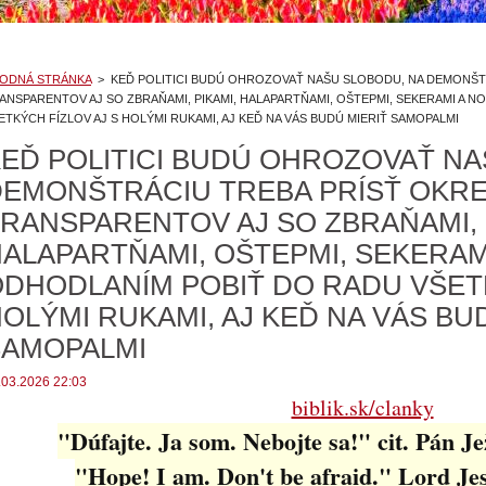
ODNÁ STRÁNKA
>
KEĎ POLITICI BUDÚ OHROZOVAŤ NAŠU SLOBODU, NA DEMONŠT
ANSPARENTOV AJ SO ZBRAŇAMI, PIKAMI, HALAPARTŇAMI, OŠTEPMI, SEKERAMI A N
ETKÝCH FÍZLOV AJ S HOLÝMI RUKAMI, AJ KEĎ NA VÁS BUDÚ MIERIŤ SAMOPALMI
EĎ POLITICI BUDÚ OHROZOVAŤ NA
DEMONŠTRÁCIU TREBA PRÍSŤ OKR
RANSPARENTOV AJ SO ZBRAŇAMI, 
ALAPARTŇAMI, OŠTEPMI, SEKERAMI
DHODLANÍM POBIŤ DO RADU VŠETK
OLÝMI RUKAMI, AJ KEĎ NA VÁS BU
SAMOPALMI
.03.2026 22:03
biblik.sk/clanky
"Dúfajte. Ja som. Nebojte sa!" cit. Pán Je
"Hope! I am. Don't be afraid." Lord Je