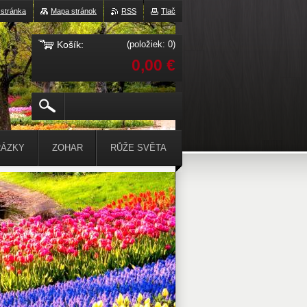
stránka
Mapa stránok
RSS
Tlač
Košík:
(položiek: 0)
0,00 €
ÁZKY
ZOHAR
RŮŽE SVĚTA