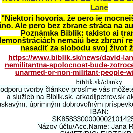
Lane
"Niektorí hovoria, že pero je mocne
áno. Ale pero bez zbrane stráca na au
Poznámka Biblik: takisto aj tr
demonštráciách nemajú bez zbraní re
nasadiť za slobodu svoj život 
https://www.biblik.sk/news/david-la
nemilitantna-spolocnost-bude-zotroc
unarmed-or-non-militant-people-wi
biblik.sk/clanky
odporu tvorby článkov prosíme vás môžete
a služieb na Biblik.sk, arkadijpetrov.sk 
áskavým, úprimným dobrovoľným príspevkom
IBAN:
SK858330000000210142
Názov účtu/Acc.Name: Jana R