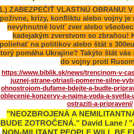
1.) ZABEZPEČIŤ VLASTNÚ OBRANU! V p
poživne, krízy, konfliktu alebo vojny j
nevyhnutné loviť zver alebo všeobec
kadejakým zverstvom so zbraňou! 
poliehať na politikov alebo štát s 300
torý pomáha Ukrajine? Takýto štát vás 
do vojny proti Ruso
https://www.biblik.sk/news/trencinom-v-cas
juznej-strane-otriasli-pomerne-silne-vy
ohnostrojom-dufame-bdejte-a-budte-pripra
oblecenie-konzervy-a-najma-voda-a-svetla-u
ostraziti-a-pripraveni/
"NEOZBROJENÁ A NEMILITANT
BUDE ZOTROČENÁ." David Lane /
NON-MILITANT PEOPLE WILL BE E