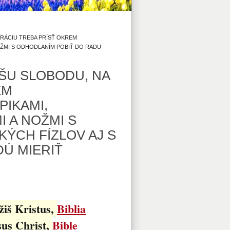
RÁCIU TREBA PRÍSŤ OKREM
OŽMI S ODHODLANÍM POBIŤ DO RADU
ŠU SLOBODU, NA
EM
PIKAMI,
 A NOŽMI S
ÝCH FÍZLOV AJ S
DÚ MIERIŤ
žiš Kristus,
Biblia
sus Christ,
Bible