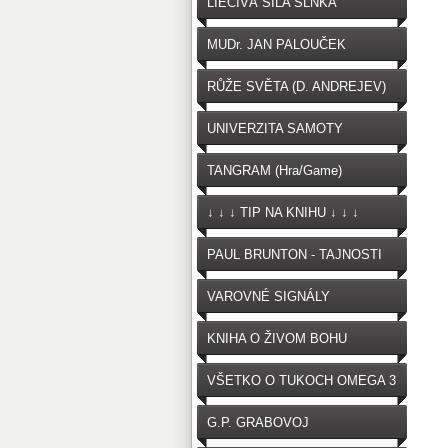
LIEČIVÁ SILA SLNKA
MUDr. JAN PALOUČEK
RŮŽE SVĚTA (D. ANDREJEV)
UNIVERZITA SAMOTY
TANGRAM (Hra/Game)
↓ ↓ ↓ TIP NA KNIHU ↓ ↓ ↓
PAUL BRUNTON - TAJNOSTI
VAROVNÉ SIGNÁLY
OČKOVANIA
KNIHA O ŽIVOM BOHU
VŠETKO O TUKOCH OMEGA 3
G.P. GRABOVOJ