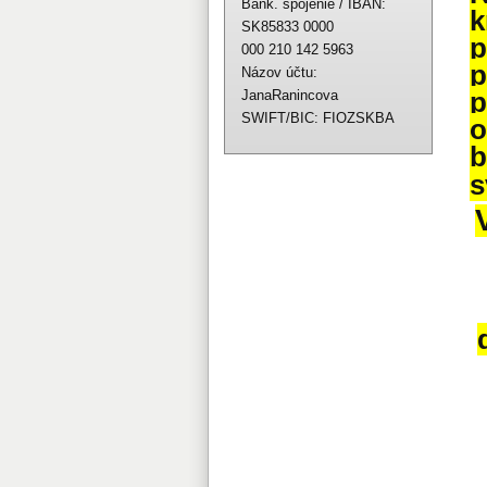
Bank. spojenie / IBAN:
k
SK85833 0000
p
000 210 142 5963
p
Názov účtu:
p
JanaRanincova
SWIFT/BIC: FIOZSKBA
o
b
s