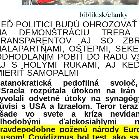
biblik.sk/clanky
KEĎ POLITICI BUDÚ OHROZOVAŤ
NA DEMONŠTRÁCIU TREBA
TRANSPARENTOV AJ SO ZBRA
HALAPARTŇAMI, OŠTEPMI, SEKE
ODHODLANÍM POBIŤ DO RADU V
AJ S HOLÝMI RUKAMI, AJ KE
MIERIŤ SAMOPALMI
atanokratická pedofilná svoloč
Sraela rozpútala útokom na Irán 
yvolali odvetné útoky na synagóg
úvisí s USA a Izraelom. Teror teraz
všade vo svete a
kríza nevída
dlhodobými ďalekosiahlymi ná
ravdepodobne poženú národy Euró
usom! Covidizmus bol test, ako sa 