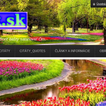
Úvodná 
riť bašty satanove! Óm.
CITÁTY
CITÁTY_QUOTES
ČLÁNKY A INFORMÁCIE
OBR