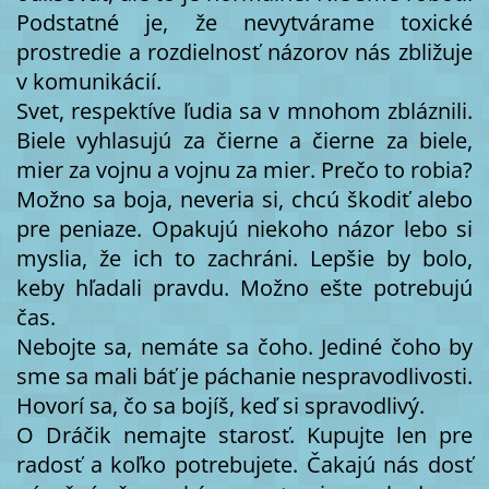
Podstatné je, že nevytvárame toxické
prostredie a rozdielnosť názorov nás zbližuje
v komunikácií.
Svet, respektíve ľudia sa v mnohom zbláznili.
Biele vyhlasujú za čierne a čierne za biele,
mier za vojnu a vojnu za mier. Prečo to robia?
Možno sa boja, neveria si, chcú škodiť alebo
pre peniaze. Opakujú niekoho názor lebo si
myslia, že ich to zachráni. Lepšie by bolo,
keby hľadali pravdu. Možno ešte potrebujú
čas.
Nebojte sa, nemáte sa čoho. Jediné čoho by
sme sa mali báť je páchanie nespravodlivosti.
Hovorí sa, čo sa bojíš, keď si spravodlivý.
O Dráčik nemajte starosť. Kupujte len pre
radosť a koľko potrebujete. Čakajú nás dosť