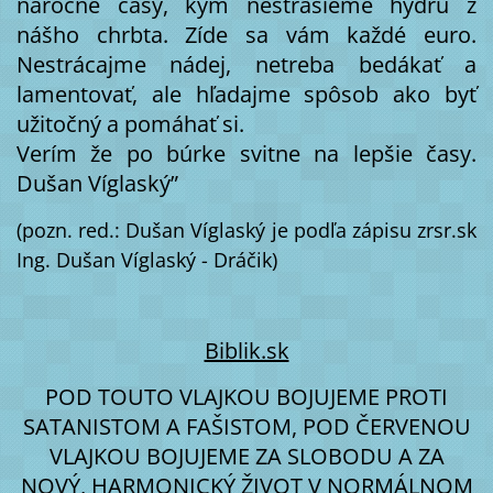
náročné časy, kým nestrasieme hydru z
nášho chrbta. Zíde sa vám každé euro.
Nestrácajme nádej, netreba bedákať a
lamentovať, ale hľadajme spôsob ako byť
užitočný a pomáhať si.
Verím že po búrke svitne na lepšie časy.
Dušan Víglaský”
(pozn. red.: Dušan Víglaský je podľa zápisu zrsr.sk
Ing. Dušan Víglaský - Dráčik)
Biblik.sk
POD TOUTO VLAJKOU BOJUJEME PROTI
SATANISTOM A FAŠISTOM, POD ČERVENOU
VLAJKOU BOJUJEME ZA SLOBODU A ZA
NOVÝ, HARMONICKÝ ŽIVOT V NORMÁLNOM