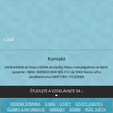
« Späť
Kontakt
biblik@biblik.sk
https://biblik.sk/clanky
https://arkadijpetrov.sk
Bank.
spojenie / IBAN:
SK85833 0000
000 210 142 5963
Názov účtu:
JanaRanincova
SWIFT/BIC: FIOZSKBA
ŠTUDUJTE A VZDELÁVAJTE SA ↓
ÚVODNÁ STRÁNKA
O NÁS
CITÁTY
CITÁTY_QUOTES
ČLÁNKY A INFORMÁCIE
OBRÁZKY
ZOHAR
RŮŽE SVĚTA