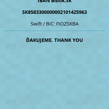
IBAN Biblik.sk
SK8583300000002101425963
Swift / BIC: FIOZSKBA
ĎAKUJEME. THANK YOU