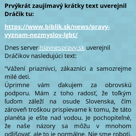
Prvýkrát zaujímavý krátky text uverejnil
Dráčik tu:
https://www.biblik.sk/news/pravy-
vyznam-nezmyslov-lgbt/
Dnes server
hlavnespravy.sk
uverejnil
Dráčikov nasledujúci text:
"Vážení priaznivci, zákazníci a samozrejme
milé deti.
Úprimne vám ďakujem za obrovskú
podporu. Mám z toho radosť, že toľkým
ľuďom záleží na osude Slovenska, čím
zároveň troškou prispievame k tomu, že táto
planéta je ešte nad vodou. Je pochopiteľné,
že naše názory sa môžu v mnohom
odlišovať, ale to je normálne. Nie sme roboti.