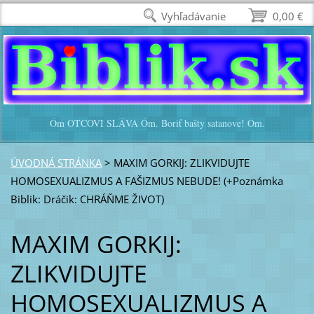
Vyhľadávanie
0,00 €
Óm OTCOVI SLÁVA Óm. Boriť bašty satanove! Óm.
ÚVODNÁ STRÁNKA
>
MAXIM GORKIJ: ZLIKVIDUJTE
HOMOSEXUALIZMUS A FAŠIZMUS NEBUDE! (+Poznámka
Biblik: Dráčik: CHRÁŇME ŽIVOT)
MAXIM GORKIJ:
ZLIKVIDUJTE
HOMOSEXUALIZMUS A