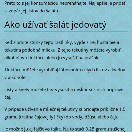
Preto to s jej konzumáciou nepreháňajte. Najlepšie je pridať
si zopár jej listov do šalátu.
Ako užívať šalát jedovatý
Keď zlomíte stonky tejto rastlinky, vyjde z nej hustá biela
tekutina podobná mlieku. Z tejto tekutiny môžete vyrobiť
alkoholovú tinktúru alebo ju vysušiť na prášok.
Tinktúru môžete vyrobiť aj lúhovaním celých listov a kvetov
v alkohole.
Listy a kvety môžete tiež vysušiť a neskôr si z nich pripraviť
čaj.
V prípade užívania mliečnej tekutiny si pridajte približne 1,5
gramu (tretina čajovej lyžičky) do vody, džúsu alebo čaju.
Je možné ju aj fajčiť vo fajke. Na to stačí 0.25 gramu sušenej