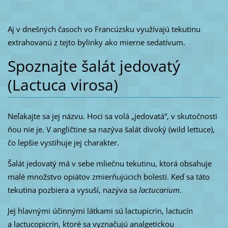
Aj v dnešných časoch vo Francúzsku využívajú tekutinu
extrahovanú z tejto bylinky ako mierne sedatívum.
Spoznajte šalát jedovatý
(Lactuca virosa)
Neľakajte sa jej názvu. Hoci sa volá „jedovatá“, v skutočnosti
ňou nie je. V angličtine sa nazýva šalát divoký (wild lettuce),
čo lepšie vystihuje jej charakter.
Šalát jedovatý má v sebe mliečnu tekutinu, ktorá obsahuje
malé množstvo opiátov zmierňujúcich bolesti. Keď sa táto
tekutina pozbiera a vysuší, nazýva sa
lactucarium
.
Jej hlavnými účinnými látkami sú lactupicrin, lactucín
a lactucopicrín, ktoré sa vyznačujú analgetickou