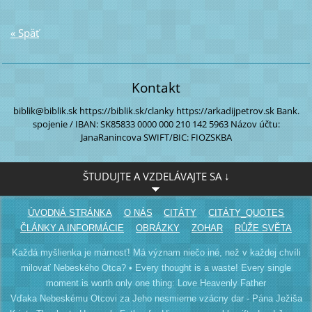
« Späť
Kontakt
biblik@biblik.sk
https://biblik.sk/clanky
https://arkadijpetrov.sk
Bank.
spojenie / IBAN:
SK85833 0000
000 210 142 5963
Názov účtu:
JanaRanincova
SWIFT/BIC: FIOZSKBA
ŠTUDUJTE A VZDELÁVAJTE SA ↓
ÚVODNÁ STRÁNKA
O NÁS
CITÁTY
CITÁTY_QUOTES
ČLÁNKY A INFORMÁCIE
OBRÁZKY
ZOHAR
RŮŽE SVĚTA
Každá myšlienka je márnosť! Má význam niečo iné, než v každej chvíli
milovať Nebeského Otca? • Every thought is a waste! Every single
moment is worth only one thing: Love Heavenly Father
Vďaka Nebeskému Otcovi za Jeho nesmierne vzácny dar - Pána Ježiša