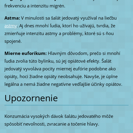
frekvenciu a intenzitu migrén.
Astma:
V minulosti sa šalát jedovatý využíval na liečbu
astmy
. Aj dnes mnohí ľudia, ktorí ho užívajú, tvrdia, že
zmierňuje intenzitu astmy a problémy, ktoré sú s ňou
spojené.
Mierne euforikum:
Hlavným dôvodom, prečo si mnohí
ľudia zvolia túto bylinku, sú jej opiátové efekty. Šalát
jedovatý vyvoláva pocity miernej eufórie podobne ako
opiáty, hoci žiadne opiáty neobsahuje. Navyše, je úplne
legálna a nemá žiadne negatívne vedľajšie účinky opiátov.
Upozornenie
Konzumácia vysokých dávok šalátu jedovatého môže
spôsobiť nevoľnosti, zvracanie a točenie hlavy.