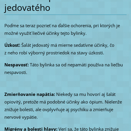
jedovatého
Poďme sa teraz pozrieť na ďalšie ochorenia, pri ktorých je
možné využiť liečivé účinky tejto bylinky.
Úzkosť:
Šalát jedovatý má mierne sedatívne účinky, čo
z neho robí výborný prostriedok na stavy úzkosti.
Nespavosť:
Táto bylinka sa od nepamäti používa na liečbu
nespavosti.
Zmierňovanie napätia:
Niekedy sa mu hovorí aj šalát
opiovitý, pretože má podobné účinky ako ópium. Nielenže
znižuje bolesti, ale ovplyvňuje aj psychiku a zmierňuje
nervové vypätie.
Migrény a bolesti hlavy:
Verí sa, že táto bylinka znižuje