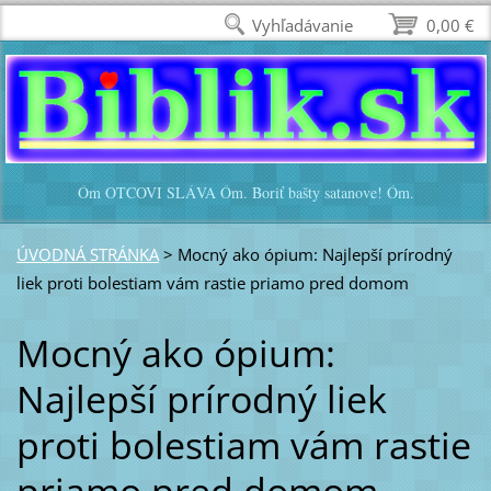
Vyhľadávanie
0,00 €
Óm OTCOVI SLÁVA Óm. Boriť bašty satanove! Óm.
ÚVODNÁ STRÁNKA
>
Mocný ako ópium: Najlepší prírodný
liek proti bolestiam vám rastie priamo pred domom
Mocný ako ópium:
Najlepší prírodný liek
proti bolestiam vám rastie