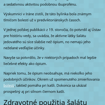
a sedatívnou aktivitou podobnou ibuprofénu.
Výskumnici v Iráne zistili, že táto bylinka bola známym
tlmičom bolestí už v predviktoriánskych časoch.
V jednej poľskej publikácii z 19. storočia, čo potvrdil aj Ústav
pre históriu vedy, sa uvádza, že aktívne látky šalátu
jedovatého sú síce slabšie než ópium, no nemajú jeho
neželané vedľajšie účinky.
Navyše sa potvrdilo, že v niektorých prípadoch mal lepšie
liečebné efekty ako ópium.
Napriek tomu, že ópium neobsahuje, má niekoľko jeho
podobných účinkov. Okrem už spomenutého zmierňovania
bolestí
, taktiež pomáha pri kašli. Dokonca sa ukázal
prospešný aj pri silnom čiernom kašli.
Zdravotné použitia šalátu