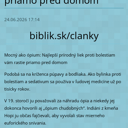
priamo pred domom
24.06.2026 17:14
biblik.sk/clanky
Mocný ako ópium: Najlepší prírodný liek proti bolestiam
vám rastie priamo pred domom
Podobá sa na kríženca púpavy a bodliaka. Ako bylinka proti
bolestiam a sedatívum sa používa v ľudovej medicíne už po
tisícky rokov.
V 19. storočí ju považovali za náhradu ópia a niekedy jej
dokonca hovorili aj „ópium chudobných“. Indiáni z kmeňa
Hopi ju občas fajčievali, aby vyvolali stav mierneho
euforického snívania.