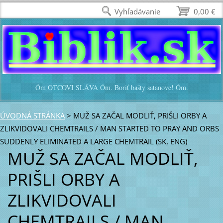
Vyhľadávanie
0,00 €
Óm OTCOVI SLÁVA Óm. Boriť bašty satanove! Óm.
ÚVODNÁ STRÁNKA
>
MUŽ SA ZAČAL MODLIŤ, PRIŠLI ORBY A
ZLIKVIDOVALI CHEMTRAILS / MAN STARTED TO PRAY AND ORBS
SUDDENLY ELIMINATED A LARGE CHEMTRAIL (SK, ENG)
MUŽ SA ZAČAL MODLIŤ,
PRIŠLI ORBY A
ZLIKVIDOVALI
CHEMTRAILS / MAN