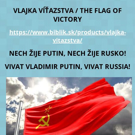
VLAJKA VÍŤAZSTVA / THE FLAG OF
VICTORY
https://www.biblik.sk/products/vlajka-
vitazstva/
NECH ŽIJE PUTIN, NECH ŽIJE RUSKO!
VIVAT VLADIMIR PUTIN, VIVAT RUSSIA!