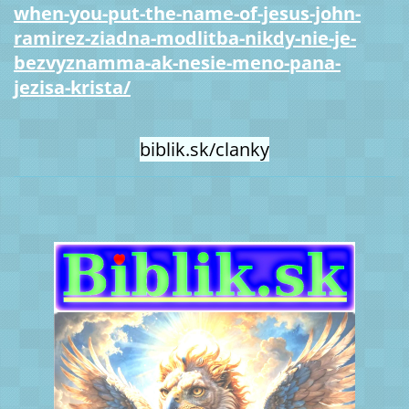
when-you-put-the-name-of-jesus-john-
ramirez-ziadna-modlitba-nikdy-nie-je-
bezvyznamma-ak-nesie-meno-pana-
jezisa-krista/
biblik.sk/clanky