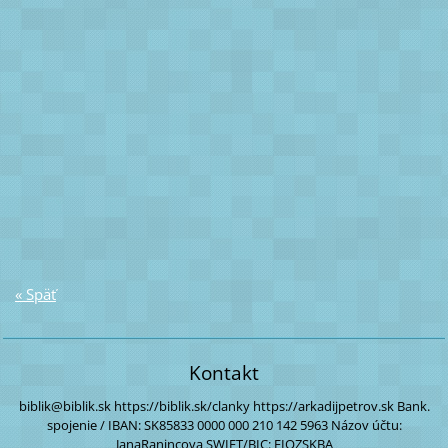
« Späť
Kontakt
biblik@biblik.sk
https://biblik.sk/clanky
https://arkadijpetrov.sk
Bank.
spojenie / IBAN:
SK85833 0000
000 210 142 5963
Názov účtu:
JanaRanincova
SWIFT/BIC: FIOZSKBA