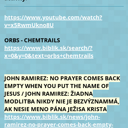
https://www.youtube.com/watch?
v=x5RwmUkno8U
ORBS - CHEMTRAILS
https://www.biblik.sk/search/?
x=0&y=0&text=orbs+chemtrails
JOHN RAMIREZ: NO PRAYER COMES BACK
EMPTY WHEN YOU PUT THE NAME OF
JESUS / JOHN RAMIREZ: ŽIADNA
MODLITBA NIKDY NIE JE BEZVÝZNAMMÁ,
AK NESIE MENO PÁNA JEŽISA KRISTA
https://www.biblik.sk/news/john-
ramirez-no-prayer-comes-back-empty-