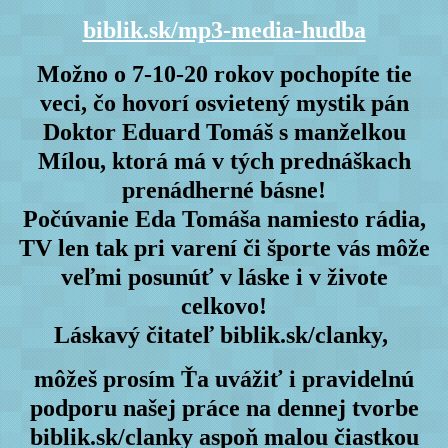
biblik.sk/mp3-media-hudba
Možno o 7-10-20 rokov pochopíte tie
veci, čo hovorí osvietený mystik pán
Doktor Eduard Tomáš s manželkou
Mílou, ktorá má v tých prednáškach
prenádherné básne!
Počúvanie Eda Tomáša namiesto rádia,
TV len tak pri varení či športe vás môže
veľmi posunúť v láske i v živote
celkovo!
Láskavý čitateľ biblik.sk/clanky,
môžeš prosím Ťa uvážiť i pravidelnú
podporu našej práce na dennej tvorbe
biblik.sk/clanky aspoň malou čiastkou