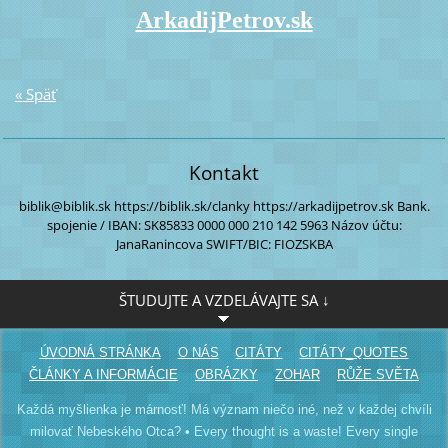
ArkadijPetrov.sk
« Späť
Kontakt
biblik@biblik.sk
https://biblik.sk/clanky
https://arkadijpetrov.sk
Bank.
spojenie / IBAN:
SK85833 0000
000 210 142 5963
Názov účtu:
JanaRanincova
SWIFT/BIC: FIOZSKBA
ŠTUDUJTE A VZDELÁVAJTE SA ↓
ÚVODNÁ STRÁNKA
O NÁS
CITÁTY
CITÁTY_QUOTES
ČLÁNKY A INFORMÁCIE
OBRÁZKY
ZOHAR
RŮŽE SVĚTA
Každá myšlienka je márnosť! Má význam niečo iné, než v každej chvíli
milovať Nebeského Otca? • Every thought is a waste! Every single