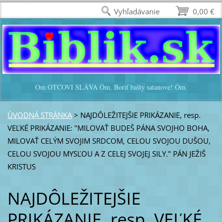
Vyhľadávanie
0,00 €
Óm OTCOVI SLÁVA Óm. Boriť bašty satanove! Óm.
ÚVODNÁ STRÁNKA
>
NAJDÔLEŽITEJŠIE PRIKÁZANIE, resp.
VEĽKÉ PRIKÁZANIE: "MILOVAŤ BUDEŠ PÁNA SVOJHO BOHA,
MILOVAŤ CELÝM SVOJIM SRDCOM, CELOU SVOJOU DUŠOU,
CELOU SVOJOU MYSĽOU A Z CELEJ SVOJEJ SILY." PÁN JEŽIŠ
KRISTUS
NAJDÔLEŽITEJŠIE
PRIKÁZANIE, resp. VEĽKÉ