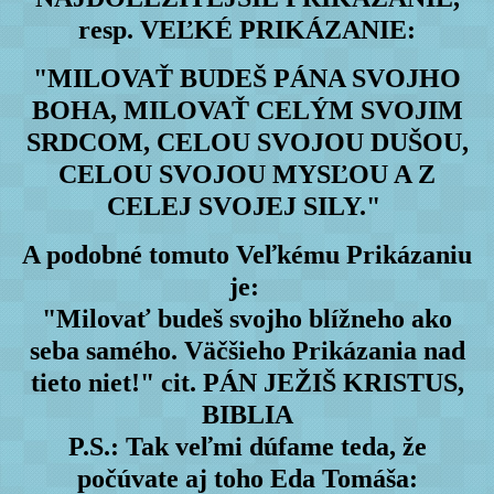
resp. VEĽKÉ PRIKÁZANIE:
"MILOVAŤ BUDEŠ PÁNA SVOJHO
BOHA, MILOVAŤ CELÝM SVOJIM
SRDCOM, CELOU SVOJOU DUŠOU,
CELOU SVOJOU MYSĽOU A Z
CELEJ SVOJEJ SILY."
A podobné tomuto Veľkému Prikázaniu
je:
"Milovať budeš svojho blížneho ako
seba samého. Väčšieho Prikázania nad
tieto niet!" cit. PÁN JEŽIŠ KRISTUS,
BIBLIA
P.S.: Tak veľmi dúfame teda, že
počúvate aj toho Eda Tomáša: