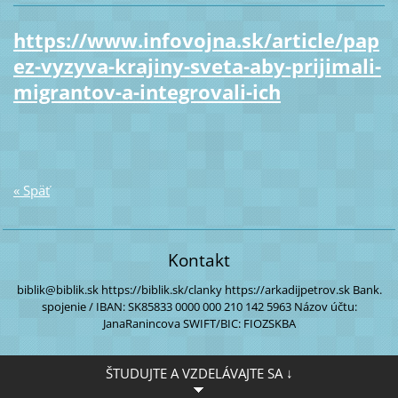
https://www.infovojna.sk/article/pap
ez-vyzyva-krajiny-sveta-aby-prijimali-
migrantov-a-integrovali-ich
« Späť
Kontakt
biblik@biblik.sk
https://biblik.sk/clanky
https://arkadijpetrov.sk
Bank.
spojenie / IBAN:
SK85833 0000
000 210 142 5963
Názov účtu:
JanaRanincova
SWIFT/BIC: FIOZSKBA
ŠTUDUJTE A VZDELÁVAJTE SA ↓