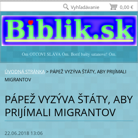
Vyhľadávanie
0,00 €
Óm OTCOVI SLÁVA Óm. Boriť bašty satanove! Óm.
ÚVODNÁ STRÁNKA
>
PÁPEŽ VYZÝVA ŠTÁTY, ABY PRIJÍMALI
MIGRANTOV
PÁPEŽ VYZÝVA ŠTÁTY, ABY
PRIJÍMALI MIGRANTOV
22.06.2018 13:06