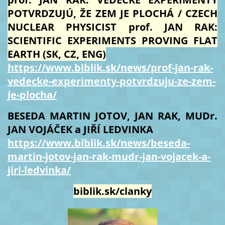
POTVRDZUJÚ, ŽE ZEM JE PLOCHÁ / CZECH
NUCLEAR PHYSICIST prof. JAN RAK:
SCIENTIFIC EXPERIMENTS PROVING FLAT
EARTH (SK, CZ, ENG)
https://www.biblik.sk/news/prof-jan-rak-
vedecke-experimenty-potvrdzuju-ze-zem-
je-plocha/
BESEDA MARTIN JOTOV, JAN RAK, MUDr.
JAN VOJÁČEK a JIŘÍ LEDVINKA
https://www.biblik.sk/news/beseda-
martin-jotov-jan-rak-mudr-jan-vojacek-a-
jiri-ledvinka/
biblik.sk/clanky