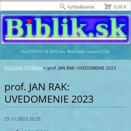
Vyhľadávanie
0,00 €
Óm OTCOVI SLÁVA Óm. Boriť bašty satanove! Óm.
ÚVODNÁ STRÁNKA
>
prof. JAN RAK: UVEDOMENIE 2023
prof. JAN RAK:
UVEDOMENIE 2023
25.11.2023 20:25