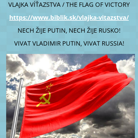
VLAJKA VÍŤAZSTVA / THE FLAG OF VICTORY
https://www.biblik.sk/vlajka-vitazstva/
NECH ŽIJE PUTIN, NECH ŽIJE RUSKO!
VIVAT VLADIMIR PUTIN, VIVAT RUSSIA!