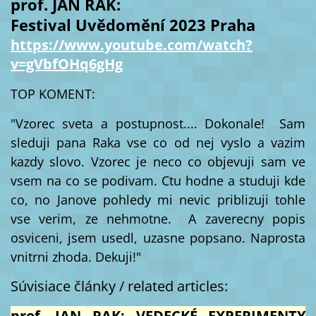
prof. JAN RAK:
Festival Uvědomění 2023 Praha
https://www.youtube.com/watch?
v=gVbfOHq6gHg
TOP KOMENT:
"Vzorec sveta a postupnost.... Dokonale! Sam
sleduji pana Raka vse co od nej vyslo a vazim
kazdy slovo. Vzorec je neco co objevuji sam ve
vsem na co se podivam. Ctu hodne a studuji kde
co, no Janove pohledy mi nevic priblizuji tohle
vse verim, ze nehmotne. A zaverecny popis
osviceni, jsem usedl, uzasne popsano. Naprosta
vnitrni zhoda. Dekuji!"
Súvisiace články / related articles:
prof. JAN RAK: VEDECKÉ EXPERIMENTY