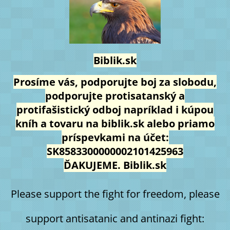
Biblik.sk
Prosíme vás, podporujte boj za slobodu,
podporujte protisatanský a
protifašistický odboj napríklad i kúpou
kníh a tovaru na biblik.sk alebo priamo
príspevkami na účet:
SK8583300000002101425963
ĎAKUJEME. Biblik.sk
Please support the fight for freedom, please
support antisatanic and antinazi fight: