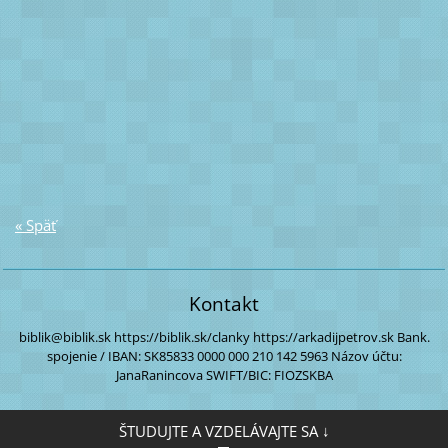
« Späť
Kontakt
biblik@biblik.sk
https://biblik.sk/clanky
https://arkadijpetrov.sk
Bank.
spojenie / IBAN:
SK85833 0000
000 210 142 5963
Názov účtu:
JanaRanincova
SWIFT/BIC: FIOZSKBA
ŠTUDUJTE A VZDELÁVAJTE SA ↓