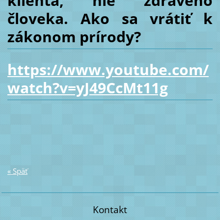
klienta, nie zdravého
človeka. Ako sa vrátiť k
zákonom prírody?
https://www.youtube.com/
watch?v=yJ49CcMt11g
« Späť
Kontakt