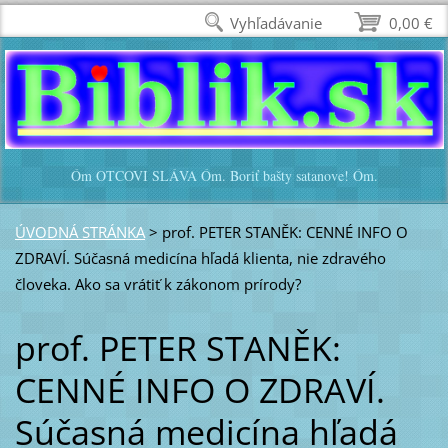
Vyhľadávanie
0,00 €
Óm OTCOVI SLÁVA Óm. Boriť bašty satanove! Óm.
ÚVODNÁ STRÁNKA
>
prof. PETER STANĚK: CENNÉ INFO O
ZDRAVÍ. Súčasná medicína hľadá klienta, nie zdravého
človeka. Ako sa vrátiť k zákonom prírody?
prof. PETER STANĚK:
CENNÉ INFO O ZDRAVÍ.
Súčasná medicína hľadá