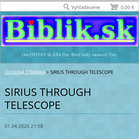
Vyhľadávanie
0,00 €
Óm OTCOVI SLÁVA Óm. Boriť bašty satanove! Óm.
ÚVODNÁ STRÁNKA
>
SIRIUS THROUGH TELESCOPE
SIRIUS THROUGH
TELESCOPE
01.04.2026 21:58