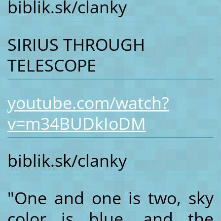
biblik.sk/clanky
SIRIUS THROUGH
TELESCOPE
youtube.com/watch?
v=m34BUDkIoDM
biblik.sk/clanky
"One and one is two, sky
color is blue, and the