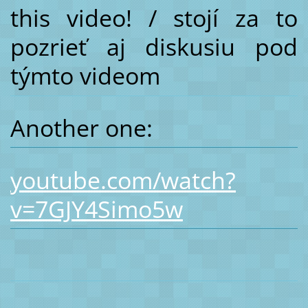
this video! / stojí za to
pozrieť aj diskusiu pod
týmto videom
Another one:
youtube.com/watch?
v=7GJY4Simo5w