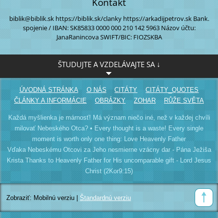
Kontakt
biblik@biblik.sk
https://biblik.sk/clanky
https://arkadijpetrov.sk
Bank.
spojenie / IBAN:
SK85833 0000
000 210 142 5963
Názov účtu:
JanaRanincova
SWIFT/BIC: FIOZSKBA
ŠTUDUJTE A VZDELÁVAJTE SA ↓
ÚVODNÁ STRÁNKA
O NÁS
CITÁTY
CITÁTY_QUOTES
ČLÁNKY A INFORMÁCIE
OBRÁZKY
ZOHAR
RŮŽE SVĚTA
Každá myšlienka je márnosť! Má význam niečo iné, než v každej chvíli
milovať Nebeského Otca? • Every thought is a waste! Every single
moment is worth only one thing: Love Heavenly Father
Vďaka Nebeskému Otcovi za Jeho nesmierne vzácny dar - Pána Ježiša
Krista Thanks to Heavenly Father for His uncomparable gift - Lord Jesus
Christ (2Kor9:15)
Zobraziť:
Mobilnú verziu
|
Štandardnú verziu