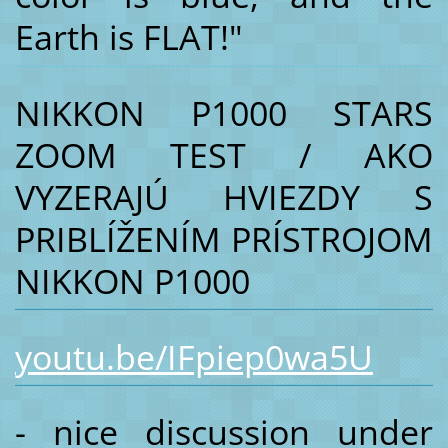
Earth is FLAT!"
NIKKON P1000 STARS
ZOOM TEST / AKO
VYZERAJÚ HVIEZDY S
PRIBLÍŽENÍM PRÍSTROJOM
NIKKON P1000
youtu.be/IFpiep0wa5U
- nice discussion under