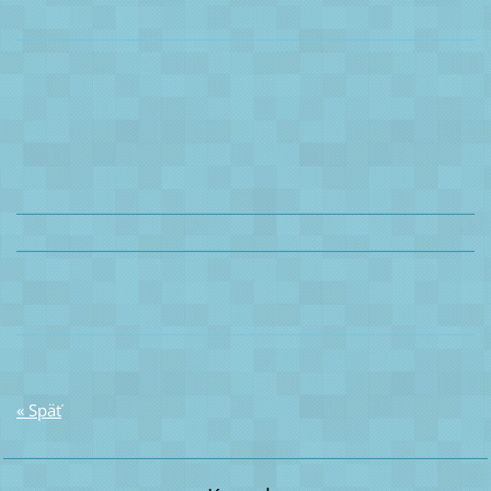
« Späť