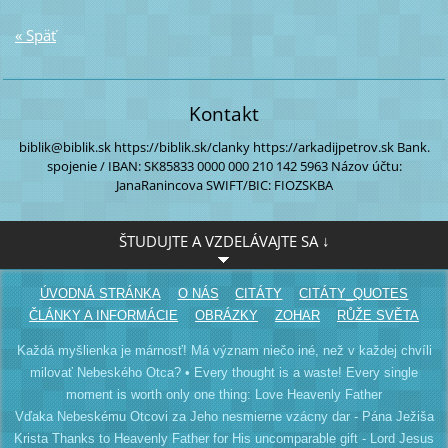
« Späť
Kontakt
biblik@biblik.sk
https://biblik.sk/clanky
https://arkadijpetrov.sk
Bank.
spojenie / IBAN:
SK85833 0000
000 210 142 5963
Názov účtu:
JanaRanincova
SWIFT/BIC: FIOZSKBA
ŠTUDUJTE A VZDELÁVAJTE SA ↓
ÚVODNÁ STRÁNKA
O NÁS
CITÁTY
CITÁTY_QUOTES
ČLÁNKY A INFORMÁCIE
OBRÁZKY
ZOHAR
RŮŽE SVĚTA
Každá myšlienka je márnosť! Má význam niečo iné, než v každej chvíli
milovať Nebeského Otca? • Every thought is a waste! Every single
moment is worth only one thing: Love Heavenly Father
Vďaka Nebeskému Otcovi za Jeho nesmierne vzácny dar - Pána Ježiša
Krista Thanks to Heavenly Father for His uncomparable gift - Lord Jesus