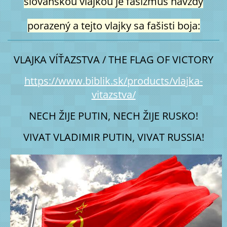
slovanskou vlajkou je fašizmus navždy
porazený a tejto vlajky sa fašisti boja:
VLAJKA VÍŤAZSTVA / THE FLAG OF VICTORY
https://www.biblik.sk/products/vlajka-
vitazstva/
NECH ŽIJE PUTIN, NECH ŽIJE RUSKO!
VIVAT VLADIMIR PUTIN, VIVAT RUSSIA!