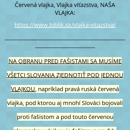
Červená vlajka, Vlajka víťazstva, NAŠA
VLAJKA:
https://www.biblik.sk/vlajka-vitazstva/
______________________________________________
_______________________
NA OBRANU PRED FAŠISTAMI SA MUSÍME
VŠETCI SLOVANIA ZJEDNOTIŤ POD JEDNOU
VLAJKOU
, napríklad pravá ruská červená
vlajka, pod ktorou aj mnohí Slováci bojovali
proti fašistom a pod touto červenou