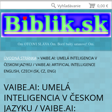
Vyhľadávanie
0,00 €
Óm OTCOVI SLÁVA Óm. Boriť bašty satanove! Óm.
ÚVODNÁ STRÁNKA
>
VAIBE.AI: UMELÁ INTELIGENCIA V
ČESKOM JAZYKU / VAIBE.AI: ARTIFICIAL INTELLIGENCE
ENGLISH, CZECH (SK, CZ, ENG)
VAIBE.AI: UMELÁ
INTELIGENCIA V ČESKOM
JAZYKU / VAIBE.AI: