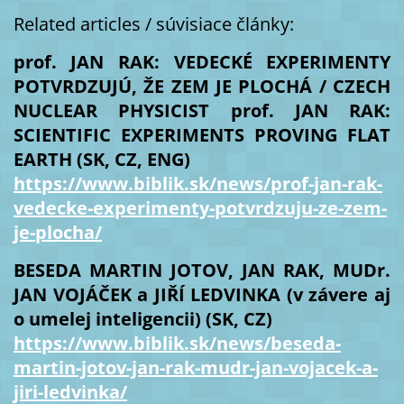
Related articles / súvisiace články:
prof. JAN RAK: VEDECKÉ EXPERIMENTY
POTVRDZUJÚ, ŽE ZEM JE PLOCHÁ / CZECH
NUCLEAR PHYSICIST prof. JAN RAK:
SCIENTIFIC EXPERIMENTS PROVING FLAT
EARTH (SK, CZ, ENG)
https://www.biblik.sk/news/prof-jan-rak-
vedecke-experimenty-potvrdzuju-ze-zem-
je-plocha/
BESEDA MARTIN JOTOV, JAN RAK, MUDr.
JAN VOJÁČEK a JIŘÍ LEDVINKA (v závere aj
o umelej inteligencii) (SK, CZ)
https://www.biblik.sk/news/beseda-
martin-jotov-jan-rak-mudr-jan-vojacek-a-
jiri-ledvinka/