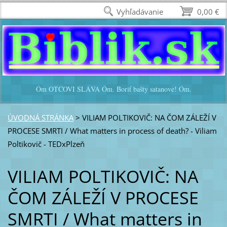
Vyhľadávanie
0,00 €
Óm OTCOVI SLÁVA Óm. Boriť bašty satanove! Óm.
ÚVODNÁ STRÁNKA
>
VILIAM POLTIKOVIČ: NA ČOM ZÁLEŽÍ V
PROCESE SMRTI / What matters in process of death? - Viliam
Poltikovič - TEDxPlzeň
VILIAM POLTIKOVIČ: NA
ČOM ZÁLEŽÍ V PROCESE
SMRTI / What matters in