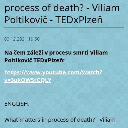
process of death? - Viliam
Poltikovič - TEDxPlzeň
03.12.2021 19:50
Na čem záleží v procesu smrti Viliam
Poltikovič TEDxPlzeň:
https://www.youtube.com/watch?
v=3ukOW5tCQLY
ENGLISH:
What matters in process of death? - Viliam