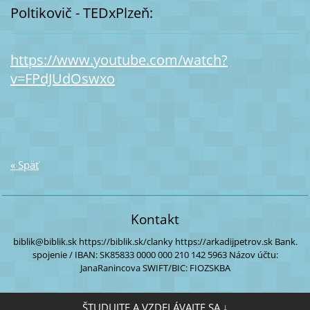
Poltikovič - TEDxPlzeň:
https://www.youtube.com/watch?
v=FPdJUdOswxo
« Späť
Kontakt
biblik@biblik.sk
https://biblik.sk/clanky
https://arkadijpetrov.sk
Bank.
spojenie / IBAN:
SK85833 0000
000 210 142 5963
Názov účtu:
JanaRanincova
SWIFT/BIC: FIOZSKBA
ŠTUDUJTE A VZDELÁVAJTE SA ↓