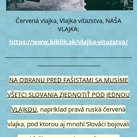
Červená vlajka, Vlajka víťazstva, NAŠA
VLAJKA:
https://www.biblik.sk/vlajka-vitazstva/
______________________________________________
_______________________
NA OBRANU PRED FAŠISTAMI SA MUSÍME
VŠETCI SLOVANIA ZJEDNOTIŤ POD JEDNOU
VLAJKOU
, napríklad pravá ruská červená
vlajka, pod ktorou aj mnohí Slováci bojovali