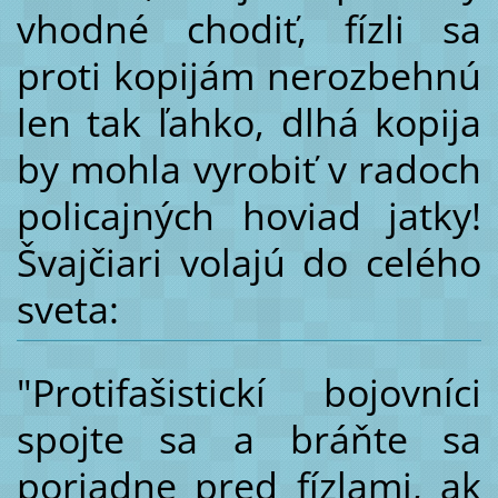
vhodné chodiť, fízli sa
proti kopijám nerozbehnú
len tak ľahko, dlhá kopija
by mohla vyrobiť v radoch
policajných hoviad jatky!
Švajčiari volajú do celého
sveta:
"Protifašistickí bojovníci
spojte sa a bráňte sa
poriadne pred fízlami, ak