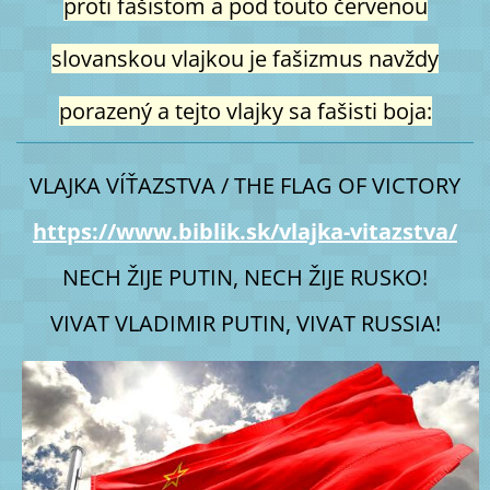
proti fašistom a pod touto červenou
slovanskou vlajkou je fašizmus navždy
porazený a tejto vlajky sa fašisti boja:
VLAJKA VÍŤAZSTVA / THE FLAG OF VICTORY
https://www.biblik.sk/vlajka-vitazstva/
NECH ŽIJE PUTIN, NECH ŽIJE RUSKO!
VIVAT VLADIMIR PUTIN, VIVAT RUSSIA!