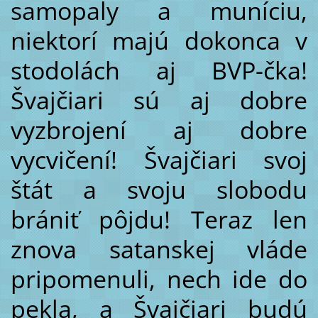
samopaly a muníciu,
niektorí majú dokonca v
stodolách aj BVP-čka!
Švajčiari sú aj dobre
vyzbrojení aj dobre
vycvičení! Švajčiari svoj
štát a svoju slobodu
brániť pôjdu! Teraz len
znova satanskej vláde
pripomenuli, nech ide do
pekla, a Švajčiari budú