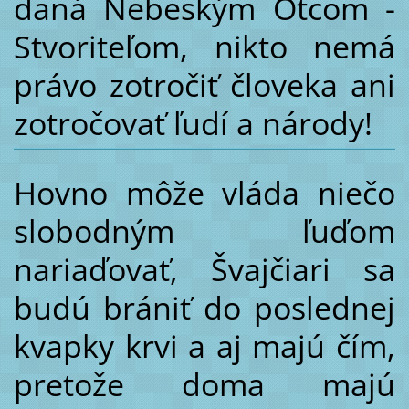
daná Nebeským Otcom -
Stvoriteľom, nikto nemá
právo zotročiť človeka ani
zotročovať ľudí a národy!
Hovno môže vláda niečo
slobodným ľuďom
nariaďovať, Švajčiari sa
budú brániť do poslednej
kvapky krvi a aj majú čím,
pretože doma majú