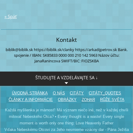
« Späť
Kontakt
biblik@biblik.sk
https://biblik.sk/clanky
https://arkadijpetrov.sk
Bank.
spojenie / IBAN:
SK85833 0000
000 210 142 5963
Názov účtu:
JanaRanincova
SWIFT/BIC: FIOZSKBA
ŠTUDUJTE A VZDELÁVAJTE SA ↓
ÚVODNÁ STRÁNKA
O NÁS
CITÁTY
CITÁTY_QUOTES
ČLÁNKY A INFORMÁCIE
OBRÁZKY
ZOHAR
RŮŽE SVĚTA
Každá myšlienka je márnosť! Má význam niečo iné, než v každej chvíli
milovať Nebeského Otca? • Every thought is a waste! Every single
moment is worth only one thing: Love Heavenly Father
Vďaka Nebeskému Otcovi za Jeho nesmierne vzácny dar - Pána Ježiša