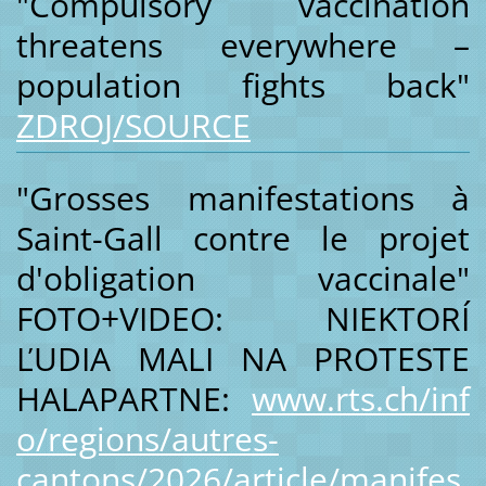
"Compulsory vaccination
threatens everywhere –
population fights back"
ZDROJ/SOURCE
"Grosses manifestations à
Saint-Gall contre le projet
d'obligation vaccinale"
FOTO+VIDEO: NIEKTORÍ
ĽUDIA MALI NA PROTESTE
HALAPARTNE:
www.rts.ch/inf
o/regions/autres-
cantons/2026/article/manifes