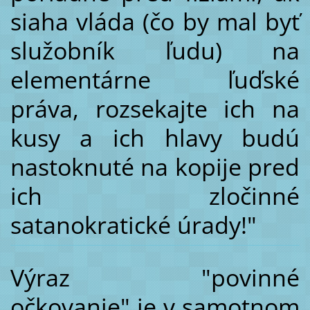
siaha vláda (čo by mal byť
služobník ľudu) na
elementárne ľuďské
práva, rozsekajte ich na
kusy a ich hlavy budú
nastoknuté na kopije pred
ich zločinné
satanokratické úrady!"
Výraz "povinné
očkovanie" je v samotnom