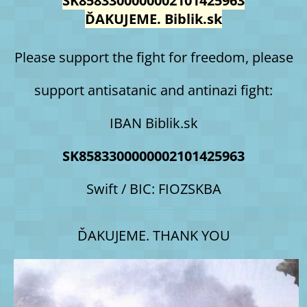
SK8583300000002101425963
ĎAKUJEME. Biblik.sk
Please support the fight for freedom, please
support antisatanic and antinazi fight:
IBAN Biblik.sk
SK8583300000002101425963
Swift / BIC: FIOZSKBA
ĎAKUJEME. THANK YOU