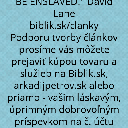
BE ENSLAVED." David
Lane
biblik.sk/clanky
Podporu tvorby článkov
prosíme vás môžete
prejaviť kúpou tovaru a
služieb na Biblik.sk,
arkadijpetrov.sk alebo
priamo - vašim láskavým,
úprimným dobrovoľným
príspevkom na č. účtu