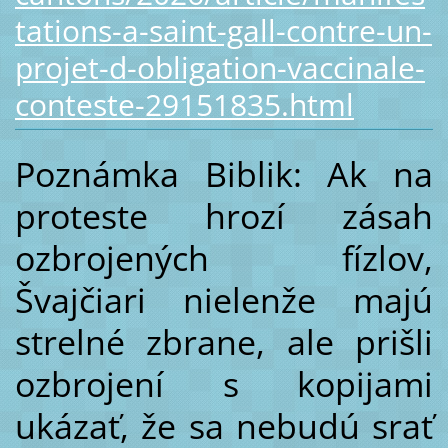
tations-a-saint-gall-contre-un-
projet-d-obligation-vaccinale-
conteste-29151835.html
Poznámka Biblik: Ak na
proteste hrozí zásah
ozbrojených fízlov,
Švajčiari nielenže majú
strelné zbrane, ale prišli
ozbrojení s kopijami
ukázať, že sa nebudú srať