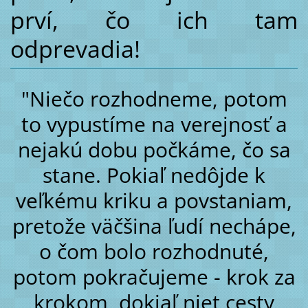
prví, čo ich tam
odprevadia!
"Niečo rozhodneme, potom
to vypustíme na verejnosť a
nejakú dobu počkáme, čo sa
stane. Pokiaľ nedôjde k
veľkému kriku a povstaniam,
pretože väčšina ľudí nechápe,
o čom bolo rozhodnuté,
potom pokračujeme - krok za
krokom, dokiaľ niet cesty