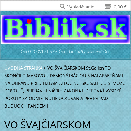
Vyhľadávanie
0,00 €
Óm OTCOVI SLÁVA Óm. Boriť bašty satanove! Óm.
ÚVODNÁ STRÁNKA
>
VO ŠVAJČIARSKOM St.Gallen TO
SKONČILO MASOVOU DEMONŠTRÁCIOU S HALAPARTŇAMI
NA OBRANU PRED FÍZLAMI. ZLOČINCI SKÚŠALI, ČO SI MÔŽU
DOVOLIŤ, PRIPRAVILI NÁVRH ZÁKONA UDEĽOVAŤ VYSOKÉ
POKUTY ZA ODMIETNUTIE OČKOVANIA PRE PRÍPAD
BUDÚCICH PANDÉMIÍ
VO ŠVAJČIARSKOM