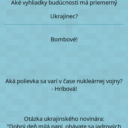
Aké vyhliadky budúcnosti má priemerný
Ukrajinec?
Bombové!
Aká polievka sa varí v čase nukleárnej vojny?
- Hríbová!
Otázka ukrajinského novinára:
"Dobrý deň milá pani, obávate sa jadrových