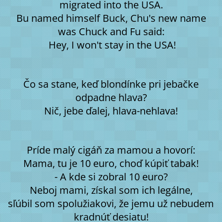
migrated into the USA.
Bu named himself Buck, Chu's new name
was Chuck and Fu said:
Hey, I won't stay in the USA!
Čo sa stane, keď blondínke pri jebačke
odpadne hlava?
Nič, jebe ďalej, hlava-nehlava!
Príde malý cigáň za mamou a hovorí:
Mama, tu je 10 euro, choď kúpiť tabak!
- A kde si zobral 10 euro?
Neboj mami, získal som ich legálne,
sľúbil som spolužiakovi, že jemu už nebudem
kradnúť desiatu!