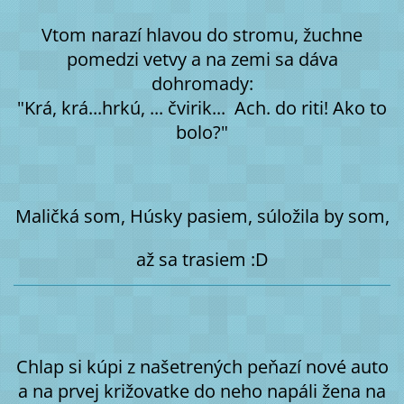
Vtom narazí hlavou do stromu, žuchne
pomedzi vetvy a na zemi sa dáva
dohromady:
"Krá, krá...hrkú, ... čvirik... Ach. do riti! Ako to
bolo?"
Maličká som, Húsky pasiem, súložila by som,
až sa trasiem :D
Chlap si kúpi z našetrených peňazí nové auto
a na prvej križovatke do neho napáli žena na