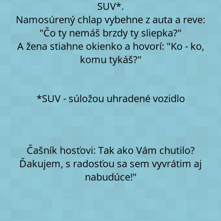
SUV*.
Namosúrený chlap vybehne z auta a reve:
"Čo ty nemáš brzdy ty sliepka?"
A žena stiahne okienko a hovorí: "Ko - ko,
komu tykáš?"
*SUV - súložou uhradené vozidlo
Čašník hosťovi: Tak ako Vám chutilo?
Ďakujem, s radosťou sa sem vyvrátim aj
nabudúce!"