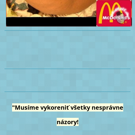
"Musíme vykoreniť všetky nesprávne
názory!