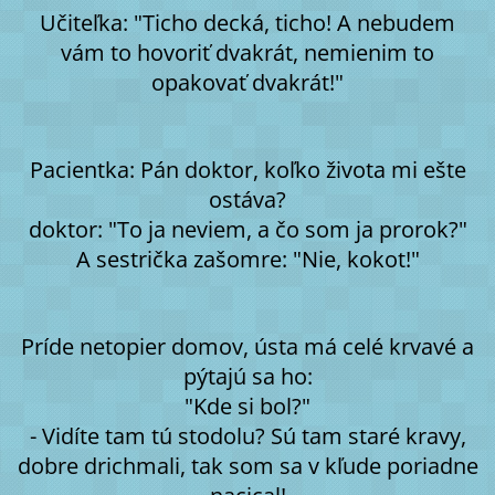
Učiteľka: "Ticho decká, ticho! A nebudem
vám to hovoriť dvakrát, nemienim to
opakovať dvakrát!"
Pacientka: Pán doktor, koľko života mi ešte
ostáva?
doktor: "To ja neviem, a čo som ja prorok?"
A sestrička zašomre: "Nie, kokot!"
Príde netopier domov, ústa má celé krvavé a
pýtajú sa ho:
"Kde si bol?"
- Vidíte tam tú stodolu? Sú tam staré kravy,
dobre drichmali, tak som sa v kľude poriadne