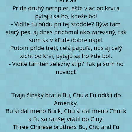
nacical!
Príde druhý netopier, ešte viac od krvi a
pýtajú sa ho, kdeže bol
- Vidíte tú búdu pri tej stodole? Býva tam
starý pes, aj dnes drichmal ako zarezaný, tak
som sa v kľude dobre napil.
Potom príde tretí, celá papuľa, nos aj celý
xicht od krvi, pýtajú sa ho kde bol.
- Vidíte tamten železný stĺp? Tak ja som ho
nevidel!
Traja čínsky bratia Bu, Chu a Fu odišli do
Ameriky.
Bu si dal meno Buck, Chu si dal meno Chuck
a Fu sa radšej vrátil do Číny!
Three Chinese brothers Bu, Chu and Fu