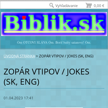
Vyhľadávanie
0,00 €
Óm OTCOVI SLÁVA Óm. Boriť bašty satanove! Óm.
ÚVODNÁ STRÁNKA
>
ZOPÁR VTIPOV / JOKES (SK, ENG)
ZOPÁR VTIPOV / JOKES
(SK, ENG)
01.04.2023 17:41