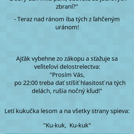
zbraní?"
- Teraz nad ránom iba tých z ľahčeným
uránom!
Ajťák vybehne zo zákopu a sťažuje sa
veľiteľovi delostrelectva:
"Prosím Vás,
po 22:00 treba dať stíšiť hlasitosť na tých
delách, rušia nočný kľud!"
Letí kukučka lesom a na všetky strany spieva:
"Ku-kuk, Ku-kuk"