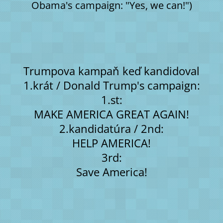
Obama's campaign: "Yes, we can!")
Trumpova kampaň keď kandidoval
1.krát / Donald Trump's campaign:
1.st:
MAKE AMERICA GREAT AGAIN!
2.kandidatúra / 2nd:
HELP AMERICA!
3rd:
Save America!