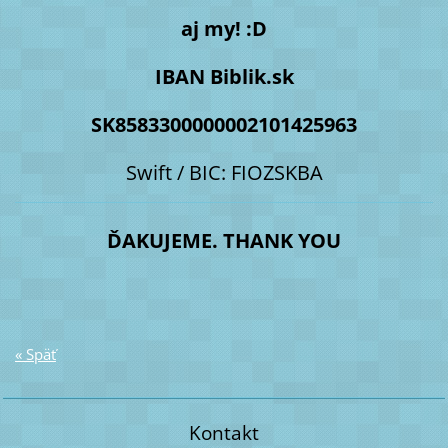
aj my! :D
IBAN Biblik.sk
SK8583300000002101425963
Swift / BIC: FIOZSKBA
ĎAKUJEME. THANK YOU
« Späť
Kontakt