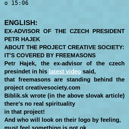
o 15:06
ENGLISH:
EX-ADVISOR OF THE CZECH PRESIDENT 
PETR HAJEK 

ABOUT THE PROJECT CREATIVE SOCIETY:

IT'S COVERED BY FREEMASONS

Petr Hajek, the ex-advisor of the czech 
presindet in his 
latest video
 said,

that freemasons are standing behind the 
project creativesociety.com

Biblik.sk wrote (in the above slovak article) 
there's no real spirituality

in that project! 

And who will look on their logo by feeling, 

must feel something is not ok. 
