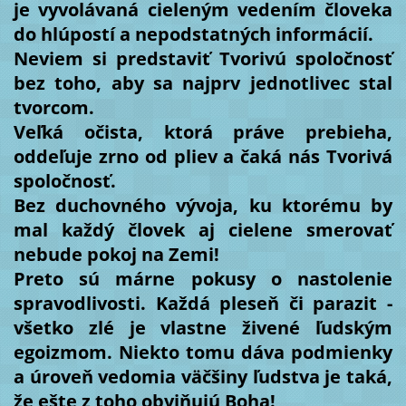
je vyvolávaná cieleným vedením človeka
do hlúpostí a nepodstatných informácií.
Neviem si predstaviť Tvorivú spoločnosť
bez toho, aby sa najprv jednotlivec stal
tvorcom.
Veľká očista, ktorá práve prebieha,
oddeľuje zrno od pliev a čaká nás Tvorivá
spoločnosť.
Bez duchovného vývoja, ku ktorému by
mal každý človek aj cielene smerovať
nebude pokoj na Zemi!
Preto sú márne pokusy o nastolenie
spravodlivosti. Každá pleseň či parazit -
všetko zlé je vlastne živené ľudským
egoizmom. Niekto tomu dáva podmienky
a úroveň vedomia väčšiny ľudstva je taká,
že ešte z toho obviňujú Boha!