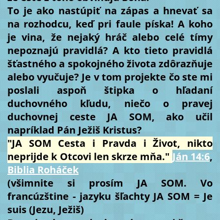
To je ako nastúpiť na zápas a hnevať sa
na rozhodcu, keď pri faule píska! A koho
je vina, že nejaký hráč alebo celé tímy
nepoznajú pravidlá? A kto tieto pravidlá
šťastného a spokojného života zdôrazňuje
alebo vyučuje? Je v tom projekte čo ste mi
poslali aspoň štipka o hľadaní
duchovného kľudu, niečo o pravej
duchovnej ceste JA SOM, ako učil
napríklad Pán Ježiš Kristus?
"JA SOM Cesta i Pravda i Život, nikto
neprijde k Otcovi len skrze mňa."
Ján 14:6
,
Biblia Roháček
(všimnite si prosím JA SOM. Vo
francúzštine - jazyku šľachty JA SOM = Je
suis (Jezu, Ježiš)