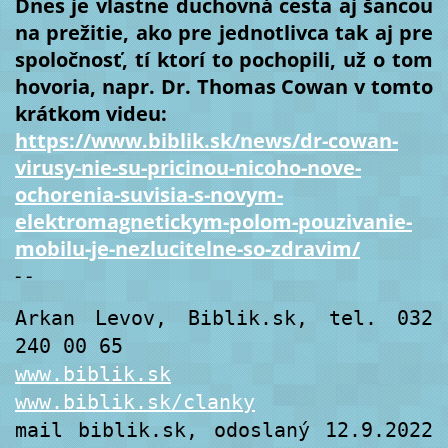
Dnes je vlastne duchovná cesta aj šancou
na prežitie, ako pre jednotlivca tak aj pre
spoločnosť, tí ktorí to pochopili, už o tom
hovoria, napr. Dr. Thomas Cowan v tomto
krátkom videu:
https://www.biblik.sk/news/dr-cowan-
virusy-nie-su-pricinou-nicoho-nove-
ochorenia-suvisia-s-novym-
elektromagnetickym-polom-pouzivanie-
mobilu-je-nezlucitelne-so-zdravim/
- -
Arkan Levov, Biblik.sk, tel. 032 
www.biblik.sk
www.biblik.sk/clanky
mail 
biblik.sk, odoslaný 12.9.2022 