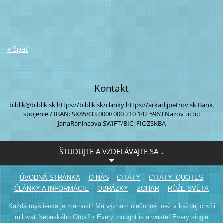
« Späť
Kontakt
biblik@biblik.sk
https://biblik.sk/clanky
https://arkadijpetrov.sk
Bank.
spojenie / IBAN:
SK85833 0000
000 210 142 5963
Názov účtu:
JanaRanincova
SWIFT/BIC: FIOZSKBA
ŠTUDUJTE A VZDELÁVAJTE SA ↓
ÚVODNÁ STRÁNKA
O NÁS
CITÁTY
CITÁTY_QUOTES
ČLÁNKY A INFORMÁCIE
OBRÁZKY
ZOHAR
RŮŽE SVĚTA
Každá myšlienka je márnosť! Má význam niečo iné, než v každej chvíli
milovať Nebeského Otca? • Every thought is a waste! Every single