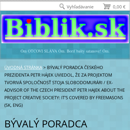
Vyhľadávanie
0,00 €
Óm OTCOVI SLÁVA Óm. Boriť bašty satanove! Óm.
ÚVODNÁ STRÁNKA
>
BÝVALÝ PORADCA ČESKÉHO
PREZIDENTA PETR HÁJEK UVIEDOL, ŽE ZA PROJEKTOM
TVORIVÁ SPOLOČNOSŤ STOJA SLOBODOMURÁRI / EX-
ADVISOR OF THE CZECH PRESIDENT PETR HAJEK ABOUT THE
PROJECT CREATIVE SOCIETY: IT'S COVERED BY FREEMASONS
(SK, ENG)
BÝVALÝ PORADCA