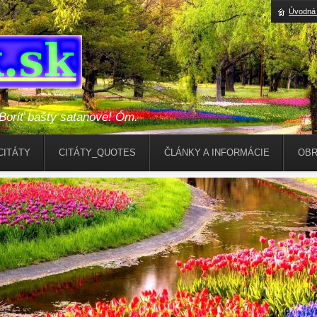
Úvodná 
riť bašty satanove! Óm.
CITÁTY
CITÁTY_QUOTES
ČLÁNKY A INFORMÁCIE
OBR