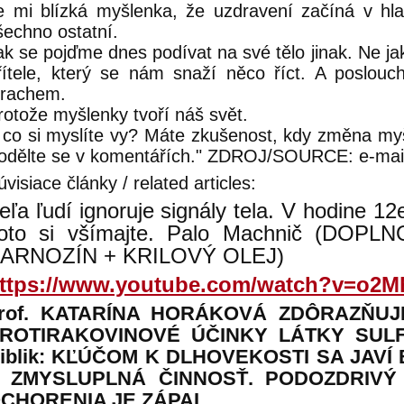
e mi blízká myšlenka, že uzdravení začíná v hla
šechno ostatní.
ak se pojďme dnes podívat na své tělo jinak. Ne jak
řítele, který se nám snaží něco říct. A poslou
trachem.
rotože myšlenky tvoří náš svět.
 co si myslíte vy? Máte zkušenost, kdy změna myš
odělte se v komentářích." ZDROJ/SOURCE: e-mai
úvisiace články / related articles:
eľa ľudí ignoruje signály tela. V hodine 12e
oto si všímajte. Palo Machnič (DOP
ARNOZÍN + KRILOVÝ OLEJ)
ttps://www.youtube.com/watch?v=o2M
rof. KATARÍNA HORÁKOVÁ ZDÔRAZŇUJ
ROTIRAKOVINOVÉ ÚČINKY LÁTKY SULF
iblik: KĽÚČOM K DLHOVEKOSTI SA JAVÍ 
 ZMYSLUPLNÁ ČINNOSŤ. PODOZDRIVÝ 
CHORENIA JE ZÁPAL