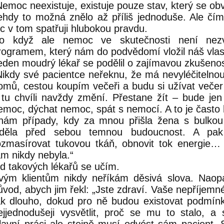
Nemoc neexistuje, existuje pouze stav, který se obv
ehdy to možná znělo až příliš jednoduše. Ale čí
íc v tom spatřuji hlubokou pravdu.
o když ale nemoc ve skutečnosti není nezvr
rogramem, který nám do podvědomí vložil náš vla
eden moudrý lékař se podělil o zajímavou zkušenos
Nikdy své pacientce neřeknu, že má nevyléčitelno
omů, cestou koupím večeři a budu si užívat večer s
 tu chvíli navždy změní. Přestane žít – bude jen
emoc, dýchat nemoc, spát s nemocí. A to je často
nám případy, kdy za mnou přišla žena s bulkou 
iděla před sebou temnou budoucnost. A pak 
ozmasírovat tukovou tkáň, obnovit tok energie…
am nikdy nebyla.“
d takových lékařů se učím.
vým klientům nikdy neříkám děsivá slova. Naop
ůvod, abych jim řekl: „Jste zdraví. Vaše nepříjemn
ak dlouho, dokud pro ně budou existovat podmín
ejjednodušeji vysvětlit, proč se mu to stalo, a