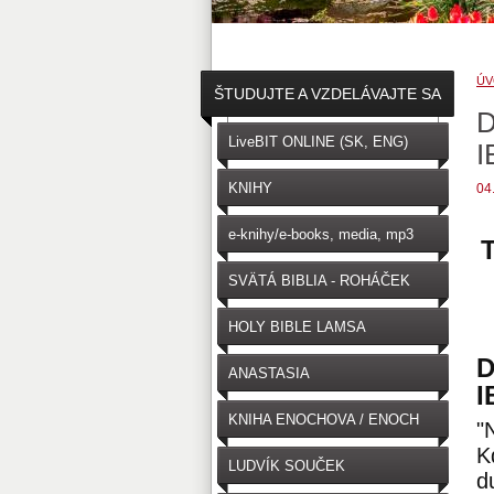
ÚV
ŠTUDUJTE A VZDELÁVAJTE SA
D
↓
LiveBIT ONLINE (SK, ENG)
I
KNIHY
04
e-knihy/e-books, media, mp3
SVÄTÁ BIBLIA - ROHÁČEK
(SK)
HOLY BIBLE LAMSA
D
(ENGLISH)
ANASTASIA
I
KNIHA ENOCHOVA / ENOCH
"
K
LUDVÍK SOUČEK
d