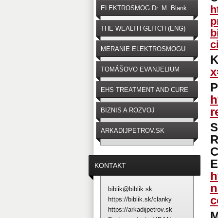
h
ELEKTROSMOG Dr. M. Blank
p
THE WEALTH GLITCH (ENG)
b
c
MERANIE ELEKTROSMOGU
x
TOMÁŠOVO EVANJELIUM
P
EHS TREATMENT AND CURE
h
r
BIZNIS A ROZVOJ
ARKADIJPETROV.SK
C
E
KONTAKT
h
n
biblik@biblik.sk
c
https://biblik.sk/clanky
https://arkadijpetrov.sk