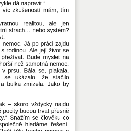
ykle dá napravit.“
m víc zkušeností mám, tím
atnou realitou, ale jen
stní strach… nebo systém?
t:
u nemoc. Já po práci zajdu
 rodinou. Ale její život se
 přežívat. Bude myslet na
 horší než samotná nemoc.
v prsu. Bála se, plakala,
se ukázalo, že stačilo
 a bulka zmizela. Jako by
ak – skoro vždycky najdu
é pocity budou trvat přesně
ky.“ Snažím se člověku co
 společně hledáme řešení.