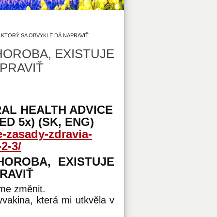
V, KTORÝ SA OBVYKLE DÁ NAPRAVIŤ
CHOROBA, EXISTUJE
APRAVIŤ
RAL HEALTH ADVICE
ED 5x) (SK, ENG)
e-zasady-zdravia-
2-3/
CHOROBA, EXISTUJE
RAVIŤ
eme změnit.
vakina, která mi utkvěla v