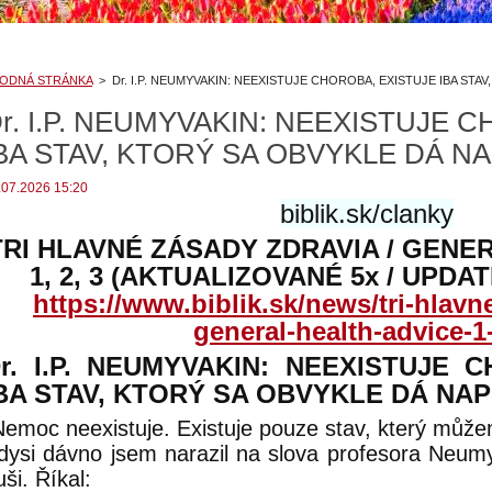
ODNÁ STRÁNKA
>
Dr. I.P. NEUMYVAKIN: NEEXISTUJE CHOROBA, EXISTUJE IBA STA
r. I.P. NEUMYVAKIN: NEEXISTUJE 
BA STAV, KTORÝ SA OBVYKLE DÁ N
.07.2026 15:20
biblik.sk/clanky
TRI HLAVNÉ ZÁSADY ZDRAVIA / GENE
1, 2, 3 (AKTUALIZOVANÉ 5x / UPDAT
https://www.biblik.sk/news/tri-hlavn
general-health-advice-1-
r. I.P. NEUMYVAKIN: NEEXISTUJE 
BA STAV, KTORÝ SA OBVYKLE DÁ NAP
Nemoc neexistuje. Existuje pouze stav, který můž
dysi dávno jsem narazil na slova profesora Neumy
uši. Říkal: