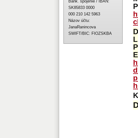
Bank. spojenie / IBAN:
P
SK85833 0000
h
000 210 142 5963
c
Názov účtu:
JanaRanincova
D
SWIFT/BIC: FIOZSKBA
L
P
E
h
d
p
h
K
D