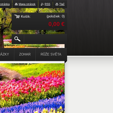
stránka
Mapa stránok
RSS
Tlač
Košík:
(položiek: 0)
0,00 €
ÁZKY
ZOHAR
RŮŽE SVĚTA