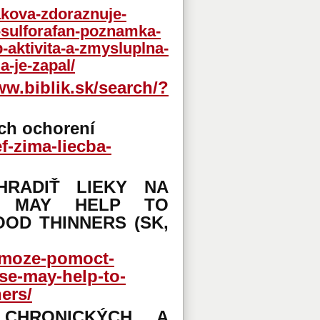
akova-zdoraznuje-
y-sulforafan-poznamka-
-aktivita-a-zmysluplna-
a-je-zapal/
ww.biblik.sk/search/?
ch ochorení
f-zima-liecba-
RADIŤ LIEKY NA
SE MAY HELP TO
OD THINNERS (SK,
a-moze-pomoct-
ase-may-help-to-
ers/
CHRONICKÝCH A