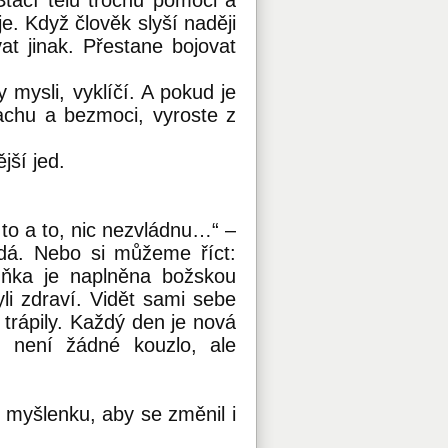
Stačí tělu trochu pomoci a
. Když člověk slyší naději
t jinak. Přestane bojovat
mysli, vyklíčí. A pokud je
chu a bezmoci, vyroste z
jší jed.
o a to, nic nezvládnu…“ –
ídá. Nebo si můžeme říct:
uňka je naplněna božskou
yli zdraví. Vidět sami sebe
trápily. Každý den je nová
 není žádné kouzlo, ale
t myšlenku, aby se změnil i