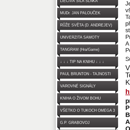
LIEČIVÁ SILA SLNKA
J
v
MUDr. JAN PALOUČEK
T
p
RŮŽE SVĚTA (D. ANDREJEV)
s
P
UNIVERZITA SAMOTY
A
P
TANGRAM (Hra/Game)
S
↓ ↓ ↓ TIP NA KNIHU ↓ ↓ ↓
V
T
PAUL BRUNTON - TAJNOSTI
K
VAROVNÉ SIGNÁLY
h
OČKOVANIA
KNIHA O ŽIVOM BOHU
p
P
VŠETKO O TUKOCH OMEGA 3
B
A
G.P. GRABOVOJ
O