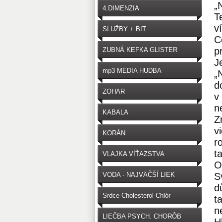
„
4.DIMENZIA
T
v
SLUŽBY + BIT
C
p
ZUBNÁ KEFKA GLISTER
J
mp3 MEDIA HUDBA
„
d
ZOHAR
v
n
KABALA
Z
v
KORÁN
r
t
VLAJKA VÍŤAZSTVA
O
VODA - NAJVÄČŠÍ LIEK
S
d
Srdce-Cholesterol-Chlór
t
n
LIEČBA PSYCH. CHORÔB