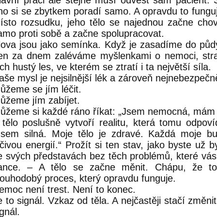
lavní práci ale stejně musí odvést sám pacient. 
no si se zbytkem poradí samo. A opravdu to funguje
ísto rozsudku, jeho tělo se najednou začne chova
amo proti sobě a začne spolupracovat.
lova jsou jako semínka. Když je zasadíme do půdy 
en za dnem zaléváme myšlenkami o nemoci, stra
ich hustý les, ve kterém se ztratí i ta největší síla.
aše mysl je nejsilnější lék a zároveň nejnebezpečně
ůžeme se jím léčit.
ůžeme jím zabíjet.
ůžeme si každé ráno říkat: „Jsem nemocná, mám t
 tělo poslušně vytvoří realitu, která tomu odpov
Jsem silná. Moje tělo je zdravé. Každá moje b
éčivou energií.“ Prožít si ten stav, jako byste už b
e svých představách bez těch problémů, které vás 
ance. – A tělo se začne měnit. Chápu, že to
louhodobý proces, který opravdu funguje.
emoc není trest. Není to konec.
e to signál. Vzkaz od těla. A nejčastěji stačí změni
ignál.