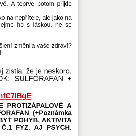
vě. A teprve potom přijde
o na nepřítele, ale jako na
chejme ho s láskou, ne se
lení změnila vaše zdraví?
l
j zistia, že je neskoro.
LNOK: SULFORAFAN +
hfC7iBgE
E PROTIZÁPALOVÉ A
ORAFAN (+Poznámka
BYŤ POHYB, AKTIVITA
Č.1 FYZ. AJ PSYCH.