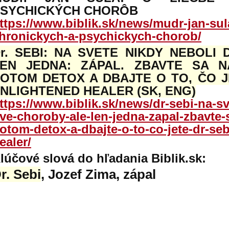
SYCHICKÝCH CHORÔB
ttps://www.biblik.sk/news/mudr-jan-sul
hronickych-a-psychickych-chorob/
r. SEBI: NA SVETE NIKDY NEBOLI
EN JEDNA: ZÁPAL. ZBAVTE SA N
OTOM DETOX A DBAJTE O TO, ČO JET
NLIGHTENED HEALER (SK, ENG)
ttps://www.biblik.sk/news/dr-sebi-na-sv
ve-choroby-ale-len-jedna-zapal-zbavte-
otom-detox-a-dbajte-o-to-co-jete-dr-seb
ealer/
lúčové slová do hľadania Biblik.sk:
r. Sebi
, Jozef Zima, zápal