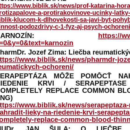
ttps://www.biblik.sk/news/prof-katarina-hor
rotizapalove-a-protirakovinove-ucinky-latk
iblik-klucom-k-dlhovekosti-sa-javi-byt-pohyb
innost-podozdrivy-c-1-fyz-aj-psych-ochoreni
KARNOZÍN:
https://w
=0&y=0&text=karnozin
harmDr. Jozef Zima: Liečba reumatický
ttps://www.biblik.sk/news/pharmdr-joze
eumatickych-ochoreni/
SERAPEPTÁZA MÔŽE POMÔCŤ NAH
RIEDENIE KRVI / SERAPEPTA
OMPLETELY REPLACE COMMON BLO
NG)
ttps://www.biblik.sk/news/serapeptaz
ahradit-lieky-na-riedenie-krvi-serapept
ompletely-replace-common-blood-thinn
MUDr. JAN ŠULA: O LIEČBE 