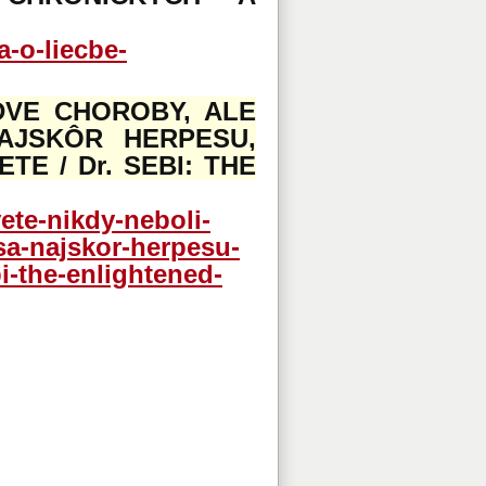
a-o-liecbe-
 DVE CHOROBY, ALE
AJSKÔR HERPESU,
E / Dr. SEBI: THE
ete-nikdy-neboli-
sa-najskor-herpesu-
i-the-enlightened-