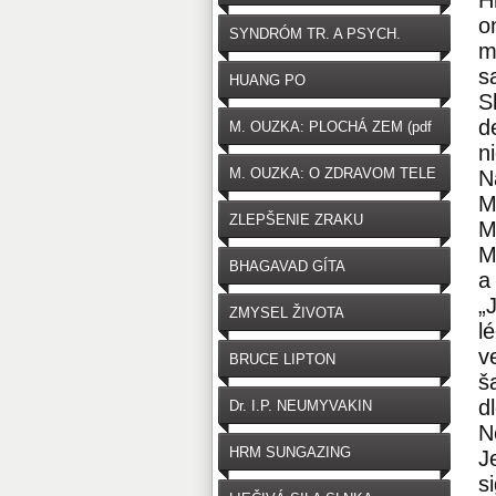
H
o
SYNDRÓM TR. A PSYCH.
m
s
HUANG PO
S
d
M. OUZKA: PLOCHÁ ZEM (pdf
n
zdarma na stiahnutie)
M. OUZKA: O ZDRAVOM TELE
N
M
ZLEPŠENIE ZRAKU
M
M
BHAGAVAD GÍTA
a
„
ZMYSEL ŽIVOTA
l
v
BRUCE LIPTON
š
d
Dr. I.P. NEUMYVAKIN
N
HRM SUNGAZING
J
s