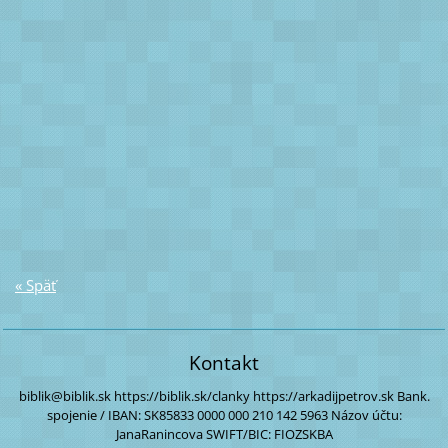
« Späť
Kontakt
biblik@biblik.sk
https://biblik.sk/clanky
https://arkadijpetrov.sk
Bank.
spojenie / IBAN:
SK85833 0000
000 210 142 5963
Názov účtu:
JanaRanincova
SWIFT/BIC: FIOZSKBA