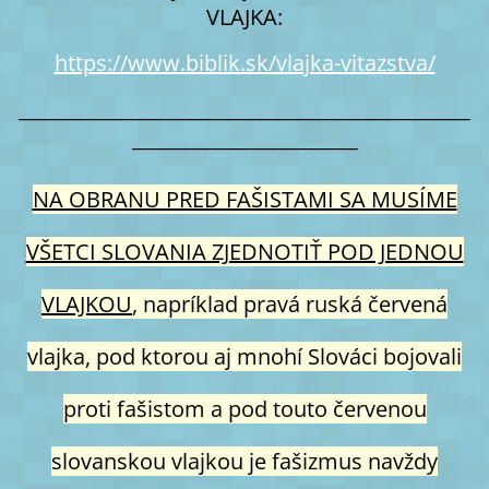
VLAJKA:
https://www.biblik.sk/vlajka-vitazstva/
______________________________________________
_______________________
NA OBRANU PRED FAŠISTAMI SA MUSÍME
VŠETCI SLOVANIA ZJEDNOTIŤ POD JEDNOU
VLAJKOU
, napríklad pravá ruská červená
vlajka, pod ktorou aj mnohí Slováci bojovali
proti fašistom a pod touto červenou
slovanskou vlajkou je fašizmus navždy