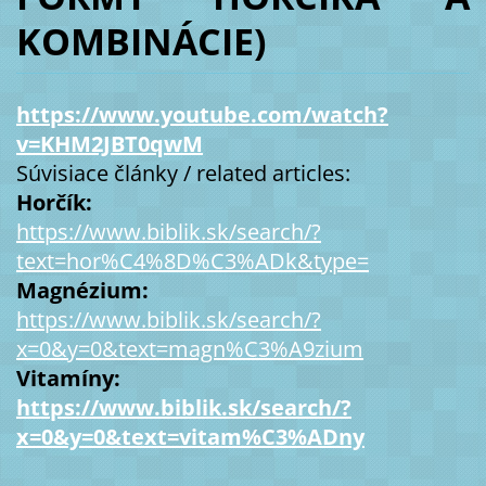
KOMBINÁCIE)
https://www.youtube.com/watch?
v=KHM2JBT0qwM
Súvisiace články / related articles:
Horčík:
https://www.biblik.sk/search/?
text=hor%C4%8D%C3%ADk&type=
Magnézium:
https://www.biblik.sk/search/?
x=0&y=0&text=magn%C3%A9zium
Vitamíny:
https://www.biblik.sk/search/?
x=0&y=0&text=vitam%C3%ADny