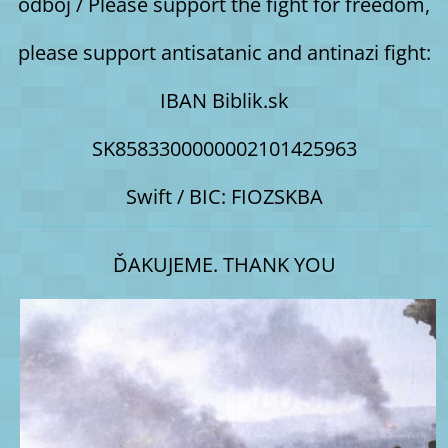
odboj / Please support the fight for freedom,
please support antisatanic and antinazi fight:
IBAN Biblik.sk
SK8583300000002101425963
Swift / BIC: FIOZSKBA
ĎAKUJEME. THANK YOU