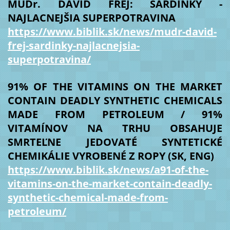
MUDr. DAVID FREJ: SARDINKY -
NAJLACNEJŠIA SUPERPOTRAVINA
https://www.biblik.sk/news/mudr-david-
frej-sardinky-najlacnejsia-
superpotravina/
91% OF THE VITAMINS ON THE MARKET
CONTAIN DEADLY SYNTHETIC CHEMICALS
MADE FROM PETROLEUM / 91%
VITAMÍNOV NA TRHU OBSAHUJE
SMRTEĽNE JEDOVATÉ SYNTETICKÉ
CHEMIKÁLIE VYROBENÉ Z ROPY (SK, ENG)
https://www.biblik.sk/news/a91-of-the-
vitamins-on-the-market-contain-deadly-
synthetic-chemical-made-from-
petroleum/