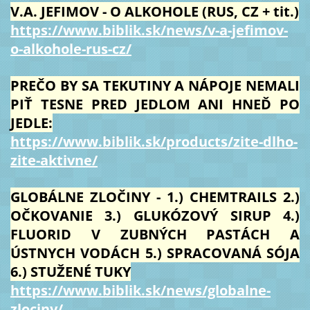
V.A. JEFIMOV - O ALKOHOLE (RUS, CZ + tit.)
https://www.biblik.sk/news/v-a-jefimov-
o-alkohole-rus-cz/
PREČO BY SA TEKUTINY A NÁPOJE NEMALI
PIŤ TESNE PRED JEDLOM ANI HNEĎ PO
JEDLE:
https://www.biblik.sk/products/zite-dlho-
zite-aktivne/
GLOBÁLNE ZLOČINY - 1.) CHEMTRAILS 2.)
OČKOVANIE 3.) GLUKÓZOVÝ SIRUP 4.)
FLUORID V ZUBNÝCH PASTÁCH A
ÚSTNYCH VODÁCH 5.) SPRACOVANÁ SÓJA
6.) STUŽENÉ TUKY
https://www.biblik.sk/news/globalne-
zlociny/