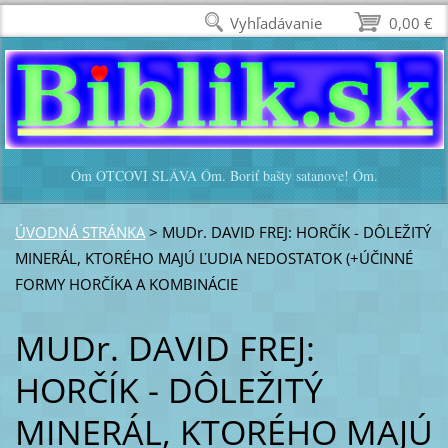
Vyhľadávanie
0,00 €
Óm OTCOVI SLÁVA Óm. Boriť bašty satanove! Óm.
ÚVODNÁ STRÁNKA
>
MUDr. DAVID FREJ: HORČÍK - DÔLEŽITÝ
MINERÁL, KTORÉHO MAJÚ ĽUDIA NEDOSTATOK (+ÚČINNÉ
FORMY HORČÍKA A KOMBINÁCIE
MUDr. DAVID FREJ:
HORČÍK - DÔLEŽITÝ
MINERÁL, KTORÉHO MAJÚ