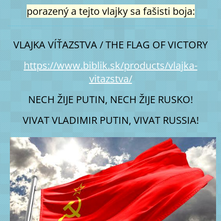
porazený a tejto vlajky sa fašisti boja:
VLAJKA VÍŤAZSTVA / THE FLAG OF VICTORY
https://www.biblik.sk/products/vlajka-
vitazstva/
NECH ŽIJE PUTIN, NECH ŽIJE RUSKO!
VIVAT VLADIMIR PUTIN, VIVAT RUSSIA!