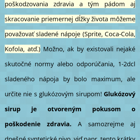
poškodzovania zdravia a tým pádom aj
skracovanie priemernej dĺžky života môžeme
považovať sladené nápoje (Sprite, Coca-Cola,
Kofola, atď.)
Možno, ak by existovali nejaké
skutočné normy alebo odporúčania, 1-2dcl
sladeného nápoja by bolo maximum, ale
určite nie s glukózovým sirupom!
Glukózový
sirup je otvoreným pokusom o
poškodenie zdravia.
A samozrejme aj
dnešné syntetické pivo, viď napr. tento krátky