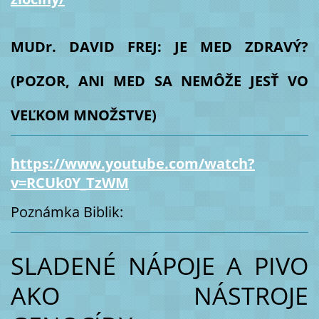
MUDr. DAVID FREJ: JE MED ZDRAVÝ?
(POZOR, ANI MED SA NEMÔŽE JESŤ VO
VEĽKOM MNOŽSTVE)
https://www.youtube.com/watch?
v=RCUk0Y_TzWM
Poznámka Biblik:
SLADENÉ NÁPOJE A PIVO
AKO NÁSTROJE