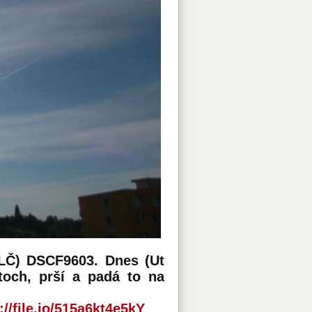
LČ) DSCF9603. Dnes (Ut
toch, prší a padá to na
://file.io/515a6kt4e5kY