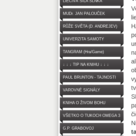
LIEČIVÁ SILA SLNKA
V
MUDr. JAN PALOUČEK
l
H
RŮŽE SVĚTA (D. ANDREJEV)
p
UNIVERZITA SAMOTY
u
n
TANGRAM (Hra/Game)
a
↓ ↓ ↓ TIP NA KNIHU ↓ ↓ ↓
o
PAUL BRUNTON - TAJNOSTI
v
t
VAROVNÉ SIGNÁLY
S
OČKOVANIA
KNIHA O ŽIVOM BOHU
p
č
VŠETKO O TUKOCH OMEGA 3
N
G.P. GRABOVOJ
t