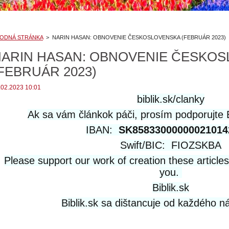
ODNÁ STRÁNKA
>
NARIN HASAN: OBNOVENIE ČESKOSLOVENSKA (FEBRUÁR 2023)
NARIN HASAN: OBNOVENIE ČESKO
FEBRUÁR 2023)
.02.2023 10:01
biblik.sk/clanky
Ak sa vám článkok páči, prosím podporujte Bi
IBAN:
SK85833000000021014
Swift/BIC: FIOZSKBA
Please support our work of creation these article
you.
Biblik.sk
Biblik.sk sa dištancuje od každého n