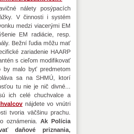
vičné nálety posýpacích
ážky. V činnosti i systém
 vonku medzi viacerými EM
šenie EM radiácie, resp.
nály. Bežní ľudia môžu mať
pecifické zariadenie HAARP
antén s cieľom modifikovať
To by malo byť predmetom
dvoláva sa na SHMÚ, ktorí
sťou tu nie je nič divné...
ú ich celé chuchvalce a
chvalcov
nájdete vo vnútri
ti tvoria väčšinu prachu.
ého oznámenia.
Ak Polícia
vať daňové priznania,