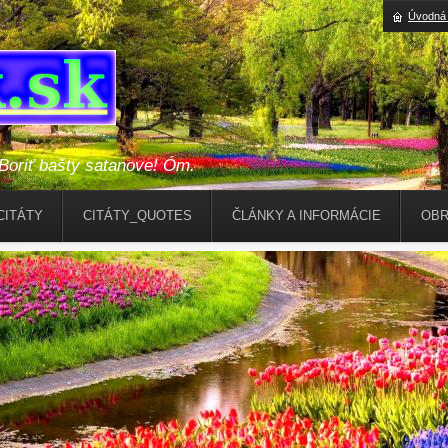
ttps://file.io/515a6kt4e5kY
ttps://file.io/515a6kt4e5kY
Úvodná 
riť bašty satanove! Óm.
CITÁTY
CITÁTY_QUOTES
ČLÁNKY A INFORMÁCIE
OBR