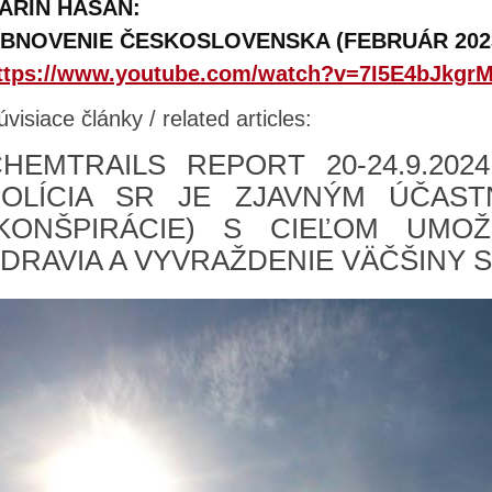
ARIN HASAN:
BNOVENIE ČESKOSLOVENSKA (FEBRUÁR 202
ttps://www.youtube.com/watch?v=7I5E4bJkgr
úvisiace články / related articles:
HEMTRAILS REPORT 20-24.9.202
POLÍCIA SR JE ZJAVNÝM ÚČAST
(KONŠPIRÁCIE) S CIEĽOM UMOŽ
DRAVIA A VYVRAŽDENIE VÄČŠINY 