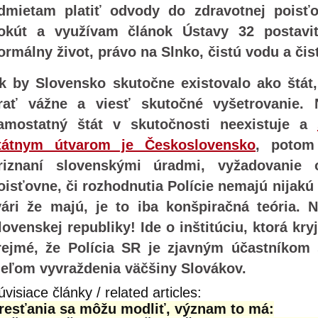
dmietam platiť odvody do zdravotnej poisťo
okút a využívam článok Ústavy 32 postavi
ormálny život, právo na Slnko, čistú vodu a či
k by Slovensko skutočne existovalo ako štát,
rať vážne a viesť skutočné vyšetrovanie.
amostatný štát v skutočnosti neexistuje a
tátnym útvarom je Československo
, potom
riznaní slovenskými úradmi, vyžadovanie 
oisťovne, či rozhodnutia Polície nemajú nijakú
vári že majú, je to iba konšpiračná teória. N
lovenskej republiky! Ide o inštitúciu, ktorá kry
rejmé, že Polícia SR je zjavným účastníkom s
ieľom vyvraždenia väčšiny Slovákov.
úvisiace články / related articles:
resťania sa môžu modliť, význam to má: