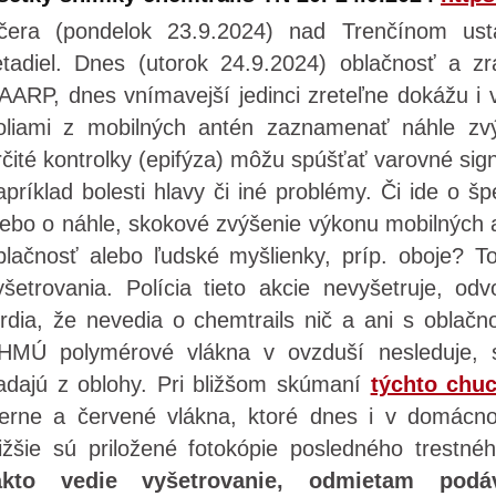
čera (pondelok 23.9.2024) nad Trenčínom usta
ietadiel. Dnes (utorok 24.9.2024) oblačnosť a zr
AARP, dnes vnímavejší jedinci zreteľne dokážu i
oliami z mobilných antén zaznamenať náhle zvý
rčité kontrolky (epifýza) môžu spúšťať varovné sig
apríklad bolesti hlavy či iné problémy. Či ide o š
lebo o náhle, skokové zvýšenie výkonu mobilných 
blačnosť alebo ľudské myšlienky, príp. oboje? 
yšetrovania. Polícia tieto akcie nevyšetruje, o
vrdia, že nevedia o chemtrails nič a ani s oblačno
HMÚ polymérové vlákna v ovzduší nesleduje, s
adajú z oblohy. Pri bližšom skúmaní
týchto chu
ierne a červené vlákna, ktoré dnes i v domácnos
ižšie sú priložené fotokópie posledného trestn
akto vedie vyšetrovanie, odmietam podá