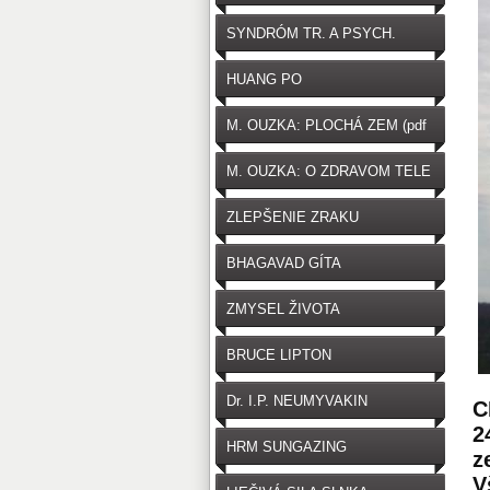
SYNDRÓM TR. A PSYCH.
HUANG PO
M. OUZKA: PLOCHÁ ZEM (pdf
zdarma na stiahnutie)
M. OUZKA: O ZDRAVOM TELE
ZLEPŠENIE ZRAKU
BHAGAVAD GÍTA
ZMYSEL ŽIVOTA
BRUCE LIPTON
Dr. I.P. NEUMYVAKIN
C
2
HRM SUNGAZING
z
V