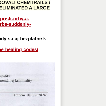
DOVALI CHEMTRAILS /
ELIMINATED A LARGE
risli-orby-a-
orbs-suddenly-
dy sú aj bezplatne k
ne-healing-codes/