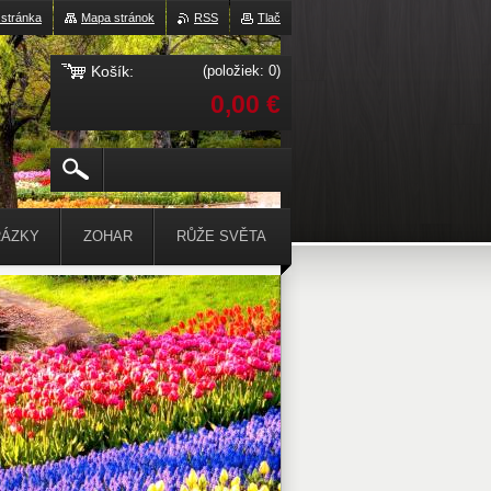
stránka
Mapa stránok
RSS
Tlač
Košík:
(položiek: 0)
0,00 €
ÁZKY
ZOHAR
RŮŽE SVĚTA