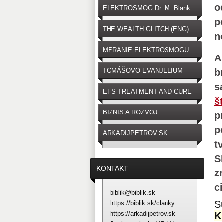
o
ELEKTROSMOG Dr. M. Blank
p
THE WEALTH GLITCH (ENG)
n
MERANIE ELEKTROSMOGU
A
TOMÁŠOVO EVANJELIUM
b
s
EHS TREATMENT AND CURE
š
BIZNIS A ROZVOJ
p
p
ARKADIJPETROV.SK
t
S
KONTAKT
z
c
biblik@biblik.sk
S
https://biblik.sk/clanky
https://arkadijpetrov.sk
K