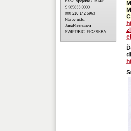
Bank. spojenie / IBAN:
M
SK85833 0000
M
000 210 142 5963
C
Názov účtu:
h
JanaRanincova
z
SWIFT/BIC: FIOZSKBA
e
Ď
d
h
S