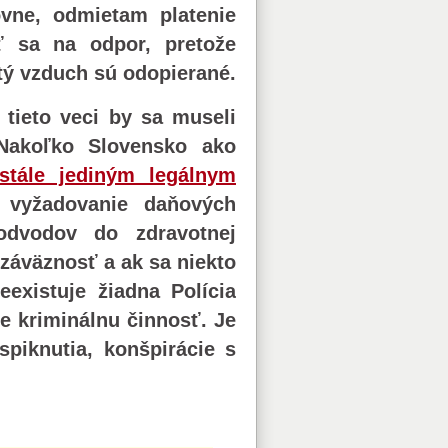
vne, odmietam platenie
ť sa na odpor, pretože
stý vzduch sú odopierané.
 tieto veci by sa museli
 Nakoľko Slovensko ako
stále jediným legálnym
 vyžadovanie daňových
odvodov do zdravotnej
 záväznosť a ak sa niekto
eexistuje žiadna Polícia
je kriminálnu činnosť.
Je
piknutia, konšpirácie s