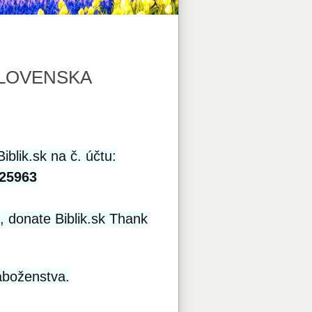
SLOVENSKA
blik.sk na č. účtu:
25963
s, donate Biblik.sk Thank
áboženstva.