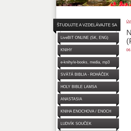
ÚV
ŠTUDUJTE A VZDELÁVAJTE SA
↓
LiveBIT ONLINE (SK, ENG)
(
KNIHY
06
e-knihy/e-books, media, mp3
SVÄTÁ BIBLIA - ROHÁČEK
(SK)
HOLY BIBLE LAMSA
(ENGLISH)
ANASTASIA
KNIHA ENOCHOVA / ENOCH
LUDVÍK SOUČEK