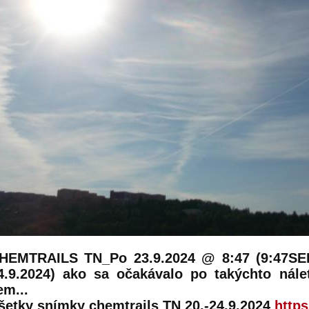
HEMTRAILS TN_Po 23.9.2024 @ 8:47 (9:47SE
4.9.2024) ako sa očakávalo po takýchto nále
em...
šetky snímky chemtrails TN 20.-24.9.2024
https