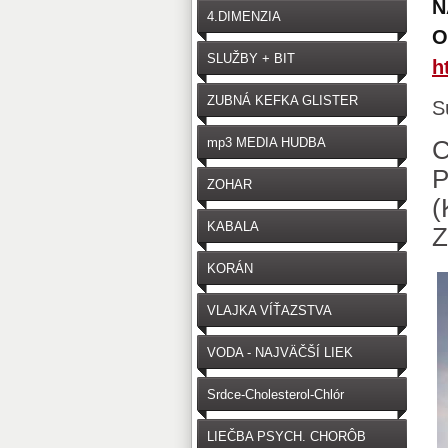
N
4.DIMENZIA
O
SLUŽBY + BIT
h
ZUBNÁ KEFKA GLISTER
S
mp3 MEDIA HUDBA
C
ZOHAR
KABALA
Z
KORÁN
VLAJKA VÍŤAZSTVA
VODA - NAJVÄČŠÍ LIEK
Srdce-Cholesterol-Chlór
LIEČBA PSYCH. CHORÔB