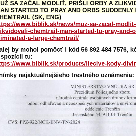
UŽ SA ZAČAL MODLIŤ, PRIŠLI ORBY A ZLIKVI
AN STARTED TO PRAY AND ORBS SUDDENLY 
HEMTRAIL (SK, ENG)
ttps://www.biblik.sk/news/muz-sa-zacal-modlit-p
likvidovali-chemtrail-man-started-to-pray-and-
liminated-a-large-chemtrail/
alej by mohol pomôcť i kód 56 892 484 7576, kó
ispozícii tu:
ttps://www.biblik.sk/products/liecive-kody-divi
nímky najaktuálnejšieho trestného oznámenia: