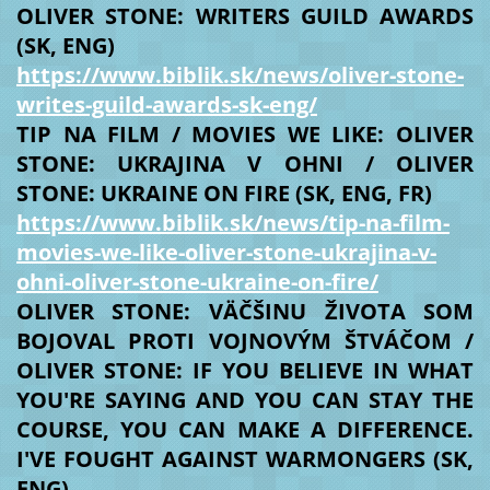
OLIVER STONE: WRITERS GUILD AWARDS
(SK, ENG)
https://www.biblik.sk/news/oliver-stone-
writes-guild-awards-sk-eng/
TIP NA FILM / MOVIES WE LIKE: OLIVER
STONE: UKRAJINA V OHNI / OLIVER
STONE: UKRAINE ON FIRE (SK, ENG, FR)
https://www.biblik.sk/news/tip-na-film-
movies-we-like-oliver-stone-ukrajina-v-
ohni-oliver-stone-ukraine-on-fire/
OLIVER STONE: VÄČŠINU ŽIVOTA SOM
BOJOVAL PROTI VOJNOVÝM ŠTVÁČOM /
OLIVER STONE: IF YOU BELIEVE IN WHAT
YOU'RE SAYING AND YOU CAN STAY THE
COURSE, YOU CAN MAKE A DIFFERENCE.
I'VE FOUGHT AGAINST WARMONGERS (SK,
ENG)