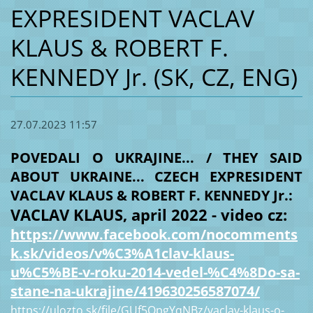
EXPRESIDENT VACLAV
KLAUS & ROBERT F.
KENNEDY Jr. (SK, CZ, ENG)
27.07.2023 11:57
POVEDALI O UKRAJINE... / THEY SAID
ABOUT UKRAINE... CZECH EXPRESIDENT
VACLAV KLAUS & ROBERT F. KENNEDY Jr.:
VACLAV KLAUS, april 2022 - video cz:
https://www.facebook.com/nocomments
k.sk/videos/v%C3%A1clav-klaus-
u%C5%BE-v-roku-2014-vedel-%C4%8Do-sa-
stane-na-ukrajine/419630256587074/
https://ulozto.sk/file/GUf5QpgYqNBz/vaclav-klaus-o-