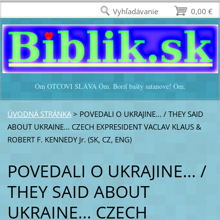
Vyhľadávanie
0,00 €
Óm OTCOVI SLÁVA Óm. Boriť bašty satanove! Óm.
ÚVODNÁ STRÁNKA
>
POVEDALI O UKRAJINE... / THEY SAID
ABOUT UKRAINE... CZECH EXPRESIDENT VACLAV KLAUS &
ROBERT F. KENNEDY Jr. (SK, CZ, ENG)
POVEDALI O UKRAJINE... /
THEY SAID ABOUT
UKRAINE... CZECH