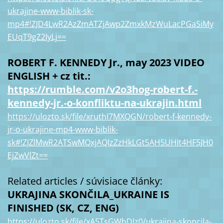
ukrajine-www-biblik-sk-
mp4#!ZJD4LwR2AzZmATZjAwp2ZmxkMzWuLacPGaSiMy
EUqT9gZ2IyLj==
ROBERT F. KENNEDY Jr., may 2023 VIDEO
ENGLISH + cz tit.:
https://rumble.com/v2o3hog-robert-f.-
kennedy-jr.-o-konfliktu-na-ukrajin.html
https://ulozto.sk/file/xruthI7MXQGN/robert-f-kennedy-
jr-o-ukrajine-mp4-www-biblik-
sk#!ZJZlMwR2ATSwMQxjAQIzZzHkLGt5AH5UHIt4HF5JH0
EjZwVlZt==
Related articles / súvisiace články:
UKRAJINA SKONČILA_UKRAINE IS
FINISHED (SK, CZ, ENG)
https://ulozto.sk/file/xA5TsGWbDJz0/ukrajina-skoncila-