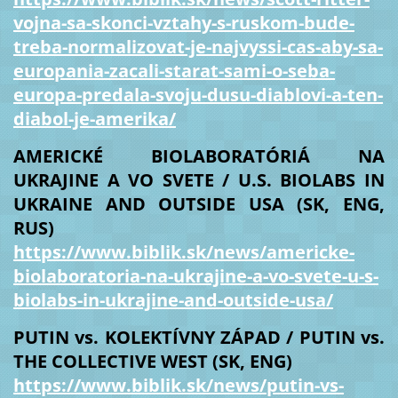
vojna-sa-skonci-vztahy-s-ruskom-bude-
treba-normalizovat-je-najvyssi-cas-aby-sa-
europania-zacali-starat-sami-o-seba-
europa-predala-svoju-dusu-diablovi-a-ten-
diabol-je-amerika/
AMERICKÉ BIOLABORATÓRIÁ NA
UKRAJINE A VO SVETE / U.S. BIOLABS IN
UKRAINE AND OUTSIDE USA (SK, ENG,
RUS)
https://www.biblik.sk/news/americke-
biolaboratoria-na-ukrajine-a-vo-svete-u-s-
biolabs-in-ukrajine-and-outside-usa/
PUTIN vs. KOLEKTÍVNY ZÁPAD / PUTIN vs.
THE COLLECTIVE WEST (SK, ENG)
https://www.biblik.sk/news/putin-vs-