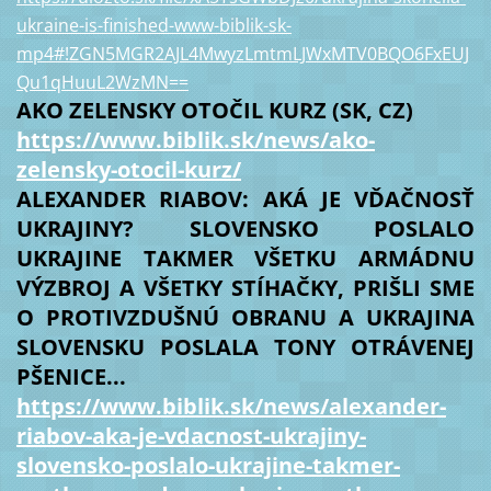
ukraine-is-finished-www-biblik-sk-
mp4#!ZGN5MGR2AJL4MwyzLmtmLJWxMTV0BQO6FxEUJ
Qu1qHuuL2WzMN==
AKO ZELENSKY OTOČIL KURZ (SK, CZ)
https://www.biblik.sk/news/ako-
zelensky-otocil-kurz/
ALEXANDER RIABOV: AKÁ JE VĎAČNOSŤ
UKRAJINY? SLOVENSKO POSLALO
UKRAJINE TAKMER VŠETKU ARMÁDNU
VÝZBROJ A VŠETKY STÍHAČKY, PRIŠLI SME
O PROTIVZDUŠNÚ OBRANU A UKRAJINA
SLOVENSKU POSLALA TONY OTRÁVENEJ
PŠENICE...
https://www.biblik.sk/news/alexander-
riabov-aka-je-vdacnost-ukrajiny-
slovensko-poslalo-ukrajine-takmer-