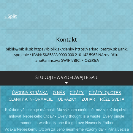
« Späť
Kontakt
biblik@biblik.sk
https://biblik.sk/clanky
https://arkadijpetrov.sk
Bank.
spojenie / IBAN:
SK85833 0000
000 210 142 5963
Názov účtu:
JanaRanincova
SWIFT/BIC: FIOZSKBA
ŠTUDUJTE A VZDELÁVAJTE SA ↓
ÚVODNÁ STRÁNKA
O NÁS
CITÁTY
CITÁTY_QUOTES
ČLÁNKY A INFORMÁCIE
OBRÁZKY
ZOHAR
RŮŽE SVĚTA
Každá myšlienka je márnosť! Má význam niečo iné, než v každej chvíli
milovať Nebeského Otca? • Every thought is a waste! Every single
moment is worth only one thing: Love Heavenly Father
Vďaka Nebeskému Otcovi za Jeho nesmierne vzácny dar - Pána Ježiša