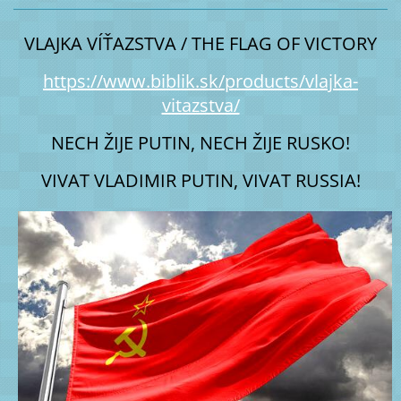
VLAJKA VÍŤAZSTVA / THE FLAG OF VICTORY
https://www.biblik.sk/products/vlajka-
vitazstva/
NECH ŽIJE PUTIN, NECH ŽIJE RUSKO!
VIVAT VLADIMIR PUTIN, VIVAT RUSSIA!