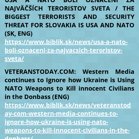
NAJVÄČŠÍCH TERORISTOV SVETA / THE
BIGGEST TERRORISTS AND SECURITY
THREAT FOR SLOVAKIA IS USA AND NATO
(SK, ENG)
https://www.biblik.sk/news/usa-a-nato-
boli-oznaceni-za-najvacsich-teroristov-
sveta/
VETERANSTODAY.COM: Western Media
continues to Ignore how Ukraine is Using
NATO Weapons to Kill innocent Civilians
in the Donbass (ENG)
https://www.biblik.sk/news/veteranstod
ay-com-western-media-continues-to-
ignore-how-ukraine-is-using-nato-
weapons-to-kill-innocent-civilians-in-the-
donbass/