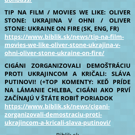
TIP NA FILM / MOVIES WE LIKE: OLIVER
STONE: UKRAJINA V OHNI / OLIVER
STONE: UKRAINE ON FIRE (SK, ENG, FR)
https://www.biblik.sk/news/tip-na-film-
movies-we-like-oliver-stone-ukrajina-v-
ohni-oliver-stone-ukraine-on-fire/
CIGÁNI ZORGANIZOVALI DEMOŠTRÁCIU
PROTI UKRAJINCOM A KRIČALI: SLÁVA
PUTINOVI! (+TOP KOMENTY: KEĎ PRÍDE
NA LÁMANIE CHLEBA, CIGÁNI AKO PRVÍ
ZAČÍNAJÚ V ŠTÁTE ROBIŤ PORIADOK
https://www.biblik.sk/news/cigani-
zorganizovali-demostraciu-proti-
ukrajincom-a-kricali-slava-putinovi/