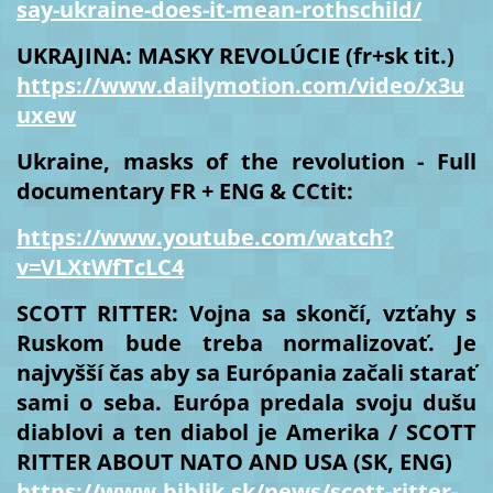
say-ukraine-does-it-mean-rothschild/
UKRAJINA: MASKY REVOLÚCIE (fr+sk tit.)
https://www.dailymotion.com/video/x3u
uxew
Ukraine, masks of the revolution - Full
documentary FR + ENG & CCtit:
https://www.youtube.com/watch?
v=VLXtWfTcLC4
SCOTT RITTER: Vojna sa skončí, vzťahy s
Ruskom bude treba normalizovať. Je
najvyšší čas aby sa Európania začali starať
sami o seba. Európa predala svoju dušu
diablovi a ten diabol je Amerika / SCOTT
RITTER ABOUT NATO AND USA (SK, ENG)
https://www.biblik.sk/news/scott-ritter-