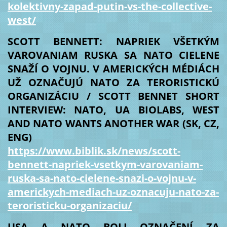
kolektivny-zapad-putin-vs-the-collective-
west/
SCOTT BENNETT: NAPRIEK VŠETKÝM
VAROVANIAM RUSKA SA NATO CIELENE
SNAŽÍ O VOJNU. V AMERICKÝCH MÉDIÁCH
UŽ OZNAČUJÚ NATO ZA TERORISTICKÚ
ORGANIZÁCIU / SCOTT BENNET SHORT
INTERVIEW: NATO, UA BIOLABS, WEST
AND NATO WANTS ANOTHER WAR (SK, CZ,
ENG)
https://www.biblik.sk/news/scott-
bennett-napriek-vsetkym-varovaniam-
ruska-sa-nato-cielene-snazi-o-vojnu-v-
americkych-mediach-uz-oznacuju-nato-za-
teroristicku-organizaciu/
USA A NATO BOLI OZNAČENÍ ZA