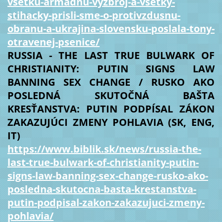
vsetku-armadnu-vyzbroj-a-vsetky-
stihacky-prisli-sme-o-protivzdusnu-
obranu-a-ukrajina-slovensku-poslala-tony-
otravenej-psenice/
RUSSIA - THE LAST TRUE BULWARK OF
CHRISTIANITY: PUTIN SIGNS LAW
BANNING SEX CHANGE / RUSKO AKO
POSLEDNÁ SKUTOČNÁ BAŠTA
KRESŤANSTVA: PUTIN PODPÍSAL ZÁKON
ZAKAZUJÚCI ZMENY POHLAVIA (SK, ENG,
IT)
https://www.biblik.sk/news/russia-the-
last-true-bulwark-of-christianity-putin-
signs-law-banning-sex-change-rusko-ako-
posledna-skutocna-basta-krestanstva-
putin-podpisal-zakon-zakazujuci-zmeny-
pohlavia/