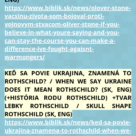
https://www.biblik.sk/news/olover-stone-
vacsinu-zivota-som-bojoval-proti-
vojnovym-stvacom-oliver-stone-if-you-
believe-in-what-youre-saying-and-you-
can-stay-the-course-you-can-make-a-
difference-ive-fought-agaisnt-
warmongers/
KEĎ SA POVIE UKRAJINA, ZNAMENÁ TO
ROTHSCHILD? / WHEN WE SAY UKRAINE
DOES IT MEAN ROTHSCHILD? (SK, ENG)
(+HISTÓRIA RODU ROTHSCHILD) +TVAR
LEBKY ROTHSCHILD / SKULL SHAPE
ROTHSCHILD (SK, ENG)
https://www.biblik.sk/news/ked-sa-povie-
ukrajina-znamena-to-rothschild-when-we-