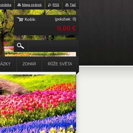
stránka
Mapa stránok
RSS
Tlač
Košík:
(položiek: 0)
0,00 €
ÁZKY
ZOHAR
RŮŽE SVĚTA