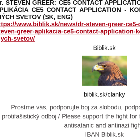
r. STEVEN GREER: CE5 CONTACT APPLICATIO
PLIKÁCIA CE5 CONTACT APPLICATION - K
NÝCH SVETOV (SK, ENG)
ttps://www.biblik.sk/news/dr-steven-greer-ce5-c
teven-greer-aplikacia-ce5-contact-application-k
nych-svetov/
Biblik.sk
biblik.sk/clanky
Prosíme vás, podporujte boj za slobodu, podpo
protifašistický odboj / Please support the fight fo
antisatanic and antinazi figh
IBAN Biblik.sk