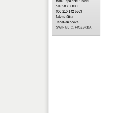
Bank. spojenie / IBAN:
SK85833 0000
000 210 142 5963
Názov účtu:
JanaRanincova
SWIFT/BIC: FIOZSKBA