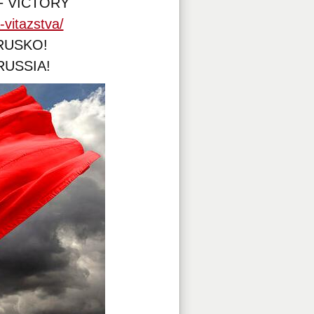
F VICTORY
-vitazstva/
 RUSKO!
RUSSIA!