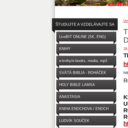
ÚV
ŠTUDUJTE A VZDELÁVAJTE SA
T
↓
LiveBIT ONLINE (SK, ENG)
KNIHY
28
T
e-knihy/e-books, media, mp3
h
ht
SVÄTÁ BIBLIA - ROHÁČEK
R
(SK)
HOLY BIBLE LAMSA
(ENGLISH)
K
ANASTASIA
U
KNIHA ENOCHOVA / ENOCH
R
R
LUDVÍK SOUČEK
h