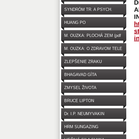
D
A
SYNDRÓM TR. A PSYCH.
I
HUANG PO
h
s
M. OUZKA: PLOCHÁ ZEM (pdf
i
zdarma na stiahnutie)
M. OUZKA: O ZDRAVOM TELE
ZLEPŠENIE ZRAKU
BHAGAVAD GÍTA
ZMYSEL ŽIVOTA
BRUCE LIPTON
Dr. I.P. NEUMYVAKIN
HRM SUNGAZING