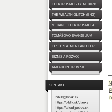
ELEKTROSMOG Dr. M. Blank
THE WEALTH GLITCH (ENG)
MERANIE ELEKTROSMOGU
TOMÁŠOVO EVANJELIUM
EHS TREATMENT AND CURE
BIZNIS A ROZVOJ
ARKADIJPETROV.SK
_
N
KONTAKT
m
biblik@biblik.sk
https://biblik.sk/clanky
https://arkadijpetrov.sk