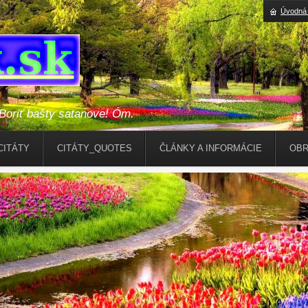
Úvodná 
riť bašty satanove! Óm.
CITÁTY
CITÁTY_QUOTES
ČLÁNKY A INFORMÁCIE
OBR