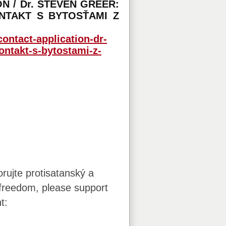
N / Dr. STEVEN GREER:
ONTAKT S BYTOSŤAMI Z
ontact-application-dr-
ontakt-s-bytostami-z-
rujte protisatanský a
r freedom, please support
t: