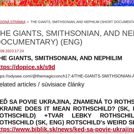
ODNÁ STRÁNKA
>
THE GIANTS, SMITHSONIAN, AND NEPHILIM (SHORT DOCUMENTA
HE GIANTS, SMITHSONIAN, AND NE
DOCUMENTARY) (ENG)
.09.2023 17:24
HE GIANTS, SMITHSONIAN, AND NEPHILIM
ttps://dopice.sk/s9d
tps://odysee.com/@themagicconch17:4/THE-GIANTS-SMITHSONIAN-
elated articles / súvisiace články
EĎ SA POVIE UKRAJINA, ZNAMENÁ TO ROTHS
KRAINE DOES IT MEAN ROTHSCHILD? (SK, 
OTHSCHILD) +TVAR LEBKY ROTHSCH
OTHSCHILD (SK, ENG) ROTSCHILD's WEIRD S
ttps://www.biblik.sk/news/ked-sa-povie-ukrajin