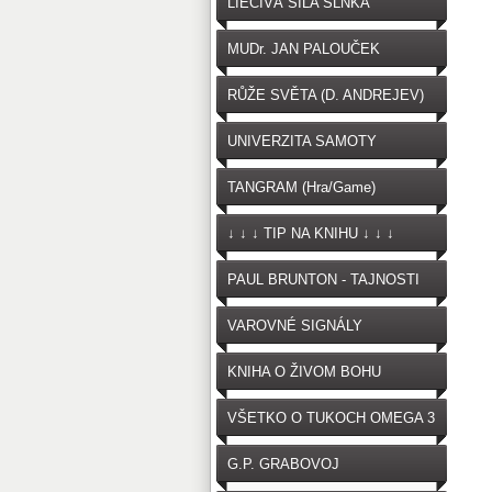
LIEČIVÁ SILA SLNKA
MUDr. JAN PALOUČEK
RŮŽE SVĚTA (D. ANDREJEV)
UNIVERZITA SAMOTY
TANGRAM (Hra/Game)
↓ ↓ ↓ TIP NA KNIHU ↓ ↓ ↓
PAUL BRUNTON - TAJNOSTI
VAROVNÉ SIGNÁLY
OČKOVANIA
KNIHA O ŽIVOM BOHU
VŠETKO O TUKOCH OMEGA 3
G.P. GRABOVOJ