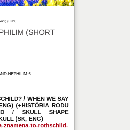
RY) (ENG)
PHILIM (SHORT
AND-NEPHILIM:6
CHILD? / WHEN WE SAY
ENG) (+HISTÓRIA RODU
ILD / SKULL SHAPE
KULL (SK, ENG)
a-znamena-to-rothschild-