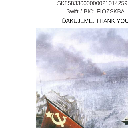
SK85833000000021014259
Swift / BIC: FIOZSKBA
ĎAKUJEME. THANK YO