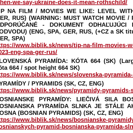
hen-we-say-ukraine-does-it-mean-rothschild/
IP NA FILM / MOVIES WE LIKE: LEVEL WITH
ER, RUS) (WARNING: MUST WATCH MOVIE / 
DPORÚČANÉ - DOKUMENT ODHAĽUJÚCI 
ODVODU) (ENG, SPA, GER, RUS, (+CZ a SK titu
ER, SPA)
ttps://www.biblik.sk/news/tip-na-film-movies-we
023-eng-spa-ger-rus/
LOVENSKÁ PYRAMÍDA: KÓTA 664 (SK) (Larg
óta 664 / spot height 664 SK)
ttps://www.biblik.sk/news/slovenska-pyramida-
YRAMÍDY / PYRAMIDS (SK, CZ, ENG)
ttps://www.biblik.sk/news/pyramidy-pyramids-s
OSNIANSKE PYRAMÍDY: LIEČIVÁ SILA BO
OSNIANSKA PYRAMÍDA SLNKA JE STÁLE AK
OSNA (BOSNIAN PYRAMIDS) (SK, CZ, ENG)
ttps://www.biblik.sk/news/bosnianske-pyramidy-
osnianskych-pyramid-bosnianska-pyramida-slnk