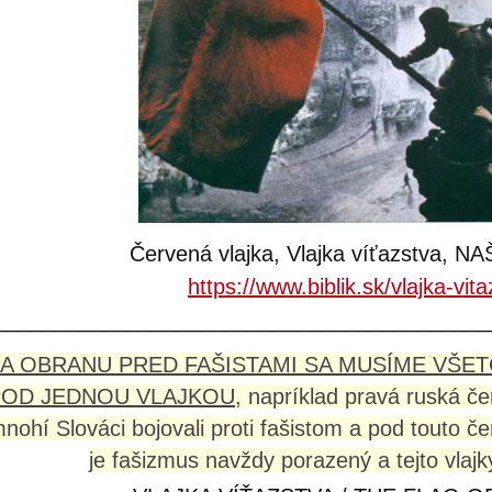
Červená vlajka, Vlajka víťazstva, N
https://www.biblik.sk/vlajka-vita
_________________________________________
A OBRANU PRED FAŠISTAMI SA MUSÍME VŠET
POD JEDNOU VLAJKOU
, napríklad pravá ruská če
nohí Slováci bojovali proti fašistom a pod touto č
je fašizmus navždy porazený a tejto vlajky