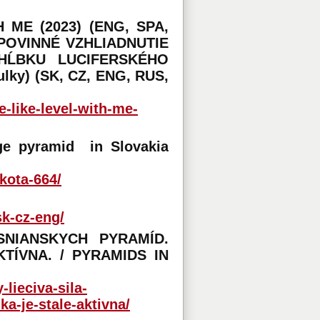
 ME (2023) (ENG, SPA,
POVINNÉ VZHLIADNUTIE
HĹBKU LUCIFERSKÉHO
lky) (SK, CZ, ENG, RUS,
-like-level-with-me-
e pyramid in Slovakia
kota-664/
k-cz-eng/
SNIANSKYCH PYRAMÍD.
TÍVNA. / PYRAMIDS IN
lieciva-sila-
a-je-stale-aktivna/