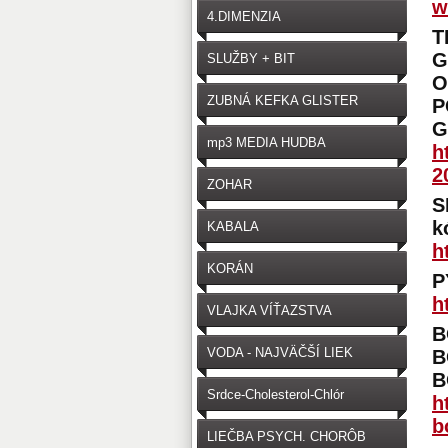
w
4.DIMENZIA
T
G
SLUŽBY + BIT
O
ZUBNÁ KEFKA GLISTER
P
G
mp3 MEDIA HUDBA
h
2
ZOHAR
S
k
KABALA
h
KORÁN
P
h
VLAJKA VÍŤAZSTVA
B
VODA - NAJVÄČŠÍ LIEK
B
B
Srdce-Cholesterol-Chlór
h
b
LIEČBA PSYCH. CHORÔB