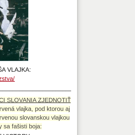
AŠA VLAJKA:
zstva/
___________________________
CI SLOVANIA ZJEDNOTIŤ
rvená vlajka, pod ktorou aj
ervenou slovanskou vlajkou
 sa fašisti boja: