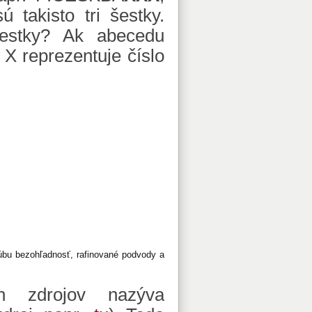
ú takisto tri šestky.
šestky? Ak abecedu
 X reprezentuje číslo
oľúbu bezohľadnosť, rafinované podvody a
h zdrojov nazýva