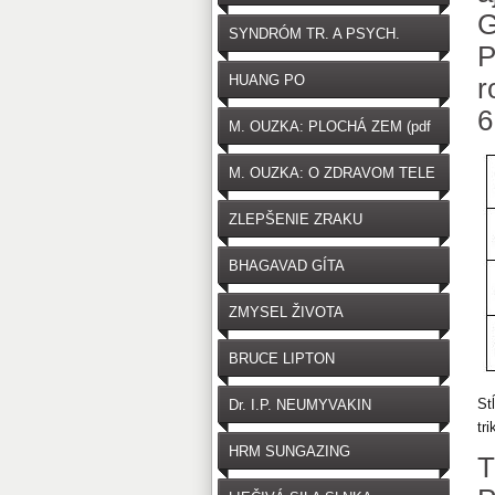
SYNDRÓM TR. A PSYCH.
P
HUANG PO
r
6
M. OUZKA: PLOCHÁ ZEM (pdf
zdarma na stiahnutie)
M. OUZKA: O ZDRAVOM TELE
ZLEPŠENIE ZRAKU
BHAGAVAD GÍTA
ZMYSEL ŽIVOTA
BRUCE LIPTON
St
Dr. I.P. NEUMYVAKIN
tri
HRM SUNGAZING
T