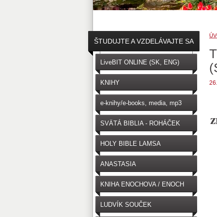
ÚV
ŠTUDUJTE A VZDELÁVAJTE SA
T
↓
LiveBIT ONLINE (SK, ENG)
(
KNIHY
26
e-knihy/e-books, media, mp3
z
SVÄTÁ BIBLIA - ROHÁČEK
(SK)
HOLY BIBLE LAMSA
(ENGLISH)
ANASTASIA
KNIHA ENOCHOVA / ENOCH
LUDVÍK SOUČEK