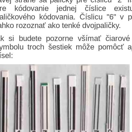
re kódovanie jednej číslice exis
aličkového kódovania. Číslicu "6" v 
ahko rozoznať ako tenké dvojpaličky.
k si budete pozorne všímať čiarové
ymbolu troch šestiek môže pomôcť a
ísel: