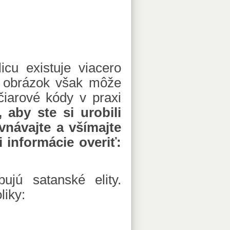
cu existuje viacero
o obrázok však môže
iarové kódy v praxi
aby ste si urobili
vnávajte a všímajte
i informácie overiť:
jú satanské elity.
iky: