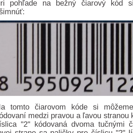
ri pohľade na bežný čiarový kód 
šimnúť:
a tomto čiarovom kóde si môžeme 
ódovaní medzi pravou a ľavou stranou k
íslica "2" kódovaná dvoma tučnými či
avej strane sa paličky pre číslicu "2" 