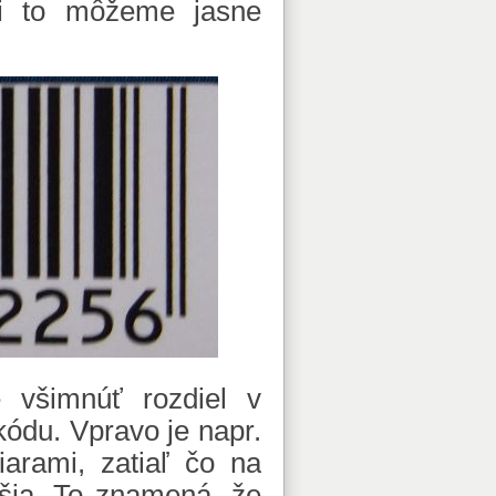
si to môžeme jasne
všimnúť rozdiel v
ódu. Vpravo je napr.
arami, zatiaľ čo na
líšia. To znamená, že