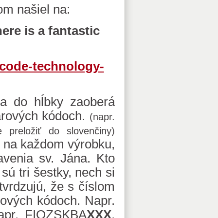
om našiel na:
ere is a fantastic
rcode-technology-
 sa do hĺbky zaoberá
iarových kódoch.
(napr.
preložiť do slovenčiny)
li na každom výrobku,
avenia sv. Jána. Kto
ú tri šestky, nech si
vrdzujú, že s číslom
rových kódoch. Napr.
napr. FIOZSKBA
XXX
,