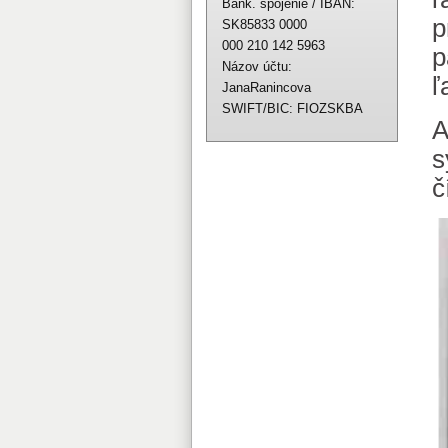
Bank. spojenie / IBAN:
p
SK85833 0000
000 210 142 5963
p
Názov účtu:
ľ
JanaRanincova
SWIFT/BIC: FIOZSKBA
A
s
č