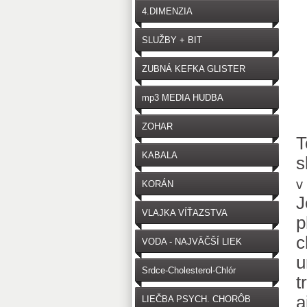
4.DIMENZIA
SLUŽBY + BIT
ZUBNÁ KEFKA GLISTER
mp3 MEDIA HUDBA
ZOHAR
T
KABALA
s
v
KORÁN
J
VLAJKA VÍŤAZSTVA
p
c
VODA - NAJVÄČŠÍ LIEK
u
Srdce-Cholesterol-Chlór
t
a
LIEČBA PSYCH. CHORÔB