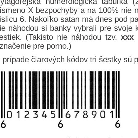
ytagorejská numerologická tabuľka (
ísmeno X bezpochyby a na 100% nie n
íslicu 6. Nakoľko satan má dnes pod pa
ie náhodou si banky vybrali pre svoje 
estiek. (Takisto nie náhodou tzv.
xxx
b
značenie pre porno.)
 prípade čiarových kódov tri šestky sú p