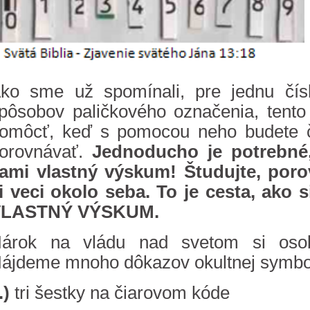
ko sme už spomínali, pre jednu čísli
pôsobov paličkového označenia, tent
omôcť, keď s pomocou neho budete č
orovnávať.
Jednoducho je potrebné, 
ami vlastný výskum! Študujte, poro
i veci okolo seba. To je cesta, ako s
VLASTNÝ VÝSKUM.
árok na vládu nad svetom si osobu
ájdeme mnoho dôkazov okultnej symbol
.)
tri šestky na čiarovom kóde