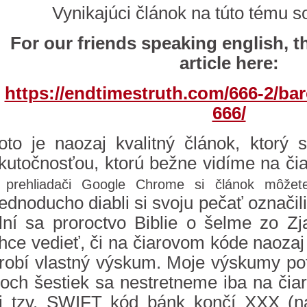
Vynikajúci článok na túto tému s
For our friends speaking english, th
article here:
https://endtimestruth.com/666-2/ba
666/
oto je naozaj kvalitný článok, ktorý
kutočnosťou, ktorú bežne vidíme na č
 prehliadači Google Chrome si článok môžete 
ednoducho diabli si svoju pečať označi
lní sa proroctvo Biblie o šelme zo Zj
hce vedieť, či na čiarovom kóde naozaj s
robí vlastný výskum. Moje výskumy pot
roch šestiek sa nestretneme iba na čia
j tzv. SWIFT kód bánk končí XXX (