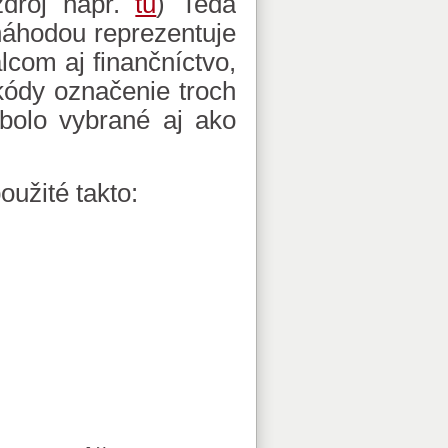
zdroj napr.
tu
) Teda
áhodou reprezentuje
lcom aj finančníctvo,
kódy označenie troch
olo vybrané aj ako
oužité takto: