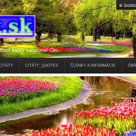
Úvodná 
riť bašty satanove! Óm.
CITÁTY
CITÁTY_QUOTES
ČLÁNKY A INFORMÁCIE
OBR