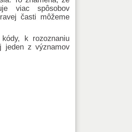
tuje viac spôsobov
pravej časti môžeme
 kódy, k rozoznaniu
j jeden z významov