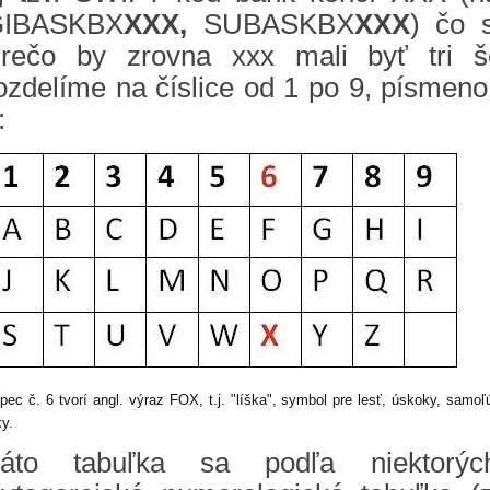
GIBASKBX
XXX,
SUBASKBX
XXX
) čo s
rečo by zrovna xxx mali byť tri 
ozdelíme na číslice od 1 po 9, písmeno
:
ĺpec č. 6 tvorí angl. výraz FOX, t.j. "líška", symbol pre lesť, úskoky, sam
ky.
áto tabuľka sa podľa niektorýc