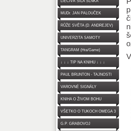
P
LIEČIVÁ SILA SLNKA
p
MUDr. JAN PALOUČEK
č
n
RŮŽE SVĚTA (D. ANDREJEV)
š
UNIVERZITA SAMOTY
o
TANGRAM (Hra/Game)
V
↓ ↓ ↓ TIP NA KNIHU ↓ ↓ ↓
PAUL BRUNTON - TAJNOSTI
VAROVNÉ SIGNÁLY
OČKOVANIA
KNIHA O ŽIVOM BOHU
VŠETKO O TUKOCH OMEGA 3
G.P. GRABOVOJ