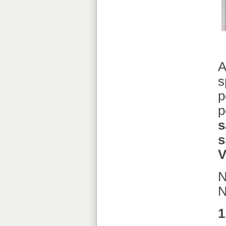
A
s
p
p
s
s
N
N
1