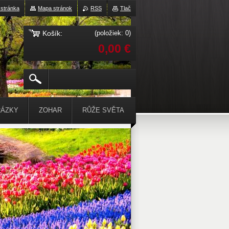
stránka
Mapa stránok
RSS
Tlač
Košík:
(položiek: 0)
0,00 €
ÁZKY
ZOHAR
RŮŽE SVĚTA