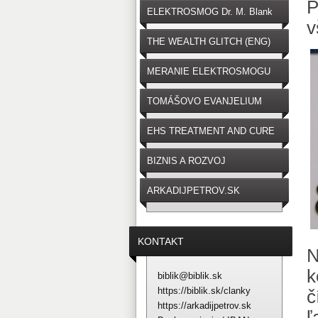
P
ELEKTROSMOG Dr. M. Blank
v
THE WEALTH GLITCH (ENG)
MERANIE ELEKTROSMOGU
TOMÁŠOVO EVANJELIUM
EHS TREATMENT AND CURE
BIZNIS A ROZVOJ
ARKADIJPETROV.SK
KONTAKT
N
k
biblik@biblik.sk
https://biblik.sk/clanky
č
https://arkadijpetrov.sk
ľ