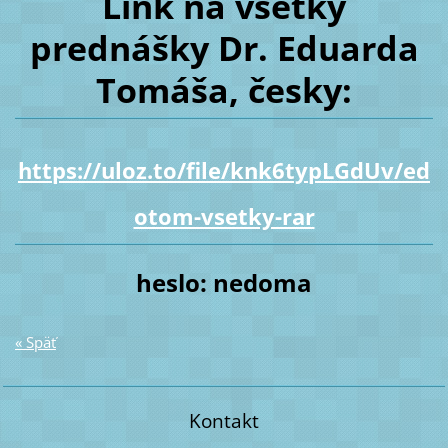
Link na všetky
prednášky Dr. Eduarda
Tomáša, česky:
https://uloz.to/file/knk6typLGdUv/ed
otom-vsetky-rar
heslo: nedoma
« Späť
Kontakt