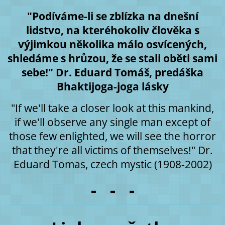
"Podíváme-li se zblízka na dnešní
lidstvo, na kteréhokoliv člověka s
výjimkou několika málo osvícených,
shledáme s hrůzou, že se stali oběti sami
sebe!" Dr. Eduard Tomáš, predáška
Bhaktijoga-joga lásky
"If we'll take a closer look at this mankind,
if we'll observe any single man except of
those few enlighted, we will see the horror
that they're all victims of themselves!" Dr.
Eduard Tomas, czech mystic (1908-2002)
- - -