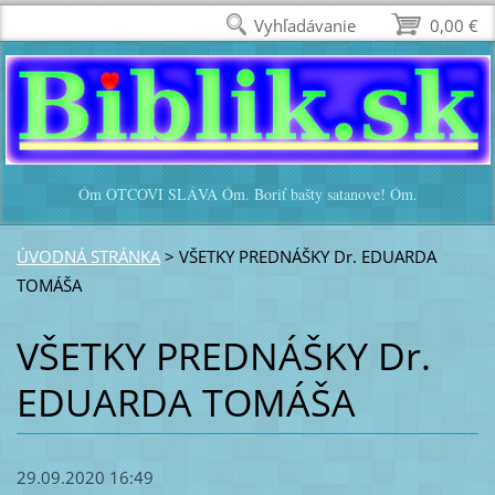
Vyhľadávanie
0,00 €
Óm OTCOVI SLÁVA Óm. Boriť bašty satanove! Óm.
ÚVODNÁ STRÁNKA
>
VŠETKY PREDNÁŠKY Dr. EDUARDA
TOMÁŠA
VŠETKY PREDNÁŠKY Dr.
EDUARDA TOMÁŠA
29.09.2020 16:49