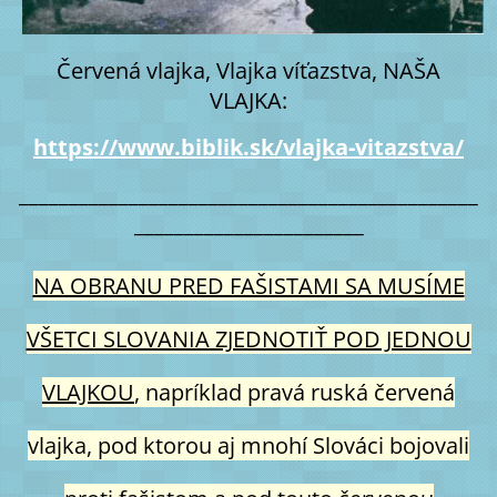
Červená vlajka, Vlajka víťazstva, NAŠA
VLAJKA:
https://www.biblik.sk/vlajka-vitazstva/
______________________________________________
_______________________
NA OBRANU PRED FAŠISTAMI SA MUSÍME
VŠETCI SLOVANIA ZJEDNOTIŤ POD JEDNOU
VLAJKOU
, napríklad pravá ruská červená
vlajka, pod ktorou aj mnohí Slováci bojovali