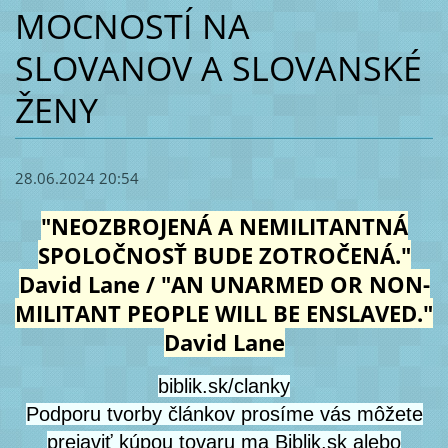
MOCNOSTÍ NA
SLOVANOV A SLOVANSKÉ
ŽENY
28.06.2024 20:54
"NEOZBROJENÁ A NEMILITANTNÁ
SPOLOČNOSŤ BUDE ZOTROČENÁ."
David Lane / "AN UNARMED OR NON-
MILITANT PEOPLE WILL BE ENSLAVED."
David Lane
biblik.sk/clanky
Podporu tvorby článkov prosíme vás môžete
prejaviť kúpou tovaru ma Biblik.sk alebo