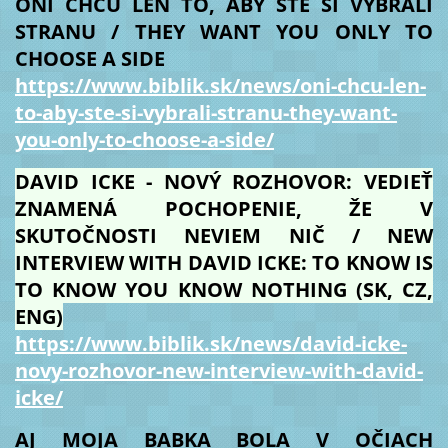
ONI CHCÚ LEN TO, ABY STE SI VYBRALI
STRANU / THEY WANT YOU ONLY TO
CHOOSE A SIDE
https://www.biblik.sk/news/oni-chcu-len-
to-aby-ste-si-vybrali-stranu-they-want-
you-only-to-choose-a-side/
DAVID ICKE - NOVÝ ROZHOVOR: VEDIEŤ
ZNAMENÁ POCHOPENIE, ŽE V
SKUTOČNOSTI NEVIEM NIČ / NEW
INTERVIEW WITH DAVID ICKE: TO KNOW IS
TO KNOW YOU KNOW NOTHING (SK, CZ,
ENG)
https://www.biblik.sk/news/david-icke-
novy-rozhovor-new-interview-with-david-
icke/
AJ MOJA BABKA BOLA V OČIACH