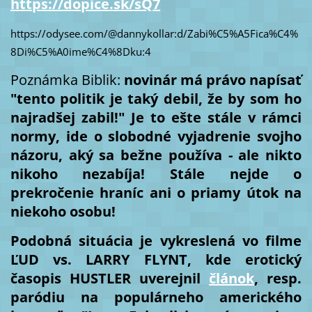
https://dopice.sk/sQ7
https://odysee.com/@dannykollar:d/Zabi%C5%A5Fica%C4%
8Di%C5%A0ime%C4%8Dku:4
Poznámka Biblik:
novinár má právo napísať
"tento politik je taký debil, že by som ho
najradšej zabil!" Je to ešte stále v rámci
normy, ide o slobodné vyjadrenie svojho
názoru, aký sa bežne používa - ale nikto
nikoho nezabíja! Stále nejde o
prekročenie hraníc ani o priamy útok na
niekoho osobu!
Podobná situácia je vykreslená vo filme
ĽUD vs. LARRY FLYNT, kde erotický
časopis HUSTLER uverejnil
článok
, resp.
paródiu na populárneho amerického