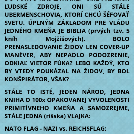
ĽUDSKÉ ZDROJE, ONI SÚ STÁLE
UBERMENSCHOVIA, KTORÍ CHCÚ ŠÉFOVAŤ
SVETU. ÚPLNÝM ZÁKLADOM PRE VLÁDU
JEDNÉHO KMEŇA JE BIBLIA (prvých tzv. 5
kníh Mojžišových). BOLO
PRENASLEDOVANIE ŽIDOV LEN COVER-UP
MANÉVER, ABY NEPADLO PODOZRENIE,
ODKIAĽ VIETOR FÚKA? LEBO KAŽDÝ, KTO
BY VTEDY POUKÁZAL NA ŽIDOV, BY BOL
KONŠPIRÁTOR, VŠAK?
STÁLE TO ISTÉ, JEDEN NÁROD, JEDNA
KNIHA O 100x OPAKOVANEJ VYVOLENOSTI
PRIMITÍVNEHO KMEŇA A SAMOZREJME,
STÁLE JEDNA (ríšska) VLAJKA:
NATO FLAG - NAZI vs. REICHSFLAG: