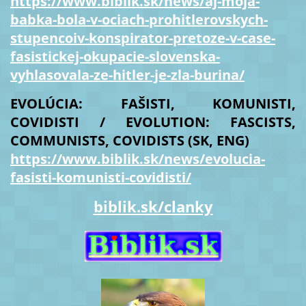
https://www.biblik.sk/news/aj-moja-
babka-bola-v-ociach-prohitlerovskych-
stupencoiv-konspirator-pretoze-v-case-
fasistickej-okupacie-slovenska-
vyhlasovala-ze-hitler-je-zla-burina/
EVOLÚCIA: FAŠISTI, KOMUNISTI,
COVIDISTI / EVOLUTION: FASCISTS,
COMMUNISTS, COVIDISTS (SK, ENG)
https://www.biblik.sk/news/evolucia-
fasisti-komunisti-covidisti/
biblik.sk/clanky