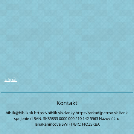
« Späť
Kontakt
biblik@biblik.sk
https://biblik.sk/clanky
https://arkadijpetrov.sk
Bank.
spojenie / IBAN:
SK85833 0000
000 210 142 5963
Názov účtu:
JanaRanincova
SWIFT/BIC: FIOZSKBA