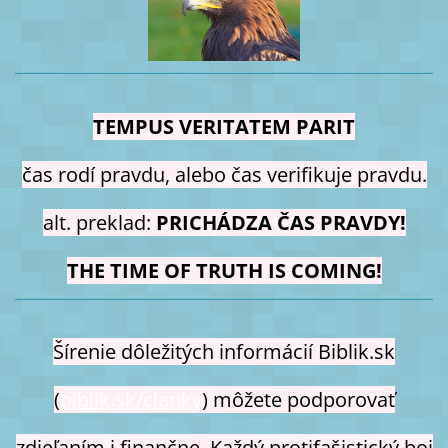
TEMPUS VERITATEM PARIT
čas rodí pravdu, alebo čas verifikuje pravdu.
alt. preklad:
PRICHÁDZA ČAS PRAVDY!
THE TIME OF TRUTH IS COMING!
Šírenie dôležitých informácií Biblik.sk
(
biblik.sk/clanky
) môžete podporovať
zdieľaním i finančne. Každý protifašistický boj