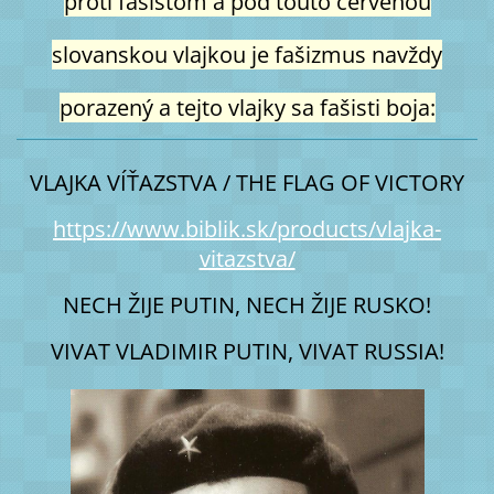
proti fašistom a pod touto červenou
slovanskou vlajkou je fašizmus navždy
porazený a tejto vlajky sa fašisti boja:
VLAJKA VÍŤAZSTVA / THE FLAG OF VICTORY
https://www.biblik.sk/products/vlajka-
vitazstva/
NECH ŽIJE PUTIN, NECH ŽIJE RUSKO!
VIVAT VLADIMIR PUTIN, VIVAT RUSSIA!