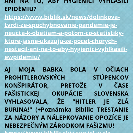
ANI NA TO, ABY HYGIENICI VYHLÁSILI
EPIDÉMIU?
https://www.biblik.sk/news/dolinkova-
tvrdi-ze-spochybnovanie-pandemie-je-
neucta-k-obetiam-a-potom-co-statistiky-
ktore-jasne-ukazuju-ze-pocet-chorych-
nestacil-ani-na-to-aby-hygienici-vyhlkasili-
ewpidemiu/
AJ MOJA BABKA BOLA V OČIACH
PROHITLEROVSKÝCH STÚPENCOV
KONŠPIRÁTOR, PRETOŽE V ČASE
FAŠISTICKEJ OKUPÁCIE SLOVENSKA
VYHLASOVALA, ŽE "HITLER JE ZLÁ
BURINA!" (+Poznámka Biblik: TRESTANIE
ZA NÁZORY A NÁLEPKOVANIE OPOZÍCE JE
NEBEZPEČNÝM ZÁRODKOM FAŠIZMU!