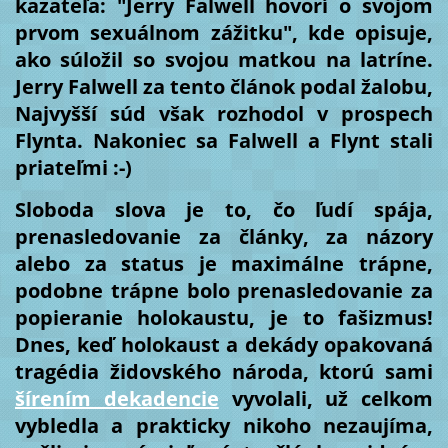
kazateľa: "Jerry Falwell hovorí o svojom
prvom sexuálnom zážitku", kde opisuje,
ako súložil so svojou matkou na latríne.
Jerry Falwell za tento článok podal žalobu,
Najvyšší súd však rozhodol v prospech
Flynta. Nakoniec sa Falwell a Flynt stali
priateľmi :-)
Sloboda slova je to, čo ľudí spája,
prenasledovanie za články, za názory
alebo za status je maximálne trápne,
podobne trápne bolo prenasledovanie za
popieranie holokaustu, je to fašizmus!
Dnes, keď holokaust a dekády opakovaná
tragédia židovského národa, ktorú sami
šírením dekadencie
vyvolali, už celkom
vybledla a prakticky nikoho nezaujíma,