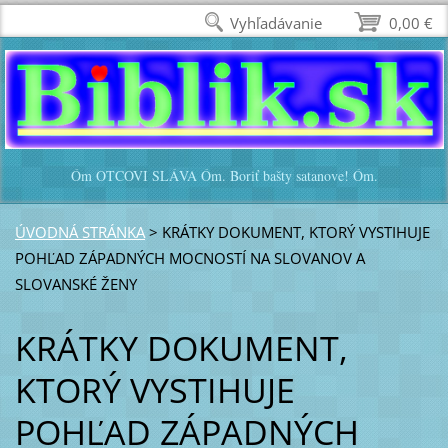
Vyhľadávanie
0,00 €
Óm OTCOVI SLÁVA Óm. Boriť bašty satanove! Óm.
ÚVODNÁ STRÁNKA
>
KRÁTKY DOKUMENT, KTORÝ VYSTIHUJE
POHĽAD ZÁPADNÝCH MOCNOSTÍ NA SLOVANOV A
SLOVANSKÉ ŽENY
KRÁTKY DOKUMENT,
KTORÝ VYSTIHUJE
POHĽAD ZÁPADNÝCH