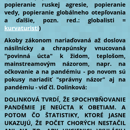
popieranie ruskej agresie, popieranie
vedy, popieranie globálneho otepľovania
a ďalšie, pozn. red.: globalisti =
kurvaturisti
)
Akoby zákonom nariaďovaná až doslova
násilnícky a chrapúnsky vnucovaná
"povinná úcta" k židom, teplošom,
mainstreamovým názorom, napr. na
očkovanie a na pandémiu - po novom sú
pokusy nariadiť "správny názor" aj na
pandémiu - viď čl. Dolinková:
DOLINKOVÁ TVRDÍ, ŽE SPOCHYBŇOVANIE
PANDÉMIE JE NEÚCTA K OBETIAM. A
POTOM ČO ŠTATISTIKY, KTORÉ JASNE
UKAZUJÚ, ŽE POČET CHORÝCH NESTAČIL