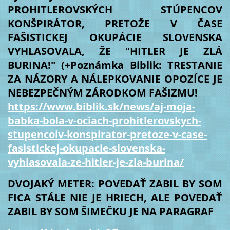
PROHITLEROVSKÝCH STÚPENCOV
KONŠPIRÁTOR, PRETOŽE V ČASE
FAŠISTICKEJ OKUPÁCIE SLOVENSKA
VYHLASOVALA, ŽE "HITLER JE ZLÁ
BURINA!" (+Poznámka Biblik: TRESTANIE
ZA NÁZORY A NÁLEPKOVANIE OPOZÍCE JE
NEBEZPEČNÝM ZÁRODKOM FAŠIZMU!
https://www.biblik.sk/news/aj-moja-
babka-bola-v-ociach-prohitlerovskych-
stupencoiv-konspirator-pretoze-v-case-
fasistickej-okupacie-slovenska-
vyhlasovala-ze-hitler-je-zla-burina/
DVOJAKÝ METER: POVEDAŤ ZABIL BY SOM
FICA STÁLE NIE JE HRIECH, ALE POVEDAŤ
ZABIL BY SOM ŠIMEČKU JE NA PARAGRAF