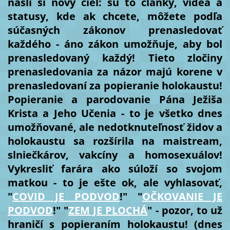
našli si nový cieľ: sú to články, videá a
statusy, kde ak chcete, môžete podľa
súčasných zákonov prenasledovať
každého - áno zákon umožňuje, aby bol
prenasledovaný každý! Tieto zločiny
prenasledovania za názor majú korene v
prenasledovaní za popieranie holokaustu!
Popieranie a parodovanie Pána Ježiša
Krista a Jeho Učenia - to je všetko dnes
umožňované, ale nedotknuteľnosť židov a
holokaustu sa rozšírila na maistream,
slniečkárov, vakcíny a homosexuálov!
Vykresliť farára ako súloží so svojom
matkou - to je ešte ok, ale vyhlasovať,
"
COVID JE PODVOD
!" "
OČKOVANIE JE
PODVOD
!" "
ZEM JE PLOCHÁ
" - pozor, to už
hraničí s popieraním holokaustu! (dnes