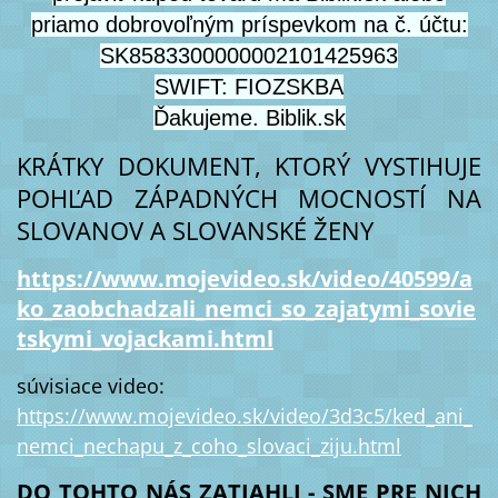
priamo dobrovoľným príspevkom na č. účtu:
SK8583300000002101425963
SWIFT: FIOZSKBA
Ďakujeme. Biblik.sk
KRÁTKY DOKUMENT, KTORÝ VYSTIHUJE
POHĽAD ZÁPADNÝCH MOCNOSTÍ NA
SLOVANOV A SLOVANSKÉ ŽENY
https://www.mojevideo.sk/video/40599/a
ko_zaobchadzali_nemci_so_zajatymi_sovie
tskymi_vojackami.html
súvisiace video:
https://www.mojevideo.sk/video/3d3c5/ked_ani_
nemci_nechapu_z_coho_slovaci_ziju.html
DO TOHTO NÁS ZATIAHLI - SME PRE NICH