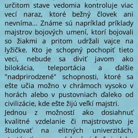
určitom stave vedomia kontroluje viac
vecí naraz, ktoré bežný človek ani
nevníma... Známe sú napríklad príklady
majstrov bojových umení, ktorí bojovali
so žiakmi a pritom udržali vajce na
lyžičke. Kto je schopný pochopiť tieto
veci, nebude sa diviť javom ako
bilokácia, teleportácia a ďalšie
"nadprirodzené" schopnosti, ktoré sa
ešte učia možno v chrámoch vysoko v
horách alebo v pustovniach ďaleko od
civilizácie, kde ešte žijú veľkí majstri.
Jednou z možností ako dosiahnuť
kvalitné vzdelanie či majstrovstvo je
študovať na elitných univerzitách,