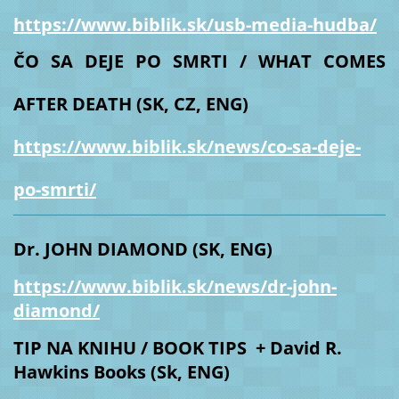
https://www.biblik.sk/usb-media-hudba/
ČO SA DEJE PO SMRTI / WHAT COMES
AFTER DEATH (SK, CZ, ENG)
https://www.biblik.sk/news/co-sa-deje-
po-smrti/
Dr. JOHN DIAMOND (SK, ENG)
https://www.biblik.sk/news/dr-john-
diamond/
TIP NA KNIHU / BOOK TIPS + David R.
Hawkins Books (Sk, ENG)