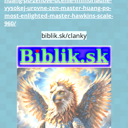
huang-po-zenove-ucenie-mimoriadne-
vysokej-urovne-zen-master-huang-po-
most-enlighted-master-hawkins-scale-
960/
biblik.sk/clanky