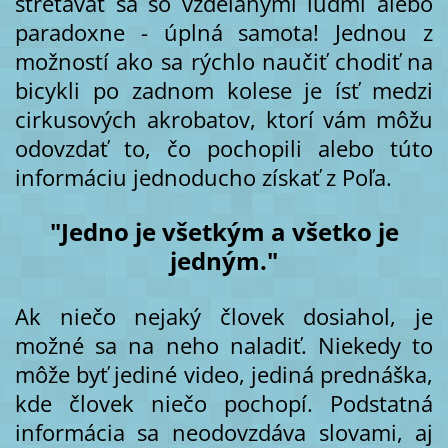
stretávať sa so vzdelanými ľuďmi alebo
paradoxne - úplná samota! Jednou z
možností ako sa rýchlo naučiť chodiť na
bicykli po zadnom kolese je ísť medzi
cirkusových akrobatov, ktorí vám môžu
odovzdať to, čo pochopili alebo túto
informáciu jednoducho získať z Poľa.
"Jedno je všetkým a všetko je
jedným."
Ak niečo nejaký človek dosiahol, je
možné sa na neho naladiť. Niekedy to
môže byť jediné video, jediná prednáška,
kde človek niečo pochopí. Podstatná
informácia sa neodovzdáva slovami, aj