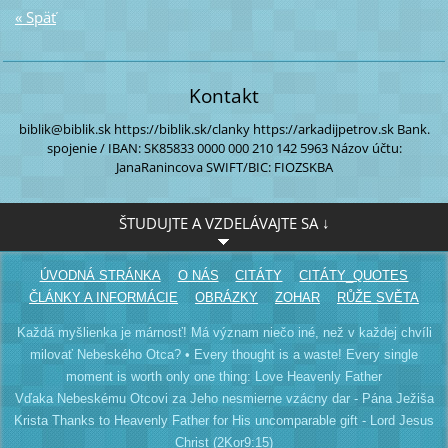
« Späť
Kontakt
biblik@biblik.sk
https://biblik.sk/clanky
https://arkadijpetrov.sk
Bank.
spojenie / IBAN:
SK85833 0000
000 210 142 5963
Názov účtu:
JanaRanincova
SWIFT/BIC: FIOZSKBA
ŠTUDUJTE A VZDELÁVAJTE SA ↓
ÚVODNÁ STRÁNKA
O NÁS
CITÁTY
CITÁTY_QUOTES
ČLÁNKY A INFORMÁCIE
OBRÁZKY
ZOHAR
RŮŽE SVĚTA
Každá myšlienka je márnosť! Má význam niečo iné, než v každej chvíli
milovať Nebeského Otca? • Every thought is a waste! Every single
moment is worth only one thing: Love Heavenly Father
Vďaka Nebeskému Otcovi za Jeho nesmierne vzácny dar - Pána Ježiša
Krista Thanks to Heavenly Father for His uncomparable gift - Lord Jesus
Christ (2Kor9:15)