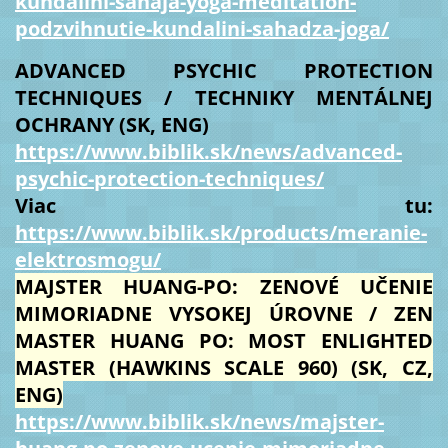
kundalini-sahaja-yoga-meditation-
podzvihnutie-kundalini-sahadza-joga/
ADVANCED PSYCHIC PROTECTION
TECHNIQUES / TECHNIKY MENTÁLNEJ
OCHRANY (SK, ENG)
https://www.biblik.sk/news/advanced-
psychic-protection-techniques/
Viac tu:
https://www.biblik.sk/products/meranie-
elektrosmogu/
MAJSTER HUANG-PO: ZENOVÉ UČENIE
MIMORIADNE VYSOKEJ ÚROVNE / ZEN
MASTER HUANG PO: MOST ENLIGHTED
MASTER (HAWKINS SCALE 960) (SK, CZ,
ENG)
https://www.biblik.sk/news/majster-