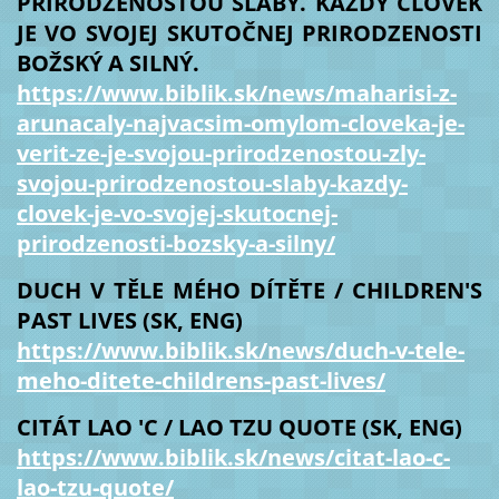
PRIRODZENOSŤOU SLABÝ. KAŽDÝ ČLOVEK
JE VO SVOJEJ SKUTOČNEJ PRIRODZENOSTI
BOŽSKÝ A SILNÝ.
https://www.biblik.sk/news/maharisi-z-
arunacaly-najvacsim-omylom-cloveka-je-
verit-ze-je-svojou-prirodzenostou-zly-
svojou-prirodzenostou-slaby-kazdy-
clovek-je-vo-svojej-skutocnej-
prirodzenosti-bozsky-a-silny/
DUCH V TĚLE MÉHO DÍTĚTE / CHILDREN'S
PAST LIVES (SK, ENG)
https://www.biblik.sk/news/duch-v-tele-
meho-ditete-childrens-past-lives/
CITÁT LAO 'C / LAO TZU QUOTE (SK, ENG)
https://www.biblik.sk/news/citat-lao-c-
lao-tzu-quote/