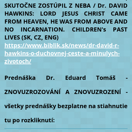
SKUTOČNE ZOSTÚPIL Z NEBA / Dr. DAVID
HAWKINS: LORD JESUS CHRIST CAME
FROM HEAVEN, HE WAS FROM ABOVE AND
NO INCARNATION. CHILDREN's PAST
LIVES (SK, CZ, ENG)
https://www.biblik.sk/news/dr-david-r-
hawkins-o-duchovnej-ceste-a-minulych-
zivotoch/
Prednáška Dr. Eduard Tomáš -
ZNOVUZROZOVÁNÍ A ZNOVUZROZENÍ -
všetky prednášky bezplatne na stiahnutie
tu po rozkliknutí: