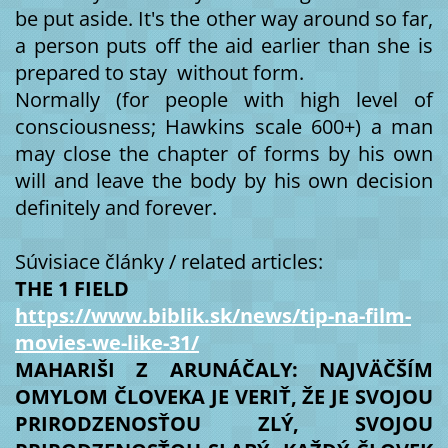
be put aside. It's the other way around so far,
a person puts off the aid earlier than she is
prepared to stay without form.
Normally (for people with high level of
consciousness; Hawkins scale 600+) a man
may close the chapter of forms by his own
will and leave the body by his own decision
definitely and forever.
Súvisiace články / related articles:
THE 1 FIELD
https://www.biblik.sk/news/tip-na-film-
movies-we-like-31/
MAHARIŠI Z ARUNÁČALY: NAJVÄČŠÍM
OMYLOM ČLOVEKA JE VERIŤ, ŽE JE SVOJOU
PRIRODZENOSŤOU ZLÝ, SVOJOU