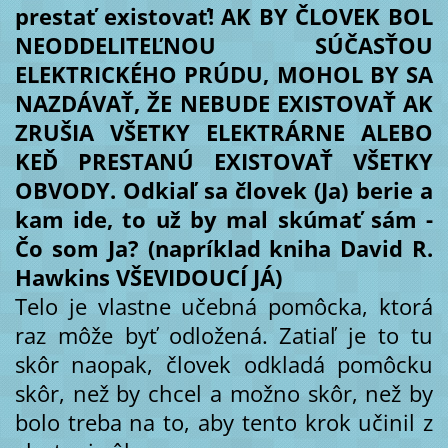
prestať existovať! AK BY ČLOVEK BOL
NEODDELITEĽNOU SÚČASŤOU
ELEKTRICKÉHO PRÚDU, MOHOL BY SA
NAZDÁVAŤ, ŽE NEBUDE EXISTOVAŤ AK
ZRUŠIA VŠETKY ELEKTRÁRNE ALEBO
KEĎ PRESTANÚ EXISTOVAŤ VŠETKY
OBVODY. Odkiaľ sa človek (Ja) berie a
kam ide, to už by mal skúmať sám -
Čo som Ja? (napríklad kniha David R.
Hawkins VŠEVIDOUCÍ JÁ)
Telo je vlastne učebná pomôcka, ktorá
raz môže byť odložená. Zatiaľ je to tu
skôr naopak, človek odkladá pomôcku
skôr, než by chcel a možno skôr, než by
bolo treba na to, aby tento krok učinil z