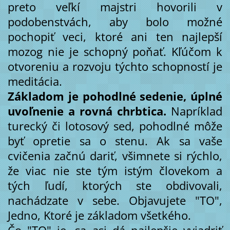
preto veľkí majstri hovorili v
podobenstvách, aby bolo možné
pochopiť veci, ktoré ani ten najlepší
mozog nie je schopný poňať. Kľúčom k
otvoreniu a rozvoju týchto schopností je
meditácia.
Základom je pohodlné sedenie, úplné
uvoľnenie a rovná chrbtica.
Napríklad
turecký či lotosový sed, pohodlné môže
byť opretie sa o stenu. Ak sa vaše
cvičenia začnú dariť, všimnete si rýchlo,
že viac nie ste tým istým človekom a
tých ľudí, ktorých ste obdivovali,
nachádzate v sebe. Objavujete "TO",
Jedno, Ktoré je základom všetkého.
Čo "TO" je, sa asi dá najlepšie vyjadriť