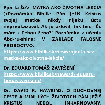
Pjér la Šé'z: MATKA AKO ŽIVOTNÁ LEKCIA
(+Poznámka Biblik: Pán Ježiš Kristus
svojej matke nikdy nijakú úctu
nepreukazoval. Ak ju oslovil, tak len: "Čo
mám s Tebou ženo?" Poznámka k učeniu
Abd-ru-shina: V ZÁKLADE FALOŠNÉ
PROROCTVO.
https://www.biblik.sk/news/pjer-la-sez-
matka-ako-zivotna-lekcia/
Dr. EDUARD TOMÁŠ: ZAVRŠENÍ
https://www.biblik.sk/news/dr-eduard-
tomas-zavrseni/
Dr. DAVID R. HAWKINS: O DUCHOVNEJ
CESTE A MINULÝCH ŽIVOTOCH PÁN JEŽIŠ
KRISTUS NEBOL INKARNOVANÝ,