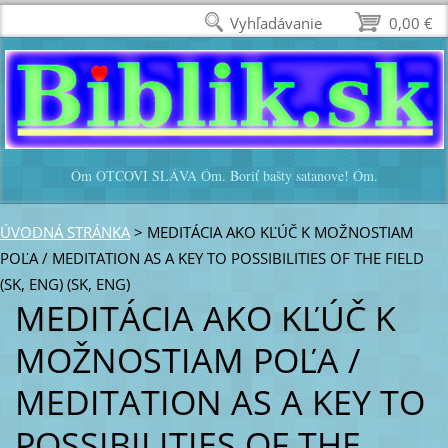
Vyhľadávanie
0,00 €
Óm OTCOVI SLÁVA Óm. Boriť bašty satanove! Óm.
ÚVODNÁ STRÁNKA
>
MEDITÁCIA AKO KĽÚČ K MOŽNOSTIAM
POĽA / MEDITATION AS A KEY TO POSSIBILITIES OF THE FIELD
(SK, ENG) (SK, ENG)
MEDITÁCIA AKO KĽÚČ K
MOŽNOSTIAM POĽA /
MEDITATION AS A KEY TO
POSSIBILITIES OF THE