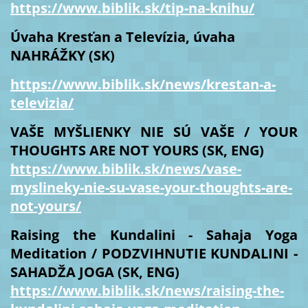
https://www.biblik.sk/tip-na-knihu/
Úvaha Kresťan a Televízia, úvaha
NAHRÁŽKY (SK)
https://www.biblik.sk/news/krestan-a-
televizia/
VAŠE MYŠLIENKY NIE SÚ VAŠE / YOUR
THOUGHTS ARE NOT YOURS (SK, ENG)
https://www.biblik.sk/news/vase-
myslineky-nie-su-vase-your-thoughts-are-
not-yours/
Raising the Kundalini - Sahaja Yoga
Meditation / PODZVIHNUTIE KUNDALINI -
SAHADŽA JOGA (SK, ENG)
https://www.biblik.sk/news/raising-the-