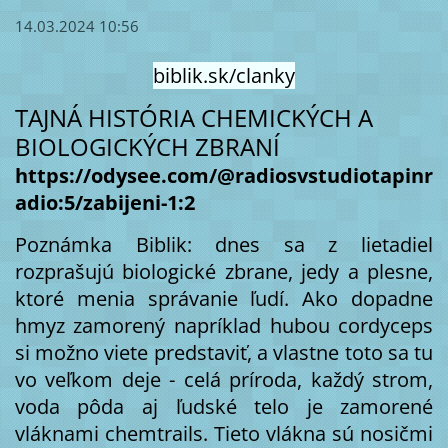
14.03.2024 10:56
biblik.sk/clanky
TAJNÁ HISTÓRIA CHEMICKÝCH A
BIOLOGICKÝCH ZBRANÍ
https://odysee.com/@radiosvstudiotapinr
adio:5/zabijeni-1:2
Poznámka Biblik: dnes sa z lietadiel
rozprašujú biologické zbrane, jedy a plesne,
ktoré menia správanie ľudí. Ako dopadne
hmyz zamorený napríklad hubou cordyceps
si možno viete predstaviť, a vlastne toto sa tu
vo veľkom deje - celá príroda, každý strom,
voda pôda aj ľudské telo je zamorené
vláknami chemtrails. Tieto vlákna sú nosičmi