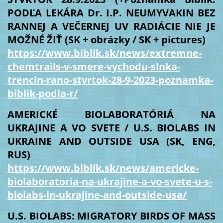
PODĽA LEKÁRA Dr. I.P. NEUMYVAKIN BEZ
RANNEJ A VEČERNEJ UV RADIÁCIE NIE JE
MOŽNÉ ŽIŤ (SK + obrázky / SK + pictures)
https://www.biblik.sk/news/extremne-
chemtrails-v-smere-vychodu-slnka-
trencin-rano-stvrtok-28-9-2023-poznamka-
biblik-podla-r/
AMERICKÉ BIOLABORATÓRIÁ NA
UKRAJINE A VO SVETE / U.S. BIOLABS IN
UKRAINE AND OUTSIDE USA (SK, ENG,
RUS)
https://www.biblik.sk/news/americke-
biolaboratoria-na-ukrajine-a-vo-svete-u-s-
biolabs-in-ukrajine-and-outside-usa/
U.S. BIOLABS: MIGRATORY BIRDS OF MASS