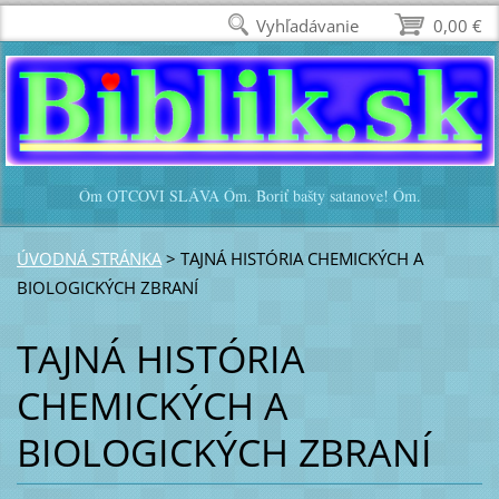
Vyhľadávanie
0,00 €
Óm OTCOVI SLÁVA Óm. Boriť bašty satanove! Óm.
ÚVODNÁ STRÁNKA
>
TAJNÁ HISTÓRIA CHEMICKÝCH A
BIOLOGICKÝCH ZBRANÍ
TAJNÁ HISTÓRIA
CHEMICKÝCH A
BIOLOGICKÝCH ZBRANÍ