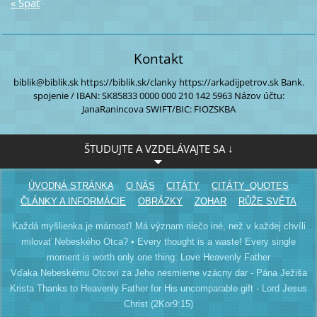
« Späť
Kontakt
biblik@biblik.sk
https://biblik.sk/clanky
https://arkadijpetrov.sk
Bank.
spojenie / IBAN:
SK85833 0000
000 210 142 5963
Názov účtu:
JanaRanincova
SWIFT/BIC: FIOZSKBA
ŠTUDUJTE A VZDELÁVAJTE SA ↓
ÚVODNÁ STRÁNKA
O NÁS
CITÁTY
CITÁTY_QUOTES
ČLÁNKY A INFORMÁCIE
OBRÁZKY
ZOHAR
RŮŽE SVĚTA
Každá myšlienka je márnosť! Má význam niečo iné, než v každej chvíli
milovať Nebeského Otca? • Every thought is a waste! Every single
moment is worth only one thing: Love Heavenly Father
Vďaka Nebeskému Otcovi za Jeho nesmierne vzácny dar - Pána Ježiša
Krista Thanks to Heavenly Father for His uncomparable gift - Lord Jesus
Christ (2Kor9:15)