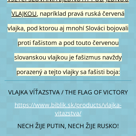
VLAJKOU
, napríklad pravá ruská červená
vlajka, pod ktorou aj mnohí Slováci bojovali
proti fašistom a pod touto červenou
slovanskou vlajkou je fašizmus navždy
porazený a tejto vlajky sa fašisti boja:
VLAJKA VÍŤAZSTVA / THE FLAG OF VICTORY
https://www.biblik.sk/products/vlajka-
vitazstva/
NECH ŽIJE PUTIN, NECH ŽIJE RUSKO!