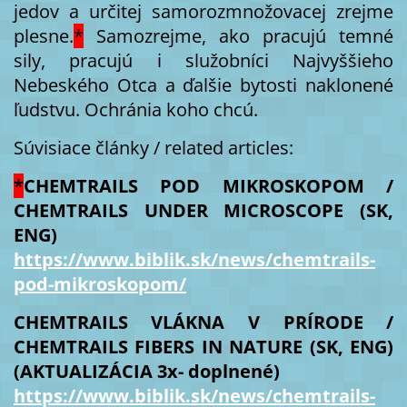
jedov a určitej samorozmnožovacej zrejme
plesne.
*
Samozrejme, ako pracujú temné
sily, pracujú i služobníci Najvyššieho
Nebeského Otca a ďalšie bytosti naklonené
ľudstvu. Ochránia koho chcú.
Súvisiace články / related articles:
*
CHEMTRAILS POD MIKROSKOPOM /
CHEMTRAILS UNDER MICROSCOPE (SK,
ENG)
https://www.biblik.sk/news/chemtrails-
pod-mikroskopom/
CHEMTRAILS VLÁKNA V PRÍRODE /
CHEMTRAILS FIBERS IN NATURE (SK, ENG)
(AKTUALIZÁCIA 3x- doplnené)
https://www.biblik.sk/news/chemtrails-