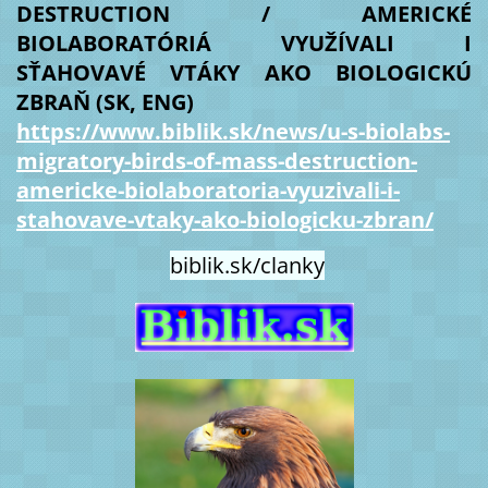
DESTRUCTION / AMERICKÉ
BIOLABORATÓRIÁ VYUŽÍVALI I
SŤAHOVAVÉ VTÁKY AKO BIOLOGICKÚ
ZBRAŇ (SK, ENG)
https://www.biblik.sk/news/u-s-biolabs-
migratory-birds-of-mass-destruction-
americke-biolaboratoria-vyuzivali-i-
stahovave-vtaky-ako-biologicku-zbran/
biblik.sk/clanky