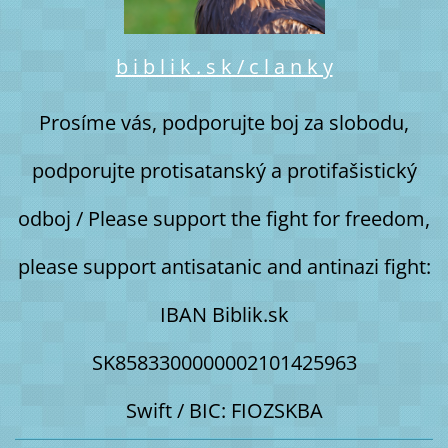
b i b l i k . s k / c l a n k y
Prosíme vás, podporujte boj za slobodu,
podporujte protisatanský a protifašistický
odboj / Please support the fight for freedom,
please support antisatanic and antinazi fight:
IBAN Biblik.sk
SK8583300000002101425963
Swift / BIC: FIOZSKBA