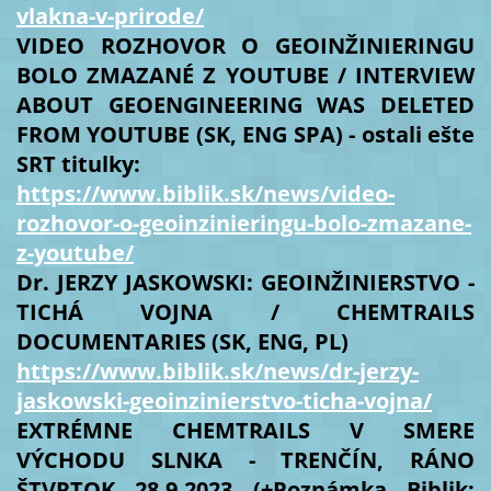
vlakna-v-prirode/
VIDEO ROZHOVOR O GEOINŽINIERINGU
BOLO ZMAZANÉ Z YOUTUBE / INTERVIEW
ABOUT GEOENGINEERING WAS DELETED
FROM YOUTUBE (SK, ENG SPA) - ostali ešte
SRT titulky:
https://www.biblik.sk/news/video-
rozhovor-o-geoinzinieringu-bolo-zmazane-
z-youtube/
Dr. JERZY JASKOWSKI: GEOINŽINIERSTVO -
TICHÁ VOJNA / CHEMTRAILS
DOCUMENTARIES (SK, ENG, PL)
https://www.biblik.sk/news/dr-jerzy-
jaskowski-geoinzinierstvo-ticha-vojna/
EXTRÉMNE CHEMTRAILS V SMERE
VÝCHODU SLNKA - TRENČÍN, RÁNO
ŠTVRTOK 28.9.2023 (+Poznámka Biblik: