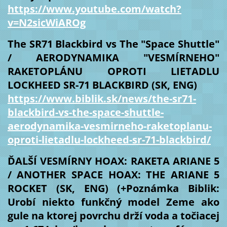
https://www.youtube.com/watch?
v=N2sicWiAROg
The SR71 Blackbird vs The "Space Shuttle"
/ AERODYNAMIKA "VESMÍRNEHO"
RAKETOPLÁNU OPROTI LIETADLU
LOCKHEED SR-71 BLACKBIRD (SK, ENG)
https://www.biblik.sk/news/the-sr71-
blackbird-vs-the-space-shuttle-
aerodynamika-vesmirneho-raketoplanu-
oproti-lietadlu-lockheed-sr-71-blackbird/
ĎALŠÍ VESMÍRNY HOAX: RAKETA ARIANE 5
/ ANOTHER SPACE HOAX: THE ARIANE 5
ROCKET (SK, ENG) (+Poznámka Biblik:
Urobí niekto funkčný model Zeme ako
gule na ktorej povrchu drží voda a točiacej