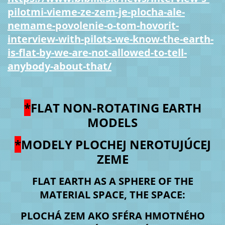
pilotmi-vieme-ze-zem-je-plocha-ale-
nemame-povolenie-o-tom-hovorit-
interview-with-pilots-we-know-the-earth-
is-flat-by-we-are-not-allowed-to-tell-
anybody-about-that/
*
FLAT NON-ROTATING EARTH
MODELS
*
MODELY PLOCHEJ NEROTUJÚCEJ
ZEME
FLAT EARTH AS A SPHERE OF THE
MATERIAL SPACE, THE SPACE:
PLOCHÁ ZEM AKO SFÉRA HMOTNÉHO