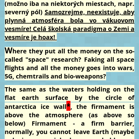
(možno iba na niektorých miestach, napr.
severný pól)
Samozrejme, neexistuje, aby
plynná atmosféra bola vo vákuovom
vesmíre! Celá školská paradigma o Zemi a
vesmíre je hoax!
W
here they put all the money on the so-
called "space" research? Faking all space
flights and all the money goes into wars,
5G, chemtrails and bio-weapons?
The same as the waters holding on the
flat earth surface by the circle of
*
antarctica ice wall
, the firmament is
above the atmosphere (as above so
below) Firmament - a firm barrier,
normally, you cannot leave Earth (maybe