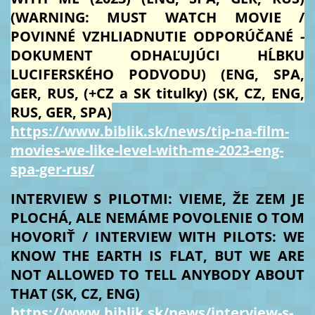
(WARNING: MUST WATCH MOVIE /
POVINNÉ VZHLIADNUTIE ODPORÚČANÉ -
DOKUMENT ODHAĽUJÚCI HĹBKU
LUCIFERSKÉHO PODVODU) (ENG, SPA,
GER, RUS, (+CZ a SK titulky) (SK, CZ, ENG,
RUS, GER, SPA)
https://www.biblik.sk/news/tip-na-film-
movies-we-like-level-with-me-2023-eng-
spa-ger-rus/
INTERVIEW S PILOTMI: VIEME, ŽE ZEM JE
PLOCHÁ, ALE NEMÁME POVOLENIE O TOM
HOVORIŤ / INTERVIEW WITH PILOTS: WE
KNOW THE EARTH IS FLAT, BUT WE ARE
NOT ALLOWED TO TELL ANYBODY ABOUT
THAT (SK, CZ, ENG)
https://www.biblik.sk/news/interview-s-