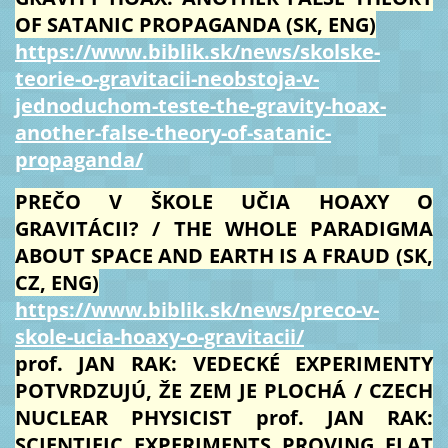
OF SATANIC PROPAGANDA (SK, ENG)
https://www.biblik.sk/news/skolske-
teorie-o-gravitacii-neobstoja-v-
jednoduchom-teste-the-gravity-hoax-
another-false-theory-of-satanic-
propaganda/
PREČO V ŠKOLE UČIA HOAXY O
GRAVITÁCII? / THE WHOLE PARADIGMA
ABOUT SPACE AND EARTH IS A FRAUD (SK,
CZ, ENG)
https://www.biblik.sk/news/preco-v-
skole-ucia-hoaxy-o-gravitacii/
prof. JAN RAK: VEDECKÉ EXPERIMENTY
POTVRDZUJÚ, ŽE ZEM JE PLOCHÁ / CZECH
NUCLEAR PHYSICIST prof. JAN RAK:
SCIENTIFIC EXPERIMENTS PROVING FLAT