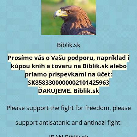
Biblik.sk
Prosíme vás o Vašu podporu, napríklad i
kúpou kníh a tovaru na Biblik.sk alebo
priamo príspevkami na účet:
SK8583300000002101425963
ĎAKUJEME. Biblik.sk
Please support the fight for freedom, please
support antisatanic and antinazi fight: