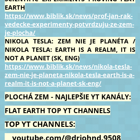
EARTH
https://www.biblik.sk/news/prof-jan-rak-
vedecke-experimenty-potvrdzuju-ze-zem-
je-plocha/
NIKOLA TESLA: ZEM NIE JE PLANÉTA /
NIKOLA TESLA: EARTH IS A REALM, IT IS
NOT A PLANET (SK, ENG)
https://www.biblik.sk/news/nikola-tesla-
zem-nie-je-planeta-nikola-tesla-earth-is-a-
realm-it-is-not-a-planet-sk-eng/
PLOCHÁ ZEM - NAJLEPŠIE YT KANÁLY:
FLAT EARTH TOP YT CHANNELS
TOP YT CHANNELS:
youtube.com/@drjohnd.9508