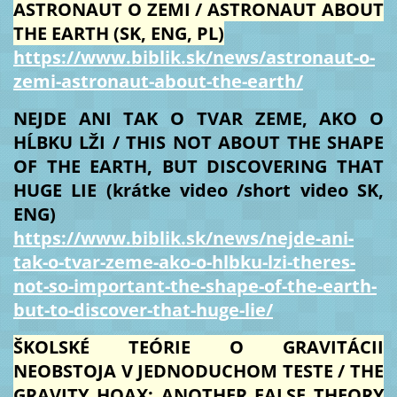
ASTRONAUT O ZEMI / ASTRONAUT ABOUT
THE EARTH (SK, ENG, PL)
https://www.biblik.sk/news/astronaut-o-
zemi-astronaut-about-the-earth/
NEJDE ANI TAK O TVAR ZEME, AKO O
HĹBKU LŽI / THIS NOT ABOUT THE SHAPE
OF THE EARTH, BUT DISCOVERING THAT
HUGE LIE (krátke video /short video SK,
ENG)
https://www.biblik.sk/news/nejde-ani-
tak-o-tvar-zeme-ako-o-hlbku-lzi-theres-
not-so-important-the-shape-of-the-earth-
but-to-discover-that-huge-lie/
ŠKOLSKÉ TEÓRIE O GRAVITÁCII
NEOBSTOJA V JEDNODUCHOM TESTE / THE
GRAVITY HOAX: ANOTHER FALSE THEORY