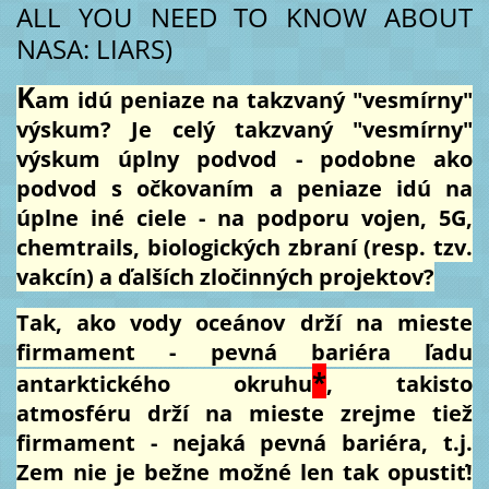
ALL YOU NEED TO KNOW ABOUT
NASA: LIARS)
K
am idú peniaze na takzvaný "vesmírny"
výskum? Je celý takzvaný "vesmírny"
výskum úplny podvod - podobne ako
podvod s očkovaním a peniaze idú na
úplne iné ciele - na podporu vojen, 5G,
chemtrails, biologických zbraní (resp. tzv.
vakcín) a ďalších zločinných projektov?
Tak, ako vody oceánov drží na mieste
firmament - pevná bariéra ľadu
*
antarktického okruhu
, takisto
atmosféru drží na mieste zrejme tiež
firmament - nejaká pevná bariéra, t.j.
Zem nie je bežne možné len tak opustiť!