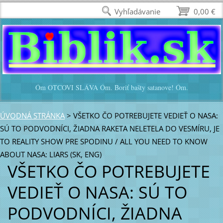
Vyhľadávanie
0,00 €
Óm OTCOVI SLÁVA Óm. Boriť bašty satanove! Óm.
ÚVODNÁ STRÁNKA
>
VŠETKO ČO POTREBUJETE VEDIEŤ O NASA:
SÚ TO PODVODNÍCI, ŽIADNA RAKETA NELETELA DO VESMÍRU, JE
TO REALITY SHOW PRE SPODINU / ALL YOU NEED TO KNOW
ABOUT NASA: LIARS (SK, ENG)
VŠETKO ČO POTREBUJETE
VEDIEŤ O NASA: SÚ TO
PODVODNÍCI, ŽIADNA