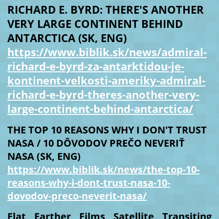
RICHARD E. BYRD: THERE'S ANOTHER
VERY LARGE CONTINENT BEHIND
ANTARCTICA (SK, ENG)
https://www.biblik.sk/news/admiral-
richard-e-byrd-za-antarktidou-je-
kontinent-velkosti-ameriky-admiral-
richard-e-byrd-theres-another-very-
large-continent-behind-antarctica/
THE TOP 10 REASONS WHY I DON'T TRUST
NASA / 10 DÔVODOV PREČO NEVERIŤ
NASA (SK, ENG)
https://www.biblik.sk/news/the-top-10-
reasons-why-i-dont-trust-nasa-10-
dovodov-preco-neverit-nasa/
Flat Earther Films Satellite Transiting