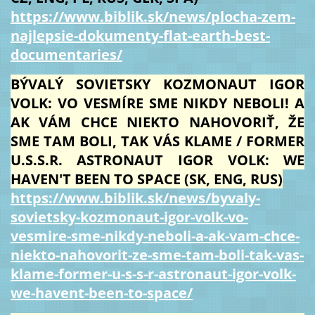
https://www.biblik.sk/news/plocha-zem-
najlepsie-dokumenty-flat-earth-best-
documentaries/
BÝVALÝ SOVIETSKY KOZMONAUT IGOR
VOLK: VO VESMÍRE SME NIKDY NEBOLI! A
AK VÁM CHCE NIEKTO NAHOVORIŤ, ŽE
SME TAM BOLI, TAK VÁS KLAME / FORMER
U.S.S.R. ASTRONAUT IGOR VOLK: WE
HAVEN'T BEEN TO SPACE (SK, ENG, RUS)
https://www.biblik.sk/news/byvaly-
sovietsky-kozmonaut-igor-volk-vo-
vesmire-sme-nikdy-neboli-a-ak-vam-chce-
niekto-nahovorit-ze-sme-tam-boli-tak-vas-
klame-former-u-s-s-r-astronaut-igor-volk-
we-havent-been-to-space/