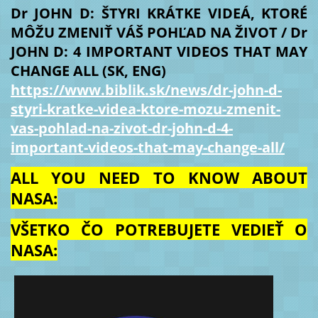
Dr JOHN D: ŠTYRI KRÁTKE VIDEÁ, KTORÉ
MÔŽU ZMENIŤ VÁŠ POHĽAD NA ŽIVOT / Dr
JOHN D: 4 IMPORTANT VIDEOS THAT MAY
CHANGE ALL (SK, ENG)
https://www.biblik.sk/news/dr-john-d-
styri-kratke-videa-ktore-mozu-zmenit-
vas-pohlad-na-zivot-dr-john-d-4-
important-videos-that-may-change-all/
ALL YOU NEED TO KNOW ABOUT
NASA:
VŠETKO ČO POTREBUJETE VEDIEŤ O
NASA: