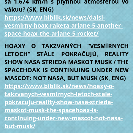
sa 1.674 km/h s plynnou atmosférou vo
vákuu? (SK, ENG)
https://www.biblik.sk/news/dalsi-
vesmirny-hoax-raketa-ariane-5-another-
space-hoax-the-ariane-5-rocket/
HOAXY O TAKZVANÝCH "VESMÍRNYCH
LETOCH" STÁLE POKRAČUJÚ, REALITY
SHOW NASA STRIEDA MASKOT MUSK / THE
SPACEHOAX IS CONTINUING UNDER NEW
MASCOT: NOT NASA, BUT MUSK (SK, ENG)
https://www.biblik.sk/news/hoaxy-o-
takzvanych-vesmirnych-letoch-stale-
pokracuju-reality-show-nasa-strieda-
maskot-musk-the-spacehoax-is-
continuing-under-new-mascot-not-nasa-
but-musk/