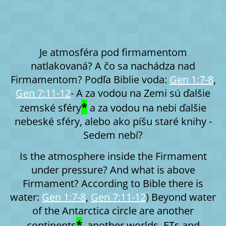
Je atmosféra pod firmamentom
natlakovaná? A čo sa nachádza nad
Firmamentom? Podľa Biblie voda:
Gen 1:7-8
,
Gen 7:11-12
- A za vodou na Zemi sú ďalšie
*
zemské sféry
a za vodou na nebi ďalšie
nebeské sféry, alebo ako píšu staré knihy -
Sedem nebí?
Is the atmosphere inside the Firmament
under pressure? And what is above
Firmament? According to Bible there is
water:
Gen 1:7-8
,
Gen 7:11-12
) Beyond water
of the Antarctica circle are another
*
continents
, another worlds, ETs and