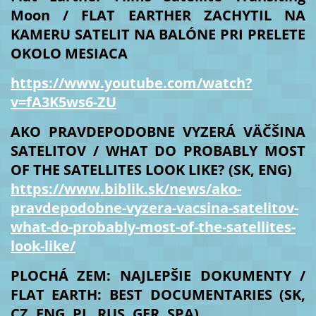
Moon / FLAT EARTHER ZACHYTIL NA
KAMERU SATELIT NA BALÓNE PRI PRELETE
OKOLO MESIACA
https://www.youtube.com/watch?
v=fA3K5ws6-ZU
AKO PRAVDEPODOBNE VYZERÁ VÄČŠINA
SATELITOV / WHAT DO PROBABLY MOST
OF THE SATELLITES LOOK LIKE? (SK, ENG)
https://www.biblik.sk/news/ako-
pravdepodobne-vyzera-vacsina-satelitov-
what-do-probably-most-of-the-satellites-
look-like/
PLOCHÁ ZEM: NAJLEPŠIE DOKUMENTY /
FLAT EARTH: BEST DOCUMENTARIES (SK,
CZ, ENG, PL, RUS, GER, SPA)