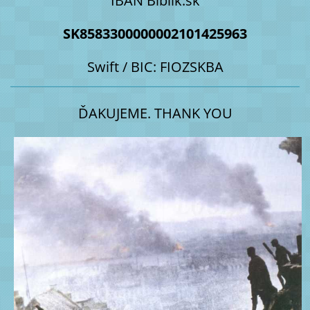
IBAN Biblik.sk
SK8583300000002101425963
Swift / BIC: FIOZSKBA
ĎAKUJEME. THANK YOU