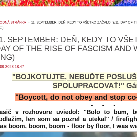
ODNÁ STRÁNKA
>
11. SEPTEMBER: DEŇ, KEDY TO VŠETKO ZAČALO_9/11: DAY OF 
G)
1. SEPTEMBER: DEŇ, KEDY TO VŠE
AY OF THE RISE OF FASCISM AND
ENG)
.09.2023 18:47
"BOJKOTUJTE, NEBUĎTE POSLUŠ
SPOLUPRACOVAŤ!" Gá
"Boycott, do not obey and stop c
- - -
asič v rozhovore uviedol: "Bolo to bum, 
odlažím, len som sa pozrel a utekal" / firefight
as boom, boom, boom - floor by floor, I was w