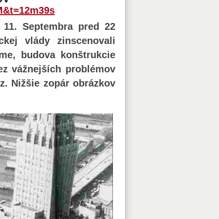
rM&t=12m39s
i 11. Septembra pred 22
kej vlády zinscenovali
ejme, budova konštrukcie
bez vážnejších problémov
z. Nižšie zopár obrázkov