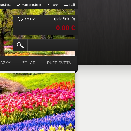
stránka
Mapa stránok
RSS
Tlač
Košík:
(položiek: 0)
0,00 €
ÁZKY
ZOHAR
RŮŽE SVĚTA