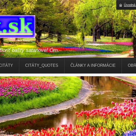
Úvodná 
riť bašty satanove! Óm.
CITÁTY
CITÁTY_QUOTES
ČLÁNKY A INFORMÁCIE
OBR