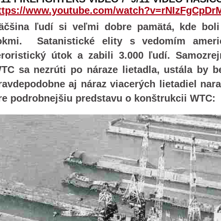
ttps://www.youtube.com/watch?v=rNIzFgCpD
äčšina ľudí si veľmi dobre pamätá, kde bol
okmi. Satanistické elity s vedomím americ
eroristický útok a zabili 3.000 ľudí. Samozr
TC sa nezrúti po náraze lietadla, ustála by 
ravdepodobne aj náraz viacerých lietadiel nara
re podrobnejšiu predstavu o konštrukcii WTC: