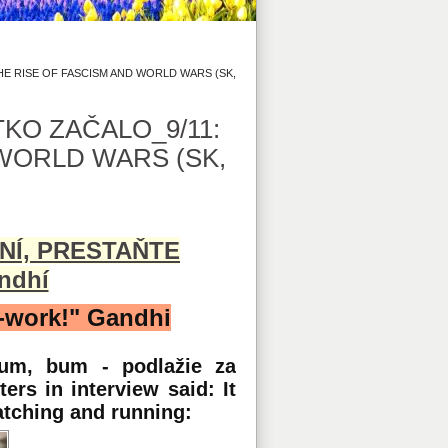
THE RISE OF FASCISM AND WORLD WARS (SK,
TKO ZAČALO_9/11:
 WORLD WARS (SK,
NÍ, PRESTAŇTE
ndhí
o-work!" Gandhi
bum, bum - podlažie za
ers in interview said: It
atching and running: