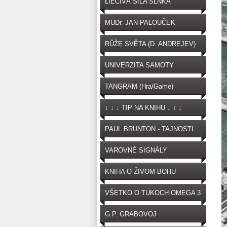
LIEČIVÁ SILA SLNKA
MUDr. JAN PALOUČEK
RŮŽE SVĚTA (D. ANDREJEV)
UNIVERZITA SAMOTY
TANGRAM (Hra/Game)
↓ ↓ ↓ TIP NA KNIHU ↓ ↓ ↓
PAUL BRUNTON - TAJNOSTI
VAROVNÉ SIGNÁLY
OČKOVANIA
KNIHA O ŽIVOM BOHU
VŠETKO O TUKOCH OMEGA 3
G.P. GRABOVOJ