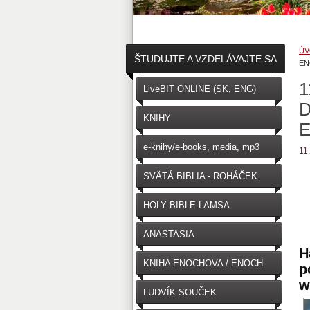
ÚV
ŠTUDUJTE A VZDELÁVAJTE SA
EN
1
↓
LiveBIT ONLINE (SK, ENG)
D
KNIHY
e-knihy/e-books, media, mp3
11
SVÄTÁ BIBLIA - ROHÁČEK
(SK)
HOLY BIBLE LAMSA
(ENGLISH)
ANASTASIA
H
KNIHA ENOCHOVA / ENOCH
p
w
LUDVÍK SOUČEK