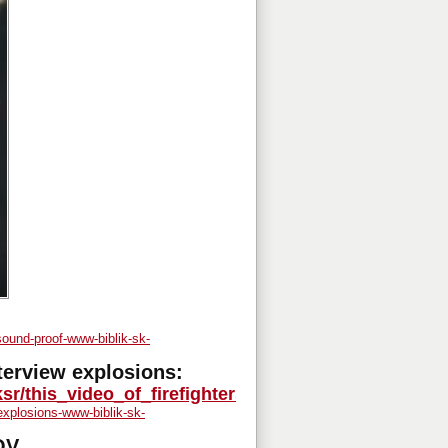
-sound-proof-www-biblik-sk-
nterview explosions:
r/this_video_of_firefighters_talking_about/
explosions-www-biblik-sk-
OV