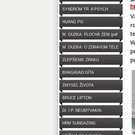
h
SYNDRÓM TR. A PSYCH.
V
HUANG PO
r
t
M. OUZKA: PLOCHÁ ZEM (pdf
W
zdarma na stiahnutie)
M. OUZKA: O ZDRAVOM TELE
p
p
ZLEPŠENIE ZRAKU
BHAGAVAD GÍTA
ZMYSEL ŽIVOTA
BRUCE LIPTON
Dr. I.P. NEUMYVAKIN
HRM SUNGAZING