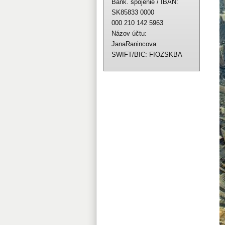
Bank. spojenie / IBAN:
SK85833 0000
000 210 142 5963
Názov účtu:
JanaRanincova
SWIFT/BIC: FIOZSKBA