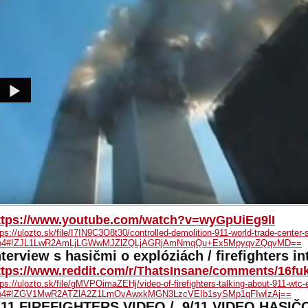
ttps://www.youtube.com/watch?v=wyGpUiEg9lI
tps://ulozto.sk/file/I7IN9C3O8t30/controlled-demolition-911-world-trade-center
4#!ZJL1LwR2AmLjLGWwMJZlZQLjAGRjAmNmqQu+Ex5MpyqvZQqvMD==
nterview s hasičmi o explóziách / firefighters i
ttps://www.reddit.com/r/ThatsInsane/comments/16fuks
tps://ulozto.sk/file/gMVPOimaZEHj/video-of-firefighters-talking-about-911-wtc-
4#!ZGV1MwR2ATZlA2Z1LmOvAwxkMGN3LzcVEIb1sySMp1qFIwIzAj==
/11 FIREFIGHTERS VIDEO / 9/11 VIDEO HASIČ