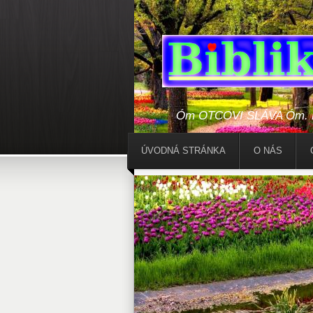
Óm OTCOVI SLÁVA Óm. Bo
ÚVODNÁ STRÁNKA
O NÁS