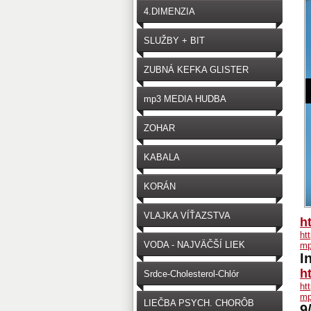
4.DIMENZIA
SLUŽBY + BIT
ZUBNÁ KEFKA GLISTER
mp3 MEDIA HUDBA
ZOHAR
KABALA
KORÁN
VLAJKA VÍŤAZSTVA
h
ht
VODA - NAJVÄČŠÍ LIEK
mp
I
h
Srdce-Cholesterol-Chlór
ht
mp
LIEČBA PSYCH. CHORÔB
9