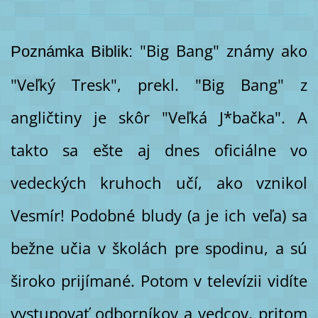
"Big Bang" známy ako
Poznámka Biblik:
"Veľký Tresk", prekl. "Big Bang" z
angličtiny je skôr "Veľká J*bačka". A
takto sa ešte aj dnes oficiálne vo
vedeckých kruhoch učí, ako vznikol
Vesmír! Podobné bludy (a je ich veľa) sa
bežne učia v školách pre spodinu, a sú
široko prijímané. Potom v televízii vidíte
vystupovať odborníkov a vedcov, pritom