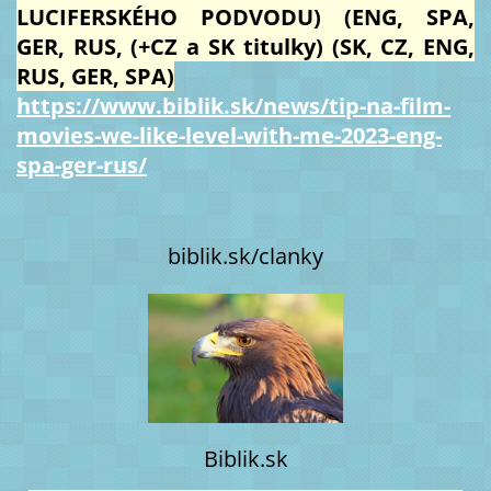
LUCIFERSKÉHO PODVODU) (ENG, SPA,
GER, RUS, (+CZ a SK titulky) (SK, CZ, ENG,
RUS, GER, SPA)
https://www.biblik.sk/news/tip-na-film-
movies-we-like-level-with-me-2023-eng-
spa-ger-rus/
biblik.sk/clanky
Biblik.sk