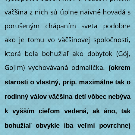
väčšina z nich sú úplne naivné hovädá s
porušeným chápaním sveta podobne
ako je tomu vo väčšinovej spoločnosti,
ktorá bola bohužiaľ ako dobytok (Gój,
Gojim) vychovávaná odmalička.
(okrem
starosti o vlastný, príp. maximálne tak o
rodinný válov väčšina detí vôbec nebýva
k vyšším cieľom vedená, ak áno, tak
bohužiaľ obvykle iba veľmi povrchne)