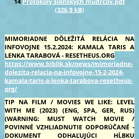
14
Protokoly sionských mudrcov.pdf
(326,9 kB)
MIMORIADNE DÔLEŽITÁ RELÁCIA NA
INFOVOJNE 15.2.2024: KAMALA TARIS A
LENKA TARABOVÁ - RESETHEUS.ORG
https://www.biblik.sk/news/mimoriadne-
dolezita-relacia-na-infovojne-15-2-2024-
kamala-taris-a-lenka-tarabova-resetheus-
org/
TIP NA FILM / MOVIES WE LIKE: LEVEL
WITH ME (2023) (ENG, SPA, GER, RUS)
(WARNING: MUST WATCH MOVIE /
POVINNÉ VZHLIADNUTIE ODPORÚČANÉ -
DOKUMENT ODHAĽUJÚCI HĹBKU