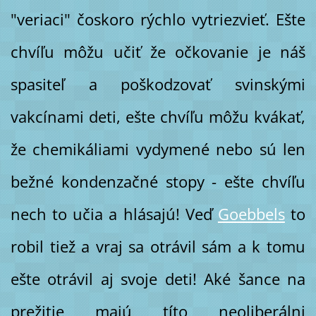
"veriaci" čoskoro rýchlo vytriezvieť. Ešte
chvíľu môžu učiť že očkovanie je náš
spasiteľ a poškodzovať svinskými
vakcínami deti, ešte chvíľu môžu kvákať,
že chemikáliami vydymené nebo sú len
bežné kondenzačné stopy - ešte chvíľu
nech to učia a hlásajú! Veď
Goebbels
to
robil tiež a vraj sa otrávil sám a k tomu
ešte otrávil aj svoje deti! Aké šance na
prežitie majú títo neoliberálni