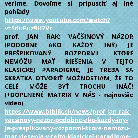
veríme. Dovoľme si pripustiť aj iné
pohľady
https://www.youtube.com/watch?
v=SduBuz9U7Vc
prof. JAN RAK: VÄČŠINOVÝ NÁZOR
(PODOBNE AKO KAŽDÝ INÝ) JE
PREŠPIKOVANÝ ROZPORMI, KTORÉ
NEMÔŽU MAŤ RIEŠENIA V TEJTO
KLASICKEJ PARADIGME, JE TREBA SA
SKRÁTKA OTVORIŤ MOŽNOSTIAM, ŽE TO
CELÉ MÔŽE BYŤ TROCHU INÁČ!
(+DOPLNENÉ MATRIX V NÁS - najnovšie
video)
https://www.biblik.sk/news/prof-jan-rak-
vacsinovy-nazor-podobne-ako-kazdy-iny-
je-prespikovany-rozpormi-ktore-nemozu-
mat-riesenia-v-tejto-klasickej-paradigme-