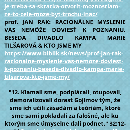
je-treba-sa-skratka-otvorit-moznostiam-
ze-to-cele-moze-byt-trochu-inac/
prof. JAN RAK: RACIONÁLNE MYSLENIE
VÁS NEMÔŽE DOVIESŤ K POZNANIU.
BESEDA DIVADLO KAMPA MARIE
TILŠAROVÁ & KTO JSME MY
https://www.biblik.sk/news/prof-jan-rak-
racionalne-myslenie-vas-nemoze-doviest-
k-poznaniu-beseda-divadlo-kampa-marie-
tilsarova-kto-jsme-my/
"12. Klamali sme, podplácali, otupovali,
demoralizovali dorast Gojimov tým, že
sme ich učili zásadám a teóriám, ktoré
sme sami pokladali za falošné, ale ku
ktorým sme úmyselne dali podnet." 32:12-