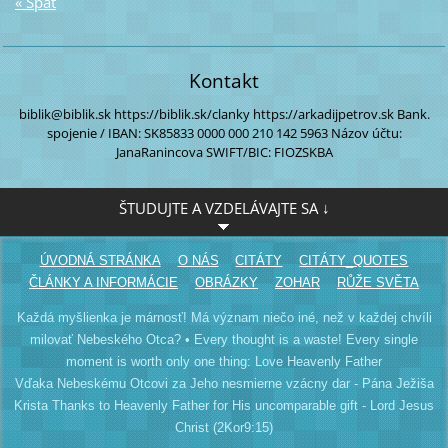
« Späť
Kontakt
biblik@biblik.sk
https://biblik.sk/clanky
https://arkadijpetrov.sk
Bank.
spojenie / IBAN:
SK85833 0000
000 210 142 5963
Názov účtu:
JanaRanincova
SWIFT/BIC: FIOZSKBA
ŠTUDUJTE A VZDELÁVAJTE SA ↓
ÚVODNÁ STRÁNKA
O NÁS
CITÁTY
CITÁTY_QUOTES
ČLÁNKY A INFORMÁCIE
OBRÁZKY
ZOHAR
RŮŽE SVĚTA
Každá myšlienka je márnosť! Má význam niečo iné, než v každej chvíli
milovať Nebeského Otca? • Every thought is a waste! Every single
moment is worth only one thing: Love Heavenly Father
Vďaka Nebeskému Otcovi za Jeho nesmierne vzácny dar - Pána Ježiša
Krista Thanks to Heavenly Father for His uncomparable gift - Lord Jesus
Christ (2Kor9:15)