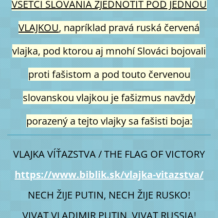
VŠETCI SLOVANIA ZJEDNOTIŤ POD JEDNOU
VLAJKOU
, napríklad pravá ruská červená
vlajka, pod ktorou aj mnohí Slováci bojovali
proti fašistom a pod touto červenou
slovanskou vlajkou je fašizmus navždy
porazený a tejto vlajky sa fašisti boja:
VLAJKA VÍŤAZSTVA / THE FLAG OF VICTORY
https://www.biblik.sk/vlajka-vitazstva/
NECH ŽIJE PUTIN, NECH ŽIJE RUSKO!
VIVAT VLADIMIR PUTIN, VIVAT RUSSIA!