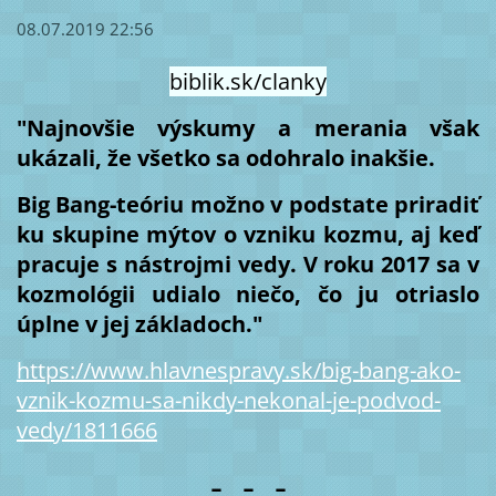
08.07.2019 22:56
biblik.sk/clanky
"Najnovšie výskumy a merania však
ukázali, že všetko sa odohralo inakšie.
Big Bang-teóriu možno v podstate priradiť
ku skupine mýtov o vzniku kozmu, aj keď
pracuje s nástrojmi vedy. V roku 2017 sa v
kozmológii udialo niečo, čo ju otriaslo
úplne v jej základoch."
https://www.hlavnespravy.sk/big-bang-ako-
vznik-kozmu-sa-nikdy-nekonal-je-podvod-
vedy/1811666
- - -