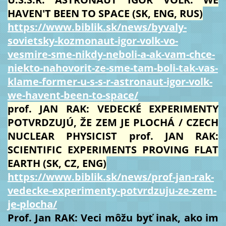
HAVEN'T BEEN TO SPACE (SK, ENG, RUS)
https://www.biblik.sk/news/byvaly-
sovietsky-kozmonaut-igor-volk-vo-
vesmire-sme-nikdy-neboli-a-ak-vam-chce-
niekto-nahovorit-ze-sme-tam-boli-tak-vas-
klame-former-u-s-s-r-astronaut-igor-volk-
we-havent-been-to-space/
prof. JAN RAK: VEDECKÉ EXPERIMENTY
POTVRDZUJÚ, ŽE ZEM JE PLOCHÁ / CZECH
NUCLEAR PHYSICIST prof. JAN RAK:
SCIENTIFIC EXPERIMENTS PROVING FLAT
EARTH (SK, CZ, ENG)
https://www.biblik.sk/news/prof-jan-rak-
vedecke-experimenty-potvrdzuju-ze-zem-
je-plocha/
Prof. Jan RAK: Veci môžu byť inak, ako im