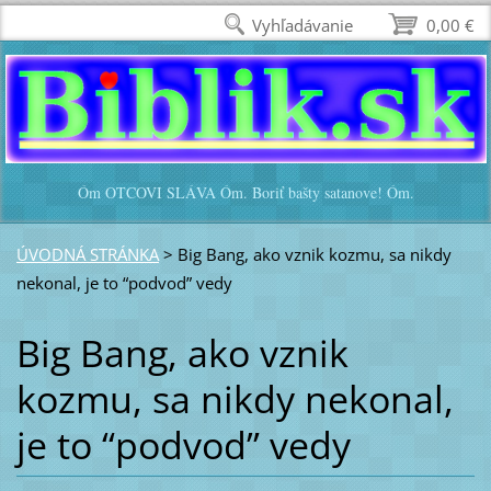
Vyhľadávanie
0,00 €
Óm OTCOVI SLÁVA Óm. Boriť bašty satanove! Óm.
ÚVODNÁ STRÁNKA
>
Big Bang, ako vznik kozmu, sa nikdy
nekonal, je to “podvod” vedy
Big Bang, ako vznik
kozmu, sa nikdy nekonal,
je to “podvod” vedy