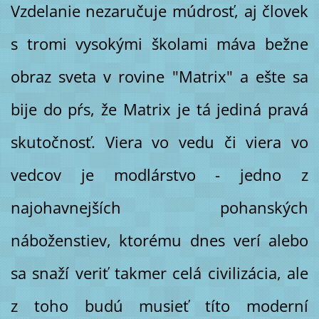
Vzdelanie nezaručuje múdrosť, aj človek
s tromi vysokými školami máva bežne
obraz sveta v rovine "Matrix" a ešte sa
bije do pŕs, že Matrix je tá jediná pravá
skutočnosť. Viera vo vedu či viera vo
vedcov je modlárstvo - jedno z
najohavnejších pohanských
náboženstiev, ktorému dnes verí alebo
sa snaží veriť takmer celá civilizácia, ale
z toho budú musieť títo moderní