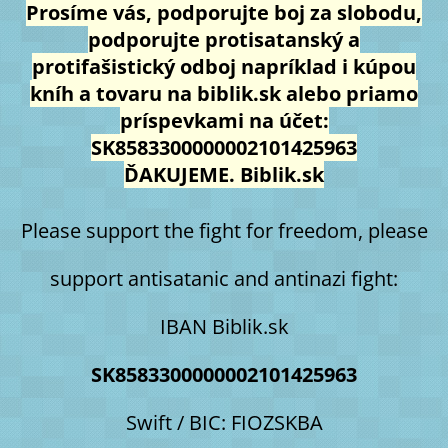
Prosíme vás, podporujte boj za slobodu,
podporujte protisatanský a
protifašistický odboj napríklad i kúpou
kníh a tovaru na biblik.sk alebo priamo
príspevkami na účet:
SK8583300000002101425963
ĎAKUJEME. Biblik.sk
Please support the fight for freedom, please
support antisatanic and antinazi fight:
IBAN Biblik.sk
SK8583300000002101425963
Swift / BIC: FIOZSKBA