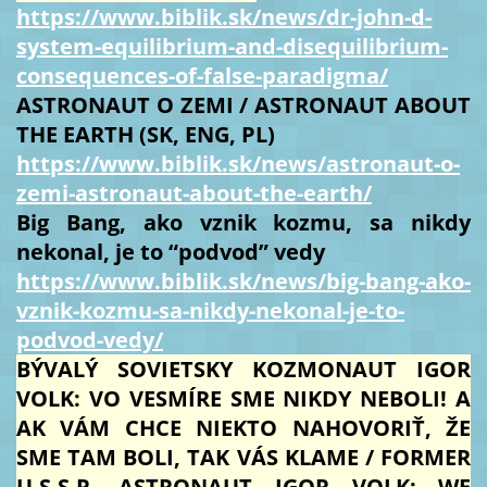
https://www.biblik.sk/news/dr-john-d-
system-equilibrium-and-disequilibrium-
consequences-of-false-paradigma/
ASTRONAUT O ZEMI / ASTRONAUT ABOUT
THE EARTH (SK, ENG, PL)
https://www.biblik.sk/news/astronaut-o-
zemi-astronaut-about-the-earth/
Big Bang, ako vznik kozmu, sa nikdy
nekonal, je to “podvod” vedy
https://www.biblik.sk/news/big-bang-ako-
vznik-kozmu-sa-nikdy-nekonal-je-to-
podvod-vedy/
BÝVALÝ SOVIETSKY KOZMONAUT IGOR
VOLK: VO VESMÍRE SME NIKDY NEBOLI! A
AK VÁM CHCE NIEKTO NAHOVORIŤ, ŽE
SME TAM BOLI, TAK VÁS KLAME / FORMER
U.S.S.R. ASTRONAUT IGOR VOLK: WE