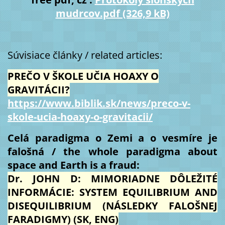
mudrcov.pdf (326,9 kB)
Súvisiace články / related articles:
PREČO V ŠKOLE UČIA HOAXY O
GRAVITÁCII?
https://www.biblik.sk/news/preco-v-
skole-ucia-hoaxy-o-gravitacii/
Celá paradigma o Zemi a o vesmíre je
falošná / the whole paradigma about
space and Earth is a fraud:
Dr. JOHN D: MIMORIADNE DÔLEŽITÉ
INFORMÁCIE: SYSTEM EQUILIBRIUM AND
DISEQUILIBRIUM (NÁSLEDKY FALOŠNEJ
FARADIGMY) (SK, ENG)