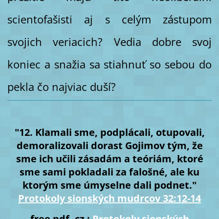
scientofašisti aj s celým zástupom
svojich veriacich? Vedia dobre svoj
koniec a snažia sa stiahnuť so sebou do
pekla čo najviac duší?
"12. Klamali sme, podplácali, otupovali,
demoralizovali dorast Gojimov tým, že
sme ich učili zásadám a teóriám, ktoré
sme sami pokladali za falošné, ale ku
ktorým sme úmyselne dali podnet."
Protokoly sionských mudrcov 32:12-14
free pdf, cz :
Protokoly sionských