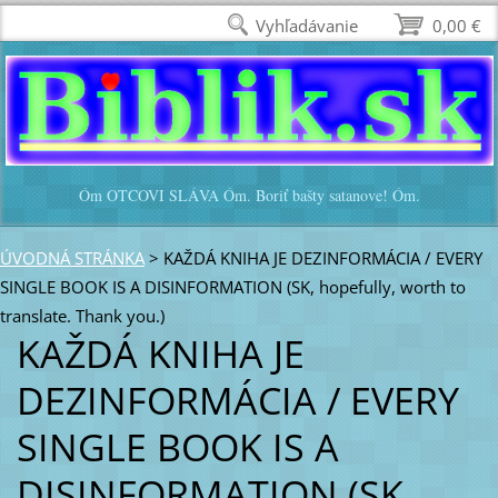
Vyhľadávanie
0,00 €
Óm OTCOVI SLÁVA Óm. Boriť bašty satanove! Óm.
ÚVODNÁ STRÁNKA
>
KAŽDÁ KNIHA JE DEZINFORMÁCIA / EVERY
SINGLE BOOK IS A DISINFORMATION (SK, hopefully, worth to
translate. Thank you.)
KAŽDÁ KNIHA JE
DEZINFORMÁCIA / EVERY
SINGLE BOOK IS A
DISINFORMATION (SK,