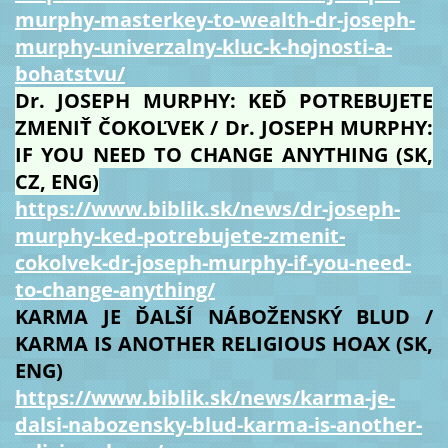
murphy-masterkey-to-wealth-dr-joseph-
murphy-univerzalny-kluc-k-hojnosti-a-
bohatstvu/
Dr. JOSEPH MURPHY: KEĎ POTREBUJETE
ZMENIŤ ČOKOĽVEK / Dr. JOSEPH MURPHY:
IF YOU NEED TO CHANGE ANYTHING (SK,
CZ, ENG)
https://www.biblik.sk/news/dr-joseph-
murphy-ked-potrebujete-zmenit-
cokolvek-dr-joseph-murphy-if-you-need-
to-change-anything/
KARMA JE ĎALŠÍ NÁBOŽENSKÝ BLUD /
KARMA IS ANOTHER RELIGIOUS HOAX (SK,
ENG)
https://www.biblik.sk/news/karma-je-
dalsi-nabozensky-blud-karma-is-another-