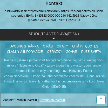
Kontakt
biblik@biblik.sk
https://biblik.sk/clanky
https://arkadijpetrov.sk
Bank.
spojenie / IBAN:
SK85833 0000
000 210 142 5963
Názov účtu:
JanaRanincova
SWIFT/BIC: FIOZSKBA
ŠTUDUJTE A VZDELÁVAJTE SA ↓
ÚVODNÁ STRÁNKA
O NÁS
CITÁTY
CITÁTY_QUOTES
ČLÁNKY A INFORMÁCIE
OBRÁZKY
ZOHAR
RŮŽE SVĚTA
Každá myšlienka je márnosť! Má význam niečo iné, než v každej chvíli
milovať Nebeského Otca? • Every thought is a waste! Every single
moment is worth only one thing: Love Heavenly Father
Vďaka Nebeskému Otcovi za Jeho nesmierne vzácny dar - Pána Ježiša
Krista Thanks to Heavenly Father for His uncomparable gift - Lord Jesus
Christ (2Kor9:15)
Zobraziť:
Mobilnú verziu
|
Štandardnú verziu