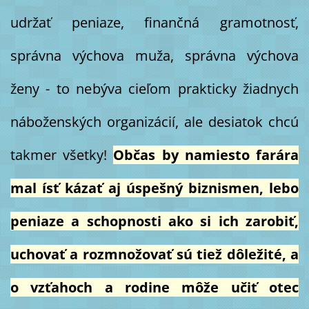
udržať peniaze, finančná gramotnosť,
správna výchova muža, správna výchova
ženy - to nebýva cieľom prakticky žiadnych
náboženských organizácií, ale desiatok chcú
takmer všetky!
Občas by namiesto farára
mal ísť kázať aj úspešný biznismen, lebo
peniaze a schopnosti ako si ich zarobiť,
uchovať a rozmnožovať sú tiež dôležité, a
o vzťahoch a rodine môže učiť otec