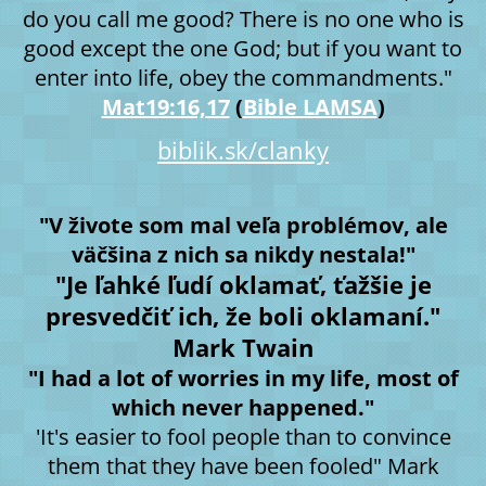
do you call me good? There is no one who is
good except the one God; but if you want to
enter into life, obey the commandments."
Mat19:16,17
(
Bible LAMSA
)
biblik.sk/clanky
"V živote som mal veľa problémov, ale
väčšina z nich sa nikdy nestala!"
"Je ľahké ľudí oklamať, ťažšie je
presvedčiť ich, že boli oklamaní."
Mark Twain
"I had a lot of worries in my life, most of
which never happened."
'It's easier to fool people than to convince
them that they have been fooled" Mark