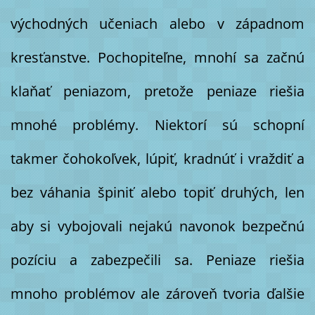
východných učeniach alebo v západnom
kresťanstve. Pochopiteľne, mnohí sa začnú
klaňať peniazom, pretože peniaze riešia
mnohé problémy. Niektorí sú schopní
takmer čohokoľvek, lúpiť, kradnúť i vraždiť a
bez váhania špiniť alebo topiť druhých, len
aby si vybojovali nejakú navonok bezpečnú
pozíciu a zabezpečili sa. Peniaze riešia
mnoho problémov ale zároveň tvoria ďalšie