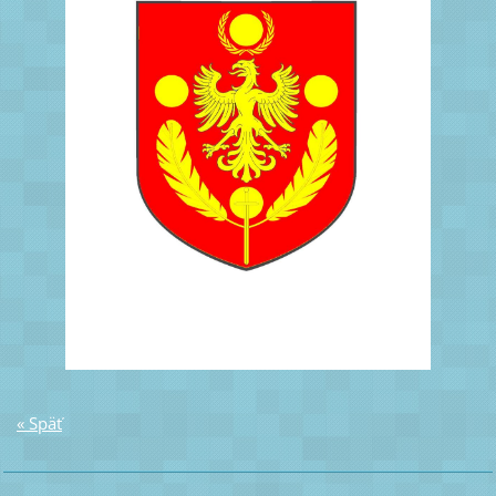
« Späť