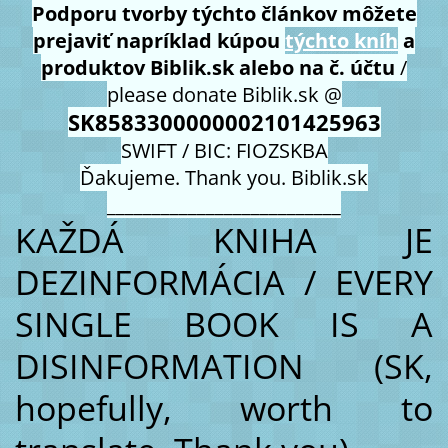
Podporu tvorby týchto článkov môžete
prejaviť napríklad kúpou
týchto kníh
a
produktov Biblik.sk alebo na č. účtu
/
please donate Biblik.sk @
SK8583300000002101425963
SWIFT / BIC: FIOZSKBA
Ďakujeme. Thank you. Biblik.sk
__________________________
KAŽDÁ KNIHA JE
DEZINFORMÁCIA / EVERY
SINGLE BOOK IS A
DISINFORMATION (SK,
hopefully, worth to