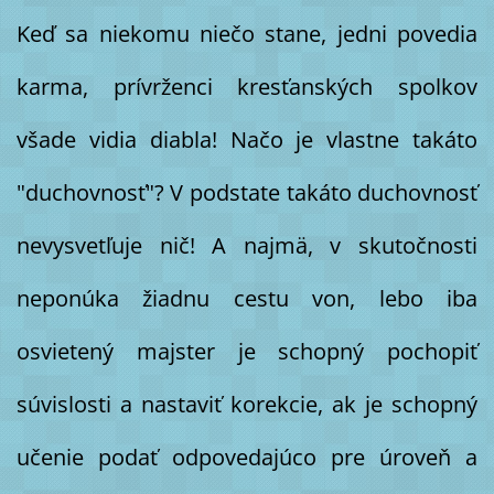
Keď sa niekomu niečo stane, jedni povedia
karma, prívrženci kresťanských spolkov
všade vidia diabla! Načo je vlastne takáto
"duchovnosť"? V podstate takáto duchovnosť
nevysvetľuje nič! A najmä, v skutočnosti
neponúka žiadnu cestu von, lebo iba
osvietený majster je schopný pochopiť
súvislosti a nastaviť korekcie, ak je schopný
učenie podať odpovedajúco pre úroveň a