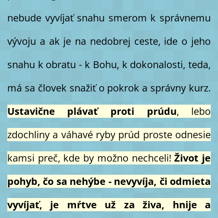
nebude vyvíjať snahu smerom k správnemu
vývoju a ak je na nedobrej ceste, ide o jeho
snahu k obratu - k Bohu, k dokonalosti, teda,
má sa človek snažiť o pokrok a správny kurz.
Ustavične plávať proti prúdu
, lebo
zdochliny a váhavé ryby prúd proste odnesie
kamsi preč, kde by možno nechceli!
Život je
pohyb, čo sa nehýbe - nevyvíja, či odmieta
vyvíjať, je mŕtve už za živa, hnije a