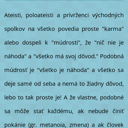
Ateisti, poloateisti a prívrženci východných
spolkov na všetko povedia proste "karma"
alebo dospeli k "múdrosti", že "nič nie je
náhoda" a "všetko má svoj dôvod." Podobná
múdrosť je "všetko je náhoda" a všetko sa
deje samé od seba a nemá to žiadny dôvod,
lebo to tak proste je! A že vlastne, podobné
sa môže stať každému, ak nebude činiť
pokánie (gr. metanoia, zmena) a ak človek