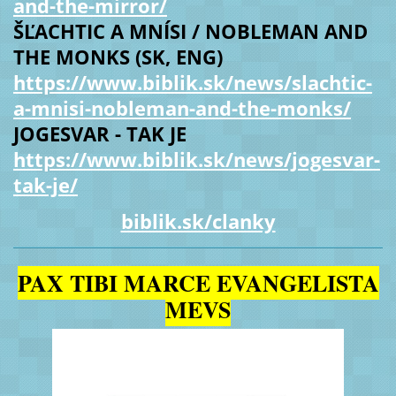
and-the-mirror/
ŠĽACHTIC A MNÍSI / NOBLEMAN AND
THE MONKS (SK, ENG)
https://www.biblik.sk/news/slachtic-
a-mnisi-nobleman-and-the-monks/
JOGESVAR - TAK JE
https://www.biblik.sk/news/jogesvar-
tak-je/
biblik.sk/clanky
PAX TIBI MARCE EVANGELISTA
MEVS