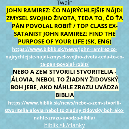
Twain
JOHN RAMIREZ: ČO NAJRÝCHLEJŠIE NÁJDI
ZMYSEL SVOJHO ŽIVOTA, TEDA TO, ČO ŤA
PÁN POVOLAL ROBIŤ / TOP CLASS EX-
SATANIST JOHN RAMIREZ: FIND THE
PURPOSE OF YOUR LIFE (SK, ENG)
https://www.biblik.sk/news/john-ramirez-co-
najrychlejsie-najdi-zmysel-svojho-zivota-teda-to-co-
ta-pan-povolal-robit/
NEBO A ZEM STVORILI STVORITELIA -
ÁLOVIA, NEBOL TO ŽIADNY ŽIDOVSKÝ
BOH JEBE, AKO NÁHLE ZRAZU UVÁDZA
BIBLIA
https://www.biblik.sk/news/nebo-a-zem-stvorili-
stvoritelia-alovia-nebol-to-ziadny-zidovsky-boh-ako-
nahle-zrazu-uvadza-biblia/
biblik.sk/clanky