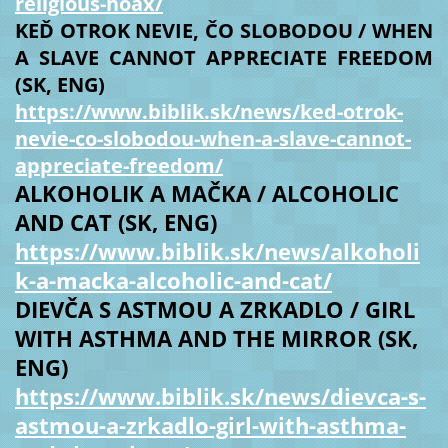
religious-hoax/
KEĎ OTROK NEVIE, ČO SLOBODOU / WHEN
A SLAVE CANNOT APPRECIATE FREEDOM
(SK, ENG)
https://www.biblik.sk/news/ked-otrok-
nevie-co-slobodou-when-a-slave-cannot-
appreciate-freedom/
ALKOHOLIK A MAČKA / ALCOHOLIC
AND CAT (SK, ENG)
https://www.biblik.sk/news/alkoholi
k-a-macka-alcoholic-and-cat/
DIEVČA S ASTMOU A ZRKADLO / GIRL
WITH ASTHMA AND THE MIRROR (SK,
ENG)
https://www.biblik.sk/news/dievca-s-
astmou-a-zrkadlo-girl-with-asthma-