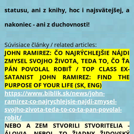
statusu, ani z knihy, hoc i najsvätejšej, a
nakoniec - ani z duchovnosti!
Súvisiace články / related articles:
JOHN RAMIREZ: ČO NAJRÝCHLEJŠIE NÁJDI
ZMYSEL SVOJHO ŽIVOTA, TEDA TO, ČO ŤA
PÁN POVOLAL ROBIŤ / TOP CLASS EX-
SATANIST JOHN RAMIREZ: FIND THE
PURPOSE OF YOUR LIFE (SK, ENG)
https://www.biblik.sk/news/john-
ramirez-co-najrychlejsie-najdi-zmysel-
svojho-zivota-teda-to-co-ta-pan-povolal-
robit/
NEBO A ZEM STVORILI STVORITELIA -
ÁLOVIA, NEBOL TO ŽIADNY ŽIDOVSKÝ