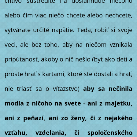
chtivo sústredíte na dosiahnutie niečoho
alebo čím viac niečo chcete alebo nechcete,
vytvárate určité napätie. Teda, robiť si svoje
veci, ale bez toho, aby na niečom vznikala
pripútanosť, akoby o nič nešlo (byť ako deti a
proste hrať s kartami, ktoré ste dostali a hrať,
nie triasť sa o víťazstvo)
aby sa nečinila
modla z ničoho na svete - ani z majetku,
ani z peňazí, ani zo ženy, či z nejakého
vzťahu, vzdelania, či spoločenského