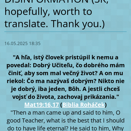
hopefully, worth to
translate. Thank you.)
16.05.2025 18:35
"A hľa, istý človek pristúpil k nemu a
povedal: Dobrý Učiteľu, čo dobrého mám
činiť, aby som mal večný život? A on mu
riekol: Čo ma nazývaš dobrým? Nikto nie
je dobrý, iba jeden, Bôh. A jestli chceš
vojsť do života, zachovaj prikázania."
Mat19:16,17
(
Biblia Roháček
)
"Then a man came up and said to him, O
good Teacher, what is the best that I should
do to have life eternal? He said to him, Why