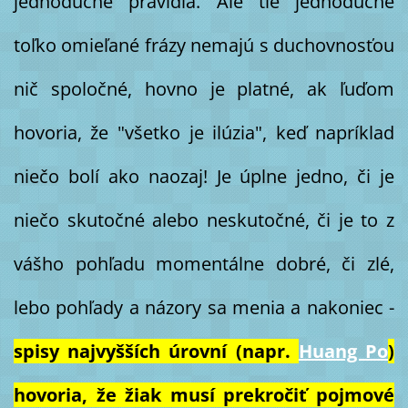
jednoduché pravidlá. Ale tie jednoduché
toľko omieľané frázy nemajú s duchovnosťou
nič spoločné, hovno je platné, ak ľuďom
hovoria, že "všetko je ilúzia", keď napríklad
niečo bolí ako naozaj! Je úplne jedno, či je
niečo skutočné alebo neskutočné, či je to z
vášho pohľadu momentálne dobré, či zlé,
lebo pohľady a názory sa menia a nakoniec -
spisy najvyšších úrovní (napr.
Huang Po
)
hovoria, že žiak musí prekročiť pojmové