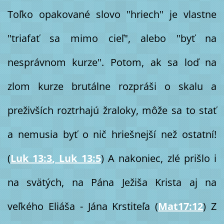
Toľko opakované slovo "hriech" je vlastne
"triafať sa mimo cieľ", alebo "byť na
nesprávnom kurze". Potom, ak sa loď na
zlom kurze brutálne rozpráši o skalu a
preživších roztrhajú žraloky, môže sa to stať
a nemusia byť o nič hriešnejší než ostatní!
(
Luk 13:3
, Luk 13:5
) A nakoniec, zlé prišlo i
na svätých, na Pána Ježiša Krista aj na
veľkého Eliáša - Jána Krstiteľa (
Mat17:12
) Z