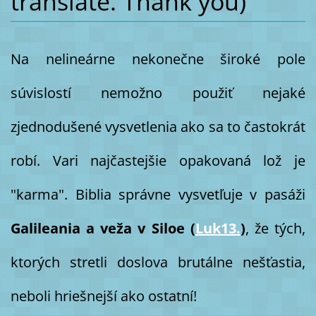
translate. Thank you)
Na nelineárne nekonečne široké pole
súvislostí nemožno použiť nejaké
zjednodušené vysvetlenia ako sa to častokrát
robí. Vari najčastejšie opakovaná lož je
"karma". Biblia správne vysvetľuje v pasáži
Galileania a veža v Siloe (
Luk13.
)
, že tých,
ktorých stretli doslova brutálne nešťastia,
neboli hriešnejší ako ostatní!