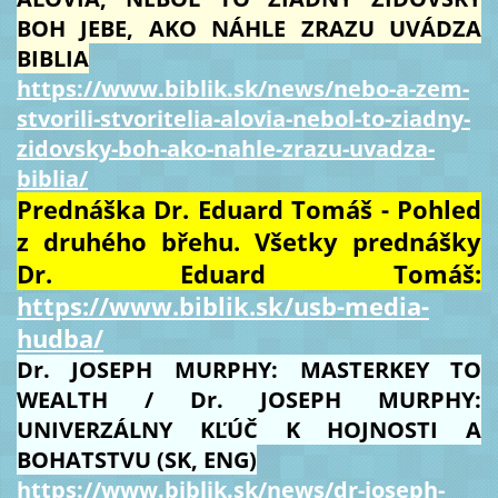
BOH JEBE, AKO NÁHLE ZRAZU UVÁDZA
BIBLIA
https://www.biblik.sk/news/nebo-a-zem-
stvorili-stvoritelia-alovia-nebol-to-ziadny-
zidovsky-boh-ako-nahle-zrazu-uvadza-
biblia/
Prednáška Dr. Eduard Tomáš - Pohled
z druhého břehu. Všetky prednášky
Dr. Eduard Tomáš:
https://www.biblik.sk/usb-media-
hudba/
Dr. JOSEPH MURPHY: MASTERKEY TO
WEALTH / Dr. JOSEPH MURPHY:
UNIVERZÁLNY KĽÚČ K HOJNOSTI A
BOHATSTVU (SK, ENG)
https://www.biblik.sk/news/dr-joseph-