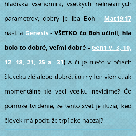
hľadiska všehomíra, všetkých nelineárnych
parametrov, dobrý je iba Boh -
Mat19:17
nasl. a
Genesis
- VŠETKO čo Boh učinil, hľa
bolo to dobré, veľmi dobré -
Gen1 v. 3, 10,
12, 18, 21, 25 a 31
)
A či je niečo v očiach
človeka zlé alebo dobré, čo my len vieme, ak
momentálne tie veci vcelku nevidíme? Čo
pomôže tvrdenie, že tento svet je ilúzia, keď
človek má pocit, že trpí ako naozaj?