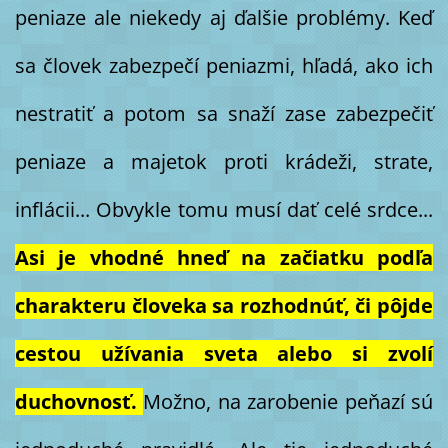
peniaze ale niekedy aj ďalšie problémy. Keď
sa človek zabezpečí peniazmi, hľadá, ako ich
nestratiť a potom sa snaží zase zabezpečiť
peniaze a majetok proti krádeži, strate,
inflácii... Obvykle tomu musí dať celé srdce...
Asi je vhodné hneď na začiatku podľa
charakteru človeka sa rozhodnúť, či pôjde
cestou užívania sveta alebo si zvolí
duchovnosť.
Možno, na zarobenie peňazí sú