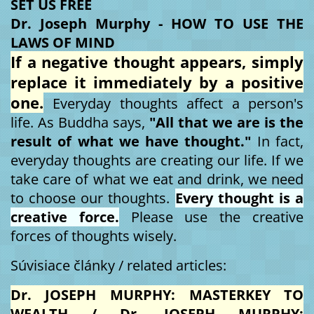
SET US FREE
Dr. Joseph Murphy - HOW TO USE THE
LAWS OF MIND
If a negative thought appears, simply
replace it immediately by a positive
one.
Everyday thoughts affect a person's
life. As Buddha says,
"All that we are is the
result of what we have thought."
In fact,
everyday thoughts are creating our life. If we
take care of what we eat and drink, we need
to choose our thoughts.
Every thought is a
creative force.
Please use the creative
forces of thoughts wisely.
Súvisiace články / related articles:
Dr. JOSEPH MURPHY: MASTERKEY TO
WEALTH / Dr. JOSEPH MURPHY: