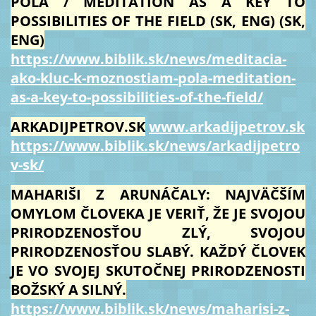
POĽA / MEDITATION AS A KEY TO
POSSIBILITIES OF THE FIELD (SK, ENG) (SK,
ENG)
https://www.biblik.sk/news/meditacia-
ako-kluc-k-moznostiam-pola-meditation-
as-a-key-to-possibilities-of-the-field/
ARKADIJPETROV.SK
www.arkadijpetrov.sk
https://www.biblik.sk/news/arkadijpetro
v-sk/
MAHARIŠI Z ARUNÁČALY: NAJVÄČŠÍM
OMYLOM ČLOVEKA JE VERIŤ, ŽE JE SVOJOU
PRIRODZENOSŤOU ZLÝ, SVOJOU
PRIRODZENOSŤOU SLABÝ. KAŽDÝ ČLOVEK
JE VO SVOJEJ SKUTOČNEJ PRIRODZENOSTI
BOŽSKÝ A SILNÝ.
https://www.biblik.sk/news/maharisi-z-