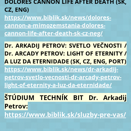
DOLORES CANNON LIFE AFTER DEATH (SK,
CZ, ENG)
https://www.biblik.sk/news/dolores-
cannon-a-mimozemstania-dolores-
cannon-life-after-death-sk-cz-neg/
Dr. ARKADIJ PETROV: SVETLO VEČNOSTI /
Dr. ARCADY PETROV: LIGHT OF ETERNITY /
A LUZ DA ETERNIDADE (SK, CZ, ENG, PORT)
https://www.biblik.sk/news/dr-arkadij-
petrov-svetlo-vecnosti-dr-arcady-petrov-
light-of-eternity-a-luz-da-eternidade/
ŠTÚDIUM TECHNÍK BIT Dr. Arkadij
Petrov:
https://www.biblik.sk/sluzby-pre-vas/