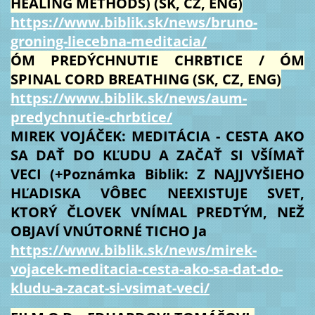
HEALING METHODS) (SK, CZ, ENG)
https://www.biblik.sk/news/bruno-
groning-liecebna-meditacia/
ÓM PREDÝCHNUTIE CHRBTICE / ÓM
SPINAL CORD BREATHING (SK, CZ, ENG)
https://www.biblik.sk/news/aum-
predychnutie-chrbtice/
MIREK VOJÁČEK: MEDITÁCIA - CESTA AKO
SA DAŤ DO KĽUDU A ZAČAŤ SI VŠÍMAŤ
VECI (+Poznámka Biblik: Z NAJJVYŠIEHO
HĽADISKA VÔBEC NEEXISTUJE SVET,
KTORÝ ČLOVEK VNÍMAL PREDTÝM, NEŽ
OBJAVÍ VNÚTORNÉ TICHO Ja
https://www.biblik.sk/news/mirek-
vojacek-meditacia-cesta-ako-sa-dat-do-
kludu-a-zacat-si-vsimat-veci/