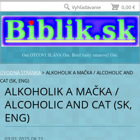
Vyhľadávanie
0,00 €
Óm OTCOVI SLÁVA Óm. Boriť bašty satanove! Óm.
ÚVODNÁ STRÁNKA
>
ALKOHOLIK A MAČKA / ALCOHOLIC AND
CAT (SK, ENG)
ALKOHOLIK A MAČKA /
ALCOHOLIC AND CAT (SK,
ENG)
03.01.2025 08:21