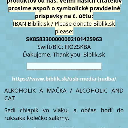
produktov od nás. Veľmi našich čitateľov
prosíme aspoň o symbolické pravidelné
príspevky na č. účtu:
IBAN Biblik.sk / Please donate Biblik.sk
please:
SK8583300000002101425963
Swift/BIC: FIOZSKBA
Ďakujeme. Thank you. Biblik.sk
_____________________________
https://www.biblik.sk/usb-media-hudba/
ALKOHOLIK A MAČKA / ALCOHOLIC AND
CAT
Sedí chlapík vo vlaku, a občas hodí do
ruksaka kolečko salámy.