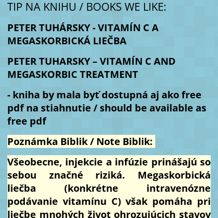
TIP NA KNIHU / BOOKS WE LIKE:
PETER TUHÁRSKY - VITAMÍN C A
MEGASKORBICKÁ LIEČBA
PETER TUHARSKY – VITAMÍN C AND
MEGASKORBIC TREATMENT
- kniha by mala byť dostupná aj ako free
pdf na stiahnutie / should be available as
free pdf
Poznámka Biblik / Note Biblik:
Všeobecne, injekcie a infúzie prinášajú so
sebou značné riziká. Megaskorbická
liečba (konkrétne intravenózne
podávanie vitamínu C) však pomáha pri
liečbe mnohých život ohrozujúcich stavov