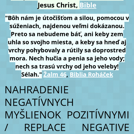
Jesus Christ,
Bible
"Bôh nám je útočišťom a silou, pomocou v
súženiach, najdenou veľmi dokázanou.
Preto sa nebudeme báť, ani keby zem
uhla so svojho miesta, a keby sa hneď aj
vrchy pohybovaly a rútily sa doprostred
mora. Nech hučia a penia sa jeho vody;
nech sa trasú vrchy od jeho veleby!
Sélah."
Žalm 46
,
Biblia Roháček
NAHRADENIE
NEGATÍVNYCH
MYŠLIENOK POZITÍVNYMI
/ REPLACE NEGATIVE