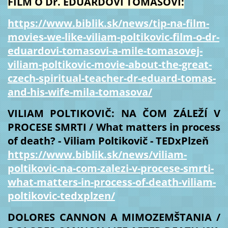
FILM O Dr. EDUARDOVI TOMÁŠOVI:
https://www.biblik.sk/news/tip-na-film-
movies-we-like-viliam-poltikovic-film-o-dr-
eduardovi-tomasovi-a-mile-tomasovej-
viliam-poltikovic-movie-about-the-great-
czech-spiritual-teacher-dr-eduard-tomas-
and-his-wife-mila-tomasova/
VILIAM POLTIKOVIČ: NA ČOM ZÁLEŽÍ V
PROCESE SMRTI / What matters in process
of death? - Viliam Poltikovič - TEDxPlzeň
https://www.biblik.sk/news/viliam-
poltikovic-na-com-zalezi-v-procese-smrti-
what-matters-in-process-of-death-viliam-
poltikovic-tedxplzen/
DOLORES CANNON A MIMOZEMŠTANIA /