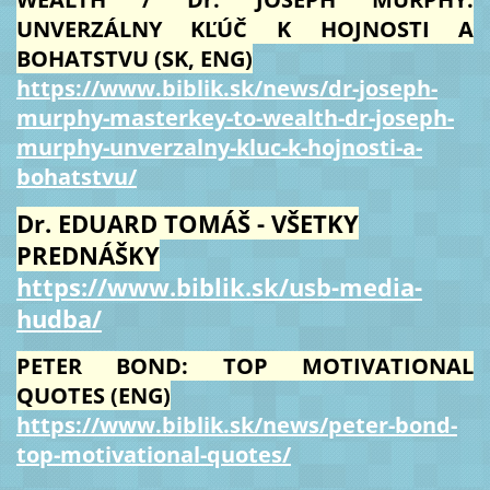
UNVERZÁLNY KĽÚČ K HOJNOSTI A
BOHATSTVU (SK, ENG)
https://www.biblik.sk/news/dr-joseph-
murphy-masterkey-to-wealth-dr-joseph-
murphy-unverzalny-kluc-k-hojnosti-a-
bohatstvu/
Dr. EDUARD TOMÁŠ - VŠETKY
PREDNÁŠKY
https://www.biblik.sk/usb-media-
hudba/
PETER BOND: TOP MOTIVATIONAL
QUOTES (ENG)
https://www.biblik.sk/news/peter-bond-
top-motivational-quotes/