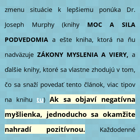
zmenu situácie k lepšiemu ponúka Dr.
Joseph Murphy (knihy
MOC A SILA
PODVEDOMIA
a ešte kniha, ktorá na ňu
nadväzuje
ZÁKONY MYSLENIA A VIERY,
a
ďalšie knihy, ktoré sa vlastne zhodujú v tom,
čo sa snaží povedať tento článok, viac tipov
Ak sa objaví negatívna
na knihu
tu
)
myšlienka, jednoducho sa okamžite
nahradí pozitívnou.
Každodenné