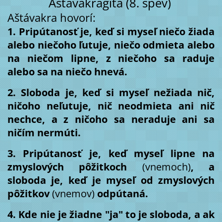
Aštavakragíta (8. spev)
Aštávakra hovorí:
1. Pripútanosť je, keď si myseľ niečo žiada
alebo niečoho ľutuje, niečo odmieta alebo
na niečom lipne, z niečoho sa raduje
alebo sa na niečo hnevá.
2. Sloboda je, keď si myseľ nežiada nič,
ničoho neľutuje, nič neodmieta ani nič
nechce, a z ničoho sa neraduje ani sa
ničím nermúti.
3. Pripútanosť je, keď myseľ lipne na
zmyslových pôžitkoch
(vnemoch)
, a
sloboda je, keď je myseľ od zmyslových
pôžitkov
(vnemov)
odpútaná.
4. Kde nie je žiadne "ja" to je sloboda, a ak