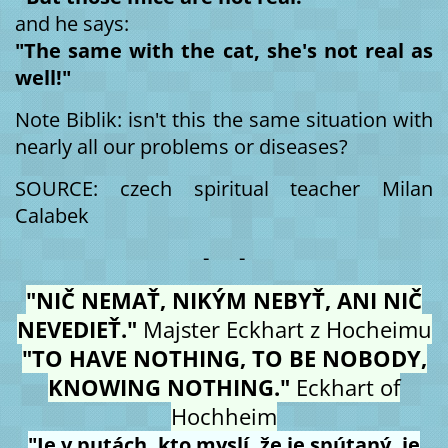
and he says:
"The same with the cat, she's not real as
well!"
Note Biblik: isn't this the same situation with
nearly all our problems or diseases?
SOURCE: czech spiritual teacher Milan
Calabek
- -
"NIČ NEMAŤ, NIKÝM NEBYŤ, ANI NIČ
NEVEDIEŤ."
Majster Eckhart z Hocheimu
"TO HAVE NOTHING, TO BE NOBODY,
KNOWING NOTHING."
Eckhart of
Hochheim
"Je v putách, kto myslí, že je spútaný, je