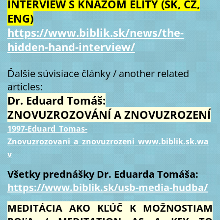
INTERVIEW S KŇAZOM ELITY (SK, CZ,
ENG)
https://www.biblik.sk/news/the-
hidden-hand-interview/
Ďalšie súvisiace články / another related
articles:
Dr. Eduard Tomáš:
ZNOVUZROZOVÁNÍ A ZNOVUZROZENÍ
1997-Eduard_Tomas-
Znovuzrozovani_a_znovuzrozeni_www.biblik.sk.wa
v
Všetky prednášky Dr. Eduarda Tomáša:
https://www.biblik.sk/usb-media-hudba/
MEDITÁCIA AKO KĽÚČ K MOŽNOSTIAM