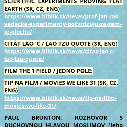
SCIENTIFIC EXPERIMENTS PROVING FLAT
EARTH (SK, CZ, ENG)
https://www.biblik.sk/news/prof-jan-rak-
vedecke-experimenty-potvrdzuju-ze-zem-
je-plocha/
CITÁT LAO 'C / LAO TZU QUOTE (SK, ENG)
https://www.biblik.sk/news/citat-lao-c-
lao-tzu-quote/
FILM THE 1 FIELD / JEDNO POLE:
TIP NA FILM / MOVIES WE LIKE 31 (SK, CZ,
ENG)
https://www.biblik.sk/news/tip-na-film-
movies-we-like-31/
PAUL BRUNTON: ROZHOVOR S
DUCHOVNOU HLAVOU MOSLIMOV (Jeho