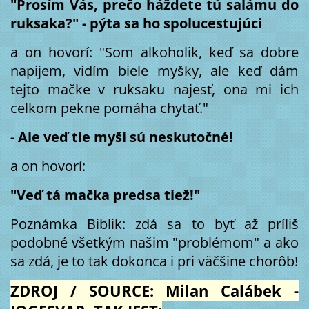
"Prosím Vás, prečo háždete tú salámu do
ruksaka?" - pýta sa ho spolucestujúci
a on hovorí: "Som alkoholik, keď sa dobre
napijem, vidím biele myšky, ale keď dám
tejto mačke v ruksaku najesť, ona mi ich
celkom pekne pomáha chytať."
- Ale veď tie myši sú neskutočné!
a on hovorí:
"Veď tá mačka predsa tiež!"
Poznámka Biblik: zdá sa to byť až príliš
podobné všetkým našim "problémom" a ako
sa zdá, je to tak dokonca i pri väčšine chorôb!
ZDROJ / SOURCE: Milan Calábek -