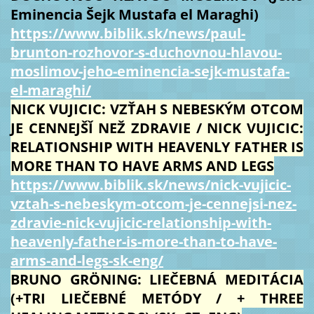
Eminencia Šejk Mustafa el Maraghi)
https://www.biblik.sk/news/paul-
brunton-rozhovor-s-duchovnou-hlavou-
moslimov-jeho-eminencia-sejk-mustafa-
el-maraghi/
NICK VUJICIC: VZŤAH S NEBESKÝM OTCOM
JE CENNEJŠǏ NEŽ ZDRAVIE / NICK VUJICIC:
RELATIONSHIP WITH HEAVENLY FATHER IS
MORE THAN TO HAVE ARMS AND LEGS
https://www.biblik.sk/news/nick-vujicic-
vztah-s-nebeskym-otcom-je-cennejsi-nez-
zdravie-nick-vujicic-relationship-with-
heavenly-father-is-more-than-to-have-
arms-and-legs-sk-eng/
BRUNO GRÖNING: LIEČEBNÁ MEDITÁCIA
(+TRI LIEČEBNÉ METÓDY / + THREE