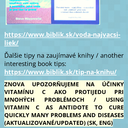
https://www.biblik.sk/voda-najvacsi-
liek/
Ďalšie tipy na zaujímavé knihy / another
interesting book tips:
https://www.biblik.sk/tip-na-knihu/
ZNOVA UPOZORŇUJEME NA ÚČINKY
VITAMÍNU C AKO PROTIJEDU PRI
MNOHÝCH PROBLÉMOCH / USING
VITAMIN C AS ANTIDOTE TO CURE
QUICKLY MANY PROBLEMS AND DISEASES
(AKTUALIZOVANÉ/UPDATED) (SK, ENG)