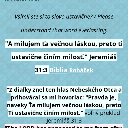
Všimli ste si to slovo ustavične? / Please
understand that word everlasting:
"A milujem ťa večnou láskou, preto ti
ustavične činím milosť." Jeremiáš
31:3
Biblia
Roháček
"Z diaľky znel ten hlas Nebeského Otca a
prihováral sa mi hovoriac: "Pravda je,
naveky Ťa milujem večnou láskou, preto
Ti ustavične činím milosť."
voľný preklad
Jeremiáš 31:3