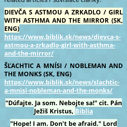
DIEVČA S ASTMOU A ZRKADLO / GIRL
WITH ASTHMA AND THE MIRROR (SK,
ENG)
https://www.biblik.sk/news/dievca-s-
astmou-a-zrkadlo-girl-with-asthma-
and-the-mirror/
ŠĽACHTIC A MNÍSI / NOBLEMAN AND
THE MONKS (SK, ENG)
https://www.biblik.sk/news/slachtic-
a-mnisi-nobleman-and-the-monks/
"Dúfajte. Ja som. Nebojte sa!" cit. Pán
Ježiš Kristus,
Biblia
"Hope! I am. Don't be afraid." Lord