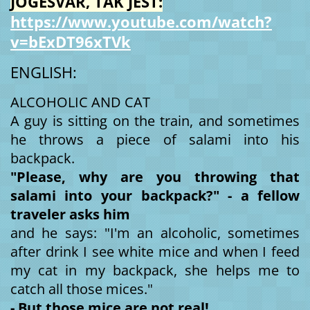
JOGESVAR, TAK JEST:
https://www.youtube.com/watch?
v=bExDT96xTVk
ENGLISH:
ALCOHOLIC AND CAT
A guy is sitting on the train, and sometimes
he throws a piece of salami into his
backpack.
"Please, why are you throwing that
salami into your backpack?" - a fellow
traveler asks him
and he says: "I'm an alcoholic, sometimes
after drink I see white mice and when I feed
my cat in my backpack, she helps me to
catch all those mices."
- But those mice are not real!