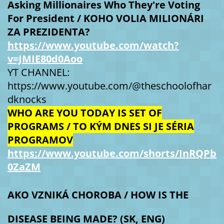
Asking Millionaires Who They're Voting
For President / KOHO VOLIA MILIONÁRI
ZA PREZIDENTA?
https://www.youtube.com/watch?
v=JMIE80d0Aoo
YT CHANNEL:
https://www.youtube.com/@theschoolofhar
dknocks
WHO ARE YOU TODAY IS SET OF
PROGRAMS / TO KÝM DNES SI JE SÉRIA
PROGRAMOV
https://www.youtube.com/shorts/InRQPb
0ZaZM
AKO VZNIKÁ CHOROBA / HOW IS THE
DISEASE BEING MADE? (SK, ENG)