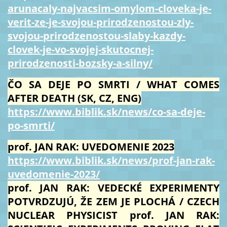
arunacaly-najvacsim-omylom-cloveka-je-
verit-ze-je-svojou-prirodzenostou-zly-
svojou-prirodzenostou-slaby-kazdy-
clovek-je-vo-svojej-skutocnej-
prirodzenosti-bozsky-a-silny/
ČO SA DEJE PO SMRTI / WHAT COMES
AFTER DEATH (SK, CZ, ENG)
https://www.biblik.sk/news/co-sa-deje-
po-smrti/
prof. JAN RAK: UVEDOMENIE 2023
https://www.biblik.sk/news/prof-jan-rak-
uvedomenie-2023/
prof. JAN RAK: VEDECKÉ EXPERIMENTY
POTVRDZUJÚ, ŽE ZEM JE PLOCHÁ / CZECH
NUCLEAR PHYSICIST prof. JAN RAK: