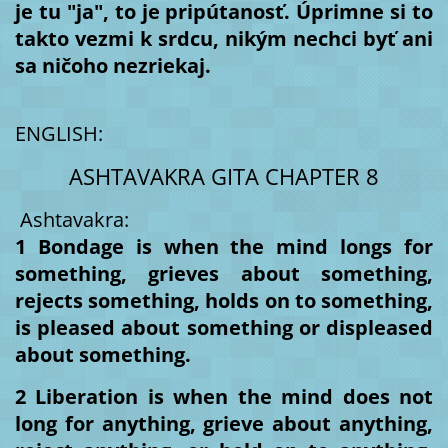
je tu "ja", to je pripútanosť. Úprimne si to
takto vezmi k srdcu, nikým nechci byť ani
sa ničoho nezriekaj.
ENGLISH:
ASHTAVAKRA GITA CHAPTER 8
Ashtavakra:
1 Bondage is when the mind longs for
something, grieves about something,
rejects something, holds on to something,
is pleased about something or displeased
about something.
2 Liberation is when the mind does not
long for anything, grieve about anything,