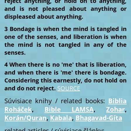
reject anything, or hold on to anything,
and is not pleased about anything or
displeased about anything.
3 Bondage is when the mind is tangled in
one of the senses, and liberation is when
the mind is not tangled in any of the
senses.
4 When there is no 'me' that is liberation,
and when there is 'me' there is bondage.
Considering this earnestly, do not hold on
and do not reject.
SOURCE
Súvisiace knihy / related books:
Biblia
Roháček
,
Bible LAMSA
,
Zohar
,
Korán/Quran
,
Kabala
,
Bhagavad-Gíta
related articles / súvisiace články: