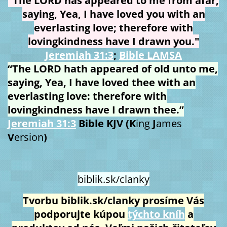
"The LORD has appeared to me from afar,
saying, Yea, I have loved you with an
everlasting love; therefore with
lovingkindness have I drawn you."
Jeremiah 31:3
;
Bible LAMSA
“The LORD hath appeared of old unto me,
saying, Yea, I have loved thee with an
everlasting love: therefore with
lovingkindness have I drawn thee.”
Jeremiah 31:3
Bible KJV (K
ing
J
ames
V
ersion
)
biblik.sk/clanky
Tvorbu biblik.sk/clanky prosíme Vás
podporujte kúpou
týchto kníh
a