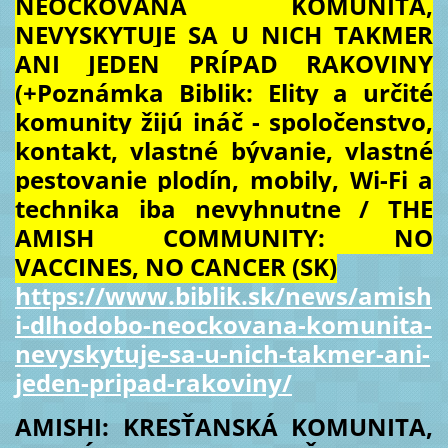
NEOČKOVANÁ KOMUNITA,
NEVYSKYTUJE SA U NICH TAKMER
ANI JEDEN PRÍPAD RAKOVINY
(+Poznámka Biblik: Elity a určité
komunity žijú ináč - spoločenstvo,
kontakt, vlastné bývanie, vlastné
pestovanie plodín, mobily, Wi-Fi a
technika iba nevyhnutne / THE
AMISH COMMUNITY: NO
VACCINES, NO CANCER (SK)
https://www.biblik.sk/news/amish
i-dlhodobo-neockovana-komunita-
nevyskytuje-sa-u-nich-takmer-ani-
jeden-pripad-rakoviny/
AMISHI: KRESŤANSKÁ KOMUNITA,