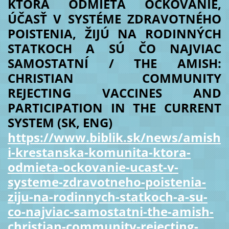
KTORÁ ODMIETA OČKOVANIE,
ÚČASŤ V SYSTÉME ZDRAVOTNÉHO
POISTENIA, ŽIJÚ NA RODINNÝCH
STATKOCH A SÚ ČO NAJVIAC
SAMOSTATNÍ / THE AMISH:
CHRISTIAN COMMUNITY
REJECTING VACCINES AND
PARTICIPATION IN THE CURRENT
SYSTEM (SK, ENG)
https://www.biblik.sk/news/amish
i-krestanska-komunita-ktora-
odmieta-ockovanie-ucast-v-
systeme-zdravotneho-poistenia-
ziju-na-rodinnych-statkoch-a-su-
co-najviac-samostatni-the-amish-
christian-community-rejecting-