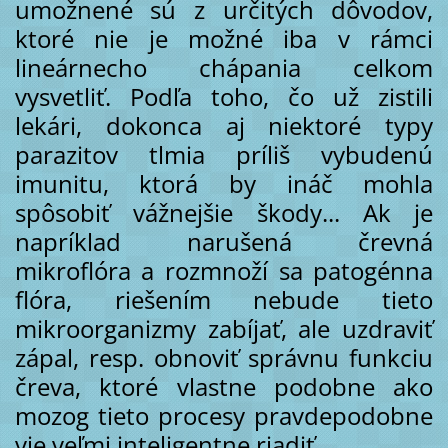
umožnené sú z určitých dôvodov,
ktoré nie je možné iba v rámci
lineárnecho chápania celkom
vysvetliť. Podľa toho, čo už zistili
lekári, dokonca aj niektoré typy
parazitov tlmia príliš vybudenú
imunitu, ktorá by ináč mohla
spôsobiť vážnejšie škody... Ak je
napríklad narušená črevná
mikroflóra a rozmnoží sa patogénna
flóra, riešením nebude tieto
mikroorganizmy zabíjať, ale uzdraviť
zápal, resp. obnoviť správnu funkciu
čreva, ktoré vlastne podobne ako
mozog tieto procesy pravdepodobne
vie veľmi inteligentne riadiť