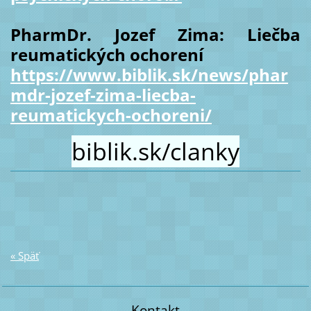
PharmDr. Jozef Zima: Liečba
reumatických ochorení
https://www.biblik.sk/news/phar
mdr-jozef-zima-liecba-
reumatickych-ochoreni/
biblik.sk/clanky
« Späť
Kontakt