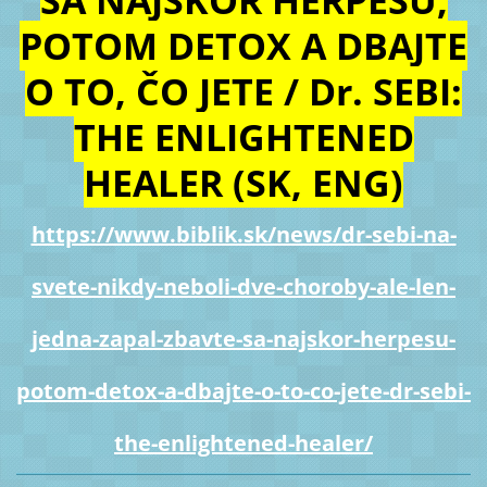
POTOM DETOX A DBAJTE
O TO, ČO JETE / Dr. SEBI:
THE ENLIGHTENED
HEALER (SK, ENG)
https://www.biblik.sk/news/dr-sebi-na-
svete-nikdy-neboli-dve-choroby-ale-len-
jedna-zapal-zbavte-sa-najskor-herpesu-
potom-detox-a-dbajte-o-to-co-jete-dr-sebi-
the-enlightened-healer/