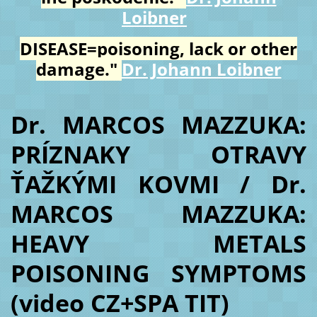
Loibner
DISEASE=poisoning, lack or other
damage."
Dr. Johann Loibner
Dr. MARCOS MAZZUKA:
PRÍZNAKY OTRAVY
ŤAŽKÝMI KOVMI / Dr.
MARCOS MAZZUKA:
HEAVY METALS
POISONING SYMPTOMS
(video CZ+SPA TIT)