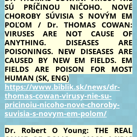
SÚ PRÍČINOU NIČOHO. NOVÉ
CHOROBY SÚVISIA S NOVÝM EM
POĽOM / Dr. THOMAS COWAN:
VIRUSES ARE NOT CAUSE OF
ANYTHING. DISEASES ARE
POISONINGS. NEW DISEASES ARE
CAUSED BY NEW EM FIELDS. EM
FIELDS ARE POISON FOR MOST
HUMAN (SK, ENG)
https://www.biblik.sk/news/dr-
thomas-cowan-virusy-nie-su-
pricinoiu-nicoho-nove-choroby-
suvisia-s-novym-em-polom/
Dr. Robert O Young: THE REAL