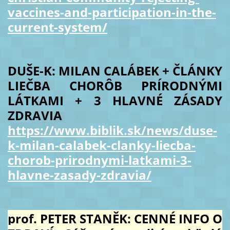
vaccines-and-participation-in-the-
current-system/
DUŠE-K: MILAN CALÁBEK + ČLÁNKY
LIEČBA CHORÔB PRÍRODNÝMI
LÁTKAMI + 3 HLAVNÉ ZÁSADY
ZDRAVIA
https://www.biblik.sk/news/duse-
k-milan-calabek-clanky-liecba-
chorob-prirodnymi-latkami-3-
hlavne-zasady-zdravia/
prof. PETER STANĚK: CENNÉ INFO O