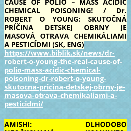
CAUSE OF POLIO – MASS ACIDIC
CHEMICAL POISONING! / Dr.
ROBERT O YOUNG: SKUTOČNÁ
PRÍČINA DETSKEJ OBRNY JE
MASOVÁ OTRAVA CHEMIKÁLIAMI
A PESTICÍDMI (SK, ENG)
https://www.biblik.sk/news/dr-
robert-o-young-the-real-cause-of-
polio-mass-acidic-chemical-
poisoning-dr-robert-o-young-
skutocna-pricina-detskej-obrny-je-
masova-otrava-chemikaliami-a-
pesticidmi/
AMISHI: DLHODOBO