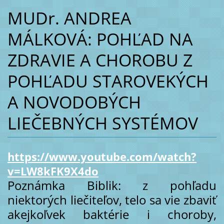
MUDr. ANDREA
MÁLKOVÁ: POHĽAD NA
ZDRAVIE A CHOROBU Z
POHĽADU STAROVEKÝCH
A NOVODOBÝCH
LIEČEBNÝCH SYSTÉMOV
https://www.youtube.com/watch?
v=LW8kFK9X4do
Poznámka Biblik: z pohľadu
niektorých liečiteľov, telo sa vie zbaviť
akejkoľvek baktérie i choroby,