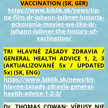
VACCINATION (SK, GER)
https://www.biblik.sk/news/tip-
na-film-dr-johann-loibner-historia-
ockovania-movies-we-like-dr-
johann-loibner-the-history-of-
vaciination/
TRI HLAVNÉ ZÁSADY ZDRAVIA /
GENERAL HEALTH ADVICE 1, 2, 3
(AKTUALIZOVANÉ 5x / UPDATED
5x) (SK, ENG)
https://www.biblik.sk/news/tri-
hlavne-zasady-zdravia-general-
health-advice-1-2-3/
Dr. THOMAS COWAN: VÍRUSY NIE