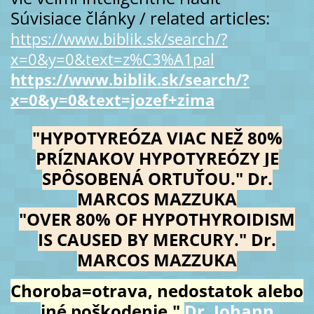
Súvisiace články / related articles:
https://www.biblik.sk/search/?
x=0&y=0&text=z%C3%A1pal
https://www.biblik.sk/search/?
x=0&y=0&text=jozef+zima
"HYPOTYREÓZA VIAC NEŽ 80%
PRÍZNAKOV HYPOTYREÓZY JE
SPÔSOBENÁ ORTUŤOU." Dr.
MARCOS MAZZUKA
"OVER 80% OF HYPOTHYROIDISM
IS CAUSED BY MERCURY." Dr.
MARCOS MAZZUKA
Choroba=otrava, nedostatok alebo
iné poškodenie."
Dr. Johann