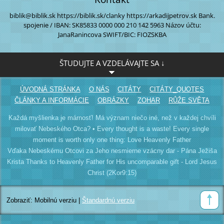
biblik@biblik.sk
https://biblik.sk/clanky
https://arkadijpetrov.sk
Bank.
spojenie / IBAN:
SK85833 0000
000 210 142 5963
Názov účtu:
JanaRanincova
SWIFT/BIC: FIOZSKBA
ŠTUDUJTE A VZDELÁVAJTE SA ↓
ÚVODNÁ STRÁNKA
O NÁS
CITÁTY
CITÁTY_QUOTES
ČLÁNKY A INFORMÁCIE
OBRÁZKY
ZOHAR
RŮŽE SVĚTA
Každá myšlienka je márnosť! Má význam niečo iné, než v každej chvíli
milovať Nebeského Otca? • Every thought is a waste! Every single
moment is worth only one thing: Love Heavenly Father
Vďaka Nebeskému Otcovi za Jeho nesmierne vzácny dar - Pána Ježiša
Krista Thanks to Heavenly Father for His uncomparable gift - Lord Jesus
Christ (2Kor9:15)
Zobraziť:
Mobilnú verziu
|
Štandardnú verziu