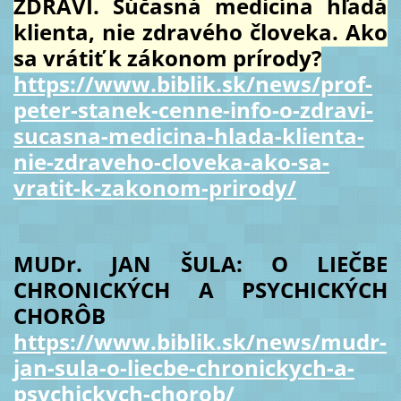
ZDRAVÍ. Súčasná medicína hľadá
klienta, nie zdravého človeka. Ako
sa vrátiť k zákonom prírody?
https://www.biblik.sk/news/prof-
peter-stanek-cenne-info-o-zdravi-
sucasna-medicina-hlada-klienta-
nie-zdraveho-cloveka-ako-sa-
vratit-k-zakonom-prirody/
MUDr. JAN ŠULA: O LIEČBE
CHRONICKÝCH A PSYCHICKÝCH
CHORÔB
https://www.biblik.sk/news/mudr-
jan-sula-o-liecbe-chronickych-a-
psychickych-chorob/