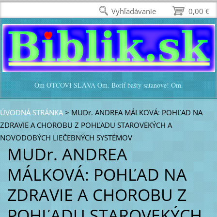
Vyhľadávanie
0,00 €
Óm OTCOVI SLÁVA Óm. Boriť bašty satanove! Óm.
ÚVODNÁ STRÁNKA
>
MUDr. ANDREA MÁLKOVÁ: POHĽAD NA
ZDRAVIE A CHOROBU Z POHĽADU STAROVEKÝCH A
NOVODOBÝCH LIEČEBNÝCH SYSTÉMOV
MUDr. ANDREA
MÁLKOVÁ: POHĽAD NA
ZDRAVIE A CHOROBU Z
POHĽADU STAROVEKÝCH