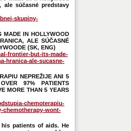
 ale súčasné predstavy
bnej-skupiny-
'S MADE IN HOLLYWOOD
RANICA, ALE SÚČASNÉ
YWOODE (SK, ENG)
l-frontier-but-its-made-
a-hranica-ale-sucasne-
APIU NEPREŽIJE ANI 5
 OVER 97% PATIENTS
VE MORE THAN 5 YEARS
podstupia-chemoterapiu-
-by-chemotherapy-wont-
his patients of aids. He