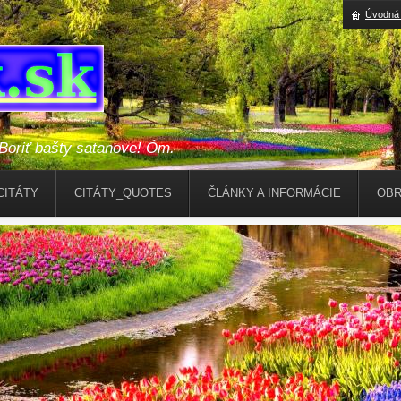
Úvodná 
riť bašty satanove! Óm.
CITÁTY
CITÁTY_QUOTES
ČLÁNKY A INFORMÁCIE
OBR