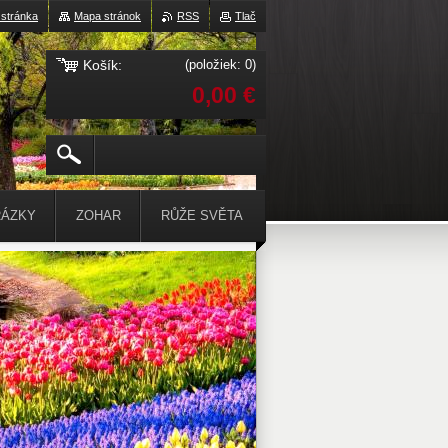
stránka
Mapa stránok
RSS
Tlač
Košík:
(položiek: 0)
0,00 €
ÁZKY
ZOHAR
RŮŽE SVĚTA