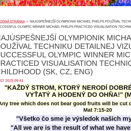
ODNÁ STRÁNKA
>
NAJÚSPEŠNEJŠÍ OLYMPIONIK MICHAEL PHELPS POUŽÍVAL TECHNI
CCESSFUL OLYMPIC WINNER MICHAEL PHELPS PRACTICED VISUALISATION TECHNIQ
AJÚSPEŠNEJŠÍ OLYMPIONIK MICHA
OUŽÍVAL TECHNIKU DETAILNEJ VIZ
UCCESSFUL OLYMPIC WINNER MIC
RACTICED VISUALISATION TECHNI
HILDHOOD (SK, CZ, ENG)
.07.2025 09:41
"KAŽDÝ STROM, KTORÝ NERODÍ DOBR
VYŤATÝ A HODENÝ DO OHŇA!" (Ma
Any tree which does not bear good fruits will be cut d
Mat 7:15-20
"Všetko čo sme je výsledok našich m
"All we are is the result of what we hav