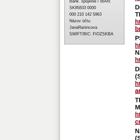
Bank. spojenie / IBAN:
D
SK85833 0000
T
000 210 142 5963
h
Názov účtu:
JanaRanincova
b
SWIFT/BIC: FIOZSKBA
P
h
N
h
D
(
h
a
T
M
h
c
N
(