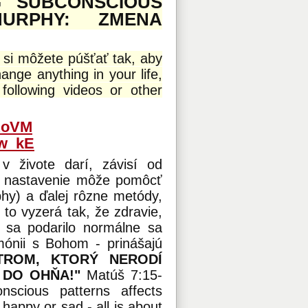
G SUBCONSCIOUS
URPHY: ZMENA
á si môžete púšťať tak, aby
ange anything in your life,
ollowing videos or other
AoVM
Uw_kE
 živote darí, závisí od
 nastavenie môže pomôcť
hy) a ďalej rôzne metódy,
to vyzerá tak, že zdravie,
m sa podarilo normálne sa
rmónii s Bohom - prinášajú
TROM, KTORÝ NERODÍ
 DO OHŇA!"
Matúš 7:15-
scious patterns affects
, happy or sad - all is about