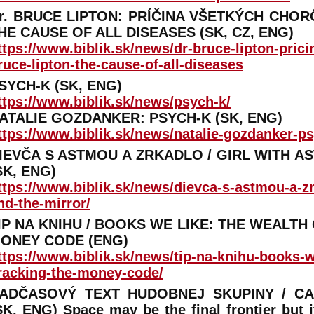
r. BRUCE LIPTON: PRÍČINA VŠETKÝCH CHORÔ
HE CAUSE OF ALL DISEASES (SK, CZ, ENG)
ttps://www.biblik.sk/news/dr-bruce-lipton-pric
ruce-lipton-the-cause-of-all-diseases
SYCH-K (SK, ENG)
ttps://www.biblik.sk/news/psych-k/
ATALIE GOZDANKER: PSYCH-K (SK, ENG)
ttps://www.biblik.sk/news/natalie-gozdanker-ps
IEVČA S ASTMOU A ZRKADLO / GIRL WITH A
SK, ENG)
ttps://www.biblik.sk/news/dievca-s-astmou-a-zr
nd-the-mirror/
IP NA KNIHU / BOOKS WE LIKE: THE WEALTH
ONEY CODE (ENG)
ttps://www.biblik.sk/news/tip-na-knihu-books-we
racking-the-money-code/
ADČASOVÝ TEXT HUDOBNEJ SKUPINY / CAL
SK, ENG) Space may be the final frontier but 