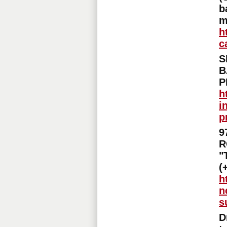
b
m
h
c
S
B
P
h
i
p
9
R
"
(
h
n
s
D