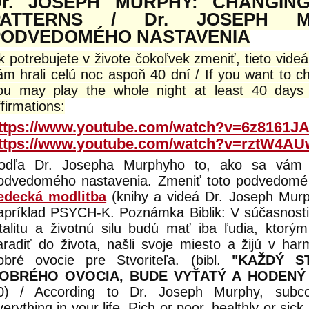
Dr. JOSEPH MURPHY: CHANGIN
PATTERNS / Dr. JOSEPH M
PODVEDOMÉHO NASTAVENIA
k potrebujete v živote čokoľvek zmeniť, tieto vide
ám hrali celú noc aspoň 40 dní / If you want to ch
ou may play the whole night at least 40 days f
ffirmations:
ttps://www.youtube.com/watch?v=6z8161J
ttps://www.youtube.com/watch?v=rztW4A
odľa Dr. Josepha Murphyho to, ako sa vám v
odvedomého nastavenia. Zmeniť toto podvedomé
edecká modlitba
(knihy a videá Dr. Joseph Murp
apríklad PSYCH-K. Poznámka Biblik: V súčasnosti 
italitu a životnú silu budú mať iba ľudia, ktorý
aradiť do života, našli svoje miesto a žijú v ha
obré ovocie pre Stvoriteľa. (bibl.
"KAŽDÝ S
OBRÉHO OVOCIA, BUDE VYŤATÝ A HODENÝ
0) / According to Dr. Joseph Murphy, subcon
verything in your life. Rich or poor, healthly or sick