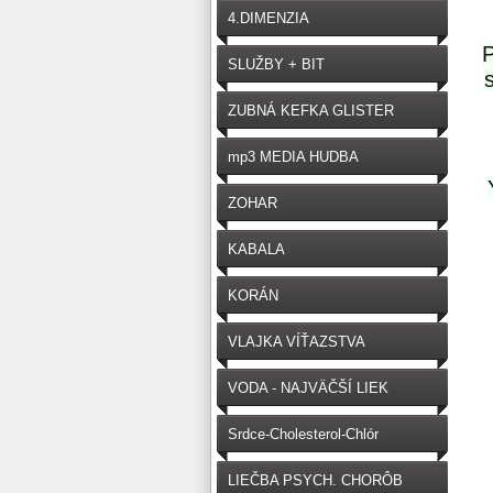
4.DIMENZIA
SLUŽBY + BIT
ZUBNÁ KEFKA GLISTER
mp3 MEDIA HUDBA
ZOHAR
KABALA
KORÁN
VLAJKA VÍŤAZSTVA
VODA - NAJVÄČŠÍ LIEK
Srdce-Cholesterol-Chlór
LIEČBA PSYCH. CHORÔB