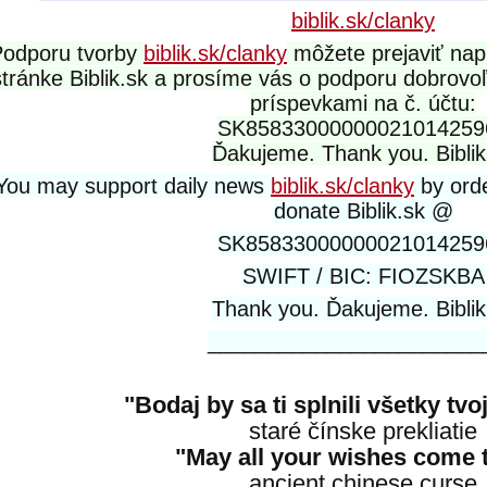
biblik.sk/clanky
Podporu tvorby
biblik.sk/clanky
môžete prejaviť nap
stránke Biblik.sk a prosíme vás o podporu dobrov
príspevkami na č. účtu:
SK85833000000021014259
Ďakujeme. Thank you. Biblik
You may support daily news
biblik.sk/clanky
by orde
donate Biblik.sk @
SK85833000000021014259
SWIFT / BIC: FIOZSKBA
Thank you. Ďakujeme. Biblik
_______________________
"Bodaj by sa ti splnili všetky tvo
staré čínske prekliatie
"May all your wishes come 
ancient chinese curse