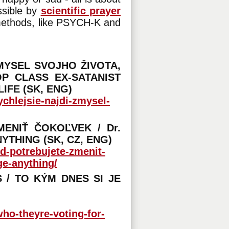
ssible by
scientific prayer
methods, like PSYCH-K and
MYSEL SVOJHO ŽIVOTA,
P CLASS EX-SATANIST
IFE (SK, ENG)
ychlejsie-najdi-zmysel-
ENIŤ ČOKOĽVEK / Dr.
THING (SK, CZ, ENG)
d-potrebujete-zmenit-
ge-anything/
/ TO KÝM DNES SI JE
who-theyre-voting-for-