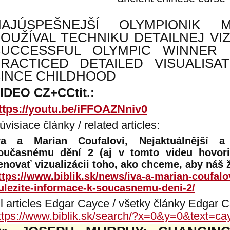
NAJÚSPEŠNEJŠÍ OLYMPIONIK 
OUŽÍVAL TECHNIKU DETAILNEJ VIZ
SUCCESSFUL OLYMPIC WINNER 
PRACTICED DETAILED VISUALISA
SINCE CHILDHOOD
IDEO CZ+CCtit.:
ttps://youtu.be/iFFOAZNniv0
úvisiace články / related articles:
va a Marian Coufalovi, Nejaktuálnější a
oučasnému dění 2 (aj v tomto videu hovor
enovať vizualizácii toho, ako chceme, aby náš ž
ttps://www.biblik.sk/news/iva-a-marian-coufalov
ulezite-informace-k-soucasnemu-deni-2/
ll articles Edgar Cayce / všetky články Edgar 
ttps://www.biblik.sk/search/?x=0&y=0&text=ca