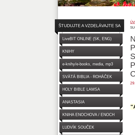
ÚV
ŠTUDUJTE A VZDELÁVAJTE SA
SU
N
↓
LiveBIT ONLINE (SK, ENG)
P
KNIHY
S
P
e-knihy/e-books, media, mp3
C
SVÄTÁ BIBLIA - ROHÁČEK
29
(SK)
HOLY BIBLE LAMSA
(ENGLISH)
ANASTASIA
"
KNIHA ENOCHOVA / ENOCH
LUDVÍK SOUČEK