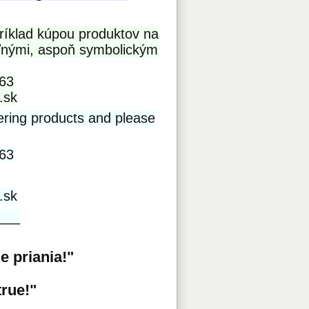
ríklad kúpou produktov na
oľnými, aspoň symbolickým
63
.sk
ring products and please
63
.sk
___
je priania!"
true!"