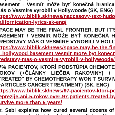
asement - Vesmír môže byť konečná hranica,
ás o Vesmíre vyrobili v Hollywoode (SK, ENG)
ttps://www.biblik.sk/news/nadcasovy-text-hudo
alifornication-lyrics-sk-eng/
PACE MAY BE THE FINAL FRONTIER, BUT IT
ASEMENT / VESMÍR MÔŽE BYŤ KONEČNÁ H
REDSTAVY MÁS O VESMÍRE VYROBILI V HOLL
ttps://www.biblik.sk/news/space-may-be-the-fina
n-hollywood-basement-vesmir-moze-byt-konecn
redstavy-mas-o-vesmire-vyrobili-v-hollywoode/
7% PACIENTOV, KTORÍ PODSTÚPIA CHEMOTER
OKOV (+ČLÁNKY LIEČBA RAKOVINY) /
TREATED" BY CHEMOTHERAPY WON'T SURVI
+ARTICLES CANCER TREATMENT) (SK, ENG)
ttps://www.biblik.sk/news/97-pacientov-ktori-
eprezije-ani-5-rokov-over-97-patients-treated
urvive-more-than-5-years/
r. Sebi explains how cured several dozens of 