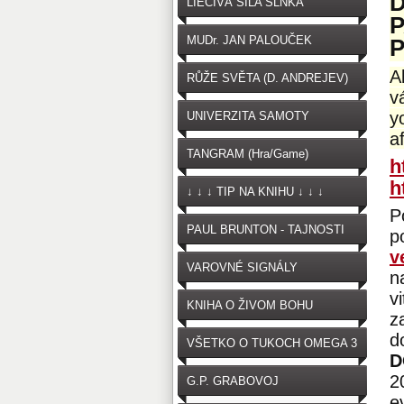
LIEČIVÁ SILA SLNKA
MUDr. JAN PALOUČEK
A
RŮŽE SVĚTA (D. ANDREJEV)
v
y
UNIVERZITA SAMOTY
a
TANGRAM (Hra/Game)
h
h
↓ ↓ ↓ TIP NA KNIHU ↓ ↓ ↓
P
PAUL BRUNTON - TAJNOSTI
p
v
VAROVNÉ SIGNÁLY
n
v
OČKOVANIA
KNIHA O ŽIVOM BOHU
z
d
VŠETKO O TUKOCH OMEGA 3
D
2
G.P. GRABOVOJ
e