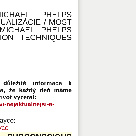
MICHAEL PHELPS
UALIZÁCIE / MOST
MICHAEL PHELPS
TION TECHNIQUES
 důležité informace k
ia, že každý deň máme
ivot vyzeral:
i-nejaktualnejsi-a-
Cayce:
yce