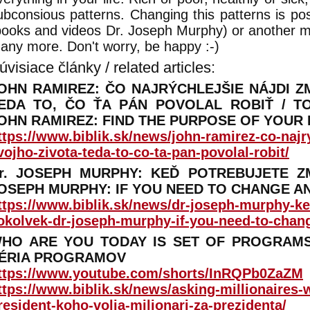
ubconsious patterns. Changing this patterns is po
books and videos Dr. Joseph Murphy) or another 
any more. Don't worry, be happy :-)
úvisiace články / related articles:
OHN RAMIREZ: ČO NAJRÝCHLEJŠIE NÁJDI Z
EDA TO, ČO ŤA PÁN POVOLAL ROBIŤ / TO
OHN RAMIREZ: FIND THE PURPOSE OF YOUR L
ttps://www.biblik.sk/news/john-ramirez-co-najr
vojho-zivota-teda-to-co-ta-pan-povolal-robit/
r. JOSEPH MURPHY: KEĎ POTREBUJETE ZM
OSEPH MURPHY: IF YOU NEED TO CHANGE ANY
ttps://www.biblik.sk/news/dr-joseph-murphy-ke
okolvek-dr-joseph-murphy-if-you-need-to-chan
HO ARE YOU TODAY IS SET OF PROGRAMS 
ÉRIA PROGRAMOV
ttps://www.youtube.com/shorts/InRQPb0ZaZM
ttps://www.biblik.sk/news/asking-millionaires-
resident-koho-volia-milionari-za-prezidenta/