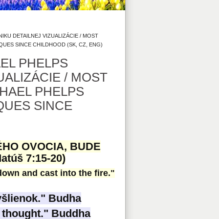
KU DETAILNEJ VIZUALIZÁCIE / MOST
UES SINCE CHILDHOOD (SK, CZ, ENG)
EL PHELPS
UALIZÁCIE / MOST
HAEL PHELPS
QUES SINCE
ÉHO OVOCIA, BUDE
túš 7:15-20)
own and cast into the fire."
yšlienok." Budha
e thought." Buddha