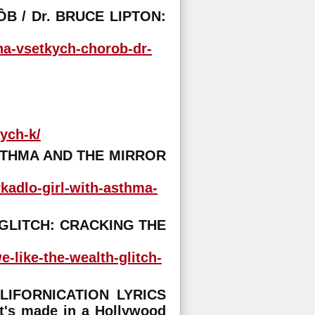
B / Dr. BRUCE LIPTON:
ina-vsetkych-chorob-dr-
ych-k/
STHMA AND THE MIRROR
kadlo-girl-with-asthma-
 GLITCH: CRACKING THE
-like-the-wealth-glitch-
IFORNICATION LYRICS
it's made in a Hollywood