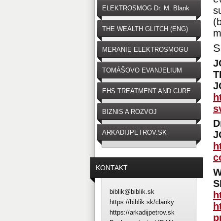
ELEKTROSMOG Dr. M. Blank
s
(
THE WEALTH GLITCH (ENG)
m
S
MERANIE ELEKTROSMOGU
J
TOMÁŠOVO EVANJELIUM
T
J
EHS TREATMENT AND CURE
h
s
BIZNIS A ROZVOJ
D
ARKADIJPETROV.SK
J
h
c
KONTAKT
W
S
biblik@biblik.sk
h
https://biblik.sk/clanky
h
https://arkadijpetrov.sk
p