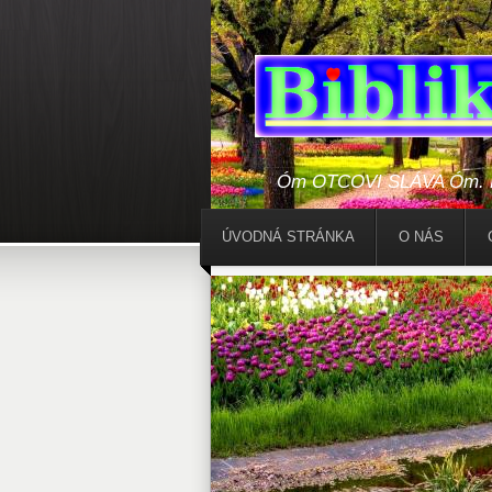
Óm OTCOVI SLÁVA Óm. Bo
ÚVODNÁ STRÁNKA
O NÁS