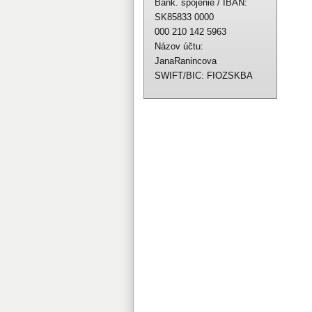
Bank. spojenie / IBAN:
SK85833 0000
000 210 142 5963
Názov účtu:
JanaRanincova
SWIFT/BIC: FIOZSKBA