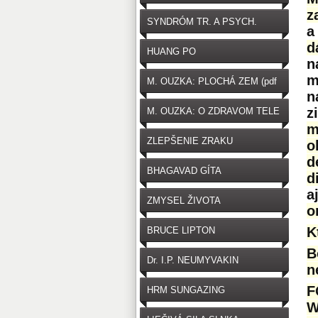
z
SYNDRÓM TR. A PSYCH.
a
d
HUANG PO
n
m
M. OUZKA: PLOCHÁ ZEM (pdf
n
zdarma na stiahnutie)
z
M. OUZKA: O ZDRAVOM TELE
m
ZLEPŠENIE ZRAKU
o
d
BHAGAVAD GÍTA
d
a
ZMYSEL ŽIVOTA
o
K
BRUCE LIPTON
B
Dr. I.P. NEUMYVAKIN
n
F
HRM SUNGAZING
W