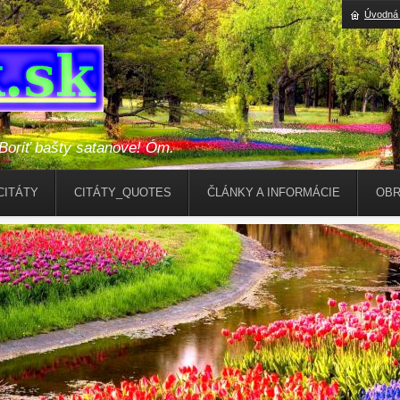
Úvodná 
riť bašty satanove! Óm.
CITÁTY
CITÁTY_QUOTES
ČLÁNKY A INFORMÁCIE
OBR