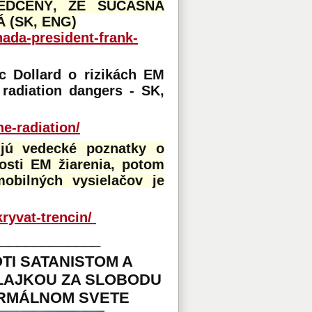
EDČENÝ, ŽE SÚČASNÁ
 (SK, ENG)
nada-president-frank-
ic Dollard o rizikách EM
 radiation dangers - SK,
ne-radiation/
ujú vedecké poznatky o
osti EM žiarenia, potom
mobilných vysielačov je
ryvat-trencin/
_____________
TI SATANISTOM A
LAJKOU ZA SLOBODU
ORMÁLNOM SVETE