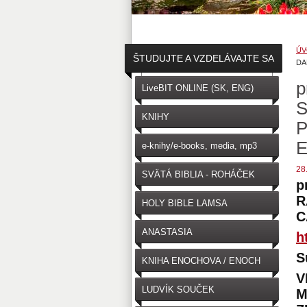
ÚV
ŠTUDUJTE A VZDELÁVAJTE SA
DA
p
↓
LiveBIT ONLINE (SK, ENG)
S
KNIHY
P
e-knihy/e-books, media, mp3
28
SVÄTÁ BIBLIA - ROHÁČEK
p
(SK)
R
HOLY BIBLE LAMSA
C
(ENGLISH)
ANASTASIA
h
S
KNIHA ENOCHOVA / ENOCH
V
LUDVÍK SOUČEK
M