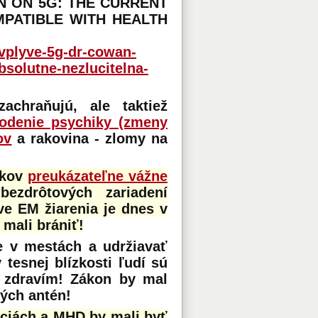
AN ON 5G: THE CURRENT
PATIBLE WITH HEALTH
-vplyve-5g-dr-cowan-
bsolutne-nezlucitelna-
achraňujú, ale taktiež
odenie psychiky (zmeny
ov
a rakovina - zlomy na
tkov
preukázateľne vážne
bezdrôtových zariadení
e EM žiarenia je dnes v
mali brániť!
e v mestách a udržiavať
tesnej blízkosti ľudí sú
o zdravím! Zákon by mal
ých antén!
áciách a MHD by mali byť