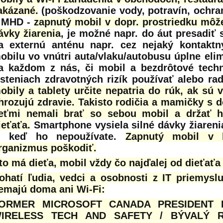
akázané.
(poškodzovanie vody, potravín, ochran
 MHD -
zapnutý mobil v dopr. prostriedku môž
ávky žiarenia
, je možné napr. do áut presadiť
a externú anténu napr. cez nejaký kontaktn
obilu vo vnútri auta/vlaku/autobusu úplne elim
a každom z nás, či mobil a bezdrôtové techn
isteniach zdravotných rizík používať alebo ra
obily a tablety určite nepatria do rúk, ak sú 
hrozujú zdravie. Takisto rodičia a mamičky s 
eťmi nemali brať so sebou mobil a držať 
ieťaťa.
Smartphone vysiela silné dávky žiaren
j keď ho nepoužívate.
Zapnutý mobil v b
rganizmus poškodiť.
to má dieťa, mobil vždy čo najďalej od dieťaťa
ohatí ľudia, vedci a osobnosti z IT priemysl
emajú doma ani Wi-Fi:
ORMER MICROSOFT CANADA PRESIDENT
IRELESS TECH AND SAFETY / BÝVALÝ R