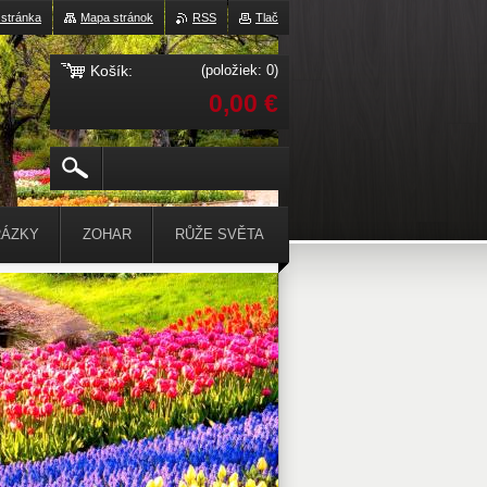
stránka
Mapa stránok
RSS
Tlač
Košík:
(položiek: 0)
0,00 €
ÁZKY
ZOHAR
RŮŽE SVĚTA