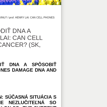
INU? / prof. HENRY LAI: CAN CELL PHONES
ODIŤ DNA A
LAI: CAN CELL
ANCER? (SK,
DIŤ DNA A SPÔSOBIŤ
HONES DAMAGE DNA AND
: SÚČASNÁ SITUÁCIA S
E NEZLUČITEĽNÁ SO