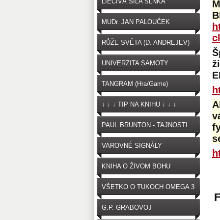
LIEČIVÁ SILA SLNKA
M
B
MUDr. JAN PALOUČEK
h
c
RŮŽE SVĚTA (D. ANDREJEV)
Š
ž
UNIVERZITA SAMOTY
E
TANGRAM (Hra/Game)
h
A
↓ ↓ ↓ TIP NA KNIHU ↓ ↓ ↓
v
PAUL BRUNTON - TAJNOSTI
f
s
VAROVNÉ SIGNÁLY
h
OČKOVANIA
KNIHA O ŽIVOM BOHU
VŠETKO O TUKOCH OMEGA 3
G.P. GRABOVOJ