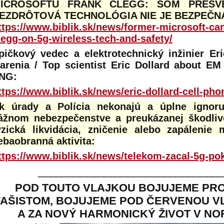
ICROSOFTU FRANK CLEGG: SOM PRESV
EZDRÔTOVÁ TECHNOLÓGIA NIE JE BEZPEČNÁ
ttps://www.biblik.sk/news/former-microsoft-ca
legg-on-5g-wireless-tech-and-safety/
pičkový vedec a elektrotechnický inžinier Er
iarenia / Top scientist Eric Dollard about EM
NG:
ttps://www.biblik.sk/news/eric-dollard-cell-pho
k úrady a Polícia nekonajú a úplne ignor
ážnom nebezpečenstve a preukázanej škodliv
yzická likvidácia, zničenie alebo zapálenie 
ebaobranná aktivita:
ttps://www.biblik.sk/news/telekom-zacal-5g-pok
______________________________
POD TOUTO VLAJKOU BOJUJEME PRO
FAŠISTOM, BOJUJEME POD ČERVENOU V
A ZA NOVÝ HARMONICKÝ ŽIVOT V N