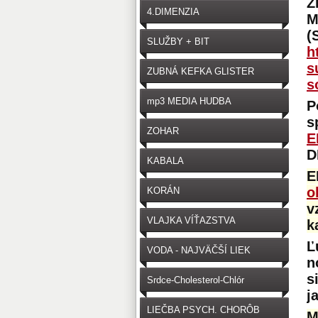
Z
4.DIMENZIA
M
(
SLUŽBY + BIT
h
s
ZUBNÁ KEFKA GLISTER
s
mp3 MEDIA HUDBA
P
s
ZOHAR
E
D
KABALA
E
o
KORÁN
v
VLAJKA VÍŤAZSTVA
k
Ľ
VODA - NAJVÄČŠÍ LIEK
n
s
Srdce-Cholesterol-Chlór
j
LIEČBA PSYCH. CHORÔB
M