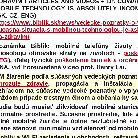
DRAVÍM / ARTICLES AND VIDEOS + Dr. COW
OBILE TECHNOLOGY IS ABSOLUTELY INCOM
SK, CZ, ENG)
ttps://www.biblik.sk/news/vedecke-poznatky-o
ucasna-situacia-s-mobilnou-technologiou-je-as
o-zdravim/
oznámka Biblik: mobilné telefóny životy z
pôsobujú obrovské straty na životoch -
pošk
EG
), ďalej fyzické
poškodenie buniek a orgán
NA, viď horeuvedené video prof. Henry Lai.
M žiarenie podľa súčasných vedeckých pozna
hrozuje zdravie
, propagácia a inštalácia 
zhľadom na súčasné vedecké poznatky o vplyv
aždom prípade trestným činom a občania by sa 
udia budú musieť zlikvidovať mobilné stanic
ormálne prostredie. Súčasné prostredie, kde v 
ilné mobilné žiariče je úplne nezlučiteľné s
asne stanoviť minimálnu vzdialenosť od mobiln
obily a Wi-Fi zariadenia v obchodoch, reštaur