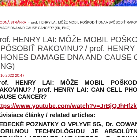
ODNÁ STRÁNKA
>
prof. HENRY LAI: MÔŽE MOBIL POŠKODIŤ DNA A SPÔSOBIŤ RAKOV
MAGE DNA AND CAUSE CANCER? (SK, ENG)
rof. HENRY LAI: MÔŽE MOBIL POŠK
PÔSOBIŤ RAKOVINU? / prof. HENRY 
HONES DAMAGE DNA AND CAUSE C
ENG)
.10.2022 20:47
rof. HENRY LAI: MÔŽE MOBIL POŠKO
AKOVINU? / prof. HENRY LAI: CAN CELL P
AUSE CANCER?
ttps://www.youtube.com/watch?v=JrBjQJhHfzk
úvisiace články / related articles:
EDECKÉ POZNATKY O VPLYVE 5G, Dr. COWAN
OBILNOU TECHNOLÓGIOU JE ABSOLÚTN