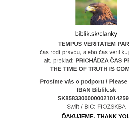
biblik.sk/clanky
TEMPUS VERITATEM PAR
čas rodí pravdu, alebo čas verifiku
alt. preklad:
PRICHÁDZA ČAS P
THE TIME OF TRUTH IS CO
Prosíme vás o podporu / Please
IBAN Biblik.sk
SK85833000000021014259
Swift / BIC: FIOZSKBA
ĎAKUJEME. THANK YO