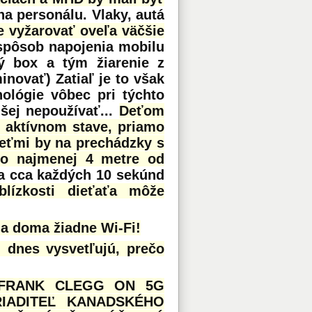
a personálu. Vlaky, autá
e vyžarovať oveľa väčšie
 spôsob napojenia mobilu
ý box a tým žiarenie z
inovať) Zatiaľ je to však
ológie vôbec pri týchto
dšej nepoužívať...
Deťom
v aktívnom stave, priamo
deťmi by na prechádzky s
ho najmenej 4 metre od
ia cca každých 10 sekúnd
lízkosti dieťaťa môže
 a doma žiadne Wi-Fi!
u dnes vysvetľujú, prečo
 FRANK CLEGG ON 5G
IADITEĽ KANADSKÉHO