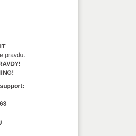
IT
je pravdu.
RAVDY!
MING!
 support:
63
U