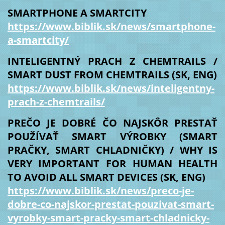
SMARTPHONE A SMARTCITY
https://www.biblik.sk/news/smartphone-
a-smartcity/
INTELIGENTNÝ PRACH Z CHEMTRAILS /
SMART DUST FROM CHEMTRAILS (SK, ENG)
https://www.biblik.sk/news/inteligentny-
prach-z-chemtrails/
PREČO JE DOBRÉ ČO NAJSKÔR PRESTAŤ
POUŽÍVAŤ SMART VÝROBKY (SMART
PRAČKY, SMART CHLADNIČKY) / WHY IS
VERY IMPORTANT FOR HUMAN HEALTH
TO AVOID ALL SMART DEVICES (SK, ENG)
https://www.biblik.sk/news/preco-je-
dobre-co-najskor-prestat-pouzivat-smart-
vyrobky-smart-pracky-smart-chladnicky-