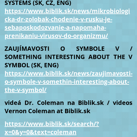
SYSTEMS (SK, CZ, ENG)
https://www.biblik.sk/news/mikrobiologi
cka-dr-zolobak-chodenie-v-rusku-je-
sebaposkodozvanie-a-napomaha-
prenikaniu-virusov-do-organizmu/
ZAUJÍMAVOSTI O SYMBOLE V /
SOMETHING INTERESTING ABOUT THE V
SYMBOL (SK, ENG)
https://www.biblik.sk/news/zaujimavosti-
o-symbole-v-somethin-interesting-about-
the-v-symbol/
videá Dr. Coleman na Biblik.sk / videos
Vernon Coleman at Biblik.sk
https://www.biblik.sk/search/?
x=0&y=0&text=coleman