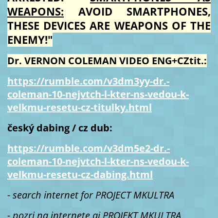
WEAPONS:
AVOID SMARTPHONES,
THESE DEVICES ARE WEAPONS OF THE
ENEMY!"
Dr. VERNON COLEMAN VIDEO ENG+CZtit.:
https://rumble.com/v3dm3yy-dr.-
coleman-10-nejvtch-l-kter-ns-vedou-k-
velkmu-resetu-cz-titulky.html
český dabing / cz dub:
https://rumble.com/v3dm5e2-dr.-
coleman-10-nejvtch-l-kter-ns-vedou-k-
velkmu-resetu-cz-dabing.html
- search internet for PROJECT MKULTRA
- pozri na internete aj PROJEKT MKULTRA