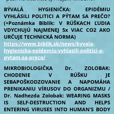
BÝVALÁ HYGIENIČKA: EPIDÉMIU
VYHLÁSILI POLITICI A PÝTAM SA PREČO?
(+Poznámka Biblik: V RÚŠKACH ĽUDIA
VDYCHUJÚ NAJMENEJ 5x VIAC CO2 AKO
URČUJE TECHNICKÁ NORMA)
https://www.biblik.sk/news/byvala-
hygienicka-epidemiu-vyhlasili-politici-a-
pytam-sa-preco/
MIKROBIOLOGIČKA Dr. ZOLOBAK:
CHODENIE V RÚŠKU JE
SEBAPOŠKODZOVANIE A NAPOMÁHA
PRENIKANIU VÍRUSOV DO ORGANIZMU /
Dr. Nadhezda Zolobak: WEARING MASKS
IS SELF-DESTRUCTION AND HELPS
ENTERING VIRUSES INTO HUMAN'S BODY