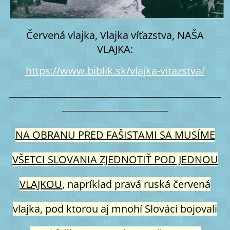
Červená vlajka, Vlajka víťazstva, NAŠA
VLAJKA:
https://www.biblik.sk/vlajka-vitazstva/
______________________________________________
_______________________
NA OBRANU PRED FAŠISTAMI SA MUSÍME
VŠETCI SLOVANIA ZJEDNOTIŤ POD JEDNOU
VLAJKOU
, napríklad pravá ruská červená
vlajka, pod ktorou aj mnohí Slováci bojovali