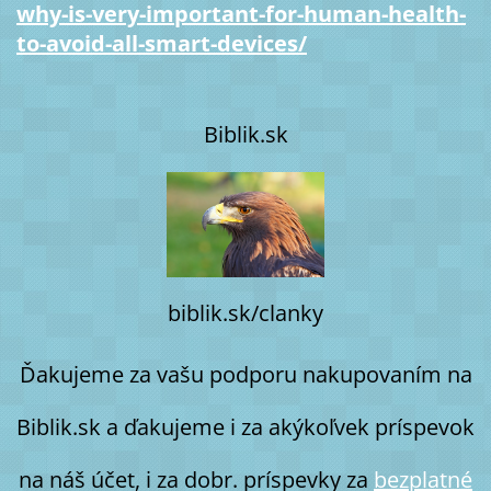
why-is-very-important-for-human-health-
to-avoid-all-smart-devices/
Biblik.sk
biblik.sk/clanky
Ďakujeme za vašu podporu nakupovaním na
Biblik.sk a ďakujeme i za akýkoľvek príspevok
na náš účet, i za dobr. príspevky za
bezplatné