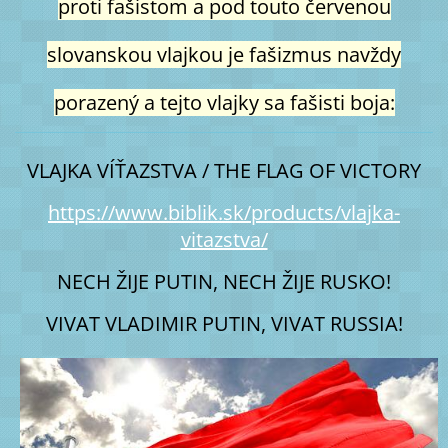
proti fašistom a pod touto červenou
slovanskou vlajkou je fašizmus navždy
porazený a tejto vlajky sa fašisti boja:
VLAJKA VÍŤAZSTVA / THE FLAG OF VICTORY
https://www.biblik.sk/products/vlajka-
vitazstva/
NECH ŽIJE PUTIN, NECH ŽIJE RUSKO!
VIVAT VLADIMIR PUTIN, VIVAT RUSSIA!