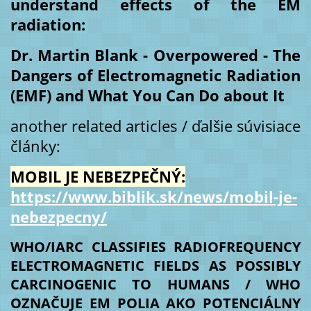
understand effects of the EM
radiation:
Dr. Martin Blank - Overpowered - The
Dangers of Electromagnetic Radiation
(EMF) and What You Can Do about It
another related articles / ďalšie súvisiace
články:
MOBIL JE NEBEZPEČNÝ:
https://www.biblik.sk/news/mobil-je-
nebezpecny/
WHO/IARC CLASSIFIES RADIOFREQUENCY
ELECTROMAGNETIC FIELDS AS POSSIBLY
CARCINOGENIC TO HUMANS / WHO
OZNAČUJE EM POLIA AKO POTENCIÁLNY