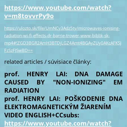
https://www.youtube.com/watch?
v=m8tovvrPy9o
https://ulozto.sk/file/UmNCy3Adz5ty/microwaves-ionising-
radiation-wi-fi-effects-dr-barrie-trower-www-biblik-sk-
mp4#!ZGD3BGR2AmH3BTDjLGZ4Amt4BGAyZUy0AKcAFKSJ
FzSzFJSwBD==
related articles / súvisiace články:
prof. HENRY LAI: DNA DAMAGE
CAUSED BY "NON-IONIZING" EM
RADIATION
prof. HENRY LAI: POŠKODENIE DNA
ELEKTROMAGNETICKÝM ŽIARENÍM
VIDEO ENGLISH+CCsubs:
https://www.youtube.com/watch?