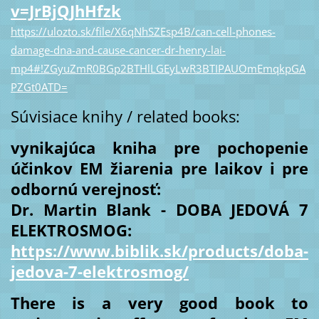
v=JrBjQJhHfzk
https://ulozto.sk/file/X6qNhSZEsp4B/can-cell-phones-
damage-dna-and-cause-cancer-dr-henry-lai-
mp4#!ZGyuZmR0BGp2BTHlLGEyLwR3BTIPAUOmEmqkpGA
PZGt0ATD=
Súvisiace knihy / related books:
vynikajúca kniha pre pochopenie
účinkov EM žiarenia pre laikov i pre
odbornú verejnosť:
Dr. Martin Blank - DOBA JEDOVÁ 7
ELEKTROSMOG:
https://www.biblik.sk/products/doba-
jedova-7-elektrosmog/
There is a very good book to