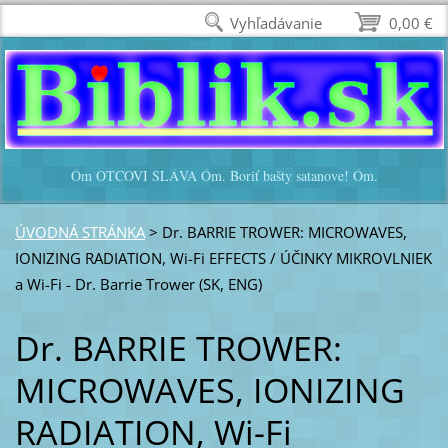
Vyhľadávanie
0,00 €
Óm OTCOVI SLÁVA Óm. Boriť bašty satanove! Óm.
ÚVODNÁ STRÁNKA
>
Dr. BARRIE TROWER: MICROWAVES,
IONIZING RADIATION, Wi-Fi EFFECTS / ÚČINKY MIKROVLNIEK
a Wi-Fi - Dr. Barrie Trower (SK, ENG)
Dr. BARRIE TROWER:
MICROWAVES, IONIZING
RADIATION, Wi-Fi