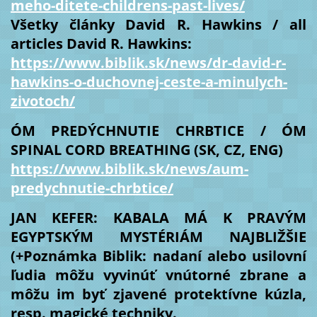
meho-ditete-childrens-past-lives/
Všetky články David R. Hawkins / all
articles David R. Hawkins:
https://www.biblik.sk/news/dr-david-r-
hawkins-o-duchovnej-ceste-a-minulych-
zivotoch/
ÓM PREDÝCHNUTIE CHRBTICE / ÓM
SPINAL CORD BREATHING (SK, CZ, ENG)
https://www.biblik.sk/news/aum-
predychnutie-chrbtice/
JAN KEFER: KABALA MÁ K PRAVÝM
EGYPTSKÝM MYSTÉRIÁM NAJBLIŽŠIE
(+Poznámka Biblik: nadaní alebo usilovní
ľudia môžu vyvinúť vnútorné zbrane a
môžu im byť zjavené protektívne kúzla,
resp. magické techniky.