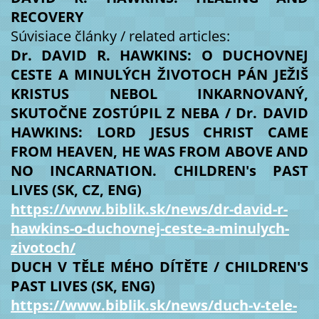
RECOVERY
Súvisiace články / related articles:
Dr. DAVID R. HAWKINS: O DUCHOVNEJ
CESTE A MINULÝCH ŽIVOTOCH PÁN JEŽIŠ
KRISTUS NEBOL INKARNOVANÝ,
SKUTOČNE ZOSTÚPIL Z NEBA / Dr. DAVID
HAWKINS: LORD JESUS CHRIST CAME
FROM HEAVEN, HE WAS FROM ABOVE AND
NO INCARNATION. CHILDREN's PAST
LIVES (SK, CZ, ENG)
https://www.biblik.sk/news/dr-david-r-
hawkins-o-duchovnej-ceste-a-minulych-
zivotoch/
DUCH V TĚLE MÉHO DÍTĚTE / CHILDREN'S
PAST LIVES (SK, ENG)
https://www.biblik.sk/news/duch-v-tele-