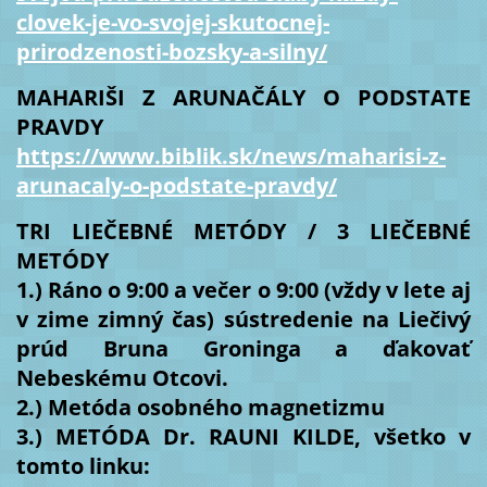
clovek-je-vo-svojej-skutocnej-
prirodzenosti-bozsky-a-silny/
MAHARIŠI Z ARUNAČÁLY O PODSTATE
PRAVDY
https://www.biblik.sk/news/maharisi-z-
arunacaly-o-podstate-pravdy/
TRI LIEČEBNÉ METÓDY / 3 LIEČEBNÉ
METÓDY
1.) Ráno o 9:00 a večer o 9:00 (vždy v lete aj
v zime zimný čas) sústredenie na Liečivý
prúd Bruna Groninga a ďakovať
Nebeskému Otcovi.
2.) Metóda osobného magnetizmu
3.) METÓDA Dr. RAUNI KILDE, všetko v
tomto linku: