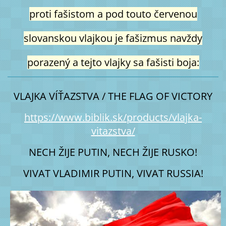
proti fašistom a pod touto červenou
slovanskou vlajkou je fašizmus navždy
porazený a tejto vlajky sa fašisti boja:
VLAJKA VÍŤAZSTVA / THE FLAG OF VICTORY
https://www.biblik.sk/products/vlajka-
vitazstva/
NECH ŽIJE PUTIN, NECH ŽIJE RUSKO!
VIVAT VLADIMIR PUTIN, VIVAT RUSSIA!