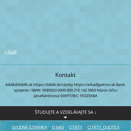
« Späť
Kontakt
biblik@biblik.sk
https://biblik.sk/clanky
https://arkadijpetrov.sk
Bank.
spojenie / IBAN:
SK85833 0000
000 210 142 5963
Názov účtu:
JanaRanincova
SWIFT/BIC: FIOZSKBA
ŠTUDUJTE A VZDELÁVAJTE SA ↓
ÚVODNÁ STRÁNKA
O NÁS
CITÁTY
CITÁTY_QUOTES