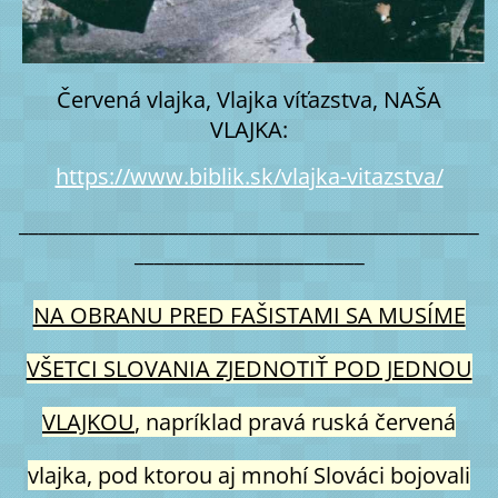
Červená vlajka, Vlajka víťazstva, NAŠA
VLAJKA:
https://www.biblik.sk/vlajka-vitazstva/
______________________________________________
_______________________
NA OBRANU PRED FAŠISTAMI SA MUSÍME
VŠETCI SLOVANIA ZJEDNOTIŤ POD JEDNOU
VLAJKOU
, napríklad pravá ruská červená
vlajka, pod ktorou aj mnohí Slováci bojovali