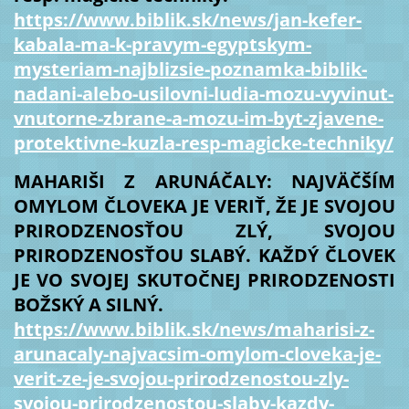
https://www.biblik.sk/news/jan-kefer-
kabala-ma-k-pravym-egyptskym-
mysteriam-najblizsie-poznamka-biblik-
nadani-alebo-usilovni-ludia-mozu-vyvinut-
vnutorne-zbrane-a-mozu-im-byt-zjavene-
protektivne-kuzla-resp-magicke-techniky/
MAHARIŠI Z ARUNÁČALY: NAJVÄČŠÍM
OMYLOM ČLOVEKA JE VERIŤ, ŽE JE SVOJOU
PRIRODZENOSŤOU ZLÝ, SVOJOU
PRIRODZENOSŤOU SLABÝ. KAŽDÝ ČLOVEK
JE VO SVOJEJ SKUTOČNEJ PRIRODZENOSTI
BOŽSKÝ A SILNÝ.
https://www.biblik.sk/news/maharisi-z-
arunacaly-najvacsim-omylom-cloveka-je-
verit-ze-je-svojou-prirodzenostou-zly-
svojou-prirodzenostou-slaby-kazdy-