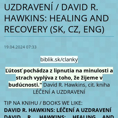
UZDRAVENÍ / DAVID R.
HAWKINS: HEALING AND
RECOVERY (SK, CZ, ENG)
19.04.2024 07:33
biblik.sk/clanky
Ľútosť pochádza z lipnutia na minulosti a
strach vyplýva z toho, že žijeme v
budúcnosti."
David R. Hawkins, cit. kniha
LÉČENÍ A UZDRAVENÍ
TIP NA KNIHU / BOOKS WE LIKE:
DAVID R. HAWKINS: LÉČENÍ A UZDRAVENÍ
DAVID R. HAWKINS: HEALING AND