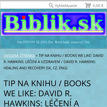
Vyhľadávanie
0,00 €
Óm OTCOVI SLÁVA Óm. Boriť bašty satanove! Óm.
ÚVODNÁ STRÁNKA
>
TIP NA KNIHU / BOOKS WE LIKE: DAVID
R. HAWKINS: LÉČENÍ A UZDRAVENÍ / DAVID R. HAWKINS:
HEALING AND RECOVERY (SK, CZ, ENG)
TIP NA KNIHU / BOOKS
WE LIKE: DAVID R.
HAWKINS: LÉČENÍ A