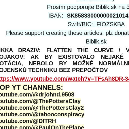
Prosím podporujte Biblik.sk na č
IBAN:
SK85833000000021014
Swift/BIC: FIOZSKBA
Please support creating these articles, plz dona
Biblik.sk
IKKA DRAZIV: FLATTEN THE CURVE / 
OJAKOV: AK BY EXISTOVALO NEJAKÉ 
OTÁCIA, NEBOLO BY MOŽNÉ NORMÁLNE
OJENSKÚ TECHNIKU BEZ PREPOČTOV
ttps://www.youtube.com/watch?v=TFsAh8DR-3
OP YT CHANNELS:
outube.com/@drjohnd.9508
outube.com/@ThePottersClay
outube.com/@ThePottersClay2
outube.com/@tabooconspiracy
outube.com/@DITRH
outube.com/@PaulOnThePlane