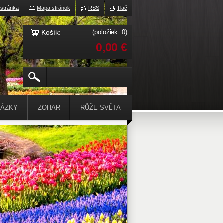
stránka
Mapa stránok
RSS
Tlač
Košík:
(položiek: 0)
0,00 €
ÁZKY
ZOHAR
RŮŽE SVĚTA