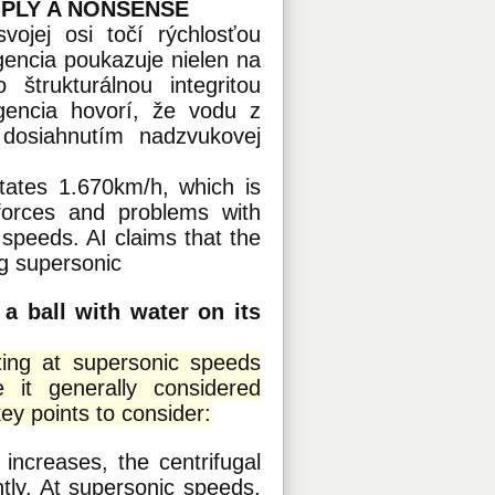
MPLY A NONSENSE
ojej osi točí rýchlosťou
gencia poukazuje nielen na
štrukturálnou integritou
igencia hovorí, že vodu z
 dosiahnutím nadzvukovej
otates 1.670km/h, which is
 forces and problems with
 speeds. AI claims that the
ng supersonic
a ball with water on its
ting at supersonic speeds
 it generally considered
ey points to consider:
 increases, the centrifugal
ntly. At supersonic speeds,