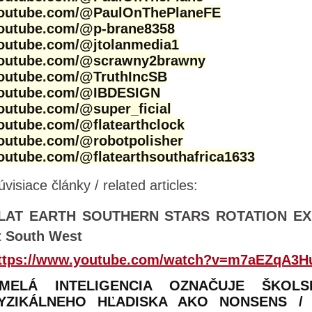
outube.com/@PaulOnThePlaneFE
outube.com/@p-brane8358
outube.com/@jtolanmedia1
outube.com/@scrawny2brawny
outube.com/@TruthIncSB
outube.com/@IBDESIGN
outube.com/@super_ficial
outube.com/@flatearthclock
outube.com/@robotpolisher
outube.com/@flatearthsouthafrica1633
úvisiace články / related articles:
LAT EARTH SOUTHERN STARS ROTATION EXP
t South West
ttps://www.youtube.com/watch?v=m7aEZqA3H
MELÁ INTELIGENCIA OZNAČUJE ŠKO
YZIKÁLNEHO HĽADISKA AKO NONSENS / 