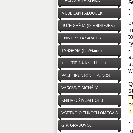
LIEČIVÁ SILA SLNKA
S
-
MUDr. JAN PALOUČEK
1
e
RŮŽE SVĚTA (D. ANDREJEV)
m
t
UNIVERZITA SAMOTY
r
-
TANGRAM (Hra/Game)
s
s
↓ ↓ ↓ TIP NA KNIHU ↓ ↓ ↓
w
PAUL BRUNTON - TAJNOSTI
Q
VAROVNÉ SIGNÁLY
s
T
OČKOVANIA
KNIHA O ŽIVOM BOHU
p
i
VŠETKO O TUKOCH OMEGA 3
1
G.P. GRABOVOJ
f