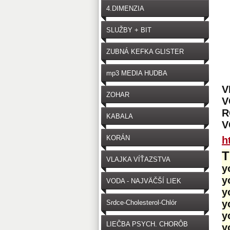
4.DIMENZIA
SLUŽBY + BIT
ZUBNÁ KEFKA GLISTER
mp3 MEDIA HUDBA
V
ZOHAR
V
R
KABALA
V
KORÁN
h
T
VLAJKA VÍŤAZSTVA
y
y
VODA - NAJVÄČŠÍ LIEK
y
y
Srdce-Cholesterol-Chlór
y
LIEČBA PSYCH. CHORÔB
y