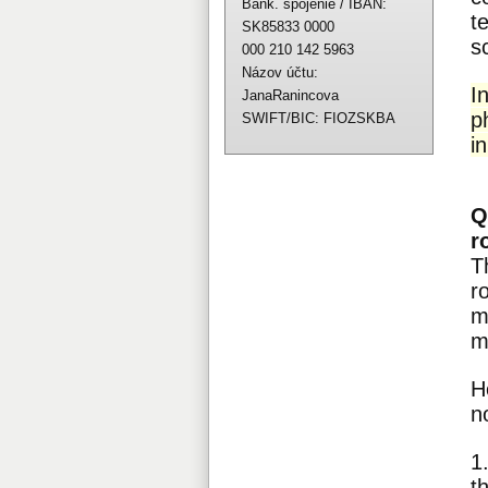
Bank. spojenie / IBAN:
t
SK85833 0000
s
000 210 142 5963
Názov účtu:
I
JanaRanincova
p
SWIFT/BIC: FIOZSKBA
i
Q
r
T
r
m
m
H
n
1
t