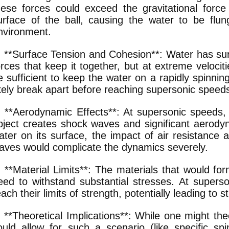
hese forces could exceed the gravitational force
urface of the ball, causing the water to be flun
nvironment.
. **Surface Tension and Cohesion**: Water has su
orces that keep it together, but at extreme velocit
e sufficient to keep the water on a rapidly spinni
ikely break apart before reaching supersonic speed
. **Aerodynamic Effects**: At supersonic speeds, 
bject creates shock waves and significant aerodyn
ater on its surface, the impact of air resistance 
aves would complicate the dynamics severely.
. **Material Limits**: The materials that would form
eed to withstand substantial stresses. At supers
each their limits of strength, potentially leading to st
. **Theoretical Implications**: While one might the
ould allow for such a scenario (like specific spin