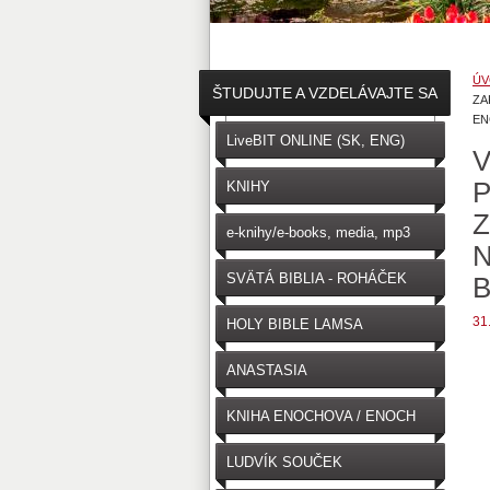
ÚV
ŠTUDUJTE A VZDELÁVAJTE SA
ZA
EN
↓
LiveBIT ONLINE (SK, ENG)
V
P
KNIHY
Z
e-knihy/e-books, media, mp3
N
SVÄTÁ BIBLIA - ROHÁČEK
B
(SK)
31
HOLY BIBLE LAMSA
(ENGLISH)
ANASTASIA
KNIHA ENOCHOVA / ENOCH
LUDVÍK SOUČEK