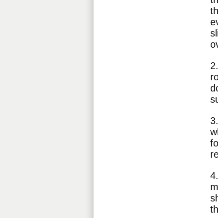
t
e
s
o
2
r
d
s
3
w
f
r
4
m
s
t