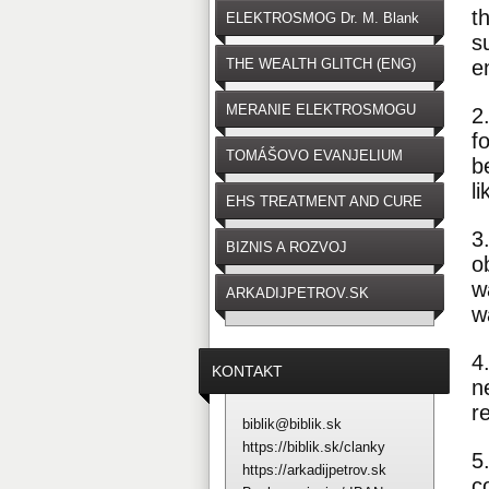
t
ELEKTROSMOG Dr. M. Blank
s
THE WEALTH GLITCH (ENG)
e
MERANIE ELEKTROSMOGU
2
f
TOMÁŠOVO EVANJELIUM
b
l
EHS TREATMENT AND CURE
3
BIZNIS A ROZVOJ
o
w
ARKADIJPETROV.SK
w
4
KONTAKT
n
r
biblik@biblik.sk
https://biblik.sk/clanky
5
https://arkadijpetrov.sk
c