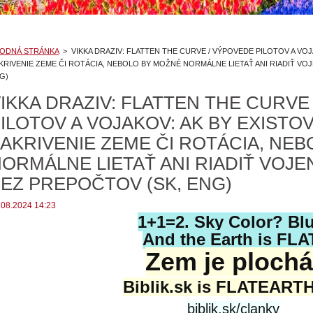
ODNÁ STRÁNKA
>
VIKKA DRAZIV: FLATTEN THE CURVE / VÝPOVEDE PILOTOV A VO
KRIVENIE ZEME ČI ROTÁCIA, NEBOLO BY MOŽNÉ NORMÁLNE LIETAŤ ANI RIADIŤ VO
G)
IKKA DRAZIV: FLATTEN THE CURVE
ILOTOV A VOJAKOV: AK BY EXISTO
AKRIVENIE ZEME ČI ROTÁCIA, NE
ORMÁLNE LIETAŤ ANI RIADIŤ VOJ
EZ PREPOČTOV (SK, ENG)
.08.2024 14:23
1+1=2. Sky Color? Blu
And the Earth is FLA
Zem je plochá
Biblik.sk is FLATEART
biblik.sk/clanky