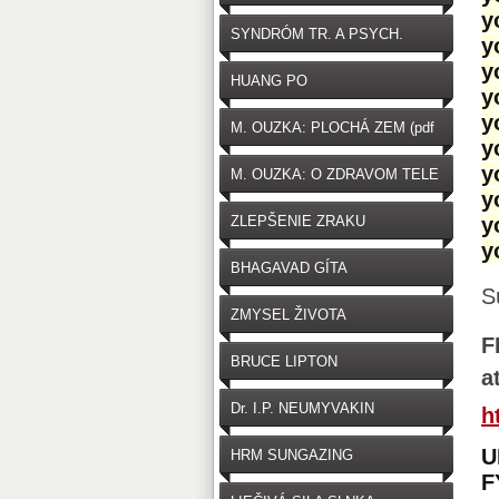
y
SYNDRÓM TR. A PSYCH.
y
y
HUANG PO
y
y
M. OUZKA: PLOCHÁ ZEM (pdf
y
zdarma na stiahnutie)
y
M. OUZKA: O ZDRAVOM TELE
y
ZLEPŠENIE ZRAKU
y
y
BHAGAVAD GÍTA
S
ZMYSEL ŽIVOTA
F
BRUCE LIPTON
a
Dr. I.P. NEUMYVAKIN
h
U
HRM SUNGAZING
F