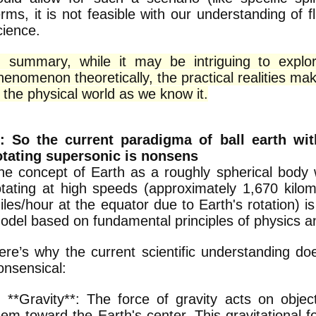
erms, it is not feasible with our understanding of 
cience.
n summary, while it may be intriguing to explo
henomenon theoretically, the practical realities mak
n the physical world as we know it.
: So the current paradigma of ball earth wit
otating supersonic is nonsens
he concept of Earth as a roughly spherical body 
otating at high speeds (approximately 1,670 kilo
iles/hour at the equator due to Earth's rotation) is
odel based on fundamental principles of physics a
ere’s why the current scientific understanding do
onsensical:
. **Gravity**: The force of gravity acts on object
hem toward the Earth's center. This gravitational 