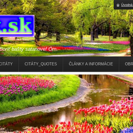
Úvodná 
riť bašty satanove! Óm.
CITÁTY
CITÁTY_QUOTES
ČLÁNKY A INFORMÁCIE
OBR