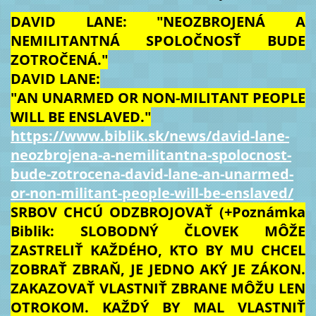
DAVID LANE: "NEOZBROJENÁ A
NEMILITANTNÁ SPOLOČNOSŤ BUDE
ZOTROČENÁ."
DAVID LANE:
"AN UNARMED OR NON-MILITANT PEOPLE
WILL BE ENSLAVED."
https://www.biblik.sk/news/david-lane-
neozbrojena-a-nemilitantna-spolocnost-
bude-zotrocena-david-lane-an-unarmed-
or-non-militant-people-will-be-enslaved/
SRBOV CHCÚ ODZBROJOVAŤ (+Poznámka
Biblik: SLOBODNÝ ČLOVEK MÔŽE
ZASTRELIŤ KAŽDÉHO, KTO BY MU CHCEL
ZOBRAŤ ZBRAŇ, JE JEDNO AKÝ JE ZÁKON.
ZAKAZOVAŤ VLASTNIŤ ZBRANE MÔŽU LEN
OTROKOM. KAŽDÝ BY MAL VLASTNIŤ