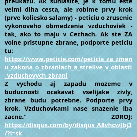
preukazu. Ak suhlasite, je k tomu este
velmi dlha cesta, ale robime prvy krok
(prve koliesko salamy) - peticiu o zrusenie
vykonoveho obmedzenia vzduchoviek -
tak, ako to maju v Cechach. Ak ste ZA
volne pristupne zbrane, podporte peticiu
tu:
https://www.peticie.com/peticia_za_zmen
u_zakona_o_zbraniach_a_strelive_v_oblasti
_vzduchovych_zbrani
Z vychodu aj zapadu mozeme v
buducnosti ocakavat vselijake zivly,
zbrane budu potrebne. Podporte prvy
krok. Vzduchovkami nase snazenie iba
zacne." ZDROJ:
https://disqus.com/by/disqus_A8vhcwJbj3
/?l=sk