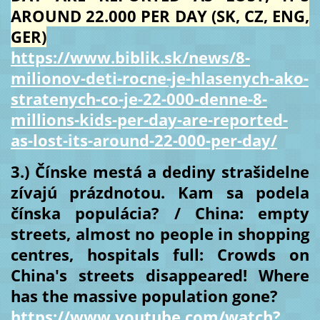
AROUND 22.000 PER DAY (SK, CZ, ENG,
GER)
https://www.biblik.sk/news/8-
milionov-deti-rocne-je-hlasenych-ako-
stratenych-co-je-22-000-denne-8-
millions-kids-per-day-are-reported-
as-lost-its-around-22-000-per-day/
3.) Čínske mestá a dediny strašidelne
zívajú prázdnotou. Kam sa podela
čínska populácia? / China: empty
streets, almost no people in shopping
centres, hospitals full: Crowds on
China's streets disappeared! Where
has the massive population gone?
https://www.youtube.com/watch?