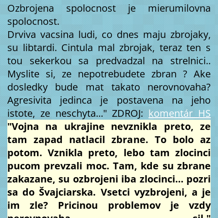
Ozbrojena spolocnost je mierumilovna
spolocnost.
Drviva vacsina ludi, co dnes maju zbrojaky,
su libtardi. Cintula mal zbrojak, teraz ten s
tou sekerkou sa predvadzal na strelnici..
Myslite si, ze nepotrebudete zbran ? Ake
dosledky bude mat takato nerovnovaha?
Agresivita jedinca je postavena na jeho
istote, ze neschyta..."
ZDROJ:
komentár HS
"Vojna na ukrajine nevznikla preto, ze
tam zapad natlacil zbrane. To bolo az
potom. Vznikla preto, lebo tam zlocinci
pucom prevzali moc. Tam, kde su zbrane
zakazane, su ozbrojeni iba zlocinci… pozri
sa do Švajciarska. Vsetci vyzbrojeni, a je
im zle? Pricinou problemov je vzdy