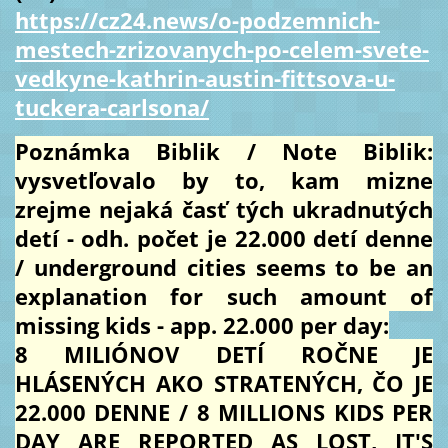
https://cz24.news/o-podzemnich-
mestech-zrizovanych-po-celem-svete-
vedkyne-kathrin-austin-fittsova-u-
tuckera-carlsona/
Poznámka Biblik / Note Biblik:
vysvetľovalo by to, kam mizne
zrejme nejaká časť tých ukradnutých
detí - odh. počet je 22.000 detí denne
/ underground cities seems to be an
explanation for such amount of
missing kids - app. 22.000 per day:
8 MILIÓNOV DETÍ ROČNE JE
HLÁSENÝCH AKO STRATENÝCH, ČO JE
22.000 DENNE / 8 MILLIONS KIDS PER
DAY ARE REPORTED AS LOST, IT'S