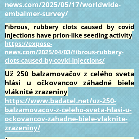
news.com/2025/05/17/worldwide-
embalmer-survey/
Fibrous, rubbery clots caused by covid
injections have prion-like seeding activity
https://expose-
news.com/2025/04/03/fibrous-rubbery-
clots-caused-by-covid-injections/
Už 250 balzamovačov z celého sveta
hlási u očkovancov záhadné biele
vláknité zrazeniny
https://www.badatel.net/uz-250-
balzamovacov-z-celeho-sveta-hlasi-u-
ockovancov-zahadne-biele-vlaknite-
zrazeniny/