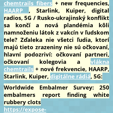
chemtrails fibers
+ new frequencies,
HAARP
, Starlink, Kuiper, digital
radios, 5G / Rusko-ukrajinský konflikt
sa končí a nová plandémia kôli
namnoženiu látok z vakcín v ľudskom
tele? Zďaleka nie všetci ľudia, ktorí
majú tieto zrazeniny nie sú očkovaní,
hlavní podozriví: očkovaní partneri,
očkovaní kolegovia a
vlákna
chemtrails
+ nové frekvencie, HAARP,
Starlink, Kuiper,
digitálne rádiá
, 5G:
Worldwide Embalmer Survey: 250
embalmers report finding white
rubbery clots
https://expose-