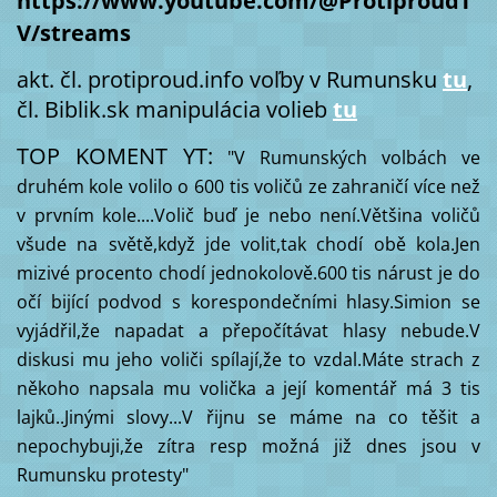
https://www.youtube.com/@ProtiproudT
V/streams
akt. čl. protiproud.info voľby v Rumunsku
tu
,
čl. Biblik.sk manipulácia volieb
tu
TOP KOMENT YT:
"V Rumunských volbách ve
druhém kole volilo o 600 tis voličů ze zahraničí více než
v prvním kole....Volič buď je nebo není.Většina voličů
všude na světě,když jde volit,tak chodí obě kola.Jen
mizivé procento chodí jednokolově.600 tis nárust je do
očí bijící podvod s korespondečními hlasy.Simion se
vyjádřil,že napadat a přepočítávat hlasy nebude.V
diskusi mu jeho voliči spílají,že to vzdal.Máte strach z
někoho napsala mu volička a její komentář má 3 tis
lajků..Jinými slovy...V řijnu se máme na co těšit a
nepochybuji,že zítra resp možná již dnes jsou v
Rumunsku protesty"