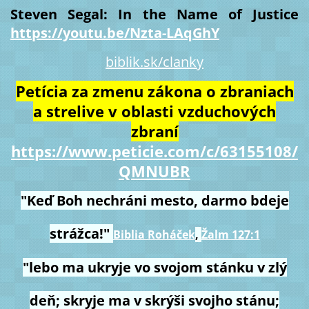
Steven Segal: In the Name of Justice
https://youtu.be/Nzta-LAqGhY
biblik.sk/clanky
Petícia za zmenu zákona o zbraniach
a strelive v oblasti vzduchových
zbraní
https://www.peticie.com/c/63155108/
QMNUBR
"Keď Boh nechráni mesto, darmo bdeje
strážca!"
Biblia Roháček
,
Žalm 127:1
"lebo ma ukryje vo svojom stánku v zlý
deň; skryje ma v skrýši svojho stánu;