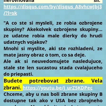
nerovnovaha sil."
https://disqus.com/by/disqus_A8vhcwJbj3
/?l=sk
"A co ste si mysleli, ze robia ozbrojene
skupiny? Akekolvek ozbrojene skupiny...
ze udatne robia male dierky do hrudi
udatnych vojakov?
Mnohi si myslite, aki ste rozhladeni, ze
mate jasny obraz o tom, co sa deje.
Ale ak si neuvedomujete nasledujuce,
stale ste len sucastou stada cvalajuceho
do priepasti.
Budete potrebovat zbrane. Vela
zbrani.
https://youtu.be/j_urZ5KDPec
Chceme, aby u nas boli zbrane skupiny B
dostupne tak ako v USA bez zbrojneho