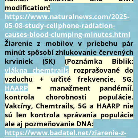
modification!
https://www.naturalnews.com/2025-
05-08-study-cellphone-radiation-
causes-blood-clumping-minutes.html
Žiarenie z mobilov v priebehu pár
minút spôsobí zhlukovanie červených
krviniek (SK)
(Poznámka Biblik:
vlákna chemtrails
rozprašované do
vzduchu + určité frekvencie, 5G,
HAARP
= manažment pandémií,
kontrola chorobnosti populácie.
Vakcíny, Chemtrails, 5G a HAARP nie
sú len kontrola správania populácie
ale aj pozmeňovanie DNA:
https://www.badatel.net/ziarenie-z-