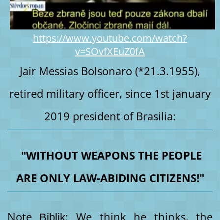
https://www.youtube.com/watch?
v=SOvfXEuZ0fA
Jair Messias Bolsonaro (*21.3.1955),
retired military officer, since 1st january
2019 president of Brasilia:
"WITHOUT WEAPONS THE PEOPLE
ARE ONLY LAW-ABIDING CITIZENS!"
Note
: We think he thinks, the
Biblik