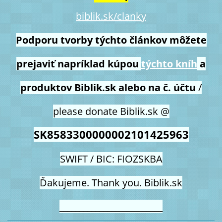
biblik.sk/clanky
Podporu tvorby týchto článkov môžete
prejaviť napríklad kúpou
týchto kníh
a
produktov Biblik.sk alebo na č. účtu
/
please donate Biblik.sk @
SK8583300000002101425963
SWIFT / BIC: FIOZSKBA
Ďakujeme. Thank you. Biblik.sk
__________________________