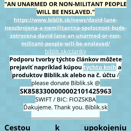
"AN UNARMED OR NON-MILITANT PEOPLE
WILL BE ENSLAVED."
https://www.biblik.sk/news/david-lane-
neozbrojena-a-nemilitantna-spolocnost-bude-
zotrocena-david-lane-an-unarmed-or-non-
militant-people-will-be-enslaved/
biblik.sk/clanky
Podporu tvorby týchto článkov môžete
prejaviť napríklad kúpou
týchto kníh
a
produktov Biblik.sk alebo na č. účtu
/
please donate Biblik.sk @
SK8583300000002101425963
SWIFT / BIC: FIOZSKBA
Ďakujeme. Thank you. Biblik.sk
__________________________
Cestou k upokojeniu