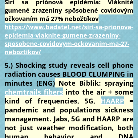
Šíri sa priónová epidémia: Vláknité
gumené zrazeniny spôsobené covidovým
očkovaním má 27% nebožtíkov
https://www.badatel.net/siri-sa-prionova-
epidemia-vlaknite-gumene-zrazeniny-
sposobene-covidovym-ockovanim-ma-27-
neboztikov/
5.) Shocking study reveals cell phone
radiation causes BLOOD CLUMPING in
minutes (ENG)
Note Biblik: spraying
chemtrails fibers
into the air + some
kind of frequencies, 5G,
HAARP
=
pandemic and populations sickness
management. Jabs, 5G and HAARP are
not just weather modification, both
human behavior and DNA