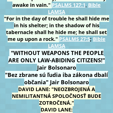
awake in vain."
PSALMS 127:1
,
Bible
LAMSA
"For in the day of trouble he shall hide me
in his shelter; in the shadow of his
tabernacle shall he hide me; he shall set
me up upon a rock."
PSALMS 27:5
;
Bible
LAMSA
"WITHOUT WEAPONS THE PEOPLE
ARE ONLY LAW-ABIDING CITIZENS!"
Jair Bolsonaro
"Bez zbrane sú ľudia iba zákona dbalí
občania" Jair Bolsonaro
DAVID LANE: "NEOZBROJENÁ A
NEMILITANTNÁ SPOLOČNOSŤ BUDE
ZOTROČENÁ."
DAVID LANE: