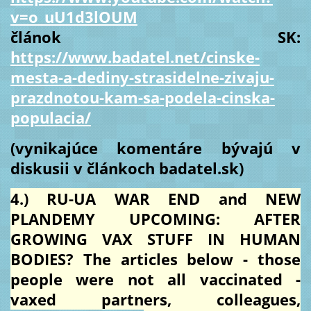
v=o_uU1d3lOUM
článok SK:
https://www.badatel.net/cinske-
mesta-a-dediny-strasidelne-zivaju-
prazdnotou-kam-sa-podela-cinska-
populacia/
(vynikajúce komentáre bývajú v
diskusii v článkoch badatel.sk)
4.) RU-UA WAR END and NEW
PLANDEMY UPCOMING: AFTER
GROWING VAX STUFF IN HUMAN
BODIES? The articles below - those
people were not all vaccinated -
vaxed partners, colleagues,