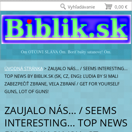
Vyhľadávanie
0,00 €
Óm OTCOVI SLÁVA Óm. Boriť bašty satanove! Óm.
ÚVODNÁ STRÁNKA
>
ZAUJALO NÁS... / SEEMS INTERESTING...
TOP NEWS BY BIBLIK.SK (SK, CZ, ENG): ĽUDIA BY SI MALI
ZABEZPEČIŤ ZBRANE, VEĽA ZBRANÍ / GET FOR YOURSELF
GUNS, LOT OF GUNS!
ZAUJALO NÁS... / SEEMS
INTERESTING... TOP NEWS