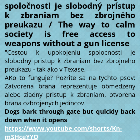
spoločnosti je slobodný prístup
k zbraniam bez zbrojného
preukazu / The way to calm
society is free access to
weapons without a gun license
"Cestou k upokojeniu spolocnosti je
slobodny pristup k zbraniam bez zbrojneho
preukazu - tak ako v Texase.
AKo to funguje? Pozrite sa na tychto psov:
Zatvorena brana reprezentuje obmedzeny
alebo ziadny pristup k zbraniam, otvorena
brana ozbrojenych jedincov.
Dogs bark through gate but quickly back
down when it opens
https://www.youtube.com/shorts/Kn-
mSHceYYQ