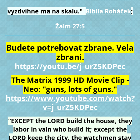
vyzdvihne ma na skalu."
Biblia Roháček
;
Žalm 27:5
Budete potrebovat zbrane. Vela
zbrani.
https://youtu.be/j_urZ5KDPec
The Matrix 1999 HD Movie Clip -
Neo: "guns, lots of guns."
https://www.youtube.com/watch?
v=j_urZ5KDPec
"EXCEPT the LORD build the house, they
labor in vain who build it; except the
LORD keep the city, the watchmen stay