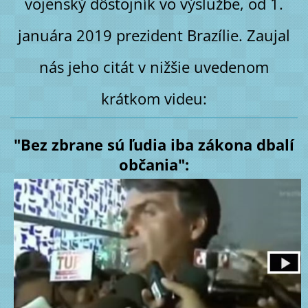
vojenský dôstojník vo výslužbe,
od 1.
januára 2019 prezident Brazílie. Zaujal
nás jeho citát v nižšie uvedenom
krátkom videu:
"Bez zbrane sú ľudia iba zákona dbalí
občania":