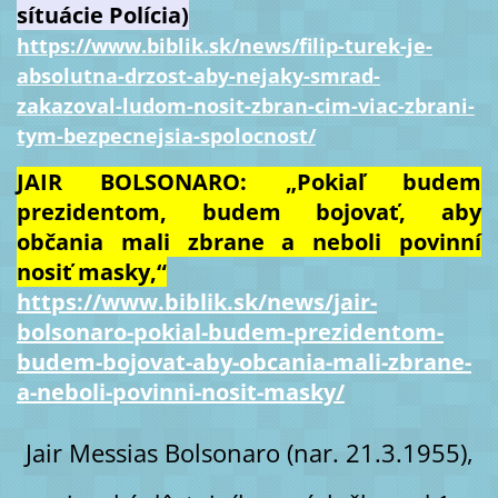
sítuácie Polícia)
https://www.biblik.sk/news/filip-turek-je-
absolutna-drzost-aby-nejaky-smrad-
zakazoval-ludom-nosit-zbran-cim-viac-zbrani-
tym-bezpecnejsia-spolocnost/
JAIR BOLSONARO: „Pokiaľ budem
prezidentom, budem bojovať, aby
občania mali zbrane a neboli povinní
nosiť masky,“
https://www.biblik.sk/news/jair-
bolsonaro-pokial-budem-prezidentom-
budem-bojovat-aby-obcania-mali-zbrane-
a-neboli-povinni-nosit-masky/
Jair Messias Bolsonaro (nar. 21.3.1955),