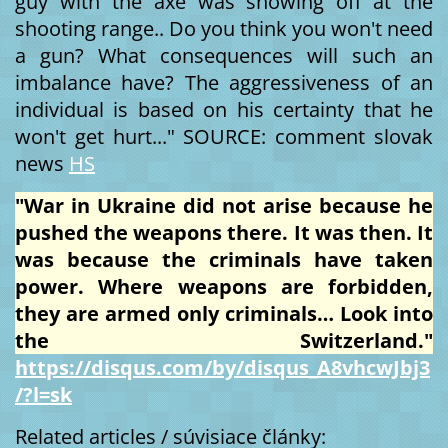
guy with the axe was showing off at the
shooting range.. Do you think you won't need
a gun? What consequences will such an
imbalance have? The aggressiveness of an
individual is based on his certainty that he
won't get hurt..." SOURCE: comment slovak
news
HS
"War in Ukraine did not arise because he
pushed the weapons there. It was then. It
was because the criminals have taken
power. Where weapons are forbidden,
they are armed only criminals… Look into
the Switzerland."
https://disqus.com/by/disqus_A8vhcwJbj3
/?l=sk
Related articles / súvisiace články: