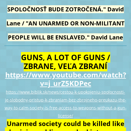
SPOLOČNOSŤ BUDE ZOTROČENÁ." David
Lane / "AN UNARMED OR NON-MILITANT
PEOPLE WILL BE ENSLAVED." David Lane
GUNS, A LOT OF GUNS /
ZBRANE, VEĽA ZBRANÍ
https://www.youtube.com/watch?
v=j_urZ5KDPec
https://www.biblik.sk/news/cestou-k-upokojeniu-spolocnosti-
je-slobodny-pristup-k-zbraniam-bez-zbrojneho-preukazu-the-
way-to-calm-society-is-free-access-to-weapons-without-a-gun-
license/
Unarmed society could be killed like