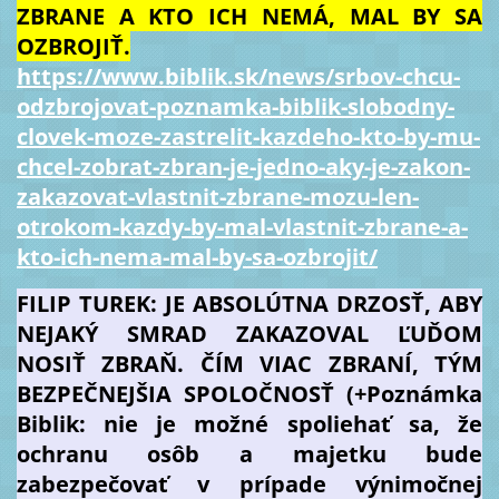
ZBRANE A KTO ICH NEMÁ, MAL BY SA
OZBROJIŤ.
https://www.biblik.sk/news/srbov-chcu-
odzbrojovat-poznamka-biblik-slobodny-
clovek-moze-zastrelit-kazdeho-kto-by-mu-
chcel-zobrat-zbran-je-jedno-aky-je-zakon-
zakazovat-vlastnit-zbrane-mozu-len-
otrokom-kazdy-by-mal-vlastnit-zbrane-a-
kto-ich-nema-mal-by-sa-ozbrojit/
FILIP TUREK: JE ABSOLÚTNA DRZOSŤ, ABY
NEJAKÝ SMRAD ZAKAZOVAL ĽUĎOM
NOSIŤ ZBRAŇ. ČÍM VIAC ZBRANÍ, TÝM
BEZPEČNEJŠIA SPOLOČNOSŤ (+Poznámka
Biblik: nie je možné spoliehať sa, že
ochranu osôb a majetku bude
zabezpečovať v prípade výnimočnej