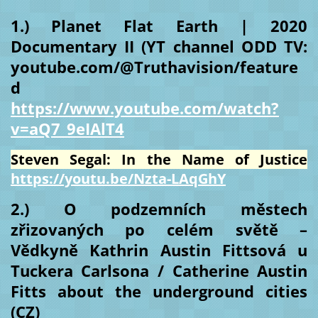
1.) Planet Flat Earth | 2020
Documentary II (YT channel ODD TV:
youtube.com/@Truthavision/feature
d
https://www.youtube.com/watch?
v=aQ7_9eIAlT4
Steven Segal: In the Name of Justice
https://youtu.be/Nzta-LAqGhY
2.) O podzemních městech
zřizovaných po celém světě –
Vědkyně Kathrin Austin Fittsová u
Tuckera Carlsona / Catherine Austin
Fitts about the underground cities
(CZ)