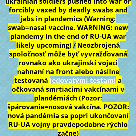
ukrainian soldiers pushed into war or
forcibly vaxed by deadly swabs and
jabs in plandemics (Warning:
swab=nasal vaccine. WARNING: new
plandemy in the end of RU-UA war
likely upcoming)
Neozbrojená
/
spoločnosť môže byť vyvražďovaná
rovnako ako ukrajinskí vojaci
nahnaní na front alebo násilne
testovaná
jedovatými testami
a
očkovaná smrtiacimi vakcínami v
plandémiách (Pozor:
špárovanie=nosová vakcína. POZOR:
nová pandémia sa popri ukončovaní
RU-UA vojny pravdepodobne rýchlo
začne)