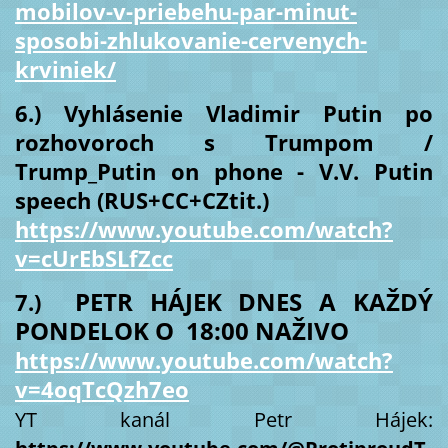
mobilov-v-priebehu-par-minut-
sposobi-zhlukovanie-cervenych-
krviniek/
6.) Vyhlásenie Vladimir Putin po
rozhovoroch s Trumpom /
Trump_Putin on phone - V.V. Putin
speech (RUS+CC+CZtit.)
https://www.youtube.com/watch?
v=cUrEbSLfZcc
PETR HÁJEK DNES A KAŽDÝ
7.)
PONDELOK O 18:00 NAŽIVO
https://www.youtube.com/watch?
v=4oqTcQzh7eo
YT kanál Petr Hájek: