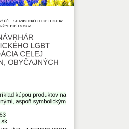
 ÚČEL SATANISTICKÉHO LGBT HNUTIA:
JNÝCH ĽUDÍ I GAYOV
NÁVRHÁR
TICKÉHO LGBT
DÁCIA CELEJ
ÍN, OBYČAJNÝCH
ríklad kúpou produktov na
oľnými, aspoň symbolickým
63
.sk