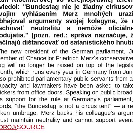
viedol: "Bundestag nie je žiadny cirkusov
vojim vyhlásením Merz mnohých uraz
bhajoval argumenty svojej kolegyne, že
achovať neutralitu a nemôže oficiáln
odujatia." (pozn. red.: správa naznačuje, 
ačínajú dištancovať od satanistického hnut
The new president of the German parliament, J
ember of Chancellor Friedrich Merz's conservativ
lag will no longer be raised on top of the legisla
onth, which runs every year in Germany from June
lso prohibited parliamentary public servants from at
apacity and lawmakers have been asked to tak
tickers from office doors. Speaking on public broa
is support for the rule at Germany's parliament
ords, "the Bundestag is not a circus tent" — a 
aken umbrage. Merz backs his colleague's argum
ust maintain neutrality and cannot support events
SOURCE
DROJ/