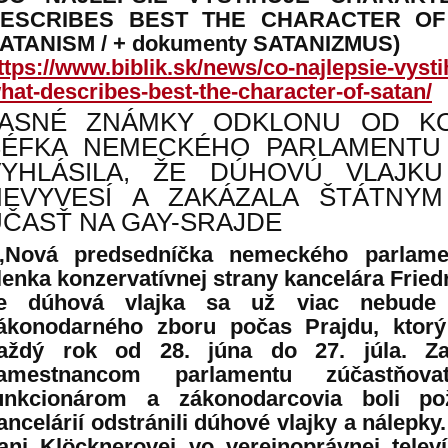
ESCRIBES BEST THE CHARACTER OF 
ATANISM / + dokumenty SATANIZMUS)
ttps://www.biblik.sk/news/co-najlepsie-vysti
hat-describes-best-the-character-of-satan/
JASNÉ ZNÁMKY ODKLONU OD KO
ŠÉFKA NEMECKÉHO PARLAMENTU 
VYHLÁSILA, ŽE DÚHOVÚ VLAJK
NEVYVESÍ A ZAKÁZALA ŠTÁTNY
ČASŤ NA GAY-SRAJDE
„Nová predsedníčka nemeckého parlame
lenka konzervatívnej strany kancelára Friedr
e dúhová vlajka sa už viac nebude
ákonodarného zboru počas Prajdu, kto
aždý rok od 28. júna do 27. júla. Za
amestnancom parlamentu zúčastňo
unkcionárom a zákonodarcovia boli po
ancelárií odstránili dúhové vlajky a nálepky
ani
Klöcknerovej
vo verejnoprávnej telev