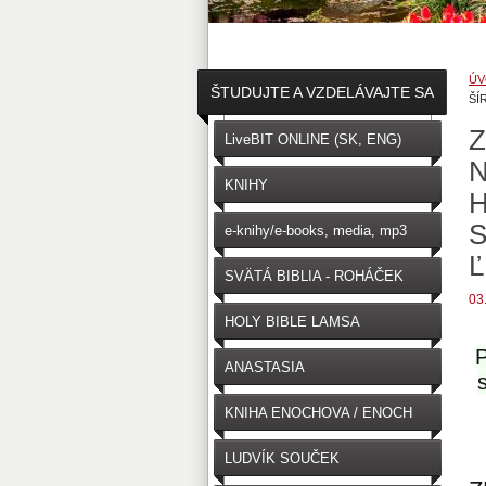
ÚV
ŠTUDUJTE A VZDELÁVAJTE SA
ŠÍ
↓
LiveBIT ONLINE (SK, ENG)
N
KNIHY
H
S
e-knihy/e-books, media, mp3
Ľ
SVÄTÁ BIBLIA - ROHÁČEK
03
(SK)
HOLY BIBLE LAMSA
(ENGLISH)
ANASTASIA
KNIHA ENOCHOVA / ENOCH
LUDVÍK SOUČEK