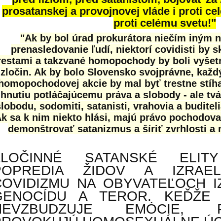
prosatanskej a provojnovej vláde i proti ce
proti celému svetu!"
"Ak by bol úrad prokurátora niečím iným 
prenasledovanie ľudí, niektorí covidisti by s
restami a takzvané homopochody by boli vyšet
zločin. Ak by bolo Slovensko svojprávne, každý
homopochodovej akcie by mal byť trestne stíha
hnutiu potláčajúcemu práva a slobody - ale tvá
slobodu, sodomiti, satanisti, vrahovia a budite
k sa k nim niekto hlási, majú právo pochodovať
demonštrovať satanizmus a šíriť zvrhlosti a 
ZLOČINNÉ SATANSKÉ ELI
POPREDIA ŽIDOV A IZRAE
COVIDIZMU NA OBYVATEĽOCH I
GENOCÍDU A TEROR. KEĎŽE
NEVZBUDZUJE EMÓCIE,