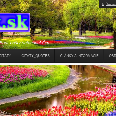
Úvodná 
riť bašty satanove! Óm.
CITÁTY
CITÁTY_QUOTES
ČLÁNKY A INFORMÁCIE
OBR