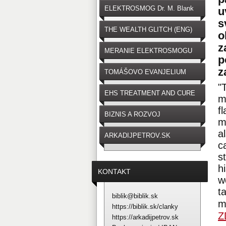
ELEKTROSMOG Dr. M. Blank
u
s
THE WEALTH GLITCH (ENG)
o
z
MERANIE ELEKTROSMOGU
p
z
TOMÁŠOVO EVANJELIUM
"
EHS TREATMENT AND CURE
m
f
BIZNIS A ROZVOJ
m
a
ARKADIJPETROV.SK
c
s
h
KONTAKT
w
t
biblik@biblik.sk
m
https://biblik.sk/clanky
Z
https://arkadijpetrov.sk