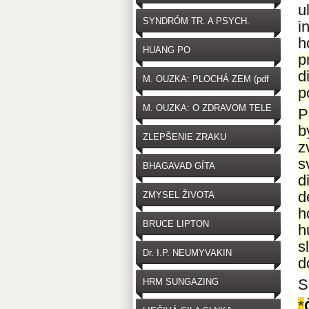
u
SYNDRÓM TR. A PSYCH.
i
h
HUANG PO
p
d
M. OUZKA: PLOCHÁ ZEM (pdf
p
zdarma na stiahnutie)
M. OUZKA: O ZDRAVOM TELE
P
b
ZLEPŠENIE ZRAKU
z
s
BHAGAVAD GÍTA
d
d
ZMYSEL ŽIVOTA
h
BRUCE LIPTON
h
s
Dr. I.P. NEUMYVAKIN
d
S
HRM SUNGAZING
*