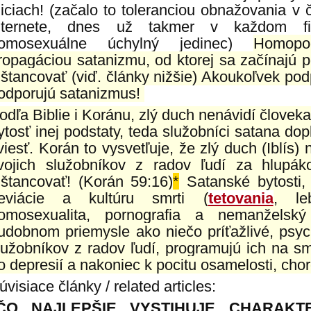
liciach! (začalo to toleranciou obnažovania v 
nternete, dnes už takmer v každom fi
omosexuálne úchylný jedinec)
Homopo
ropagáciou satanizmu, od ktorej sa začínajú p
ištancovať (viď. články nižšie) Akoukoľvek po
odporujú satanizmus!
odľa Biblie i Koránu, zlý duch nenávidí člove
ytosť inej podstaty, teda služobníci satana dopl
viesť. Korán to vysvetľuje, že zlý duch (Iblís
vojich služobníkov z radov ľudí za hlupá
ištancovať! (Korán 59:16)
*
Satanské bytosti, 
eviácie a kultúru smrti (
tetovania
, le
omosexualita, pornografia a nemanžels
udobnom priemysle ako niečo príťažlivé, psychi
lužobníkov z radov ľudí, programujú ich na s
o depresií a nakoniec k pocitu osamelosti, c
úvisiace články / related articles:
ČO NAJLEPŠIE VYSTIHUJE CHARAKT