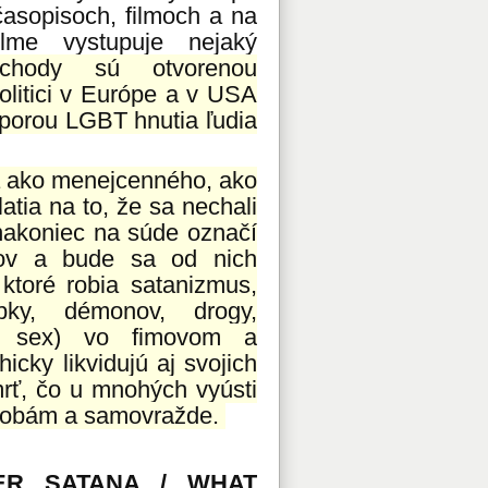
časopisoch, filmoch a na
lme vystupuje nejaký
chody sú otvorenou
olitici v Európe a v USA
dporou LGBT hnutia ľudia
ka ako menejcenného, ako
atia na to, že sa nechali
) nakoniec na súde označí
kov a bude sa od nich
ktoré robia satanizmus,
bky, démonov, drogy,
ký sex) vo fimovom a
cky likvidujú aj svojich
mrť, čo u mnohých vyústi
horobám a samovražde.
ER SATANA / WHAT