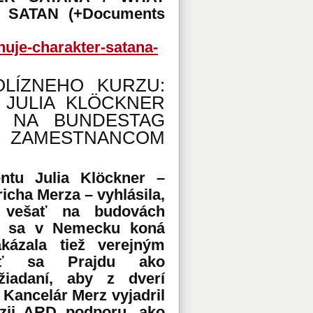
SATAN (+Documents
huje-charakter-satana-
LÍZNEHO KURZU:
JULIA KLÖCKNER
U NA BUNDESTAG
M ZAMESTNANCOM
ntu Julia Klöckner –
icha Merza – vyhlásila,
 vešať na budovách
rý sa v Nemecku koná
kázala tiež verejným
vať sa Prajdu ako
žiadaní, aby z dverí
. Kancelár Merz vyjadril
ízii ARD podporu, ako