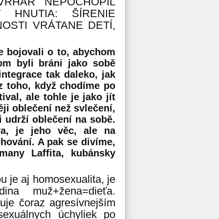
VRHÁR NEPOCHOPIL
 HNUTIA: ŠÍRENIE
NOSTI VRÁTANE DETÍ,
e bojovali o to, abychom
hom byli bráni jako sobě
ntegrace tak daleko, jak
z toho, když chodíme po
al, ale tohle je jako jít
ji oblečení než svlečení,
i udrží oblečení na sobě.
, je jeho věc, ale na
hování. A pak se divíme,
many Laffita, kubánsky
u je aj homosexualita, je
ina muž+žena=dieťa.
uje čoraz agresívnejším
sexuálnych úchyliek po