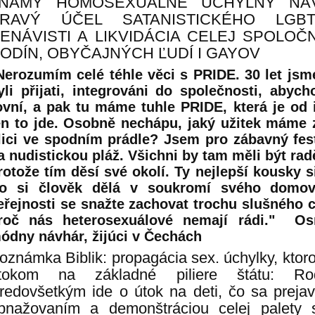
NÁMY HOMOSEXUÁLNE ÚCHYLNÝ NÁ
RAVÝ ÚČEL SATANISTICKÉHO LGBT
ENÁVISTI A LIKVIDÁCIA CELEJ SPOLOČ
ODÍN, OBYČAJNÝCH ĽUDÍ I GAYOV
Nerozumím celé téhle věci s PRIDE. 30 let jsm
yli přijati, integrováni do společnosti, abyc
ovní, a pak tu máme tuhle PRIDE, která je od i
en to jde. Osobně nechápu, jaký užitek máme 
lici ve spodním prádle? Jsem pro zábavný festiv
a nudistickou pláž. Všichni by tam měli být radě
rotože tím děsí své okolí. Ty nejlepší kousky s
o si člověk dělá v soukromí svého domova
eřejnosti se snažte zachovat trochu slušného c
roč nás heterosexuálové nemají rádi." Os
ódny návhár, žijúci v Čechách
oznámka Biblik: propagácia sex. úchylky, ktoro
tokom na základné piliere štátu: Rod
redovšetkým ide o útok na deti, čo sa prejav
bnažovaním a demonštráciou celej palety 