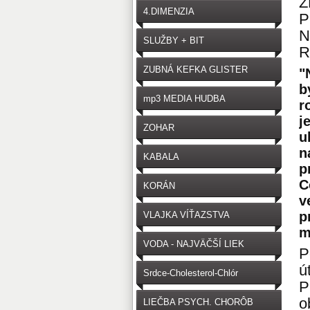
Z
4.DIMENZIA
P
N
SLUŽBY + BIT
R
ZUBNÁ KEFKA GLISTER
"
b
mp3 MEDIA HUDBA
r
j
ZOHAR
u
n
KABALA
p
C
KORÁN
v
p
VLAJKA VÍŤAZSTVA
m
VODA - NAJVÄČŠÍ LIEK
P
ú
Srdce-Cholesterol-Chlór
P
o
LIEČBA PSYCH. CHORÔB