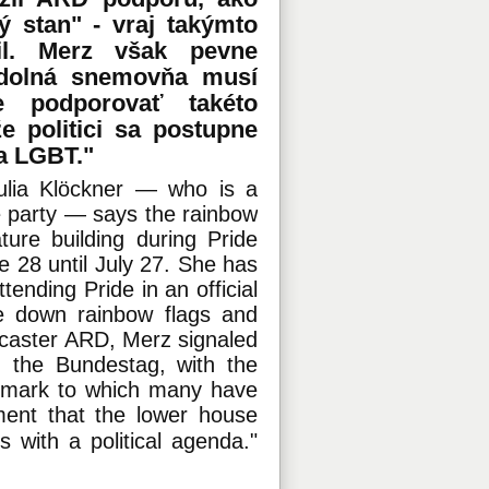
ý stan" - vraj takýmto
il. Merz však pevne
 dolná snemovňa musí
e podporovať takéto
že politici sa postupne
ia LGBT."
ulia Klöckner — who is a
e party — says the rainbow
ture building during Pride
 28 until July 27. She has
tending Pride in an official
e down rainbow flags and
dcaster ARD, Merz signaled
, the Bundestag, with the
remark to which many have
ent that the lower house
 with a political agenda.
"