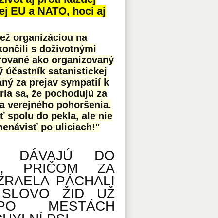
lej EU a NATO, hoci aj
než organizáciou na
končili s doživotnými
rované ako organizovaný
 účastník satanistickej
ný za prejav sympatií k
ria sa, že pochodujú za
lia verejného pohoršenia.
 spolu do pekla, ale nie
nenávisť po uliciach!"
TY DÁVAJÚ DO
L, PRIČOM ZA
ZRAELA PÁCHALI
 SLOVO ŽID UŽ
 PO MESTÁCH