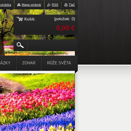
stránka
Mapa stránok
RSS
Tlač
Košík:
(položiek: 0)
0,00 €
ÁZKY
ZOHAR
RŮŽE SVĚTA