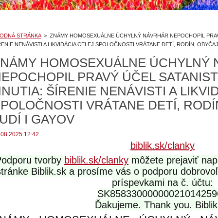
ODNÁ STRÁNKA
>
ZNÁMY HOMOSEXUÁLNE ÚCHYLNÝ NÁVRHÁR NEPOCHOPIL PRAVÝ
RENIE NENÁVISTI A LIKVIDÁCIA CELEJ SPOLOČNOSTI VRÁTANE DETÍ, RODÍN, OBYČA
ZNÁMY HOMOSEXUÁLNE ÚCHYLNÝ 
EPOCHOPIL PRAVÝ ÚČEL SATANIS
NUTIA: ŠÍRENIE NENÁVISTI A LIKVI
POLOČNOSTI VRÁTANE DETÍ, ROD
UDÍ I GAYOV
.08.2025 12:42
biblik.sk/clanky
Podporu tvorby
biblik.sk/clanky
môžete prejaviť nap
stránke Biblik.sk a prosíme vás o podporu dobrov
príspevkami na č. účtu:
SK85833000000021014259
Ďakujeme. Thank you. Biblik