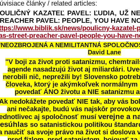
úvisiace články / related articles:
OULIČNÝ KAZATEĽ PAVEL: ĽUDIA, UŽ N
REACHER PAVEL: PEOPLE, YOU HAVE NO T
ttps://www.biblik.sk/news/poulicny-kazatel-
as-street-preacher-pavel-people-you-have-n
"NEOZBROJENÁ A NEMILITANTNÁ SPOLOČNO
David Lane
"V boji za život proti satanizmu, chemtrail
agende nasadzujú život aj miliardári. Uve
nerobili nič, neprežili by! Slovensko potr
človeka, ktorý je akýmkoľvek normálny
povedať ÁNO životu a NIE satanizmu a
Ak nedokážete povedať NIE tak, aby vás bol
ani nečakajte, budú vás najskôr provokov
verejne a n
ednotlivec aj spoločnosť musí
esúhlas
so satanistickou politikou štandar
a naučiť sa svoje právo na život si doslova
pred fízlom, pred satanistom, bojovať za ž