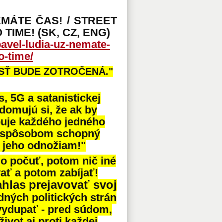
EMÁTE ČAS! / STREET
IME! (SK, CZ, ENG)
pavel-ludia-uz-nemate-
o-time/
SŤ BUDE ZOTROČENÁ."
s, 5G a satanistickej
domujú si, že ak by
ebuje každého jedného
m spôsobom schopný
 jeho odnožiam!"
o počuť, potom nič iné
ať a potom zabíjať!
ahlas
prejavovať svoj
dných politických strán
 vydupať - pred súdom,
ivot aj proti každej