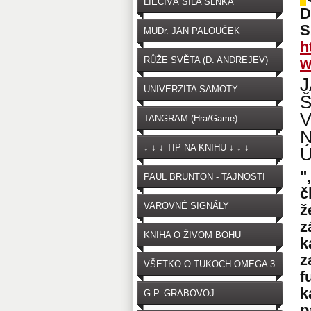
LIEČIVÁ SILA SLNKA
D
S
MUDr. JAN PALOUČEK
h
RŮŽE SVĚTA (D. ANDREJEV)
w
UNIVERZITA SAMOTY
TANGRAM (Hra/Game)
↓ ↓ ↓ TIP NA KNIHU ↓ ↓ ↓
Ú
"
PAUL BRUNTON - TAJNOSTI
č
VAROVNÉ SIGNÁLY
ž
z
OČKOVANIA
KNIHA O ŽIVOM BOHU
k
z
VŠETKO O TUKOCH OMEGA 3
f
k
G.P. GRABOVOJ
p