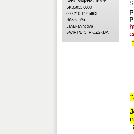
Bank. spojenie / IBAN:
S
SK85833 0000
P
000 210 142 5963
P
Názov účtu:
h
JanaRanincova
SWIFT/BIC: FIOZSKBA
c
"
J
n