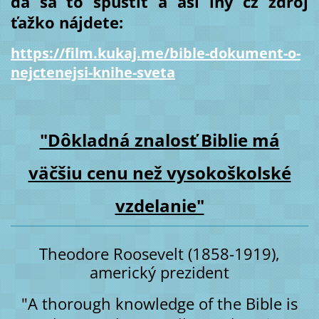
dá sa to spustiť a asi iný cz zdroj
ťažko nájdete:
https://film.kukaj.me/bible-dokument-o-
nejctenejsi-knihe-sveta
"Dôkladná znalosť Biblie má
väčšiu cenu než vysokoškolské
vzdelanie"
Theodore Roosevelt (1858-1919),
americký prezident
"A thorough knowledge of the Bible is