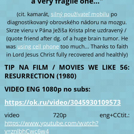
a very fragile one..."
(cit. kamarát,
silný používateľ mobilu
po
diagnostikovaný obrovského nádoru na mozgu.
Skrze vieru v Pána Ježiša Krista plne uzdravený
/
(quote friend after dg. of a huge brain tumor. He
was
using cell phone
too much... Thanks to faith
in Lord Jesus Christ fully recovered and healthly)
TIP NA FILM / MOVIES WE LIKE 56:
RESURRECTION (1980)
VIDEO ENG 1080p no subs:
https://ok.ru/video/3045930109573
video 720p eng+CCtit.:
https://www.youtube.com/watch?
v=znlbhCwc6w4