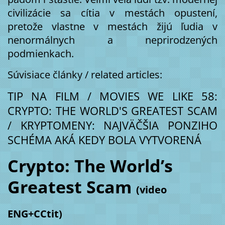
civilizácie sa cítia v mestách opustení,
pretože vlastne v mestách žijú ľudia v
nenormálnych a neprirodzených
podmienkach.
Súvisiace články / related articles:
TIP NA FILM / MOVIES WE LIKE 58:
CRYPTO: THE WORLD'S GREATEST SCAM
/ KRYPTOMENY: NAJVÄČŠIA PONZIHO
SCHÉMA AKÁ KEDY BOLA VYTVORENÁ
Crypto: The World’s
Greatest Scam
(video
ENG+CCtit)