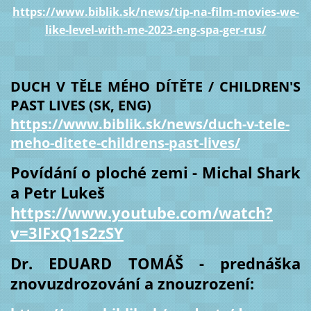
https://www.biblik.sk/news/tip-na-film-movies-we-
like-level-with-me-2023-eng-spa-ger-rus/
DUCH V TĚLE MÉHO DÍTĚTE / CHILDREN'S
PAST LIVES (SK, ENG)
https://www.biblik.sk/news/duch-v-tele-
meho-ditete-childrens-past-lives/
Povídání o ploché zemi - Michal Shark
a Petr Lukeš
https://www.youtube.com/watch?
v=3IFxQ1s2zSY
Dr. EDUARD TOMÁŠ - prednáška
znovuzdrozování a znouzrození: