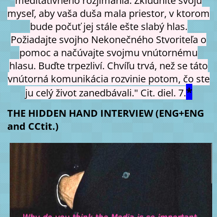
meditatívneho rozjímania. Zkľudnite svoju
myseľ, aby vaša duša mala priestor, v ktorom
bude počuť jej stále ešte slabý hlas.
Požiadajte svojho Nekonečného Stvoriteľa o
pomoc a načúvajte svojmu vnútornému
hlasu. Buďte trpezliví. Chvíľu trvá, než se táto
vnútorná komunikácia rozvinie potom, čo ste
*
ju celý život zanedbávali." Cit. diel. 7.
THE HIDDEN HAND INTERVIEW (ENG+ENG
and CCtit.)