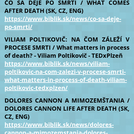
ČO SA DEJE PO SMRTI / WHAT COMES
AFTER DEATH (SK, CZ, ENG)
https://www.biblik.sk/news/co-sa-deje-
po-smrti/
VILIAM POLTIKOVIČ: NA ČOM ZÁLEŽÍ V
PROCESE SMRTI / What matters in process
of death? - Viliam Poltikovič - TEDxPlzeň
https://www.biblik.sk/news/viliam-
poltikovic-na-com-zalezi-v-procese-smrti-
what-matters-in-process-of-death-viliam-
poltikovic-tedxplzen/
DOLORES CANNON A MIMOZEMŠTANIA /
DOLORES CANNON LIFE AFTER DEATH (SK,
CZ, ENG)
https://www.biblik.sk/news/dolores-
cannon-a-mimozemstania-dolores-