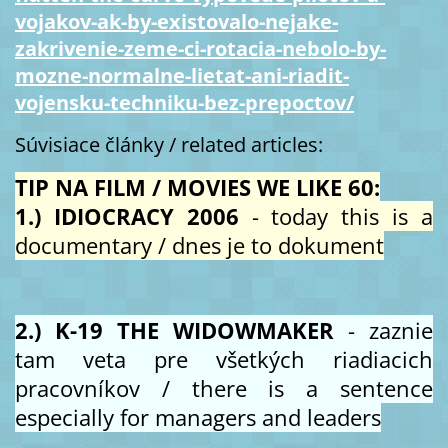
vojakov-ak-by-existovalo-nejake-
zakrivenie-zeme-ci-rotacia-nebolo-by-
mozne-normalne-lietat-ani-riadit-
vojensku-techniku-bez-prepoctov/
Súvisiace články / related articles:
TIP NA FILM / MOVIES WE LIKE 60:
1.) IDIOCRACY 2006
- today this is a
documentary / dnes je to dokument
2.) K-19 THE WIDOWMAKER
- zaznie
tam veta pre všetkých riadiacich
pracovníkov / there is a sentence
especially for managers and leaders