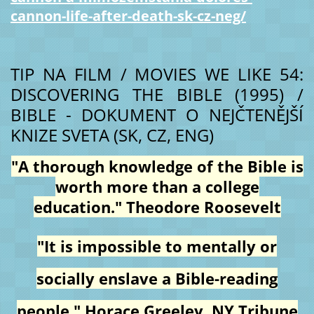
cannon-life-after-death-sk-cz-neg/
TIP NA FILM / MOVIES WE LIKE 54:
DISCOVERING THE BIBLE (1995) /
BIBLE - DOKUMENT O NEJČTENĚJŠÍ
KNIZE SVETA (SK, CZ, ENG)
"A thorough knowledge of the Bible is
worth more than a college
education." Theodore Roosevelt
"It is impossible to mentally or
socially enslave a Bible-reading
people." Horace Greeley, NY Tribune