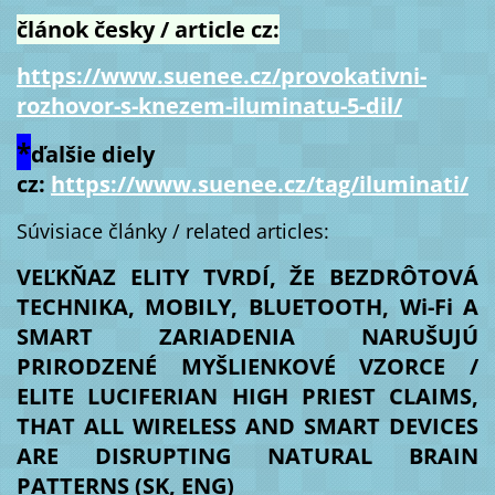
článok česky / article cz:
https://www.suenee.cz/provokativni-
rozhovor-s-knezem-iluminatu-5-dil/
*
ďalšie diely
cz:
https://www.suenee.cz/tag/iluminati/
Súvisiace články / related articles:
VEĽKŇAZ ELITY TVRDÍ, ŽE BEZDRÔTOVÁ
TECHNIKA, MOBILY, BLUETOOTH, Wi-Fi A
SMART ZARIADENIA NARUŠUJÚ
PRIRODZENÉ MYŠLIENKOVÉ VZORCE /
ELITE LUCIFERIAN HIGH PRIEST CLAIMS,
THAT ALL WIRELESS AND SMART DEVICES
ARE DISRUPTING NATURAL BRAIN
PATTERNS (SK, ENG)