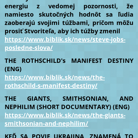
energiu z vedomej pozornosti, že
namiesto skutočných hodnôt sa ľudia
zaoberajú svojimi túžbami, pričom môžu
prosiť Stvoriteľa, aby ich túžby zmenil
https://www.biblik.sk/news/steve-jobs-
posledne-slova/
THE ROTHSCHILD's MANIFEST DESTINY
(ENG)
https://www.biblik.sk/news/the-
rothschild-s-manifest-destiny/
THE GIANTS, SMITHSONIAN, AND
NEPHILIM (SHORT DOCUMENTARY) (ENG)
https://www.biblik.sk/news/the-giants-
smithsonian-and-nephilim/
KEĎ SA POVIE UKRAJINA, ZNAMENÁ TO