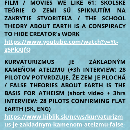
FILM / MOVIES WE LIKE 61: ŠKOLSKÉ
TEÓRIE O ZEMI SÚ SPIKNUTÍM NA
ZAKRYTIE STVORITEĽA / THE SCHOOL
THEORY ABOUT EARTH IS A CONSPIRACY
TO HIDE CREATOR's WORK
https://www.youtube.com/watch?v=Yt-
g5PkXJfQ
KURVATURIZMUS JE ZÁKLADNÝM
KAMEŇOM ATEIZMU (+3h INTERVIEW: 28
PILOTOV POTVRDZUJE, ŽE ZEM JE PLOCHÁ
/ FALSE THEORIES ABOUT EARTH IS THE
BASIS FOR ATHEISM (short video + 3hrs
INTERVIEW: 28 PILOTS CONFIRMING FLAT
EARTH (SK, ENG)
https://www.biblik.sk/news/kurvaturizm
us-je-zakladnym-kamenom-ateizmu-false-