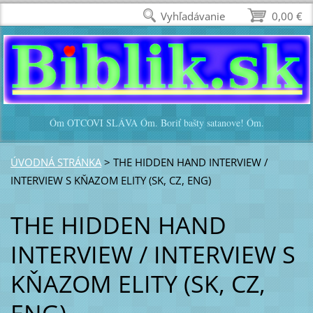
Vyhľadávanie
0,00 €
Óm OTCOVI SLÁVA Óm. Boriť bašty satanove! Óm.
ÚVODNÁ STRÁNKA
>
THE HIDDEN HAND INTERVIEW /
INTERVIEW S KŇAZOM ELITY (SK, CZ, ENG)
THE HIDDEN HAND
INTERVIEW / INTERVIEW S
KŇAZOM ELITY (SK, CZ,