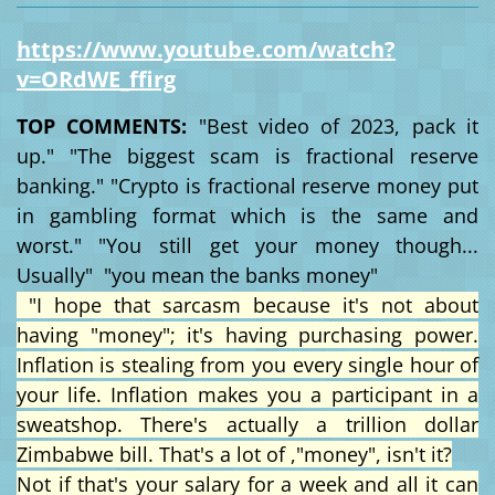
https://www.youtube.com/watch?
v=ORdWE_ffirg
TOP COMMENTS:
"Best video of 2023, pack it
up." "The biggest scam is fractional reserve
banking." "
Crypto is fractional reserve money put
in gambling format which is the same and
worst."
"
You still get your money though...
Usually" "you mean the banks money"
​ "I hope that sarcasm because it's not about
having "money"; it's having purchasing power.
Inflation is stealing from you every single hour of
your life. Inflation makes you a participant in a
sweatshop. There's actually a trillion dollar
Zimbabwe bill. That's a lot of ,"money", isn't it?
Not if that's your salary for a week and all it can