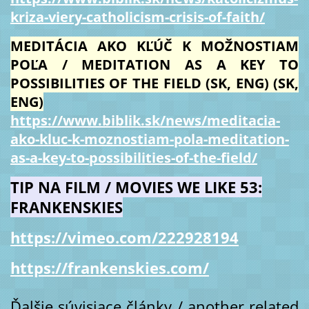
kriza-viery-catholicism-crisis-of-faith/
MEDITÁCIA AKO KĽÚČ K MOŽNOSTIAM
POĽA / MEDITATION AS A KEY TO
POSSIBILITIES OF THE FIELD (SK, ENG) (SK,
ENG)
https://www.biblik.sk/news/meditacia-
ako-kluc-k-moznostiam-pola-meditation-
as-a-key-to-possibilities-of-the-field/
TIP NA FILM / MOVIES WE LIKE 53:
FRANKENSKIES
https://vimeo.com/222928194
https://frankenskies.com/
Ďalšie súvisiace články / another related