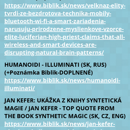
https://www.biblik.sk/news/velknaz-elity-
tvrdi-ze-bezdrotova-technika-mobily-
bluetooth-wi-fi-a-smart-zariadenia-
narusuju-prirodzene-myslienkove-vzorce-
elite-luciferian-high-priest-claims-that-all-
wireless-and-smart-devices-are-
disrupting-natural-brain-patterns/
HUMANOIDI - ILLUMINATI (SK, RUS)
(+Poznámka Biblik-DOPLNENÉ)
https://www.biblik.sk/news/humanoidi-
illuminati/
JAN KEFER: UKÁŽKA Z KNIHY SYNTETICKÁ
MAGIE / JAN KEFER - TOP QUOTE FROM
THE BOOK SYNTHETIC MAGIC (SK, CZ, ENG)
https://www.biblik.sk/news/jan-kefer-