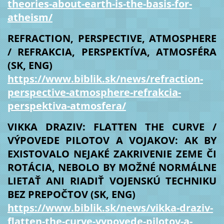
theories-about-earth-is-the-basis-for-
atheism/
REFRACTION, PERSPECTIVE, ATMOSPHERE
/ REFRAKCIA, PERSPEKTÍVA, ATMOSFÉRA
(SK, ENG)
https://www.biblik.sk/news/refraction-
perspective-atmosphere-refrakcia-
perspektiva-atmosfera/
VIKKA DRAZIV: FLATTEN THE CURVE /
VÝPOVEDE PILOTOV A VOJAKOV: AK BY
EXISTOVALO NEJAKÉ ZAKRIVENIE ZEME ČI
ROTÁCIA, NEBOLO BY MOŽNÉ NORMÁLNE
LIETAŤ ANI RIADIŤ VOJENSKÚ TECHNIKU
BEZ PREPOČTOV (SK, ENG)
https://www.biblik.sk/news/vikka-draziv-
flatten-the-curve-vypovede-pilotov-a-