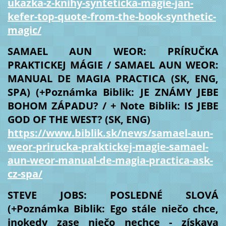
ukazka-z-knihy-synteticka-magie-jan-
kefer-top-quote-from-the-book-synthetic-
magic/
SAMAEL AUN WEOR: PRÍRUČKA
PRAKTICKEJ MÁGIE / SAMAEL AUN WEOR:
MANUAL DE MAGIA PRACTICA (SK, ENG,
SPA) (+Poznámka Biblik: JE ZNÁMY JEBE
BOHOM ZÁPADU? / + Note Biblik: IS JEBE
GOD OF THE WEST? (SK, ENG)
https://www.biblik.sk/news/samael-aun-
weor-prirucka-praktickej-magie-samael-
aun-weor-manual-de-magia-practica-ask-
cz-spa/
STEVE JOBS: POSLEDNÉ SLOVÁ
(+Poznámka Biblik: Ego stále niečo chce,
inokedy zase niečo nechce - získava