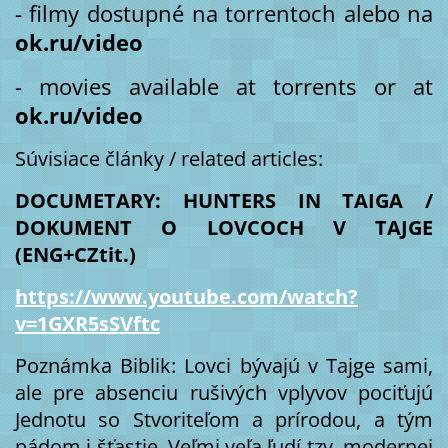
- filmy dostupné na torrentoch alebo na
ok.ru/video
- movies available at torrents or at
ok.ru/video
Súvisiace články / related articles:
DOCUMETARY: HUNTERS IN TAIGA /
DOKUMENT O LOVCOCH V TAJGE
(ENG+CZtit.)
https://www.youtube.com/watch?
v=1GXR5sSVftc
Poznámka Biblik: Lovci bývajú v Tajge sami,
ale pre absenciu rušivých vplyvov pociťujú
Jednotu so Stvoriteľom a prírodou, a tým
pádom i šťastie. Veľmi veľa ľudí tzv. modernej