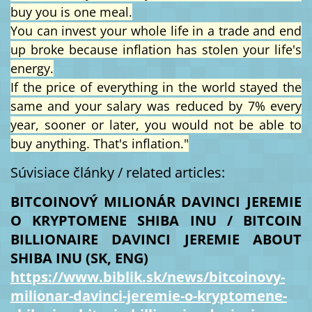
buy you is one meal.
You can invest your whole life in a trade and end
up broke because inflation has stolen your life's
energy.
If the price of everything in the world stayed the
same and your salary was reduced by 7% every
year, sooner or later, you would not be able to
buy anything. That's inflation."
Súvisiace články / related articles:
BITCOINOVÝ MILIONÁR DAVINCI JEREMIE
O KRYPTOMENE SHIBA INU / BITCOIN
BILLIONAIRE DAVINCI JEREMIE ABOUT
SHIBA INU (SK, ENG)
https://www.biblik.sk/news/bitcoinovy-
milionar-davinci-jeremie-o-kryptomene-