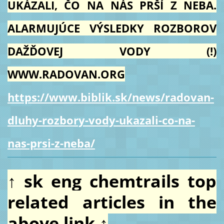
UKÁZALI, ČO NA NÁS PRŠÍ Z NEBA.
ALARMUJÚCE VÝSLEDKY ROZBOROV
DAŽĎOVEJ VODY (!)
WWW.RADOVAN.ORG
https://www.biblik.sk/news/radovan-
dluhy-rozbory-vody-ukazali-co-na-
nas-prsi-z-neba/
↑ sk eng chemtrails top
related articles in the
above link ↑