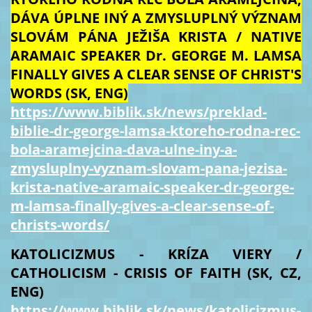
DÁVA ÚPLNE INÝ A ZMYSLUPLNÝ VÝZNAM
SLOVÁM PÁNA JEŽIŠA KRISTA / NATIVE
ARAMAIC SPEAKER Dr. GEORGE M. LAMSA
FINALLY GIVES A CLEAR SENSE OF CHRIST'S
WORDS (SK, ENG)
https://www.biblik.sk/news/preklad-
biblie-dr-george-lamsa-ktoreho-rodna-rec-
bola-aramejcina-dava-ulne-iny-a-
zmysluplny-vyznam-slovam-pana-jezisa-
krista-native-aramaic-speaker-dr-george-
m-lamsa-finally-gives-a-clear-sense-of-
christs-words/
KATOLICIZMUS - KRÍZA VIERY /
CATHOLICISM - CRISIS OF FAITH (SK, CZ,
ENG)
https://www.biblik.sk/news/katolicizmus-