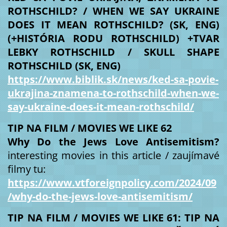
ROTHSCHILD? / WHEN WE SAY UKRAINE
DOES IT MEAN ROTHSCHILD? (SK, ENG)
(+HISTÓRIA RODU ROTHSCHILD) +TVAR
LEBKY ROTHSCHILD / SKULL SHAPE
ROTHSCHILD (SK, ENG)
https://www.biblik.sk/news/ked-sa-povie-
ukrajina-znamena-to-rothschild-when-we-
say-ukraine-does-it-mean-rothschild/
TIP NA FILM / MOVIES WE LIKE 62
Why Do the Jews Love Antisemitism?
interesting movies in this article
/ zaujímavé
filmy tu:
https://www.vtforeignpolicy.com/2024/09
/why-do-the-jews-love-antisemitism/
TIP NA FILM / MOVIES WE LIKE 61: TIP NA