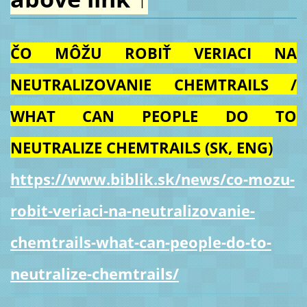
ČO MÔŽU ROBIŤ VERIACI NA
NEUTRALIZOVANIE CHEMTRAILS /
WHAT CAN PEOPLE DO TO
NEUTRALIZE CHEMTRAILS (SK, ENG)
https://www.biblik.sk/news/co-mozu-
robit-veriaci-na-neutralizovanie-
chemtrails-what-can-people-do-to-
neutralize-chemtrails/