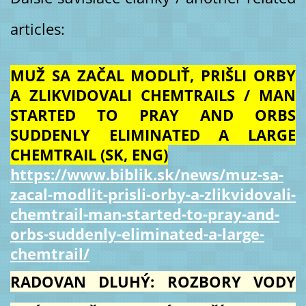
articles:
MUŽ SA ZAČAL MODLIŤ, PRIŠLI ORBY
A ZLIKVIDOVALI CHEMTRAILS / MAN
STARTED TO PRAY AND ORBS
SUDDENLY ELIMINATED A LARGE
CHEMTRAIL (SK, ENG)
https://www.biblik.sk/news/muz-sa-
zacal-modlit-prisli-orby-a-zlikvidovali-
chemtrail-man-started-to-pray-and-
orbs-suddenly-eliminated-a-large-
chemtrail/
RADOVAN DLUHÝ: ROZBORY VODY