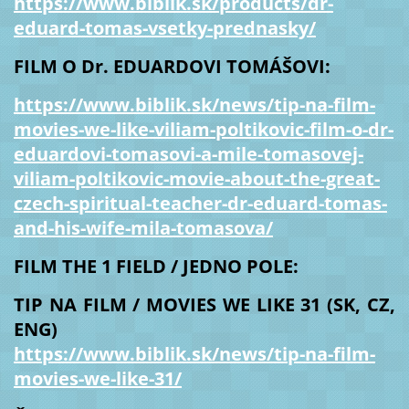
https://www.biblik.sk/products/dr-
eduard-tomas-vsetky-prednasky/
FILM O Dr. EDUARDOVI TOMÁŠOVI:
https://www.biblik.sk/news/tip-na-film-
movies-we-like-viliam-poltikovic-film-o-dr-
eduardovi-tomasovi-a-mile-tomasovej-
viliam-poltikovic-movie-about-the-great-
czech-spiritual-teacher-dr-eduard-tomas-
and-his-wife-mila-tomasova/
FILM THE 1 FIELD / JEDNO POLE:
TIP NA FILM / MOVIES WE LIKE 31 (SK, CZ,
ENG)
https://www.biblik.sk/news/tip-na-film-
movies-we-like-31/