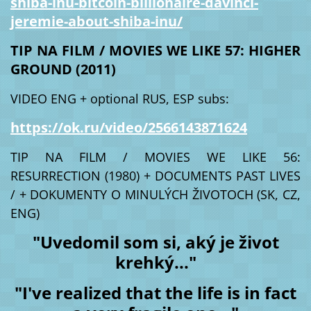
shiba-inu-bitcoin-billionaire-davinci-
jeremie-about-shiba-inu/
TIP NA FILM / MOVIES WE LIKE 57: HIGHER
GROUND (2011)
VIDEO ENG + optional RUS, ESP subs:
https://ok.ru/video/2566143871624
TIP NA FILM / MOVIES WE LIKE 56:
RESURRECTION (1980) + DOCUMENTS PAST LIVES
/ + DOKUMENTY O MINULÝCH ŽIVOTOCH (SK, CZ,
ENG)
"Uvedomil som si, aký je život
krehký..."
"I've realized that the life is in fact