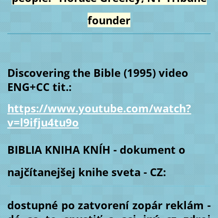
founder
Discovering the Bible (1995) video
ENG+CC tit.:
https://www.youtube.com/watch?
v=l9ifju4tu9o
BIBLIA KNIHA KNÍH - dokument o
najčítanejšej knihe sveta - CZ:
dostupné po zatvorení zopár reklám -