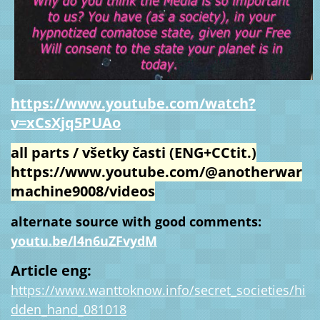
https://www.youtube.com/watch?
v=xCsXjq5PUAo
all parts / všetky časti (ENG+CCtit.)
https://www.youtube.com/@anotherwar
machine9008/videos
alternate source with good comments:
youtu.be/l4n6uZFvydM
Article eng:
https://www.wanttoknow.info/secret_societies/hi
dden_hand_081018