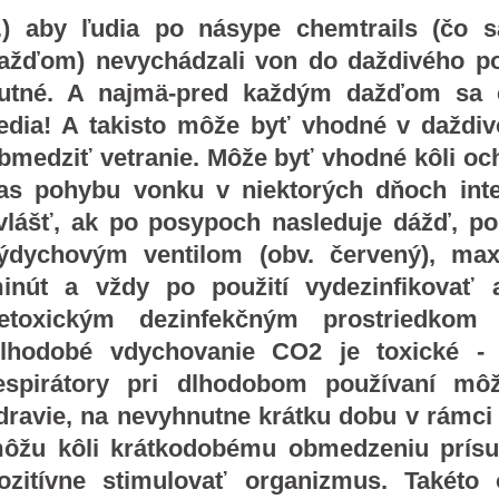
.) aby ľudia po násype chemtrails (čo s
ažďom) nevychádzali von do daždivého poč
utné. A najmä-pred každým dažďom sa ch
edia! A takisto môže byť vhodné v daždiv
bmedziť vetranie. Môže byť vhodné kôli och
as pohybu vonku v niektorých dňoch int
vlášť, ak po posypoch nasleduje dážď, po
ýdychovým ventilom (obv. červený), max
inút a vždy po použití vydezinfikovať 
etoxickým dezinfekčným prostriedkom
lhodobé vdychovanie CO2 je toxické -
espirátory pri dlhodobom používaní mô
dravie, na nevyhnutne krátku dobu v rámci
ôžu kôli krátkodobému obmedzeniu prísu
ozitívne stimulovať organizmus. Takéto