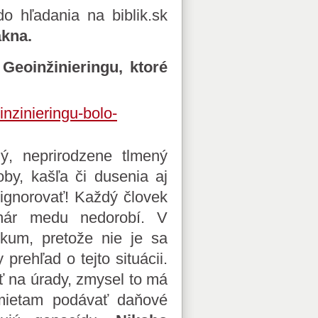
o hľadania na biblik.sk
ákna.
eoinžinieringu, ktoré
inzinieringu-bolo-
, neprirodzene tlmený
oby, kašľa či dusenia aj
 ignorovať! Každý človek
hár medu nedorobí. V
kum, pretože nie je sa
prehľad o tejto situácii.
ť na úrady, zmysel to má
dmietam podávať daňové