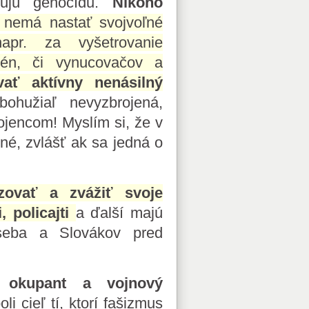
trujú genocídu.
Nikoho
u nemá nastať svojvoľné
apr. za vyšetrovanie
tén, či vynucovačov a
ať aktívny nenásilný
ohužiaľ nevyzbrojená,
ojencom! Myslím si, že v
né, zvlášť ak sa jedná o
zovať a zvážiť svoje
 policajti
a ďalší majú
 seba a Slovákov pred
a, okupant a vojnový
 cieľ tí, ktorí fašizmus