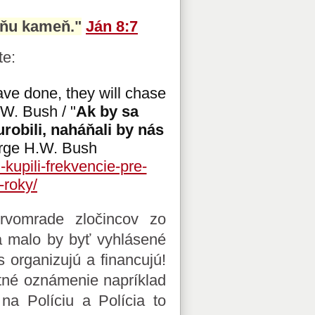
a ňu kameň."
Ján 8:7
te:
ave done, they will chase
W. Bush / "
Ak by sa
robili, naháňali by nás
rge H.W. Bush
-kupili-frekvencie-pre-
-roky/
rvomrade zločincov zo
a malo by byť vyhlásené
s organizujú a financujú!
stné oznámenie napríklad
 na Políciu a Polícia to