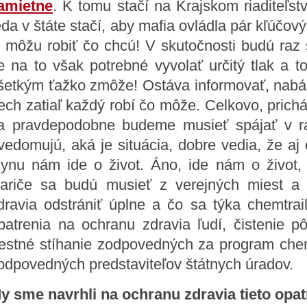
amietne
. K tomu stačí na Krajskom riaditeľstv
eda v štáte stačí, aby mafia ovládla pár kľúčový
i môžu robiť čo chcú! V skutočnosti budú raz sú
e na to však potrebné vyvolať určitý tlak a t
šetkým ťažko zmôže! Ostáva informovať, nabá
ech zatiaľ každý robí čo môže. Celkovo, prich
a pravdepodobne budeme musieť spájať v rámci
vedomujú, aká je situácia, dobre vedia, že aj
lynu nám ide o život. Áno, ide nám o život,
iariče sa budú musieť z verejných miest a 
dravia odstrániť úplne a čo sa týka chemtrai
patrenia na ochranu zdravia ľudí, čistenie 
restné stíhanie zodpovedných za program chemt
odpovedných predstaviteľov štátnych úradov.
y sme navrhli na ochranu zdravia tieto opat