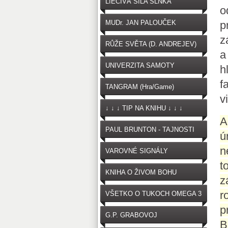
LIEČIVÁ SILA SLNKA
o
MUDr. JAN PALOUČEK
p
z
RŮŽE SVĚTA (D. ANDREJEV)
a
UNIVERZITA SAMOTY
h
f
TANGRAM (Hra/Game)
v
↓ ↓ ↓ TIP NA KNIHU ↓ ↓ ↓
A
PAUL BRUNTON - TAJNOSTI
ú
n
VAROVNÉ SIGNÁLY
t
OČKOVANIA
KNIHA O ŽIVOM BOHU
z
r
VŠETKO O TUKOCH OMEGA 3
p
G.P. GRABOVOJ
B