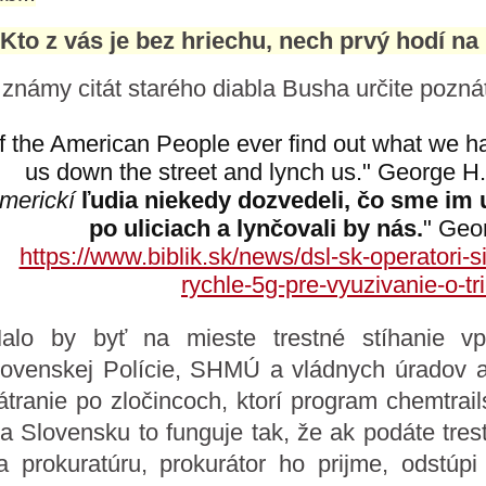
"Kto z vás je bez hriechu, nech prvý hodí n
 známy citát starého diabla Busha určite pozná
If the American People ever find out what we h
us down the street and lynch us." George H.
merickí
ľudia niekedy dozvedeli, čo sme im u
po uliciach a lynčovali by nás.
" Geo
https://www.biblik.sk/news/dsl-sk-operatori-si
rychle-5g-pre-vyuzivanie-o-tri
alo by byť na mieste trestné stíhanie vp
lovenskej Polície, SHMÚ a vládnych úradov 
átranie po zločincoch, ktorí program chemtrail
a Slovensku to funguje tak, že ak podáte tre
a prokuratúru, prokurátor ho prijme, odstúpi