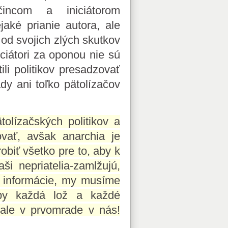
čincom a iniciátorom
jaké prianie autora, ale
 od svojich zlých skutkov
iciátori za oponou nie sú
li politikov presadzovať
dy ani toľko pätolízačov
olízačských politikov a
vať, avšak anarchia je
biť všetko pre to, aby k
i nepriatelia-zamlžujú,
é informácie, my musíme
by každá lož a každé
 ale v prvomrade v nás!