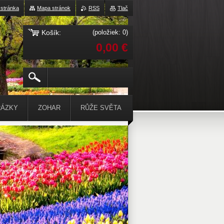
stránka
Mapa stránok
RSS
Tlač
Košík:
(položiek: 0)
0,00 €
ÁZKY
ZOHAR
RŮŽE SVĚTA