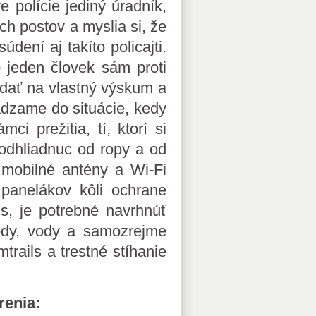
e polície jediný úradník,
ch postov a myslia si, že
dení aj takíto policajti.
o jeden človek sám proti
dať na vlastný výskum a
ádzame do situácie, kedy
 prežitia, tí, ktorí si
 odhliadnuc od ropy a od
 mobilné antény a Wi-Fi
panelákov kôli ochrane
ls, je potrebné navrhnúť
pôdy, vody a samozrejme
rails a trestné stíhanie
renia: