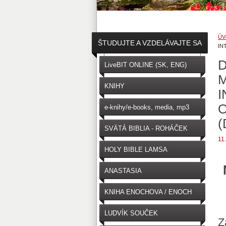
ÚV
ŠTUDUJTE A VZDELÁVAJTE SA
IN
D
↓
LiveBIT ONLINE (SK, ENG)
KNIHY
I
O
e-knihy/e-books, media, mp3
(
SVÄTÁ BIBLIA - ROHÁČEK
11
(SK)
HOLY BIBLE LAMSA
(ENGLISH)
ANASTASIA
KNIHA ENOCHOVA / ENOCH
LUDVÍK SOUČEK
Z