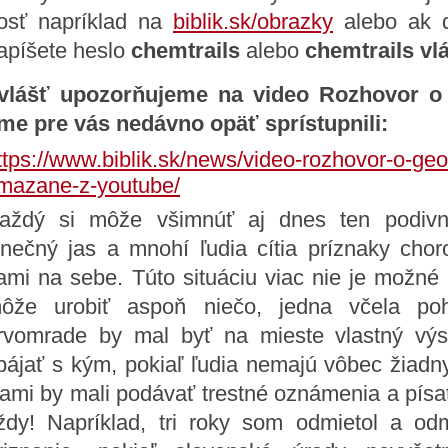
osť napríklad na
biblik.sk/obrazky
alebo ak d
apíšete heslo
chemtrails
alebo
chemtrails vl
vlášť upozorňujeme na video Rozhovor o G
me pre vás nedávno opäť sprístupnili:
ttps://www.biblik.sk/news/video-rozhovor-o-geo
mazane-z-youtube/
aždý si môže všimnúť aj dnes ten podivný
lnečný jas a mnohí ľudia cítia príznaky chor
ami na sebe. Túto situáciu viac nie je možné
ôže urobiť aspoň niečo, jedna včela po
rvomrade by mal byť na mieste vlastný výs
pájať s kým, pokiaľ ľudia nemajú vôbec žiadny 
ami by mali podávať trestné oznámenia a písa
ždy! Napríklad, tri roky som odmietol a o