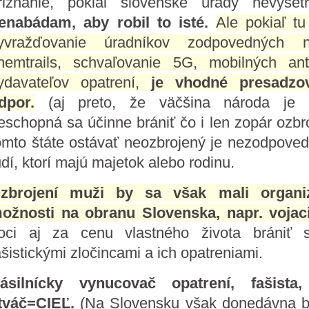
riznanie, pokiaľ slovenské úrady nevyše
enabádam, aby robil to isté.
Ale pokiaľ t
yvražďovanie úradníkov zodpovedných n
hemtrails, schvaľovanie 5G, mobilných an
ydavateľov opatrení,
je vhodné presadzov
dpor.
(aj preto, že väčšina národa je b
eschopná sa účinne brániť čo i len zopár ozbr
omto štáte ostávať neozbrojený je nezodpoved
udí, ktorí majú majetok alebo rodinu.
zbrojení muži by sa však mali organi
ožnosti na obranu Slovenska, napr. vojaci,
oci aj za cenu vlastného života brániť
ašistickými zločincami a ich opatreniami.
ásilnícky vynucovač opatrení, fašist
tváč=CIEĽ.
(Na Slovensku však donedávna boli