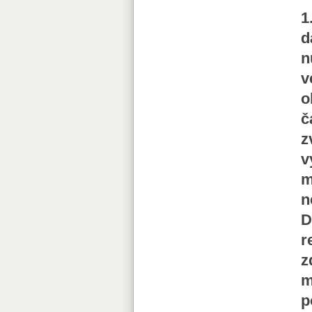
1
d
n
v
o
č
z
v
m
n
D
r
z
m
p