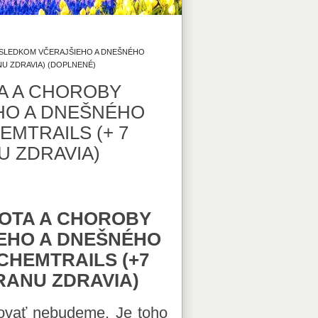
ÁSLEDKOM VČERAJŠIEHO A DNEŠNÉHO
NU ZDRAVIA) (DOPLNENÉ)
TA A CHOROBY
HO A DNEŠNÉHO
MTRAILS (+ 7
U ZDRAVIA)
LOTA A CHOROBY
EHO A DNEŠNÉHO
CHEMTRAILS (+7
RANU ZDRAVIA)
ňovať nebudeme. Je toho