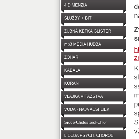
4.DIMENZIA
d
n
SLUŽBY + BIT
Z
ZUBNÁ KEFKA GLISTER
s
mp3 MEDIA HUDBA
h
z
ZOHAR
K
KABALA
s
KORÁN
s
m
VLAJKA VÍŤAZSTVA
p
VODA - NAJVÄČŠÍ LIEK
s
S
Srdce-Cholesterol-Chlór
v
LIEČBA PSYCH. CHORÔB