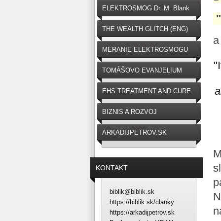
ELEKTROSMOG Dr. M. Blank
THE WEALTH GLITCH (ENG)
a
MERANIE ELEKTROSMOGU
"
TOMÁŠOVO EVANJELIUM
a
EHS TREATMENT AND CURE
BIZNIS A ROZVOJ
ARKADIJPETROV.SK
M
s
KONTAKT
p
biblik@biblik.sk
N
https://biblik.sk/clanky
n
https://arkadijpetrov.sk