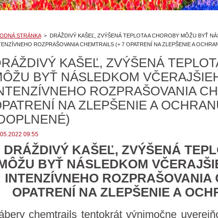
ODNÁ STRÁNKA
>
DRÁŽDIVÝ KAŠEĽ, ZVÝŠENÁ TEPLOTA A CHOROBY MÔŽU BYŤ N
TENZÍVNEHO ROZPRAŠOVANIA CHEMTRAILS (+ 7 OPATRENÍ NA ZLEPŠENIE A OCHRA
RÁŽDIVÝ KAŠEĽ, ZVÝŠENÁ TEPLO
MÔŽU BYŤ NÁSLEDKOM VČERAJŠIE
NTENZÍVNEHO ROZPRAŠOVANIA CHE
PATRENÍ NA ZLEPŠENIE A OCHRAN
DOPLNENÉ)
.05.2022 09:55
DRÁŽDIVÝ KAŠEĽ, ZVÝŠENÁ TEP
MÔŽU BYŤ NÁSLEDKOM VČERAJŠI
INTENZÍVNEHO ROZPRAŠOVANIA 
OPATRENÍ NA ZLEPŠENIE A OCH
ábery chemtrails tentokrát výnimočne uverej