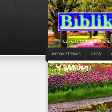
Óm OTCOVI SLÁVA Óm. Bo
ÚVODNÁ STRÁNKA
O NÁS