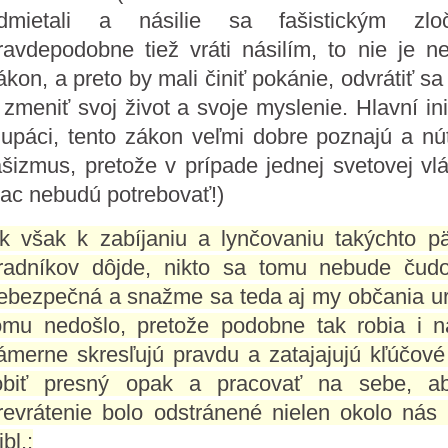
dmietali a násilie sa fašistickým zlo
ravdepodobne tiež vráti násilím, to nie je ne
ákon, a preto by mali činiť pokánie, odvrátiť sa
 zmeniť svoj život a svoje myslenie. Hlavní in
lupáci, tento zákon veľmi dobre poznajú a núti
ašizmus, pretože v prípade jednej svetovej vlá
iac nebudú potrebovať!)
k však k zabíjaniu a lynčovaniu takýchto pät
radníkov dôjde, nikto sa tomu nebude čudo
ebezpečná a snažme sa teda aj my občania uro
omu nedošlo, pretože podobne tak robia i naš
ámerne skresľujú pravdu a zatajajujú kľúčov
obiť presný opak a pracovať na sebe, a
revrátenie bolo odstránené nielen okolo nás
ibl.: