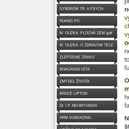
p
n
SYNDRÓM TR. A PSYCH.
v
HUANG PO
c
M. OUZKA: PLOCHÁ ZEM (pdf
v
o
zdarma na stiahnutie)
M. OUZKA: O ZDRAVOM TELE
n
ZLEPŠENIE ZRAKU
t
ľ
BHAGAVAD GÍTA
O
ZMYSEL ŽIVOTA
m
BRUCE LIPTON
h
f
Dr. I.P. NEUMYVAKIN
N
HRM SUNGAZING
š