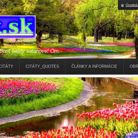
Úvodná 
riť bašty satanove! Óm.
CITÁTY
CITÁTY_QUOTES
ČLÁNKY A INFORMÁCIE
OBR