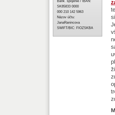
Bank. spojenie / IBAN:
z
SK85833 0000
t
000 210 142 5963
s
Názov účtu:
JanaRanincova
J
SWIFT/BIC: FIOZSKBA
v
n
s
u
p
ž
z
o
t
z
M