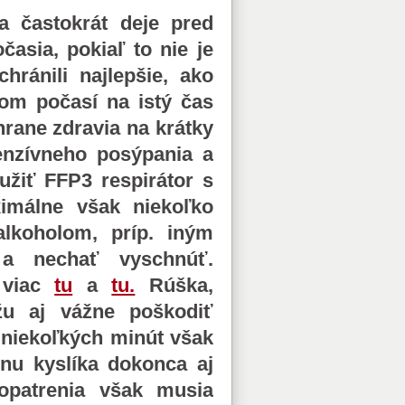
a častokrát deje pred
asia, pokiaľ to nie je
ránili najlepšie, ako
om počasí na istý čas
rane zdravia na krátky
enzívneho posýpania a
užiť FFP3 respirátor s
imálne však niekoľko
alkoholom, príp. iným
 a nechať vyschnúť.
 viac
tu
a
tu.
Rúška,
žu aj vážne poškodiť
 niekoľkých minút však
nu kyslíka dokonca aj
 opatrenia však musia