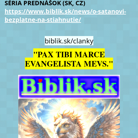
SÉRIA PREDNÁŠOK (SK, CZ)
https://www.biblik.sk/news/o-satanovi-
bezplatne-na-stiahnutie/
biblik.sk/clanky
"PAX TIBI MARCE
EVANGELISTA MEVS."