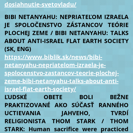
dosiahnutie-svetovladu/
BIBI NETANYAHU: NEPRIATEĽOM IZRAELA
JE SPOLOČENSTVO ZÁSTANCOV TEÓRIE
PLOCHEJ ZEME / BIBI NETANYAHU: TALKS
ABOUT ANTI-ISRAEL FLAT EARTH SOCIETY
(SK, ENG)
https://www.biblik.sk/news/bibi-
netanyahu-nepriatelom-izraela-je-
spolocenstvo-zastancov-teorie-plochej-
zeme-bibi-netanyahu-talks-about-anti-
israel-flat-earth-society/
ĽUDSKÉ OBETE BOLI BEŽNE
PRAKTIZOVANÉ AKO SÚČASŤ RANNÉHO
UCTIEVANIA JAHVEHO, TVRDÍ
RELIGIONISTA THOM STARK / THOM
STARK: Human sacrifice were practiced