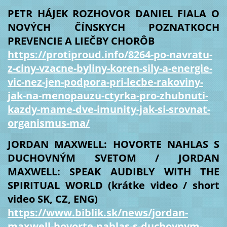
PETR HÁJEK ROZHOVOR DANIEL FIALA O
NOVÝCH ČÍNSKYCH POZNATKOCH
PREVENCIE A LIEČBY CHORÔB
https://protiproud.info/8264-po-navratu-
z-ciny-vzacne-byliny-koren-sily-a-energie-
vic-nez-jen-podpora-pri-lecbe-rakoviny-
jak-na-menopauzu-ctyrka-pro-zhubnuti-
kazdy-mame-dve-imunity-jak-si-srovnat-
organismus-ma/
JORDAN MAXWELL: HOVORTE NAHLAS S
DUCHOVNÝM SVETOM / JORDAN
MAXWELL: SPEAK AUDIBLY WITH THE
SPIRITUAL WORLD (krátke video / short
video SK, CZ, ENG)
https://www.biblik.sk/news/jordan-
maxwell-hovorte-nahlas-s-duchovnym-