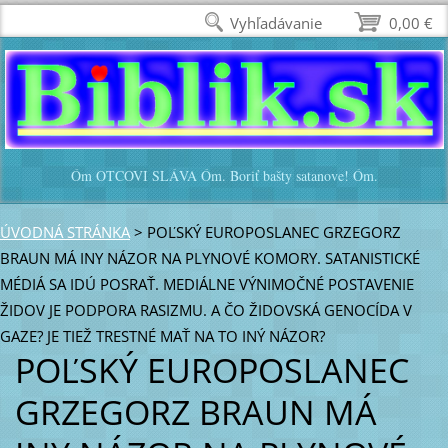
Vyhľadávanie
0,00 €
Óm OTCOVI SLÁVA Óm. Boriť bašty satanove! Óm.
ÚVODNÁ STRÁNKA
>
POĽSKÝ EUROPOSLANEC GRZEGORZ
BRAUN MÁ INY NÁZOR NA PLYNOVÉ KOMORY. SATANISTICKÉ
MÉDIÁ SA IDÚ POSRAŤ. MEDIÁLNE VÝNIMOČNÉ POSTAVENIE
ŽIDOV JE PODPORA RASIZMU. A ČO ŽIDOVSKÁ GENOCÍDA V
GAZE? JE TIEŽ TRESTNÉ MAŤ NA TO INÝ NÁZOR?
POĽSKÝ EUROPOSLANEC
GRZEGORZ BRAUN MÁ