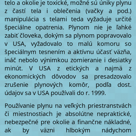
telo a okolie je toxické, možné sú úniky plynu
z častí tela i oblečenia (vačky a pod.)
manipulácia s telami teda vyžaduje určité
špeciálne opatrenia. Plynom nie je ľahké
zabiť človeka, dokým sa plynom popravovalo
v USA, vyžadovalo to malú komoru so
špeciálnym tesnením a aktívnu účasť väzňa,
ináč nebolo výnimkou zomieranie i desiatky
minút. V USA z etických a najmä z
ekonomických dôvodov sa presadzovalo
zrušenie plynových komôr, podľa dost.
údajov sa v USA používali do r. 1999.
Používanie plynu na veľkých priestranstvách
či miestnostiach je absolútne nepraktické,
nebezpečné pre okolie a finančne nákladné,
ak by väzni hlbokým nádychom