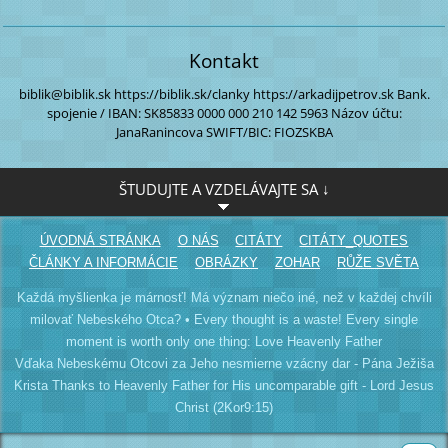
Kontakt
biblik@biblik.sk
https://biblik.sk/clanky
https://arkadijpetrov.sk
Bank.
spojenie / IBAN:
SK85833 0000
000 210 142 5963
Názov účtu:
JanaRanincova
SWIFT/BIC: FIOZSKBA
ŠTUDUJTE A VZDELÁVAJTE SA ↓
ÚVODNÁ STRÁNKA
O NÁS
CITÁTY
CITÁTY_QUOTES
ČLÁNKY A INFORMÁCIE
OBRÁZKY
ZOHAR
RŮŽE SVĚTA
Každá myšlienka je márnosť! Má význam niečo iné, než v každej chvíli
milovať Nebeského Otca? • Every thought is a waste! Every single
moment is worth only one thing: Love Heavenly Father
Vďaka Nebeskému Otcovi za Jeho nesmierne vzácny dar - Pána Ježiša
Krista Thanks to Heavenly Father for His uncomparable gift - Lord Jesus
Christ (2Kor9:15)