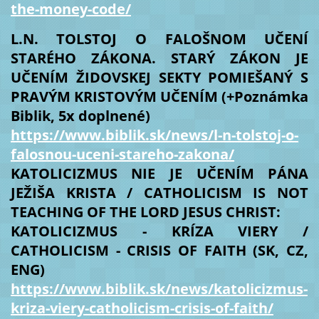
the-money-code/
L.N. TOLSTOJ O FALOŠNOM UČENÍ
STARÉHO ZÁKONA. STARÝ ZÁKON JE
UČENÍM ŽIDOVSKEJ SEKTY POMIEŠANÝ S
PRAVÝM KRISTOVÝM UČENÍM (+Poznámka
Biblik, 5x doplnené)
https://www.biblik.sk/news/l-n-tolstoj-o-
falosnou-uceni-stareho-zakona/
KATOLICIZMUS NIE JE UČENÍM PÁNA
JEŽIŠA KRISTA / CATHOLICISM IS NOT
TEACHING OF THE LORD JESUS CHRIST:
KATOLICIZMUS - KRÍZA VIERY /
CATHOLICISM - CRISIS OF FAITH (SK, CZ,
ENG)
https://www.biblik.sk/news/katolicizmus-
kriza-viery-catholicism-crisis-of-faith/