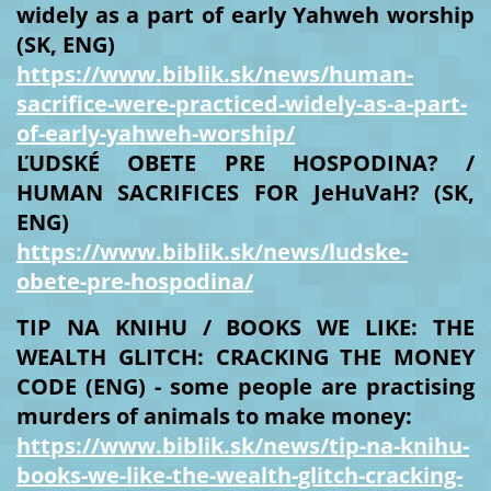
widely as a part of early Yahweh worship
(SK, ENG)
https://www.biblik.sk/news/human-
sacrifice-were-practiced-widely-as-a-part-
of-early-yahweh-worship/
ĽUDSKÉ OBETE PRE HOSPODINA? /
HUMAN SACRIFICES FOR JeHuVaH? (SK,
ENG)
https://www.biblik.sk/news/ludske-
obete-pre-hospodina/
TIP NA KNIHU / BOOKS WE LIKE: THE
WEALTH GLITCH: CRACKING THE MONEY
CODE (ENG) - some people are practising
murders of animals to make money:
https://www.biblik.sk/news/tip-na-knihu-
books-we-like-the-wealth-glitch-cracking-