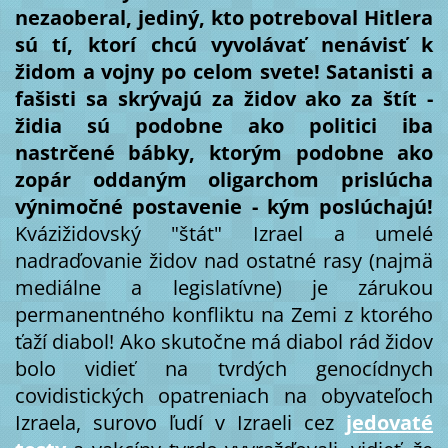
nezaoberal, jediný, kto potreboval Hitlera
sú tí, ktorí chcú vyvolávať nenávisť k
židom a vojny po celom svete!
Satanisti a
fašisti sa skrývajú za židov ako za štít -
židia sú podobne ako politici iba
nastrčené bábky, ktorým podobne ako
zopár oddaným oligarchom prislúcha
výnimočné postavenie - kým poslúchajú!
Kvázižidovský "štát" Izrael a umelé
nadraďovanie židov nad ostatné rasy (najmä
mediálne a legislatívne) je zárukou
permanentného konfliktu na Zemi z ktorého
ťaží diabol! Ako skutočne má diabol rád židov
bolo vidieť na tvrdých genocídnych
covidistických opatreniach na obyvateľoch
Izraela, surovo ľudí v Izraeli cez
jedovaté