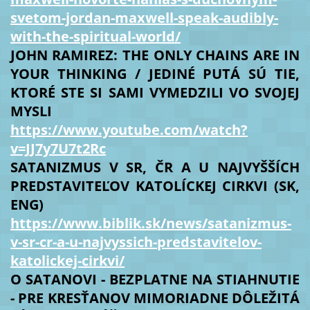
svetom-jordan-maxwell-speak-audibly-
with-the-spiritual-world/
JOHN RAMIREZ: THE ONLY CHAINS ARE IN
YOUR THINKING / JEDINÉ PUTÁ SÚ TIE,
KTORÉ STE SI SAMI VYMEDZILI VO SVOJEJ
MYSLI
https://www.youtube.com/watch?
v=JJ7y7U7t2Rc
SATANIZMUS V SR, ČR A U NAJVYŠŠÍCH
PREDSTAVITEĽOV KATOLÍCKEJ CIRKVI (SK,
ENG)
https://www.biblik.sk/news/satanizmus-
v-sr-cr-a-u-najvyssich-predstavitelov-
katolickej-cirkvi/
O SATANOVI - BEZPLATNE NA STIAHNUTIE
- PRE KRESŤANOV MIMORIADNE DÔLEŽITÁ