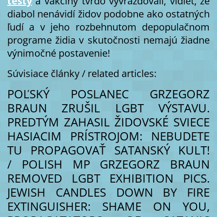
testy
a vakcíny tvrdo vyvražďovali, vidieť, že
diabol nenávidí židov podobne ako ostatných
ľudí a v jeho rozbehnutom depopulačnom
programe židia v skutočnosti nemajú žiadne
výnimočné postavenie!
Súvisiace články / related articles:
POĽSKÝ POSLANEC GRZEGORZ
BRAUN ZRUŠIL LGBT VÝSTAVU.
PREDTÝM ZAHASIL ŽIDOVSKÉ SVIECE
HASIACIM PRÍSTROJOM: NEBUDETE
TU PROPAGOVAŤ SATANSKÝ KULT!
/ POLISH MP GRZEGORZ BRAUN
REMOVED LGBT EXHIBITION PICS.
JEWISH CANDLES DOWN BY FIRE
EXTINGUISHER: SHAME ON YOU,