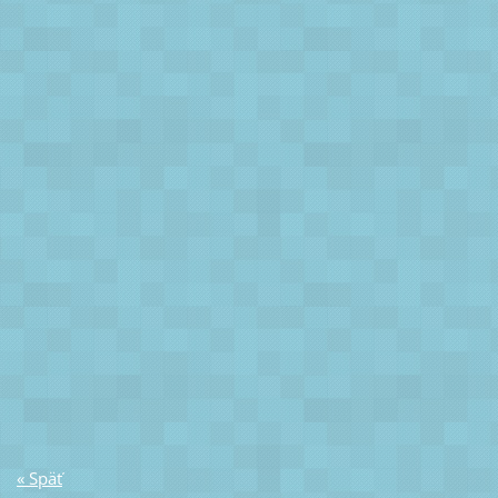
« Späť