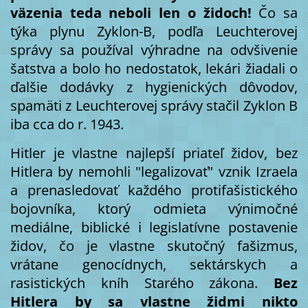
väzenia teda neboli len o židoch!
Čo sa
týka plynu Zyklon-B, podľa Leuchterovej
správy sa používal výhradne na odvšivenie
šatstva a bolo ho nedostatok, lekári žiadali o
ďalšie dodávky z hygienických dôvodov,
spamäti z Leuchterovej správy stačil Zyklon B
iba cca do r. 1943.
Hitler je vlastne najlepší priateľ židov, bez
Hitlera by nemohli "legalizovať" vznik Izraela
a prenasledovať každého protifašistického
bojovníka, ktorý odmieta výnimočné
mediálne, biblické i legislatívne postavenie
židov, čo je vlastne skutočný fašizmus,
vrátane genocídnych, sektárskych a
rasistických kníh Starého zákona.
Bez
Hitlera by sa vlastne židmi nikto