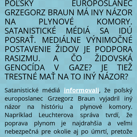
POĽSKÝ EUROPOSLANEC
GRZEGORZ BRAUN MÁ INY NÁZOR
NA PLYNOVÉ KOMORY.
SATANISTICKÉ MÉDIÁ SA IDÚ
POSRAŤ. MEDIÁLNE VÝNIMOČNÉ
POSTAVENIE ŽIDOV JE PODPORA
RASIZMU. A ČO ŽIDOVSKÁ
GENOCÍDA V GAZE? JE TIEŽ
TRESTNÉ MAŤ NA TO INÝ NÁZOR?
Satanistické médiá
informovali
, že poľský
europoslanec Grzegorz Braun vyjadril iný
názor na históriu a plynové komory.
Napríklad Leuchterova správa tvrdí, že
poprava plynom je najdrahšia a veľmi
nebezpečná pre okolie aj po úmrtí, pretože