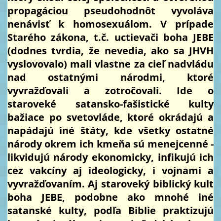
propagáciou pseudohodnôt vyvoláva
nenávisť k homosexuálom. V prípade
Starého zákona, t.č. uctievači boha JEBE
(dodnes tvrdia, že nevedia, ako sa JHVH
vyslovovalo) mali vlastne za cieľ nadvládu
nad ostatnými národmi, ktoré
vyvražďovali a zotročovali. Ide o
staroveké satansko-fašistické kulty
bažiace po svetovláde, ktoré okrádajú a
napádajú iné štáty, kde všetky ostatné
národy okrem ich kmeňa sú menejcenné -
likvidujú národy ekonomicky, infikujú ich
cez vakcíny aj ideologicky, i vojnami a
vyvražďovaním. Aj staroveký biblický kult
boha JEBE, podobne ako mnohé iné
satanské kulty, podľa Biblie praktizujú