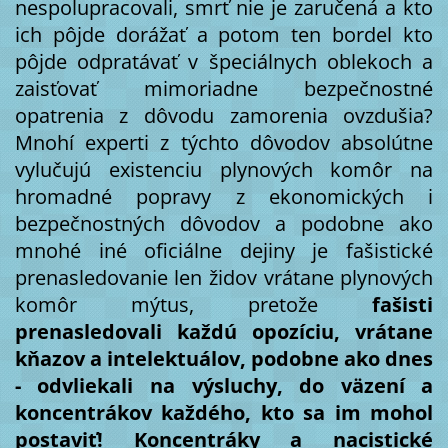
nespolupracovali, smrť nie je zaručená a kto
ich pôjde dorážať a potom ten bordel kto
pôjde odpratávať v špeciálnych oblekoch a
zaisťovať mimoriadne bezpečnostné
opatrenia z dôvodu zamorenia ovzdušia?
Mnohí experti z týchto dôvodov absolútne
vylučujú existenciu plynových komôr na
hromadné popravy z ekonomických i
bezpečnostných dôvodov a podobne ako
mnohé iné oficiálne dejiny je fašistické
prenasledovanie len židov vrátane plynových
komôr mýtus, pretože
fašisti
prenasledovali každú opozíciu, vrátane
kňazov a intelektuálov, podobne ako dnes
- odvliekali na výsluchy, do väzení a
koncentrákov každého, kto sa im mohol
postaviť!
Koncentráky a nacistické