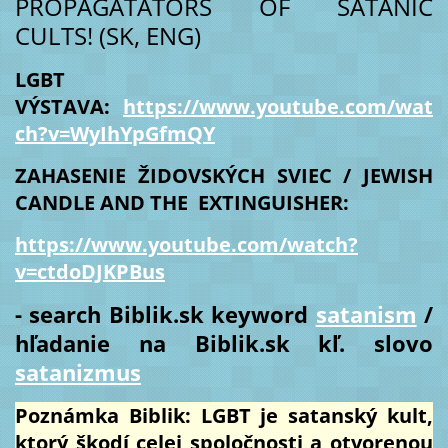
PROPAGATATORS OF SATANIC
CULTS! (SK, ENG)
LGBT
VÝSTAVA:
https://www.youtube.com/wat
ch?v=WyIhYpGfmQY
ZAHASENIE ŽIDOVSKÝCH SVIEC / JEWISH
CANDLE AND THE EXTINGUISHER:
https://www.youtube.com/watch?
v=ctdoDJKPBus
- search Biblik.sk keyword
satanism
/
hľadanie na Biblik.sk kľ. slovo
satanizmus
Poznámka Biblik: LGBT je satanský kult,
ktorý škodí celej spoločnosti a otvorenou