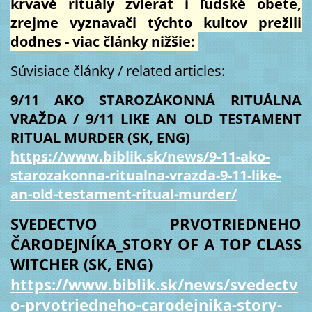
krvavé rituály zvierat i ľudské obete,
zrejme vyznavači týchto kultov prežili
dodnes - viac články nižšie:
Súvisiace články / related articles:
9/11 AKO STAROZÁKONNÁ RITUÁLNA
VRAŽDA / 9/11 LIKE AN OLD TESTAMENT
RITUAL MURDER (SK, ENG)
https://www.biblik.sk/news/9-11-ako-
starozakonna-ritualna-vrazda-9-11-like-
an-old-testament-ritual-murder/
SVEDECTVO PRVOTRIEDNEHO
ČARODEJNÍKA_STORY OF A TOP CLASS
WITCHER (SK, ENG)
https://www.biblik.sk/news/svedectv
o-prvotriedneho-carodejnika-story-