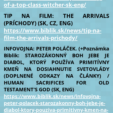
of-a-top-class-witcher-sk-eng/
TIP NA FILM: THE ARRIVALS
(PRÍCHODY) (SK, CZ, ENG)
https://www.biblik.sk/news/tip-na-
film-the-arrivals-prichody/
INFOVOJNA: PETER POLÁČEK. (+Poznámka
Biblik: STAROZÁKONNÝ BOH JEBE JE
DIABOL, KTORÝ POUŽÍVA PRIMITÍVNY
KMEŇ NA DOSIAHNUTIE SVETOVLÁDY
(DOPLNENÉ ODKAZY NA ČLÁNKY) /
HUMAN SACRIFICES FOR OLD
TESTAMENT'S GOD (SK, ENG)
https://www.biblik.sk/news/infovojna-
peter-polacek-starozakonny-boh-jebe-je-
diabol-ktory-pouziva-primitivny-kmen-na-