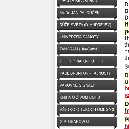
LIEČIVÁ SILA SLNKA
D
D
MUDr. JAN PALOUČEK
D
I
RŮŽE SVĚTA (D. ANDREJEV)
p
UNIVERZITA SAMOTY
t
t
TANGRAM (Hra/Game)
n
t
↓ ↓ ↓ TIP NA KNIHU ↓ ↓ ↓
S
PAUL BRUNTON - TAJNOSTI
D
U
VAROVNÉ SIGNÁLY
h
j
OČKOVANIA
KNIHA O ŽIVOM BOHU
D
h
VŠETKO O TUKOCH OMEGA 3
P
G.P. GRABOVOJ
h