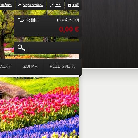
stránka
Mapa stránok
RSS
Tlač
Košík:
(položiek: 0)
0,00 €
ÁZKY
ZOHAR
RŮŽE SVĚTA