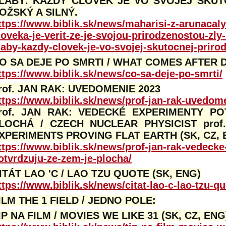
LABÝ. KAŽDÝ ČLOVEK JE VO SVOJEJ SKUT
OŽSKÝ A SILNÝ.
ttps://www.biblik.sk/news/maharisi-z-arunaca
loveka-je-verit-ze-je-svojou-prirodzenostou-zly
laby-kazdy-clovek-je-vo-svojej-skutocnej-prirod
O SA DEJE PO SMRTI / WHAT COMES AFTER D
ttps://www.biblik.sk/news/co-sa-deje-po-smrti/
rof. JAN RAK: UVEDOMENIE 2023
ttps://www.biblik.sk/news/prof-jan-rak-uvedom
rof. JAN RAK: VEDECKÉ EXPERIMENTY PO
LOCHÁ / CZECH NUCLEAR PHYSICIST prof.
XPERIMENTS PROVING FLAT EARTH (SK, CZ, 
ttps://www.biblik.sk/news/prof-jan-rak-vedeck
otvrdzuju-ze-zem-je-plocha/
ITÁT LAO 'C / LAO TZU QUOTE (SK, ENG)
ttps://www.biblik.sk/news/citat-lao-c-lao-tzu-qu
ILM THE 1 FIELD / JEDNO POLE:
IP NA FILM / MOVIES WE LIKE 31 (SK, CZ, ENG