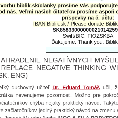
vorbu biblik.sk/clanky prosíme Vás podporujt
od nás. Veľmi našich čitateľov prosíme aspoň 
príspevky na č. účtu:
IBAN Biblik.sk / Please donate Biblik
SK85833000000021014259
Swift/BIC: FIOZSKBA
Ďakujeme. Thank you. Biblik
________________________
AHRADENIE NEGATÍVNYCH MYŠLIE
 REPLACE NEGATIVE THINKING W
SK, ENG)
eľký duchovný učiteľ
Dr. Eduard Tomáš
učil,
krátka nevenujeme pozornosť. Možno pre pokroči
ačiatočníkov chýba nejaký praktický návod. Takýt
re začiatočníkov jediný praktický návod na zmenu 