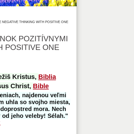
 NEGATIVE THINKING WITH POSITIVE ONE
NOK POZITÍVNYMI
H POSITIVE ONE
ežiš Kristus,
Biblia
sus Christ,
Bible
eniach, najdenou veľmi
m uhla so svojho miesta,
a doprostred mora. Nech
 od jeho veleby! Sélah."
k