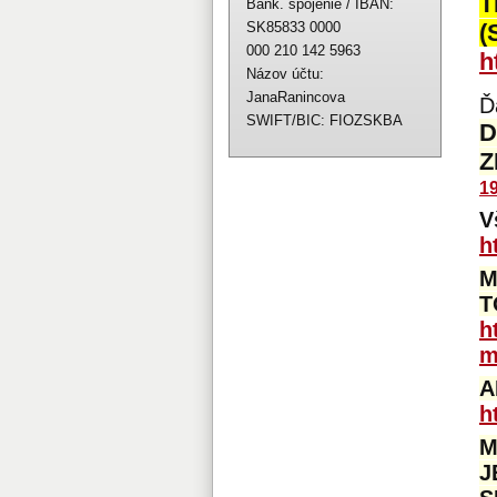
T
Bank. spojenie / IBAN:
SK85833 0000
(
000 210 142 5963
h
Názov účtu:
JanaRanincova
Ď
SWIFT/BIC: FIOZSKBA
D
Z
1
V
h
M
T
h
m
A
h
M
J