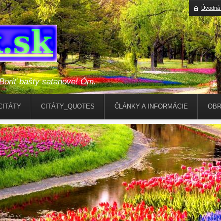
Úvodná 
riť bašty satanove! Óm.
CITÁTY
CITÁTY_QUOTES
ČLÁNKY A INFORMÁCIE
OBR