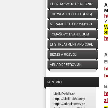
ELEKTROSMOG Dr. M. Blank
A
M
THE WEALTH GLITCH (ENG)
h
Y
MERANIE ELEKTROSMOGU
W
S
TOMÁŠOVO EVANJELIUM
h
EHS TREATMENT AND CURE
A
BIZNIS A ROZVOJ
E
ARKADIJPETROV.SK
h
b
KONTAKT
B
h
biblik@biblik.sk
https://biblik.sk/clanky
z
https://arkadijpetrov.sk