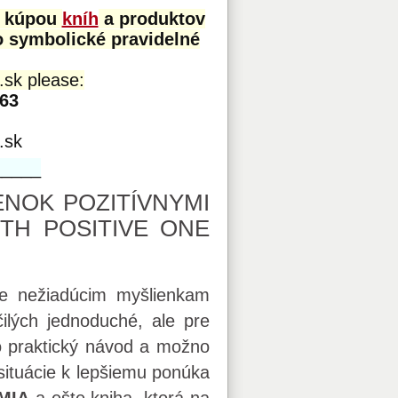
e kúpou
kníh
a produktov
o symbolické pravidelné
.sk please:
63
.sk
_____
NOK POZITÍVNYMI
ITH POSITIVE ONE
 že nežiadúcim myšlienkam
lých jednoduché, ale pre
o praktický návod a možno
situácie k lepšiemu ponúka