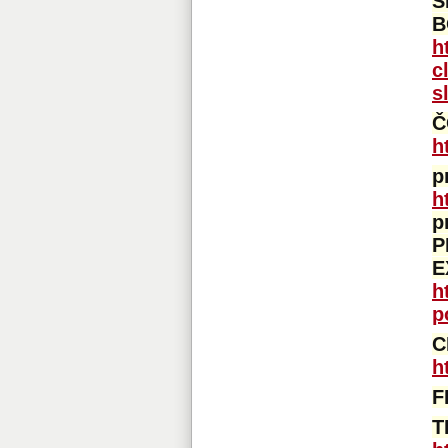
S
B
h
c
s
Č
h
p
h
p
P
E
h
p
C
h
F
T