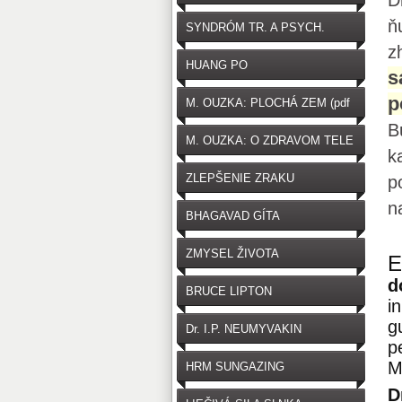
D
ň
SYNDRÓM TR. A PSYCH.
z
HUANG PO
s
p
M. OUZKA: PLOCHÁ ZEM (pdf
B
zdarma na stiahnutie)
M. OUZKA: O ZDRAVOM TELE
k
ZLEPŠENIE ZRAKU
p
n
BHAGAVAD GÍTA
ZMYSEL ŽIVOTA
E
d
BRUCE LIPTON
i
g
Dr. I.P. NEUMYVAKIN
p
M
HRM SUNGAZING
D