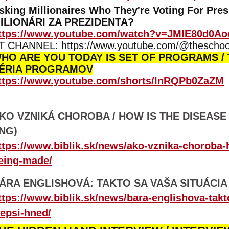
sking Millionaires Who They're Voting For Pre
ILIONÁRI ZA PREZIDENTA?
ttps://www.youtube.com/watch?v=JMIE80d0Ao
T CHANNEL: https://www.youtube.com/@theschoo
HO ARE YOU TODAY IS SET OF PROGRAMS / 
ÉRIA PROGRAMOV
ttps://www.youtube.com/shorts/InRQPb0ZaZM
KO VZNIKÁ CHOROBA / HOW IS THE DISEASE
NG)
ttps://www.biblik.sk/news/ako-vznika-choroba-
eing-made/
ÁRA ENGLISHOVÁ: TAKTO SA VAŠA SITUÁCIA
ttps://www.biblik.sk/news/bara-englishova-takt
lepsi-hned/