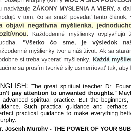
r. Joseph Murphy (knihy
MOC A SILA PODVEDO
u nadväzuje
ZÁKONY MYSLENIA A VIERY,
a ďal
hodujú v tom, čo sa snaží povedať tento článok, 
a objaví negatívna myšlienka, jednoduch
ozitívnou.
Každodenné myšlienky ovplyvňujú ži
uddha,
"Všetko čo sme, je výsledok naš
aždodenné myšlienky tvoria náš život. Ak sa stará
odobne si treba vyberať myšlienky.
Každá myšlien
aučme sa prosím tvorivé sily usmerňovať tak, aby 
NGLISH:
The great spiritual teacher Dr. Edu
on't pay attention to unwanted thoughts.
" Mayb
n advanced spiritual practice. But the beginners
uidance. Such practical guidance and perhaps
erfect practical guidance to make everything bett
urphy:
r. Joseph Murphy - THE POWER OF YOUR S