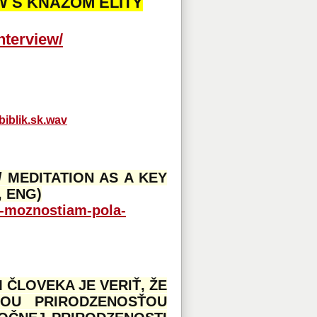
W S KŇAZOM ELITY
nterview/
iblik.sk.wav
 MEDITATION AS A KEY
, ENG)
k-moznostiam-pola-
ČLOVEKA JE VERIŤ, ŽE
JOU PRIRODZENOSŤOU