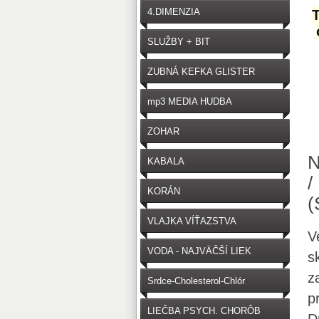
4.DIMENZIA
T
SLUŽBY + BIT
ZUBNÁ KEFKA GLISTER
mp3 MEDIA HUDBA
ZOHAR
N
KABALA
/
KORÁN
(
VLAJKA VÍŤAZSTVA
V
VODA - NAJVÄČŠÍ LIEK
s
z
Srdce-Cholesterol-Chlór
p
LIEČBA PSYCH. CHORÔB