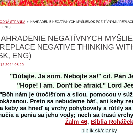
ODNÁ STRÁNKA
>
NAHRADENIE NEGATÍVNYCH MYŠLIENOK POZITÍVNYMI / REPLACE
K, ENG)
AHRADENIE NEGATÍVNYCH MYŠLIE
 REPLACE NEGATIVE THINKING WIT
SK, ENG)
.12.2024 08:29
"Dúfajte. Ja som. Nebojte sa!" cit. Pán J
"Hope! I am. Don't be afraid." Lord Je
"Bôh nám je útočišťom a silou, pomocou v súž
okázanou. Preto sa nebudeme báť, ani keby ze
a keby sa hneď aj vrchy pohybovaly a rútily s
hučia a penia sa jeho vody; nech sa trasú vrchy
Žalm 46
,
Biblia Roháče
biblik.sk/clanky