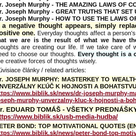
r. Joseph Murphy - THE AMAZING LAWS OF 
r. Joseph Murphy - GREAT TRUTHS THAT SET
r. Joseph Murphy - HOW TO USE THE LAWS O
f a negative thought appears, simply repla
ositive one.
Everyday thoughts affect a person's
hat we are is the result of what we have th
houghts are creating our life. If we take care of
eed to choose our thoughts.
Every thought is a c
he creative forces of thoughts wisely.
úvisiace články / related articles:
r. JOSEPH MURPHY: MASTERKEY TO WEALTH 
NVERZÁLNY KĽÚČ K HOJNOSTI A BOHATSTVU 
ttps://www.biblik.sk/news/dr-joseph-murphy-ma
oseph-murphy-unverzalny-kluc-k-hojnosti-a-boh
r. EDUARD TOMÁŠ - VŠETKY PREDNÁŠK
ttps://www.biblik.sk/usb-media-hudba/
ETER BOND: TOP MOTIVATIONAL QUOTES (E
ttps://www.biblik.sk/news/peter-bond-top-motiv