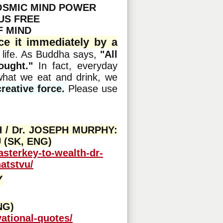
COSMIC MIND POWER
 US FREE
F MIND
ce it immediately by a
 life. As Buddha says,
"All
ought."
In fact, everyday
 what we eat and drink, we
reative force.
Please use
/ Dr. JOSEPH MURPHY:
(SK, ENG)
sterkey-to-wealth-dr-
atstvu/
Y
NG)
ational-quotes/