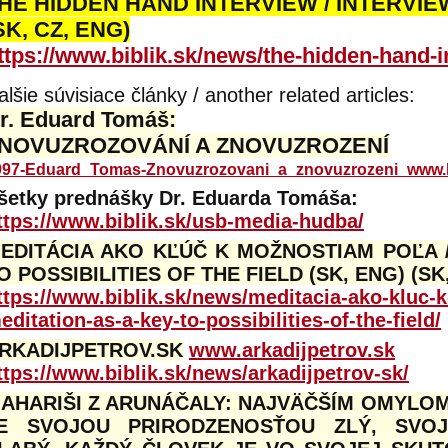
HE HIDDEN HAND INTERVIEW / INTERVIE
SK, CZ, ENG)
ttps://www.biblik.sk/news/the-hidden-hand-i
alšie súvisiace články / another related articles:
r. Eduard Tomáš:
NOVUZROZOVÁNÍ A ZNOVUZROZENÍ
997-Eduard_Tomas-Znovuzrozovani_a_znovuzrozeni_www.b
šetky prednášky Dr. Eduarda Tomáša:
ttps://www.biblik.sk/usb-media-hudba/
EDITÁCIA AKO KĽÚČ K MOŽNOSTIAM POĽA /
O POSSIBILITIES OF THE FIELD (SK, ENG) (SK
ttps://www.biblik.sk/news/meditacia-ako-kluc-
editation-as-a-key-to-possibilities-of-the-field/
RKADIJPETROV.SK
www.arkadijpetrov.sk
ttps://www.biblik.sk/news/arkadijpetrov-sk/
AHARIŠI Z ARUNÁČALY: NAJVÄČŠÍM OMYLOM 
E SVOJOU PRIRODZENOSŤOU ZLÝ, SVO