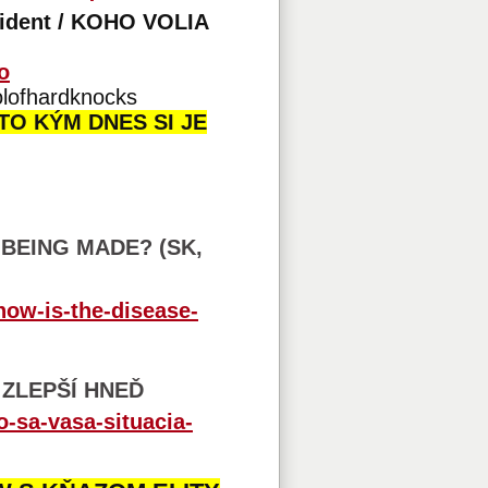
sident / KOHO VOLIA
o
lofhardknocks
TO KÝM DNES SI JE
 BEING MADE? (SK,
how-is-the-disease-
 ZLEPŠÍ HNEĎ
o-sa-vasa-situacia-