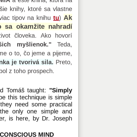
MIA
a ešte kniha, ktorá na
šie knihy, ktoré sa vlastne
Ak
viac tipov na knihu
tu
)
o sa okamžite nahradí
vot človeka. Ako hovorí
ich myšlienok."
Teda,
me o to, čo jeme a pijeme,
ka je tvorivá sila.
Preto,
bol z toho prospech.
ard Tomáš taught:
"Simply
e this technique is simple
, they need some practical
 the only one simple and
er, is here, by Dr. Joseph
UBCONSCIOUS MIND