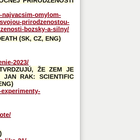
OČNEJ PRIRODZENOSTI
ly-najvacsim-omylom-
-svojou-prirodzenostou-
zenosti-bozsky-a-silny/
EATH (SK, CZ, ENG)
enie-2023/
TVRDZUJÚ, ŽE ZEM JE
 JAN RAK: SCIENTIFIC
ENG)
e-experimenty-
ote/
)