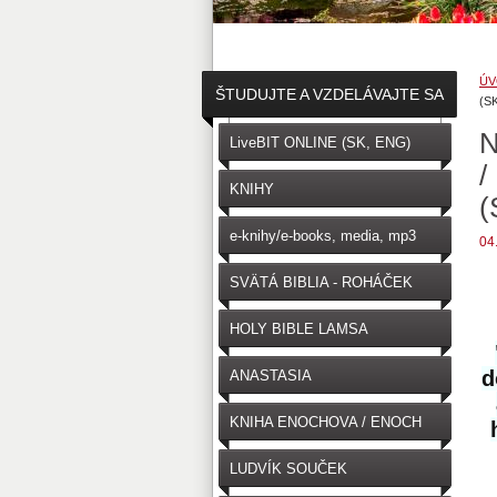
ÚV
ŠTUDUJTE A VZDELÁVAJTE SA
(S
N
↓
LiveBIT ONLINE (SK, ENG)
/
KNIHY
(
e-knihy/e-books, media, mp3
04
SVÄTÁ BIBLIA - ROHÁČEK
(SK)
HOLY BIBLE LAMSA
(ENGLISH)
d
ANASTASIA
KNIHA ENOCHOVA / ENOCH
LUDVÍK SOUČEK