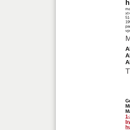
h
ma
xt
51
19
pa
vp
M
A
A
A
T
G
M
M
1-
b
hu