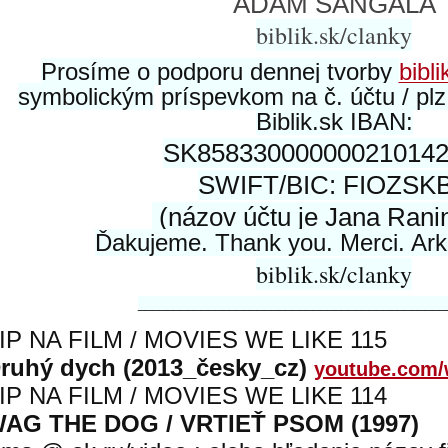
ADAM ŠANGALA
biblik.sk/clanky
Prosíme o podporu dennej tvorby
bibli
symbolickým
príspevkom na č. účtu / pl
Biblik.sk IBAN:
SK858330000000210142
SWIFT/BIC: FIOZSK
(názov účtu je Jana Rani
Ďakujeme. Thank you. Merci. Arka
biblik.sk/clanky
____________________________________________
IP NA FILM / MOVIES WE LIKE 115
ruhý dych (2013_česky_cz)
youtube.com
IP NA FILM / MOVIES WE LIKE 114
AG THE DOG / VRTIEŤ PSOM (1997)