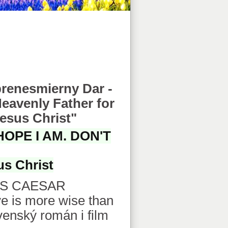
renesmierny Dar -
Heavenly Father for
esus Christ"
HOPE I AM. DON'T
us Christ
IUS CAESAR
ove is more wise than
venský román i film