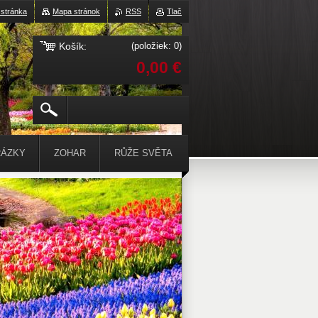
027GfPe7dI
stránka
Mapa stránok
RSS
Tlač
Košík:
(položiek: 0)
0,00 €
ÁZKY
ZOHAR
RŮŽE SVĚTA