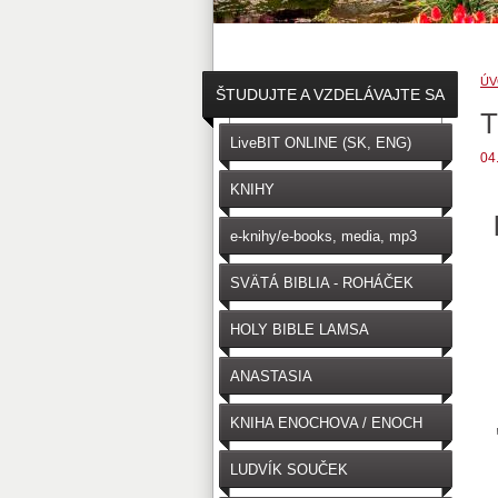
ÚV
ŠTUDUJTE A VZDELÁVAJTE SA
T
↓
LiveBIT ONLINE (SK, ENG)
04
KNIHY
e-knihy/e-books, media, mp3
SVÄTÁ BIBLIA - ROHÁČEK
(SK)
HOLY BIBLE LAMSA
(ENGLISH)
ANASTASIA
KNIHA ENOCHOVA / ENOCH
LUDVÍK SOUČEK