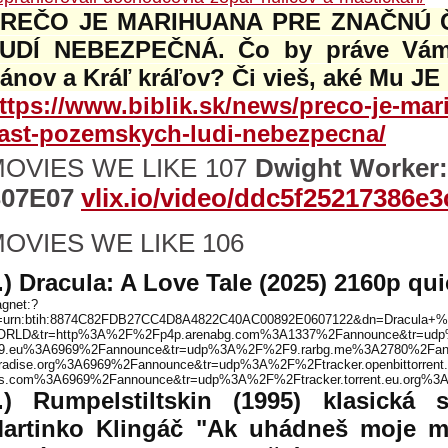
REČO JE MARIHUANA PRE ZNAČNÚ
UDÍ NEBEZPEČNÁ. Čo by práve Vám
ánov a Kráľ kráľov? Či vieš, aké Mu J
ttps://www.biblik.sk/news/preco-je-ma
ast-pozemskych-ludi-nebezpecna/
OVIES WE LIKE 107
Dwight Worker
S07E07
vlix.io/video/ddc5f25217386e3
OVIES WE LIKE 106
.) Dracula: A Love Tale (2025) 2160p qu
gnet:?
=urn:btih:8874C82FDB27CC4D8A4822C40AC00892E0607122&dn=Dracula+
RLD&tr=http%3A%2F%2Fp4p.arenabg.com%3A1337%2Fannounce&tr=udp%
9.eu%3A6969%2Fannounce&tr=udp%3A%2F%2F9.rarbg.me%3A2780%2Fannou
radise.org%3A6969%2Fannounce&tr=udp%3A%2F%2Ftracker.openbittorren
s.com%3A6969%2Fannounce&tr=udp%3A%2F%2Ftracker.torrent.eu.org%3
.) Rumpelstiltskin (1995) klasická 
artinko Klingáč "Ak uhádneš moje 