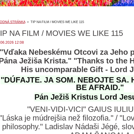
ODNÁ STRÁNKA
>
TIP NA FILM / MOVIES WE LIKE 115
IP NA FILM / MOVIES WE LIKE 115
.06.2026 12:08
"Vďaka Nebeskému Otcovi za Jeho p
Pána Ježiša Krista." "Thanks to the 
His uncomparable Gift - Lord J
"DÚFAJTE. JA SOM. NEBOJTE SA. 
BE AFRAID."
Pán Ježiš Kristus Lord Jes
"VENI-VIDI-VICI" GAIUS IUL
"Láska je múdrejšia než filozofia." / "L
philosophy." Ladislav Nádaši Jégé, slo