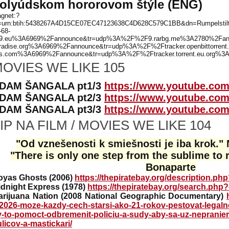
olyúdskom hororovom štýle (ENG)
gnet:?
=urn:btih:5438267A4D15CE07EC47123638C4D628C579C1BB&dn=Rumpelsti
-68-
9.eu%3A6969%2Fannounce&tr=udp%3A%2F%2F9.rarbg.me%3A2780%2Fannou
radise.org%3A6969%2Fannounce&tr=udp%3A%2F%2Ftracker.openbittorren
s.com%3A6969%2Fannounce&tr=udp%3A%2F%2Ftracker.torrent.eu.org%3
OVIES WE LIKE 105
DAM ŠANGALA pt1/3
https://www.youtube.co
DAM ŠANGALA pt2/3
https://www.youtube.c
DAM ŠANGALA pt3/3
https://www.youtube.c
IP NA FILM / MOVIES WE LIKE 104
"Od vznešenosti k smiešnosti je iba krok.
"There is only one step from the sublime to 
Bonaparte
oyas Ghosts (2006)
https://thepiratebay.org/description.p
idnight Express (1978)
https://thepiratebay.org/search.ph
arijuana Nation (2008 National Geographic Documentary)
2026-moze-kazdy-cech-starsi-ako-21-rokov-pestovat-legaln
y-to-pomoct-odbremenit-policiu-a-sudy-aby-sa-uz-nepranie
licov-a-mastickari/