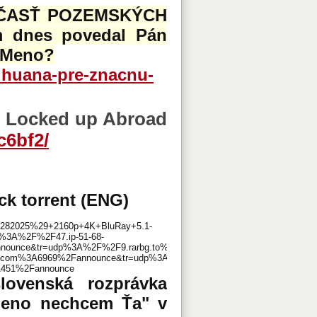
 ČASŤ POZEMSKÝCH
 dnes povedal Pán
E Meno?
rihuana-pre-znacnu-
:
Locked up Abroad
c6bf2/
ick torrent (ENG)
%282025%29+2160p+4K+BluRay+5.1-
3A%2F%2F47.ip-51-68-
nce&tr=udp%3A%2F%2F9.rarbg.to%3A2710%2Fannounce&tr=udp%3A%2F%2F
t.com%3A6969%2Fannounce&tr=udp%3A%2F%2Ftracker.opentrackr.org%3A1
A451%2Fannounce
slovenská rozprávka
meno nechcem Ťa" v