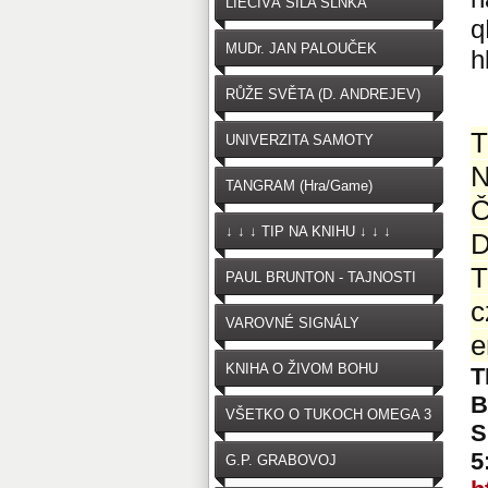
LIEČIVÁ SILA SLNKA
q
MUDr. JAN PALOUČEK
h
RŮŽE SVĚTA (D. ANDREJEV)
T
UNIVERZITA SAMOTY
N
TANGRAM (Hra/Game)
↓ ↓ ↓ TIP NA KNIHU ↓ ↓ ↓
T
PAUL BRUNTON - TAJNOSTI
c
VAROVNÉ SIGNÁLY
e
OČKOVANIA
KNIHA O ŽIVOM BOHU
T
B
VŠETKO O TUKOCH OMEGA 3
S
5
G.P. GRABOVOJ