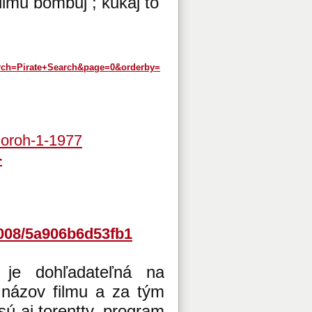
ilmu bombuj ; kukaj to
earch=Pirate+Search&page=0&orderby=
zoroh-1-1977
-
-2008/5a906b6d53fb1
 je dohľadateľná na
 názov filmu a za tým
ú aj torentty, program