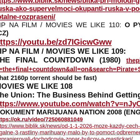
ttps://www.biblik.sk/news/bitka-pri-molodi-g
uska-ako-supervelmoci-okupanti-ruska-v-poc
otalne-rozpraseni/
IP NA FILM / MOVIES WE LIKE 110:
O PY
CZ)
ttps://youtu.be/zd7IGicwGww
IP NA FILM / MOVIES WE LIKE 109:
THE FINAL COUNTDOWN (1980)
thep
=the+final+countdown&all=on&search=Pirate
that 2160p torrent should be fast)
OVIES WE LIKE 108
he Union: The Business Behind Gettin
ttps://www.youtube.com/watch?v=nJy
OKUMENT MARIJUANA NATION 2008 (EN
ttps://ok.ru/video/725060881049
ttps://www.biblik.sk/news/od-1-1-2026-moze-kazdy-cech-
egalne-3-rastliny-marihuany-malo-by-to-pomoct-odbremeni
epranierovali-dochodcovia-zopar-hulicov-a-mastickari/