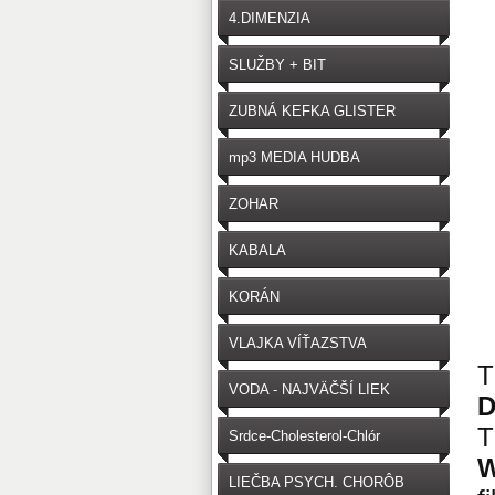
4.DIMENZIA
SLUŽBY + BIT
ZUBNÁ KEFKA GLISTER
mp3 MEDIA HUDBA
ZOHAR
KABALA
KORÁN
VLAJKA VÍŤAZSTVA
T
VODA - NAJVÄČŠÍ LIEK
D
T
Srdce-Cholesterol-Chlór
W
LIEČBA PSYCH. CHORÔB