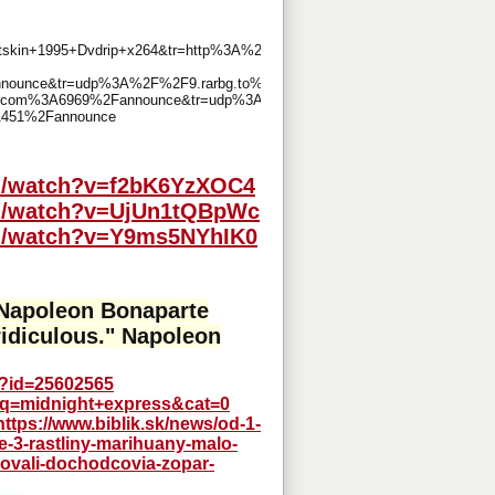
ltskin+1995+Dvdrip+x264&tr=http%3A%2F%2Fp4p.arenabg.com%3A1337%
nce&tr=udp%3A%2F%2F9.rarbg.to%3A2710%2Fannounce&tr=udp%3A%2F%2F
t.com%3A6969%2Fannounce&tr=udp%3A%2F%2Ftracker.opentrackr.org%3A1
A451%2Fannounce
m/watch?v=f2bK6YzXOC4
om/watch?v=UjUn1tQBpWc
om/watch?v=Y9ms5NYhIK0
" Napoleon Bonaparte
ridiculous." Napoleon
hp?id=25602565
p?q=midnight+express&cat=0
https://www.biblik.sk/news/od-1-
e-3-rastliny-marihuany-malo-
rovali-dochodcovia-zopar-