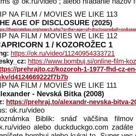
ilms @ ok.ru/video ; alebo hľadanie názov f
IP NA FILM / MOVIES WE LIKE 113
HE AGE OF DISCLOSURE (2025)
tps://thepiratebay.org/search.php?q=the+age+of+disclosure&all=on&s
IP NA FILM / MOVIES WE LIKE 112
APRICORN 1 / KOZOROŽEC 1
ng:
https://ok.ru/video/11240954333721
esky_cz:
https://www.bombuj.si/online-film-ko
ttps://prehrajto.cz/kozoroh-1-1977-fhd-cz-en
kv/d4124669222f7b7b
IP NA FILM / MOVIES WE LIKE 111
lexander - Nevská Bitka (2008)
z:
https://prehraj.to/alexandr-nevska-bitva
us: ok.ru/video
oznámka Biblik: snáď väčšina filmov
k.ru/video alebo duckduckgo.com zadáte
apíšete bombuj alebo kukaj to. Super vec s