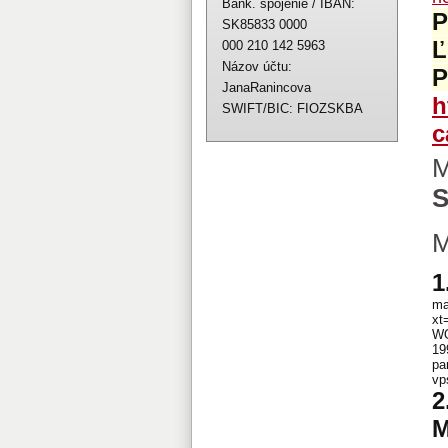
Bank. spojenie / IBAN:
P
SK85833 0000
Ľ
000 210 142 5963
Názov účtu:
P
JanaRanincova
h
SWIFT/BIC: FIOZSKBA
c
M
M
1
ma
xt
WO
19
pa
vp
2
M