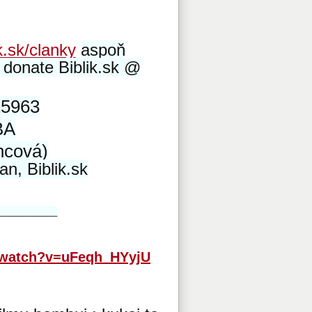
k.sk/clanky
aspoň
z donate Biblik.sk @
5963
BA
ncová)
n, Biblik.sk
____________
/watch?v=uFeqh_HYyjU