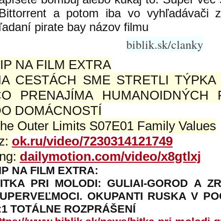
Bittorrent a potom iba vo vyhľadávači 
ľadaní pirate bay názov filmu
biblik.sk/clanky
IP NA FILM EXTRA
A CESTÁCH SME STRETLI TÝPKA 
ČO PRENAJÍMA HUMANOIDNÝCH 
DO DOMÁCNOSTÍ
he Outer Limits S07E01 Family Values
z:
ok.ru/video/7230314121749
ng:
dailymotion.com/video/x8gtlxj
IP NA FILM EXTRA:
ITKA PRI MOLODI: GULIAI-GOROD A 
UPERVEĽMOCI. OKUPANTI RUSKA V PO
:1 TOTÁLNE ROZPRÁŠENÍ