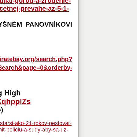
uliai-gorod-a-zrodenie-
etnej-prevahe-az-5-1-
ŠNÉM PANOVNÍKOVI
iratebay.org/search.php?
+Search&page=0&orderby=
g High
CqhpplZs
G)
starsi-ako-21-rokov-pestovat-
t-policiu-a-sudy-aby-sa-uz-