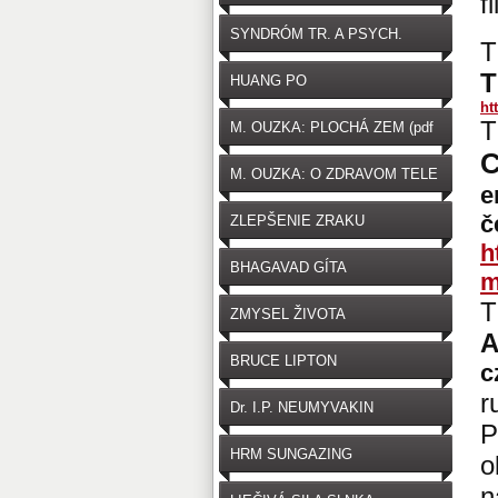
f
SYNDRÓM TR. A PSYCH.
T
T
HUANG PO
ht
T
M. OUZKA: PLOCHÁ ZEM (pdf
C
zdarma na stiahnutie)
M. OUZKA: O ZDRAVOM TELE
e
č
ZLEPŠENIE ZRAKU
h
BHAGAVAD GÍTA
m
T
ZMYSEL ŽIVOTA
A
BRUCE LIPTON
c
r
Dr. I.P. NEUMYVAKIN
P
HRM SUNGAZING
o
n