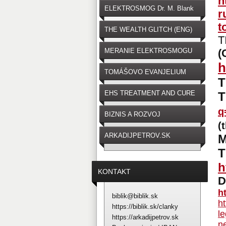
h
ELEKTROSMOG Dr. M. Blank
r
t
THE WEALTH GLITCH (ENG)
T
MERANIE ELEKTROSMOGU
(
h
TOMÁŠOVO EVANJELIUM
T
EHS TREATMENT AND CURE
q
BIZNIS A ROZVOJ
(
ARKADIJPETROV.SK
M
T
h
KONTAKT
D
h
biblik@biblik.sk
h
https://biblik.sk/clanky
l
https://arkadijpetrov.sk
n